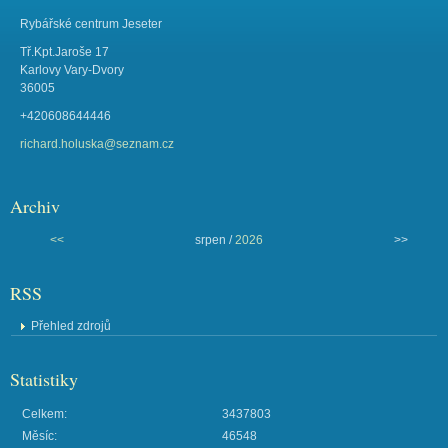
Rybářské centrum Jeseter
Tř.Kpt.Jaroše 17
Karlovy Vary-Dvory
36005
+420608644446
richard.holuska@seznam.cz
Archiv
<<
srpen /
2026
>>
RSS
Přehled zdrojů
Statistiky
Celkem:
3437803
Měsíc:
46548