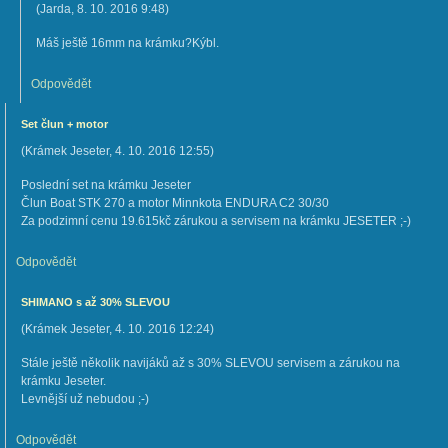
(
Jarda
,
8. 10. 2016
9:48
)
Máš ještě 16mm na krámku?Kýbl.
Odpovědět
Set člun + motor
(
Krámek Jeseter
,
4. 10. 2016
12:55
)
Poslední set na krámku Jeseter
Člun Boat STK 270 a motor Minnkota ENDURA C2 30/30
Za podzimní cenu 19.615kč zárukou a servisem na krámku JESETER ;-)
Odpovědět
SHIMANO s až 30% SLEVOU
(
Krámek Jeseter
,
4. 10. 2016
12:24
)
Stále ještě několik navijáků až s 30% SLEVOU servisem a zárukou na
krámku Jeseter.
Levnější už nebudou ;-)
Odpovědět