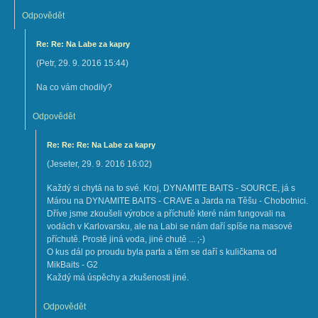
Odpovědět
Re: Re: Na Labe za kapry
(
Petr
,
29. 9. 2016
15:44
)
Na co vám chodily?
Odpovědět
Re: Re: Re: Na Labe za kapry
(
Jeseter
,
29. 9. 2016
16:02
)
Každý si chytá na to své. Kroj, DYNAMITE BAITS - SOURCE, já s
Márou na DYNAMITE BAITS - CRAVE a Jarda na Těšu - Chobotnici.
Dříve jsme zkoušeli výrobce a příchutě které nám fungovali na
vodách v Karlovarsku, ale na Labi se nám daří spíše na masové
příchutě. Prostě jiná voda, jiné chutě ... ;-)
O kus dál po proudu byla parta a těm se daří s kuličkama od
MikBaits - G2
Každý má úspěchy a zkušenosti jiné.
Odpovědět