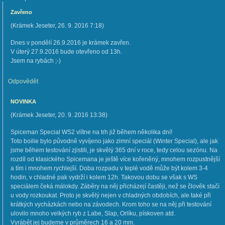
Zavřeno
(
Krámek Jeseter
,
26. 9. 2016
7:18
)
Dnes v pondělí 26.9.2016 je krámek zavřen.
V úterý 27.9.2016 bude otevřeno od 13h.
Jsem na rybách ;-)
Odpovědět
NOVINKA
(
Krámek Jeseter
,
20. 9. 2016
13:38
)
Spiceman Special WS2 vlítne na trh již během několika dní!
Toto boilie bylo původně vyvíjeno jako zimní speciál (Winter Special), ale jak
jsme během testování zjistili, je skvělý 365 dní v roce, tedy celou sezónu. Na
rozdíl od klasického Spicemana je ještě více kořeněný, mnohem rozpustnější
a tím i mnohem rychlejší. Doba rozpadu v teplé vodě může být kolem 3-4
hodin, v chladné pak vydrží i kolem 12h. Takovou dobu se však s WS
speciálem čeká málokdy. Záběry na něj přicházejí častěji, než se člověk stačí
u vody rozkoukat. Proto je skvělý nejen v chladných obdobích, ale také při
krátkých vycházkách nebo na závodech. Krom toho se na něj při testování
ulovilo mnoho velkých ryb z Labe, Slap, Orlíku, pískoven atd.
Vyrábět jej budeme v průměrech 16 a 20 mm.