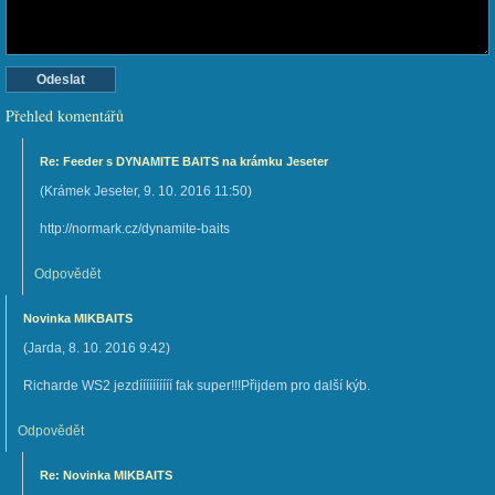
Přehled komentářů
Re: Feeder s DYNAMITE BAITS na krámku Jeseter
(
Krámek Jeseter
,
9. 10. 2016
11:50
)
http://normark.cz/dynamite-baits
Odpovědět
Novinka MIKBAITS
(
Jarda
,
8. 10. 2016
9:42
)
Richarde WS2 jezdíííííííííí fak super!!!Přijdem pro další kýb.
Odpovědět
Re: Novinka MIKBAITS