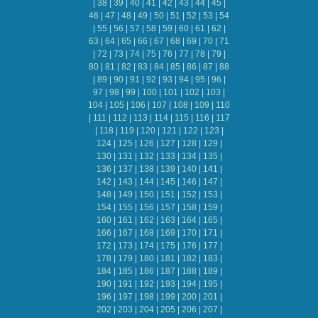
|
38
|
39
|
40
|
41
|
42
|
43
|
44
|
45
|
46
|
47
|
48
|
49
|
50
|
51
|
52
|
53
|
54
|
55
|
56
|
57
|
58
|
59
|
60
|
61
|
62
|
63
|
64
|
65
|
66
|
67
|
68
|
69
|
70
|
71
|
72
|
73
|
74
|
75
|
76
|
77
|
78
|
79
|
80
|
81
|
82
|
83
|
84
|
85
|
86
|
87
|
88
|
89
|
90
|
91
|
92
|
93
|
94
|
95
|
96
|
97
|
98
|
99
|
100
|
101
|
102
|
103
|
104
|
105
|
106
|
107
|
108
|
109
|
110
|
111
|
112
|
113
|
114
|
115
|
116
|
117
|
118
|
119
|
120
|
121
|
122
|
123
|
124
|
125
|
126
|
127
|
128
|
129
|
130
|
131
|
132
|
133
|
134
|
135
|
136
|
137
|
138
|
139
|
140
|
141
|
142
|
143
|
144
|
145
|
146
|
147
|
148
|
149
|
150
|
151
|
152
|
153
|
154
|
155
|
156
|
157
|
158
|
159
|
160
|
161
|
162
|
163
|
164
|
165
|
166
|
167
|
168
|
169
|
170
|
171
|
172
|
173
|
174
|
175
|
176
|
177
|
178
|
179
|
180
|
181
|
182
|
183
|
184
|
185
|
186
|
187
|
188
|
189
|
190
|
191
|
192
|
193
|
194
|
195
|
196
|
197
|
198
|
199
|
200
|
201
|
202
|
203
|
204
|
205
|
206
|
207
|