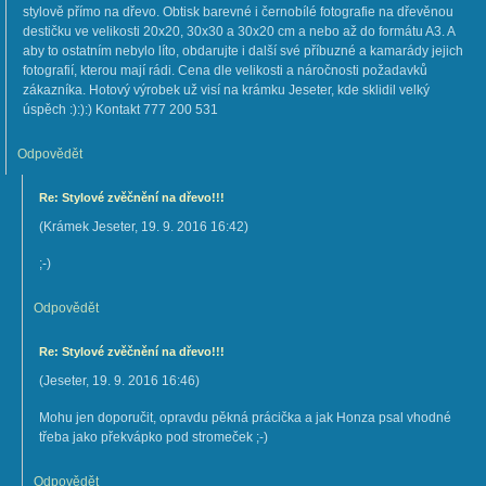
stylově přímo na dřevo. Obtisk barevné i černobílé fotografie na dřevěnou
destičku ve velikosti 20x20, 30x30 a 30x20 cm a nebo až do formátu A3. A
aby to ostatním nebylo líto, obdarujte i další své příbuzné a kamarády jejich
fotografií, kterou mají rádi. Cena dle velikosti a náročnosti požadavků
zákazníka. Hotový výrobek už visí na krámku Jeseter, kde sklidil velký
úspěch :):):) Kontakt 777 200 531
Odpovědět
Re: Stylové zvěčnění na dřevo!!!
(
Krámek Jeseter
,
19. 9. 2016
16:42
)
;-)
Odpovědět
Re: Stylové zvěčnění na dřevo!!!
(
Jeseter
,
19. 9. 2016
16:46
)
Mohu jen doporučit, opravdu pěkná prácička a jak Honza psal vhodné
třeba jako překvápko pod stromeček ;-)
Odpovědět