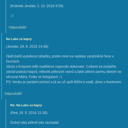
(
Krámek Jeseter
,
3. 10. 2016
9:58
)
;-)
Odpovědět
Na Labe za kapry
(
Jeseter
,
29. 9. 2016
14:48
)
Opět další vydařená rybačka, podle mne na nejlépe zarybněné řece v
čechách.
Járda s Krojcem měli naděleno naprosto dokonale. Celkem se podařilo
zdolat patnáct kaprů, několik pěkných cejnů a také pěkné parmy, kterým se
věnoval Mára. Fotky ve fotogalerii ;-)
PS: Venku je parádní počasí a já se už opět těším k vodě, dnes s feederem.
Odpovědět
Re: Na Labe za kapry
(
Petr
,
29. 9. 2016
15:38
)
Dobrý ryby pěkně jste zachytali.