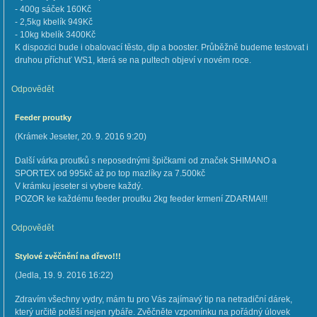
- 400g sáček 160Kč
- 2,5kg kbelík 949Kč
- 10kg kbelík 3400Kč
K dispozici bude i obalovací těsto, dip a booster. Průběžně budeme testovat i
druhou příchuť WS1, která se na pultech objeví v novém roce.
Odpovědět
Feeder proutky
(
Krámek Jeseter
,
20. 9. 2016
9:20
)
Další várka proutků s neposednými špičkami od značek SHIMANO a
SPORTEX od 995kč až po top mazlíky za 7.500kč
V krámku jeseter si vybere každý.
POZOR ke každému feeder proutku 2kg feeder krmení ZDARMA!!!
Odpovědět
Stylové zvěčnění na dřevo!!!
(
Jedla
,
19. 9. 2016
16:22
)
Zdravím všechny vydry, mám tu pro Vás zajímavý tip na netradiční dárek,
který určitě potěší nejen rybáře. Zvěčněte vzpomínku na pořádný úlovek