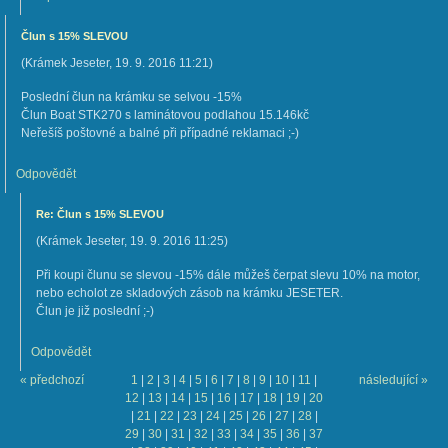
Člun s 15% SLEVOU
(
Krámek Jeseter
,
19. 9. 2016
11:21
)
Poslední člun na krámku se selvou -15%
Člun Boat STK270 s laminátovou podlahou 15.146kč
Neřešíš poštovné a balné při případné reklamaci ;-)
Odpovědět
Re: Člun s 15% SLEVOU
(
Krámek Jeseter
,
19. 9. 2016
11:25
)
Při koupi člunu se slevou -15% dále můžeš čerpat slevu 10% na motor,
nebo echolot ze skladových zásob na krámku JESETER.
Člun je již poslední ;-)
Odpovědět
« předchozí
1
|
2
|
3
|
4
|
5
|
6
|
7
|
8
|
9
|
10
|
11
|
následující »
12
|
13
|
14
|
15
|
16
|
17
|
18
|
19
|
20
|
21
|
22
|
23
|
24
|
25
|
26
|
27
|
28
|
29
|
30
|
31
|
32
|
33
|
34
|
35
|
36
|
37