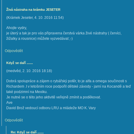
Živá nástraha na krámku JESETER
(
Krámek Jeseter
,
4. 10. 2016
11:54
)
Ahojte vydry,
je úterý a tak je pro vás připravena čerstvá várka živé nástrahy ( červíci,
žižalky a rousnice) můžete vyzvedávat ;-)
Odpovědět
Když se daří .......
(
medvěd
,
2. 10. 2016
18:18
)
Dobrá spolupráce a zájem o rybářský potěr, to je alfa a omega součinosti s
Richardem .I v letošním roce podpořil dětské závody - jarní na Kocandě a teď
také podzimní na Mexiku.
Je nutné se o této jeho aktivitě veřejně zmínit a poděkovat.
Ave
David Brož vedoucí odboru LRU a mládeže MO K. Vary
Odpovědět
Re: Když se daří .......