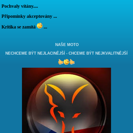
Pochvaly vítány....
Připomínky akceptovány ...
Kritika se zamítá
...
NAŠE MOTO
NECHCEME BÝT NEJLACINĚJŠÍ - CHCEME BÝT NEJKVALITNĚJŠÍ