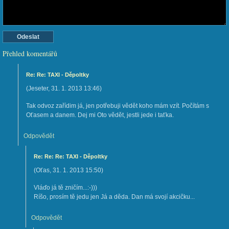
Přehled komentářů
Re: Re: TAXI - Děpoltky
(
Jeseter
,
31. 1. 2013
13:46
)
Tak odvoz zařídim já, jen potřebuji vědět koho mám vzít. Počítám s
Oťasem a danem. Dej mi Oto vědět, jestli jede i taťka.
Odpovědět
Re: Re: Re: TAXI - Děpoltky
(
Oťas
,
31. 1. 2013
15:50
)
Vláďo já tě zničím...:-)))
Ríšo, prosím tě jedu jen Já a děda. Dan má svojí akcičku...
Odpovědět