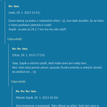
Re: Vata
(
vata
,
29. 1. 2013
15:41
)
Dane dekuji za jedno z nejlepších přání :-))), ano také doufám, že se letos
s Vámi podívám (aktivně) k vodě!
Sapík - je jako já 29.1.? inu inu inu vše nej!!!!
Odpovědět
Re: Re: Vata
(
Oťas
,
29. 1. 2013
17:53
)
Vata, Sapík a všichni rybáři, kteří máte dnes ten velký den...
Moc Vám přeji pevné zdraví, spoustu životní pohody a velkých úlovků
do dalších let...:-)))
Odpovědět
Re: Re: Re: Vata
(
Marek Sapík
,
30. 1. 2013
16:26
)
Ahoj kolegové a kamarádi. Taky děkuji za přání. Svůj den sem si