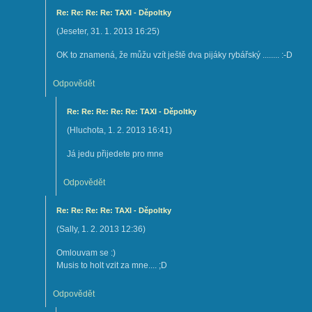
Re: Re: Re: Re: TAXI - Děpoltky
(
Jeseter
,
31. 1. 2013
16:25
)
OK to znamená, že můžu vzít ještě dva pijáky rybářský ........ :-D
Odpovědět
Re: Re: Re: Re: Re: TAXI - Děpoltky
(
Hluchota
,
1. 2. 2013
16:41
)
Já jedu přijedete pro mne
Odpovědět
Re: Re: Re: Re: TAXI - Děpoltky
(
Sally
,
1. 2. 2013
12:36
)
Omlouvam se :)
Musis to holt vzit za mne.... ;D
Odpovědět