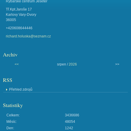
Rybářské centrum Jeseter
Tř.Kpt.Jaroše 17
Karlovy Vary-Dvory
36005
+420608644446
richard.holuska@seznam.cz
Archiv
<<
srpen /
2026
>>
RSS
Přehled zdrojů
Statistiky
Celkem:
3436686
Měsíc:
48054
Den:
1242