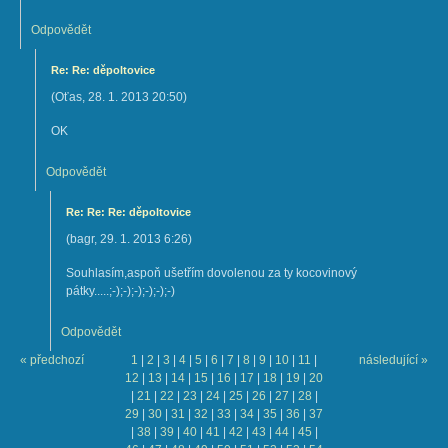
Odpovědět
Re: Re: děpoltovice
(
Oťas
,
28. 1. 2013
20:50
)
OK
Odpovědět
Re: Re: Re: děpoltovice
(
bagr
,
29. 1. 2013
6:26
)
Souhlasím,aspoň ušetřím dovolenou za ty kocovinový
pátky.....;-);-);-);-);-);-)
Odpovědět
« předchozí
1
|
2
|
3
|
4
|
5
|
6
|
7
|
8
|
9
|
10
|
11
|
následující »
12
|
13
|
14
|
15
|
16
|
17
|
18
|
19
|
20
|
21
|
22
|
23
|
24
|
25
|
26
|
27
|
28
|
29
|
30
|
31
|
32
|
33
|
34
|
35
|
36
|
37
|
38
|
39
|
40
|
41
|
42
|
43
|
44
|
45
|