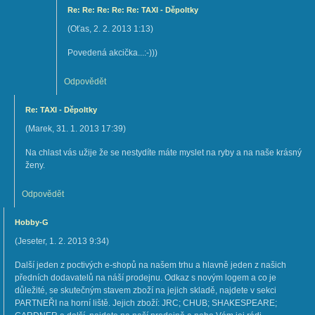
Re: Re: Re: Re: Re: TAXI - Děpoltky
(
Oťas
,
2. 2. 2013
1:13
)
Povedená akcička...:-)))
Odpovědět
Re: TAXI - Děpoltky
(
Marek
,
31. 1. 2013
17:39
)
Na chlast vás užije že se nestydíte máte myslet na ryby a na naše krásný
ženy.
Odpovědět
Hobby-G
(
Jeseter
,
1. 2. 2013
9:34
)
Další jeden z poctivých e-shopů na našem trhu a hlavně jeden z našich
předních dodavatelů na náší prodejnu. Odkaz s novým logem a co je
důležité, se skutečným stavem zboží na jejich skladě, najdete v sekci
PARTNEŘI na horní liště. Jejich zboží: JRC; CHUB; SHAKESPEARE;