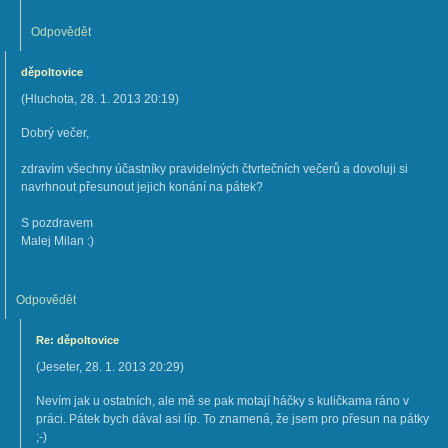
Odpovědět
děpoltovice
(
Hluchota
,
28. 1. 2013
20:19
)
Dobrý večer,
zdravím všechny účastníky pravidelných čtvrtečních večerů a dovoluji si
navrhnout přesunout jejich konání na pátek?
S pozdravem
Malej Milan :)
Odpovědět
Re: děpoltovice
(
Jeseter
,
28. 1. 2013
20:29
)
Nevím jak u ostatních, ale mě se pak motají háčky s kuličkama ráno v
práci. Pátek bych dával asi líp. To znamená, že jsem pro přesun na pátky
;-)