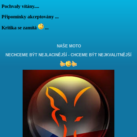
Pochvaly vítány....
Připomínky akceptovány ...
Kritika se zamítá
...
NAŠE MOTO
NECHCEME BÝT NEJLACINĚJŠÍ - CHCEME BÝT NEJKVALITNĚJŠÍ