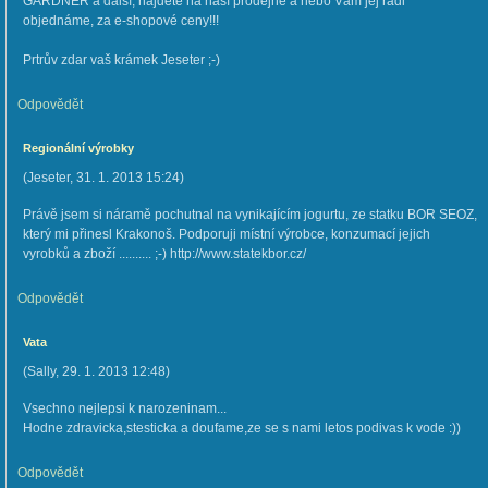
GARDNER a další, najdete na naší prodejně a nebo Vám jej rádi
objednáme, za e-shopové ceny!!!
Prtrův zdar vaš krámek Jeseter ;-)
Odpovědět
Regionální výrobky
(
Jeseter
,
31. 1. 2013
15:24
)
Právě jsem si náramě pochutnal na vynikajícím jogurtu, ze statku BOR SEOZ,
který mi přinesl Krakonoš. Podporuji místní výrobce, konzumací jejich
vyrobků a zboží .......... ;-) http://www.statekbor.cz/
Odpovědět
Vata
(
Sally
,
29. 1. 2013
12:48
)
Vsechno nejlepsi k narozeninam...
Hodne zdravicka,stesticka a doufame,ze se s nami letos podivas k vode :))
Odpovědět