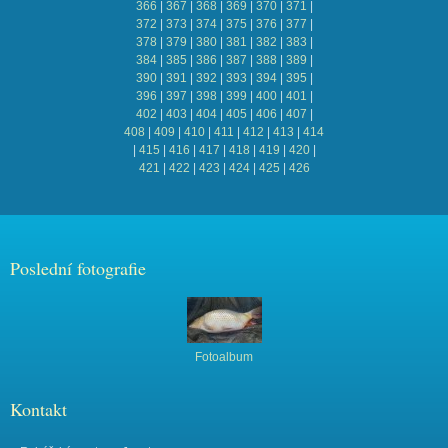
366
|
367
|
368
|
369
|
370
|
371
|
372
|
373
|
374
|
375
|
376
|
377
|
378
|
379
|
380
|
381
|
382
|
383
|
384
|
385
|
386
|
387
|
388
|
389
|
390
|
391
|
392
|
393
|
394
|
395
|
396
|
397
|
398
|
399
|
400
|
401
|
402
|
403
|
404
|
405
|
406
|
407
|
408
|
409
|
410
|
411
|
412
|
413
|
414
|
415
|
416
|
417
|
418
|
419
|
420
|
421
|
422
|
423
|
424
|
425
|
426
Poslední fotografie
Fotoalbum
Kontakt