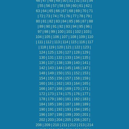
46
|
47
|
48
|
49
|
50
|
51
|
52
|
53
|
54
|
55
|
56
|
57
|
58
|
59
|
60
|
61
|
62
|
63
|
64
|
65
|
66
|
67
|
68
|
69
|
70
|
71
|
72
|
73
|
74
|
75
|
76
|
77
|
78
|
79
|
80
|
81
|
82
|
83
|
84
|
85
|
86
|
87
|
88
|
89
|
90
|
91
|
92
|
93
|
94
|
95
|
96
|
97
|
98
|
99
|
100
|
101
|
102
|
103
|
104
|
105
|
106
|
107
|
108
|
109
|
110
|
111
|
112
|
113
|
114
|
115
|
116
|
117
|
118
|
119
|
120
|
121
|
122
|
123
|
124
|
125
|
126
|
127
|
128
|
129
|
130
|
131
|
132
|
133
|
134
|
135
|
136
|
137
|
138
|
139
|
140
|
141
|
142
|
143
|
144
|
145
|
146
|
147
|
148
|
149
|
150
|
151
|
152
|
153
|
154
|
155
|
156
|
157
|
158
|
159
|
160
|
161
|
162
|
163
|
164
|
165
|
166
|
167
|
168
|
169
|
170
|
171
|
172
|
173
|
174
|
175
|
176
|
177
|
178
|
179
|
180
|
181
|
182
|
183
|
184
|
185
|
186
|
187
|
188
|
189
|
190
|
191
|
192
|
193
|
194
|
195
|
196
|
197
|
198
|
199
|
200
|
201
|
202
|
203
|
204
|
205
|
206
|
207
|
208
|
209
|
210
|
211
|
212
|
213
|
214