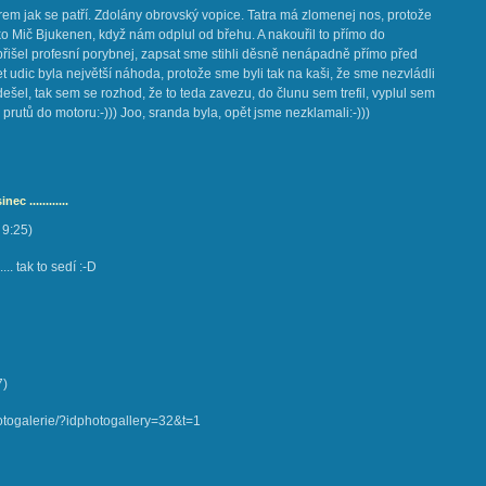
rem jak se patří. Zdolány obrovský vopice. Tatra má zlomenej nos, protože
ako Mič Bjukenen, když nám odplul od břehu. A nakouřil to přímo do
přišel profesní porybnej, zapsat sme stihli děsně nenápadně přímo před
et udic byla největší náhoda, protože sme byli tak na kaši, že sme nezvládli
dešel, tak sem se rozhod, že to teda zavezu, do člunu sem trefil, vyplul sem
rutů do motoru:-))) Joo, sranda byla, opět jsme nezklamali:-)))
c ............
9:25
)
..... tak to sedí :-D
7
)
fotogalerie/?idphotogallery=32&t=1