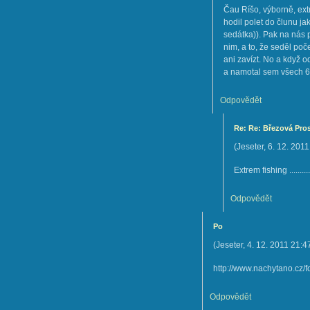
Čau Ríšo, výborně, ext
hodil polet do člunu j
sedátka)). Pak na nás 
nim, a to, že seděl poč
ani zavízt. No a když o
a namotal sem všech 6 p
Odpovědět
Re: Re: Březová Prosine
(
Jeseter
,
6. 12. 2011
Extrem fishing .........
Odpovědět
Po
(
Jeseter
,
4. 12. 2011
21:4
http://www.nachytano.cz/
Odpovědět