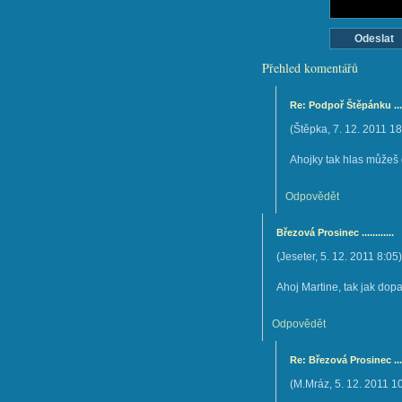
Přehled komentářů
Re: Podpoř Štěpánku ......
(
Štěpka
,
7. 12. 2011
18
Ahojky tak hlas můžeš d
Odpovědět
Březová Prosinec ............
(
Jeseter
,
5. 12. 2011
8:05
)
Ahoj Martine, tak jak do
Odpovědět
Re: Březová Prosinec ......
(
M.Mráz
,
5. 12. 2011
1