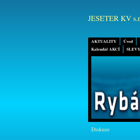
JESETER KV s.r
AKTUALITY
Úvod
Kalendář AKCÍ
SLEVY
Diskuze