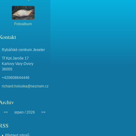
Fotoalbum
Kontakt
Rybářské centrum Jeseter
Tř.Kpt.Jaroše 17
Karlovy Vary-Dvory
36005
+420608644446
richard.holuska@seznam.cz
Archiv
<<
srpen /
2026
>>
RSS
Přehled zdrojů