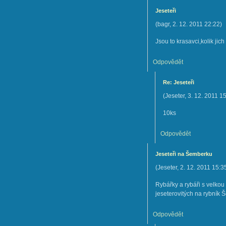
Jeseteři
(
bagr
,
2. 12. 2011
22:22
)
Jsou to krasavci,kolik jich
Odpovědět
Re: Jeseteři
(
Jeseter
,
3. 12. 2011
15
10ks
Odpovědět
Jeseteři na Šemberku
(
Jeseter
,
2. 12. 2011
15:3
Rybářky a rybáři s velkou
jeseterovitých na rybník Šemb
Odpovědět