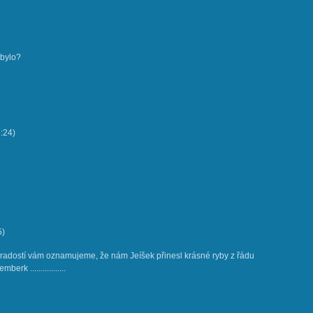
 bylo?
:24
)
5
)
 radostí vám oznamujeme, že nám Jeíšek přinesl krásné ryby z řádu
erk .................