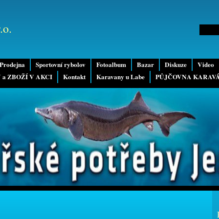
.o.
Prodejna
Sportovní rybolov
Fotoalbum
Bazar
Diskuze
Video
 a ZBOŽÍ V AKCI
Kontakt
Karavany u Labe
PŮJČOVNA KARAV