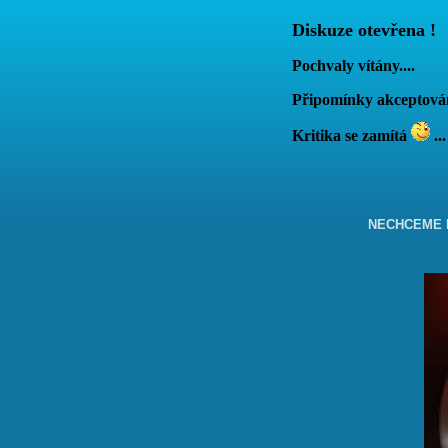
Diskuze otevřena !
Pochvaly vítány....
Připomínky akcepto
Kritika se zamítá
...
NECHCEME B