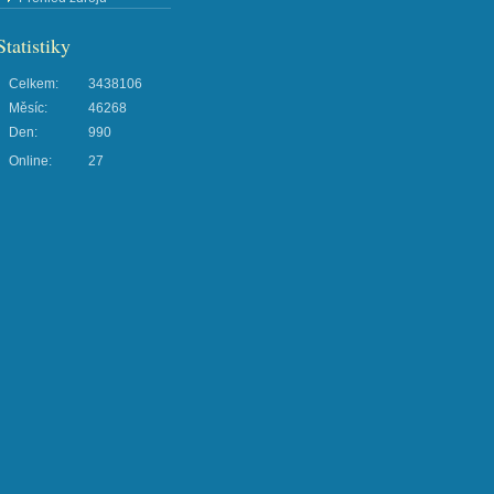
Statistiky
Celkem:
3438106
Měsíc:
46268
Den:
990
Online:
27