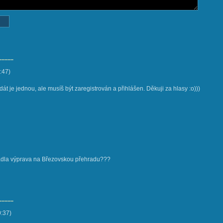
......
:47
)
át je jednou, ale musíš být zaregistrován a přihlášen. Děkuji za hlasy :o)))
padla výprava na Březovskou přehradu???
......
0:37
)