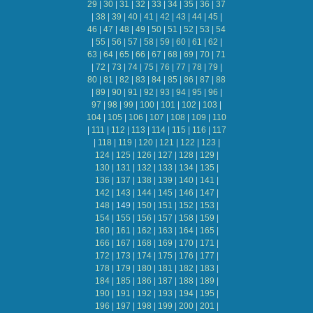
29
|
30
|
31
|
32
|
33
|
34
|
35
|
36
|
37
|
38
|
39
|
40
|
41
|
42
|
43
|
44
|
45
|
46
|
47
|
48
|
49
|
50
|
51
|
52
|
53
|
54
|
55
|
56
|
57
|
58
|
59
|
60
|
61
|
62
|
63
|
64
|
65
|
66
|
67
|
68
|
69
|
70
|
71
|
72
|
73
|
74
|
75
|
76
|
77
|
78
|
79
|
80
|
81
|
82
|
83
|
84
|
85
|
86
|
87
|
88
|
89
|
90
|
91
|
92
|
93
|
94
|
95
|
96
|
97
|
98
|
99
|
100
|
101
|
102
|
103
|
104
|
105
|
106
|
107
|
108
|
109
|
110
|
111
|
112
|
113
|
114
|
115
|
116
|
117
|
118
|
119
|
120
|
121
|
122
|
123
|
124
|
125
|
126
|
127
|
128
|
129
|
130
|
131
|
132
|
133
|
134
|
135
|
136
|
137
|
138
|
139
|
140
|
141
|
142
|
143
|
144
|
145
|
146
|
147
|
148
|
149
|
150
|
151
|
152
|
153
|
154
|
155
|
156
|
157
|
158
|
159
|
160
|
161
|
162
|
163
|
164
|
165
|
166
|
167
|
168
|
169
|
170
|
171
|
172
|
173
|
174
|
175
|
176
|
177
|
178
|
179
|
180
|
181
|
182
|
183
|
184
|
185
|
186
|
187
|
188
|
189
|
190
|
191
|
192
|
193
|
194
|
195
|
196
|
197
|
198
|
199
|
200
|
201
|