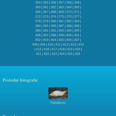
354
|
355
|
356
|
357
|
358
|
359
|
360
|
361
|
362
|
363
|
364
|
365
|
366
|
367
|
368
|
369
|
370
|
371
|
372
|
373
|
374
|
375
|
376
|
377
|
378
|
379
|
380
|
381
|
382
|
383
|
384
|
385
|
386
|
387
|
388
|
389
|
390
|
391
|
392
|
393
|
394
|
395
|
396
|
397
|
398
|
399
|
400
|
401
|
402
|
403
|
404
|
405
|
406
|
407
|
408
|
409
|
410
|
411
|
412
|
413
|
414
|
415
|
416
|
417
|
418
|
419
|
420
|
421
|
422
|
423
|
424
|
425
|
426
Poslední fotografie
Fotoalbum