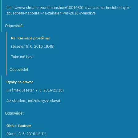
https://www.stream.cz/onemanshow/10010801-dva-cesi-se-trestuhodnym-
zpusobem-nabourali-na-zahajeni-ms-2016-v-moskve
Odpovědět
Re: Kazma je prostě nej
(
Jeseter
,
8. 6. 2016
19:48
)
Také mě baví
Odpovědět
Rybky na dravce
(
Krámek Jeseter
,
7. 6. 2016
22:16
)
Již skladem, můžete vyzvedávat
Odpovědět
Ohře s feedrem
(
Karel
,
3. 6. 2016
13:11
)