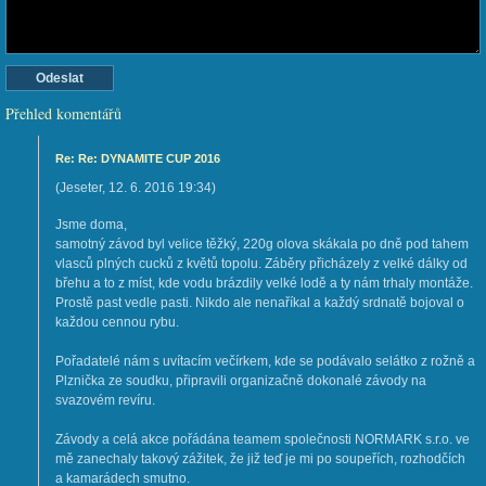
Přehled komentářů
Re: Re: DYNAMITE CUP 2016
(
Jeseter
,
12. 6. 2016
19:34
)
Jsme doma,
samotný závod byl velice těžký, 220g olova skákala po dně pod tahem
vlasců plných cucků z květů topolu. Záběry přicházely z velké dálky od
břehu a to z míst, kde vodu brázdily velké lodě a ty nám trhaly montáže.
Prostě past vedle pasti. Nikdo ale nenaříkal a každý srdnatě bojoval o
každou cennou rybu.
Pořadatelé nám s uvítacím večírkem, kde se podávalo selátko z rožně a
Plznička ze soudku, připravili organizačně dokonalé závody na
svazovém revíru.
Závody a celá akce pořádána teamem společnosti NORMARK s.r.o. ve
mě zanechaly takový zážitek, že již teď je mi po soupeřích, rozhodčích
a kamarádech smutno.