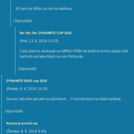
Již nyní se těším za rok na viděnou.
Odpovědět
Re: Re: Re: DYNAMITE CUP 2016
(
Petr
,
13. 6. 2016
15:03
)
Celé jsme to sledovali na MRKU.Příští rok jestli to trochu půjde,rádi
bychom jeli také.Mysli na nás Richarde.
Odpovědět
DYNAMITE BAIS cup 2016
(
Radek
,
9. 6. 2016
19:16
)
Servus, kdy kde jak jste na závodech.....? Docela bych se dojel podívat......
Odpovědět
Kazma je prostě nej
(
Šemba
,
8. 6. 2016
9:40
)