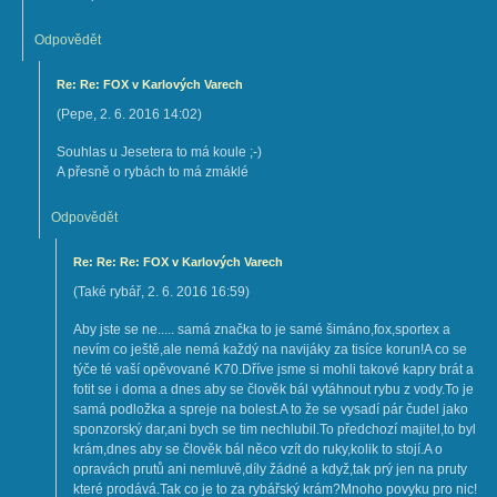
Odpovědět
Re: Re: FOX v Karlových Varech
(
Pepe
,
2. 6. 2016
14:02
)
Souhlas u Jesetera to má koule ;-)
A přesně o rybách to má zmáklé
Odpovědět
Re: Re: Re: FOX v Karlových Varech
(
Také rybář
,
2. 6. 2016
16:59
)
Aby jste se ne..... samá značka to je samé šimáno,fox,sportex a
nevím co ještě,ale nemá každý na navijáky za tisíce korun!A co se
týče té vaší opěvované K70.Dříve jsme si mohli takové kapry brát a
fotit se i doma a dnes aby se člověk bál vytáhnout rybu z vody.To je
samá podložka a spreje na bolest.A to že se vysadí pár čudel jako
sponzorský dar,ani bych se tim nechlubil.To předchozí majitel,to byl
krám,dnes aby se člověk bál něco vzít do ruky,kolik to stojí.A o
opravách prutů ani nemluvě,díly žádné a když,tak prý jen na pruty
které prodává.Tak co je to za rybářský krám?Mnoho povyku pro nic!