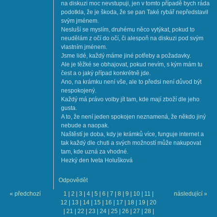
na diskuzi moc nevstupuji, jen v tomto případě bych ráda
podotkla, že je škoda, že se pan Také rybář nepředstavil
svým jménem.
Nesluší se myslím, druhému něco vytýkat, pokud to
neudělám z očí do očí, či alespoň na diskuzi pod svým
vlastním jménem.
Jsme lidé, každý máme jiné potřeby a požadavky.
Ale je těžké se obhajovat, pokud nevím, s kým mám tu
čest a o jaký případ konkrétně jde.
Ano, na krámku není vše, ale to předsi není důvod být
nespokojený.
Každý má právo volby jít tam, kde mají zboží dle jeho
gusta.
A to, že není jeden spokojen neznamená, že někdo jiný
nebude a naopak.
Naštěstí je doba, kdy je krámků více, funguje internet a
tak každý dle chuti a svých možností může nakupovat
tam, kde uzná za vhodné.
Hezký den Iveta Holušková
Odpovědět
« předchozí
1
|
2
|
3
|
4
|
5
|
6
|
7
|
8
|
9
|
10
|
11
|
následující »
12
|
13
|
14
|
15
|
16
|
17
|
18
|
19
|
20
|
21
|
22
|
23
|
24
|
25
|
26
|
27
|
28
|