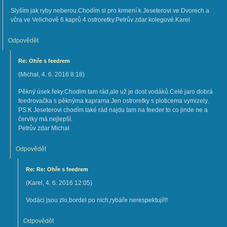
Slyším jak ryby neberou.Chodím si pro krmení k Jeseterovi ve Dvorech a
včra ve Velichově 6 kaprů 4 ostroretky.Petrův zdar kolegové.Karel
Odpovědět
Re: Ohře s feedrem
(
Michal
,
4. 6. 2016
8:18
)
Pěkný úsek řeky.Chodim tam rád,ale už je dost vodáků.Celé jaro dobrá
feedrovačka s pěknýma kaprama.Jen ostroretky s ploticema vymizely.
PS:K Jeseterovi chodím také rád najdu tam na feeder to co jinde ne a
červiky má nejlepší.
Petrův zdar Michal
Odpovědět
Re: Re: Ohře s feedrem
(
Karel
,
4. 6. 2016
12:05
)
Vodáci jsou zlo,bordel po nich,rybáře nerespektují!!!
Odpovědět