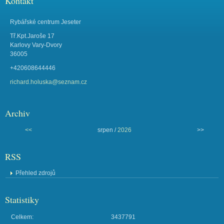
Kontakt
Rybářské centrum Jeseter
Tř.Kpt.Jaroše 17
Karlovy Vary-Dvory
36005
+420608644446
richard.holuska@seznam.cz
Archiv
<<
srpen /
2026
>>
RSS
Přehled zdrojů
Statistiky
Celkem:
3437791