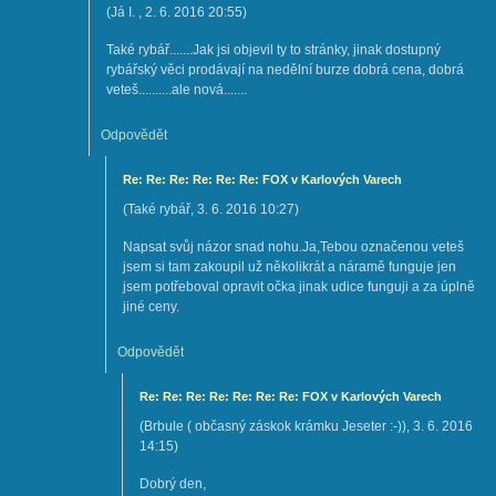
(
Já I.
,
2. 6. 2016
20:55
)
Také rybář.......Jak jsi objevil ty to stránky, jinak dostupný
rybářský věci prodávají na nedělní burze dobrá cena, dobrá
veteš..........ale nová.......
Odpovědět
Re: Re: Re: Re: Re: Re: FOX v Karlových Varech
(
Také rybář
,
3. 6. 2016
10:27
)
Napsat svůj názor snad nohu.Ja,Tebou označenou veteš
jsem si tam zakoupil už několikrát a náramě funguje jen
jsem potřeboval opravit očka jinak udice funguji a za úplně
jiné ceny.
Odpovědět
Re: Re: Re: Re: Re: Re: Re: FOX v Karlových Varech
(
Brbule ( občasný záskok krámku Jeseter :-))
,
3. 6. 2016
14:15
)
Dobrý den,