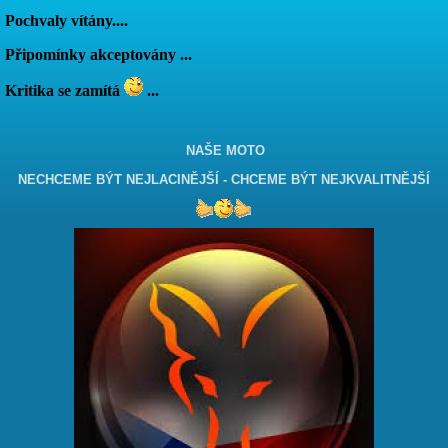
Pochvaly vítány....
Připomínky akceptovány ...
Kritika se zamítá
...
NAŠE MOTO
NECHCEME BÝT NEJLACINĚJŠÍ - CHCEME BÝT NEJKVALITNĚJŠÍ