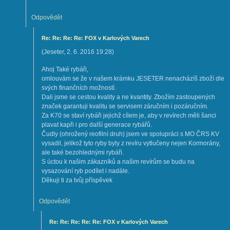
Odpovědět
Re: Re: Re: Re: FOX v Karlových Varech
(
Jeseter
,
2. 6. 2016
19:28
)
Ahoj Také rybáři,
omlouvám se že v našem krámku JESETER nenacházíš zboží dle
svých finančních možností.
Dali jsme se cestou kvality a ne kvantity. Zbožím zastoupených
značek garantuji kvalitu se servisem záručním i pozáručním.
Za K70 se staví rybáři jejichž cílem je, aby v revírech měli šanci
plavat kapři i pro další generace rybářů.
Čudly (ohrožený reofilní druh) jsem ve spolupráci s MO ČRS KV
vysadil, jelikož tyto ryby byly z revíru vytlučeny nejen Kormorány,
ale také bezohlednými rybáři.
S úctou k našim zákazníků a našim revírům se budu na
vysazování ryb podílet i nadále.
Děkuji ti za tvůj příspěvek
Odpovědět
Re: Re: Re: Re: Re: FOX v Karlových Varech