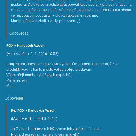
nestačila. Daleko větší potíže způsoboval květ topolu, který se nanášel na
vlasce a ucpával očka prutů. Nám se přesto líbilo a podařilo zdolat několik
cejnů, tloušťů, podouství a plotic. I taková je rybařina.
Mnoho pěkných chvil u vody, přeji všem ;-)
Odpovědět
FOX v Karlových Varech
(
Míra Kratěna
,
1. 6. 2016
10:58
)
Ahoj chlapi, dnes jsem navštívil Rychardův krámek a jsem rád, že se
produkty Fox i v tomto městě velice dobře prodávají.
Všem přeji mnoho rybářských úspěchů.
Mějte se fajn.
Míra
Odpovědět
Re: FOX v Karlových Varech
(
Mára Fox
,
1. 6. 2016
21:17
)
Jo Richard je borec a když lyšáka tak z krámku Jeseter
Richard poradí a hlavně ví o čem mluvi!!?