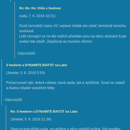
Re: Re: Re: Ohře s feedrem
(
vata
,
7. 6. 2016
16:31
)
Dosti černobílý názor. AC nejsem Vodák ale rybář, tentokrát nemohu
souhlasit.
Lidé chovající se ne dle našich představ jsou na obou stranách tj jak
vodáci tak rybáři. Zlepšovat se musíme všichni.
Odpovědět
S feederer a DYNAMITE BAITST na Labe
(
Jeseter
,
5. 6. 2016
5:50
)
Počasí pravé rybí, dobrá nálada, kavá vipita, tak a vyrážíme. Snad se zadaří
a budou nějaké vydařené fotky.
Odpovědět
Re: S feederer a DYNAMITE BAITST na Labe
(
Jeseter
,
5. 6. 2016
21:36
)
Dnes to byla těžká voda, po deštích o něco silnější průtok, 50g krmítka