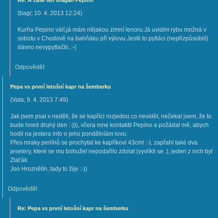
Re: A zase ten uragán Pepíno
(
bagr
,
10. 4. 2013
12:24
)
Kurňa Pepino válí,já mám nějakou zimní lenoru.Já uvidím rybu možná v
sobotu v Chodově na bahňáku při výlovu.Jestli to pytláci (nepřizpůsobilí)
dávno nevypytlačili..:-(
Odpovědět
Pepa vs první letošní kapr na šemberku
(
Vata
,
9. 4. 2013
7:49
)
Jak jsem psal v neděli, že se kapříci rozjedou co nevidět, nečekal jsem, že to
bude hned druhý den :-))), včera mne kontaktil Pepíno a požádal mě, abych
hodil na jestera info o jeho pondělníám lovu:
Přes mraky perlínů se prochytal ke kapříkovi 43cm! :-), zapřahl také dva
jesetery, které se mu bohužel nepodařilo zdolat (vyvlíkli se..), jeden z nich byl
Zlaťák.
Joo Hroznětín, tady to žije :-))
Odpovědět
Re: Pepa vs první letošní kapr na šemberku