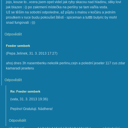
jojo, kouse to...vcera jsem opet videl jak ryby skacou nad hladinu, stiky lovi
jak blazen :-)) po zakrmení místečka na perlíny se tam vařila voda.
Už se těším na sobotní odpoledne, až půjdu s malou v kočáru a jedním
proutkem v ruce budu pokoušet štěstí - spiceman a tutttti butyric by mohl
snad fungovati :-)))
Odpovědět
Feeder semberk
(
Pepa Jelinek
,
31. 3. 2013
17:27
)
ahoj dnes 3h nasemberku nekolik perlinu,cejn a polední jeseter 117 cus zdar
kamaradi jeseteru
Odpovědět
Re: Feeder semberk
(
vata
,
31. 3. 2013
19:36
)
Pepíno! Gratuluji. Nádhera!
Odpovědět