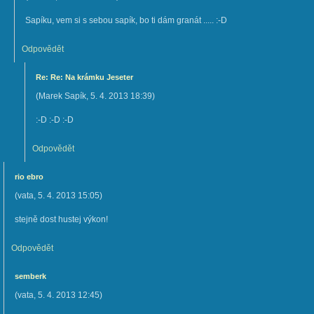
Sapíku, vem si s sebou sapík, bo ti dám granát ..... :-D
Odpovědět
Re: Re: Na krámku Jeseter
(
Marek Sapík
,
5. 4. 2013
18:39
)
:-D :-D :-D
Odpovědět
rio ebro
(
vata
,
5. 4. 2013
15:05
)
stejně dost hustej výkon!
Odpovědět
semberk
(
vata
,
5. 4. 2013
12:45
)