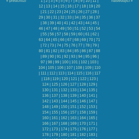
« předchozí
1
|
2
|
3
|
4
|
5
|
6
|
7
|
8
|
9
|
10
|
11
|
následující »
12
|
13
|
14
|
15
|
16
|
17
|
18
|
19
|
20
|
21
|
22
|
23
|
24
|
25
|
26
|
27
|
28
|
29
|
30
|
31
|
32
|
33
|
34
|
35
|
36
|
37
|
38
|
39
|
40
|
41
|
42
|
43
|
44
|
45
|
46
|
47
|
48
|
49
|
50
|
51
|
52
|
53
|
54
|
55
|
56
|
57
|
58
|
59
|
60
|
61
|
62
|
63
|
64
|
65
|
66
|
67
|
68
|
69
|
70
|
71
|
72
|
73
|
74
|
75
|
76
|
77
|
78
|
79
|
80
|
81
|
82
|
83
|
84
|
85
|
86
|
87
|
88
|
89
|
90
|
91
|
92
|
93
|
94
|
95
|
96
|
97
|
98
|
99
|
100
|
101
|
102
|
103
|
104
|
105
|
106
|
107
|
108
|
109
|
110
|
111
|
112
|
113
|
114
|
115
|
116
|
117
|
118
|
119
|
120
|
121
|
122
|
123
|
124
|
125
|
126
|
127
|
128
|
129
|
130
|
131
|
132
|
133
|
134
|
135
|
136
|
137
|
138
|
139
|
140
|
141
|
142
|
143
|
144
|
145
|
146
|
147
|
148
|
149
|
150
|
151
|
152
|
153
|
154
|
155
|
156
|
157
|
158
|
159
|
160
|
161
|
162
|
163
|
164
|
165
|
166
|
167
|
168
|
169
|
170
|
171
|
172
|
173
|
174
|
175
|
176
|
177
|
178
|
179
|
180
|
181
|
182
|
183
|