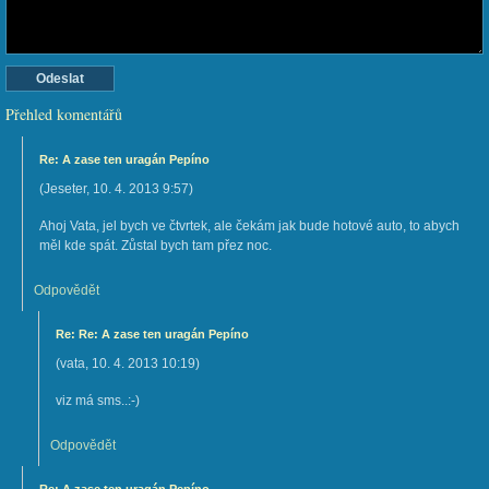
Přehled komentářů
Re: A zase ten uragán Pepíno
(
Jeseter
,
10. 4. 2013
9:57
)
Ahoj Vata, jel bych ve čtvrtek, ale čekám jak bude hotové auto, to abych
měl kde spát. Zůstal bych tam přez noc.
Odpovědět
Re: Re: A zase ten uragán Pepíno
(
vata
,
10. 4. 2013
10:19
)
viz má sms..:-)
Odpovědět