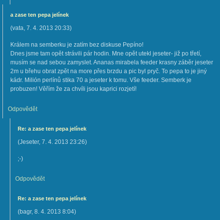
a zase ten pepa jelínek
(
vata
,
7. 4. 2013
20:33
)
Králem na semberku je zatím bez diskuse Pepíno!
Dnes jsme tam opět strávili pár hodin. Mne opět utekl jeseter- již po třetí,
musím se nad sebou zamyslet. Ananas mirabela feeder krasny záběr jeseter
2m u břehu obrat zpět na more přes brzdu a pic byl pryč. To pepa to je jiný
kádr. Milión perlínů stika 70 a jeseter k tomu. Vše feeder. Semberk je
probuzen! Věřím že za chvíli jsou kaprici rozjetí!
Odpovědět
Re: a zase ten pepa jelínek
(
Jeseter
,
7. 4. 2013
23:26
)
;-)
Odpovědět
Re: a zase ten pepa jelínek
(
bagr
,
8. 4. 2013
8:04
)