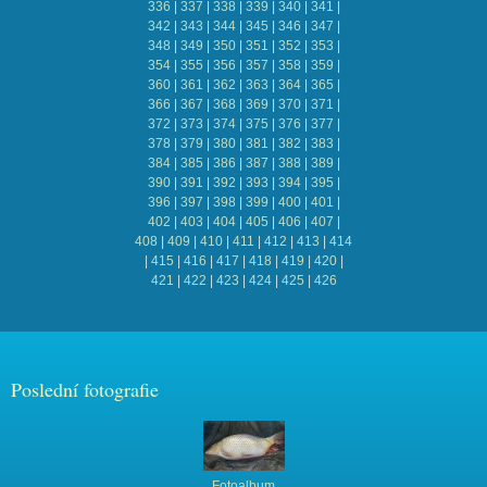
336
|
337
|
338
|
339
|
340
|
341
|
342
|
343
|
344
|
345
|
346
|
347
|
348
|
349
|
350
|
351
|
352
|
353
|
354
|
355
|
356
|
357
|
358
|
359
|
360
|
361
|
362
|
363
|
364
|
365
|
366
|
367
|
368
|
369
|
370
|
371
|
372
|
373
|
374
|
375
|
376
|
377
|
378
|
379
|
380
|
381
|
382
|
383
|
384
|
385
|
386
|
387
|
388
|
389
|
390
|
391
|
392
|
393
|
394
|
395
|
396
|
397
|
398
|
399
|
400
|
401
|
402
|
403
|
404
|
405
|
406
|
407
|
408
|
409
|
410
|
411
|
412
|
413
|
414
|
415
|
416
|
417
|
418
|
419
|
420
|
421
|
422
|
423
|
424
|
425
|
426
Poslední fotografie
Fotoalbum