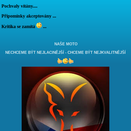
Pochvaly vítány....
Připomínky akceptovány ...
Kritika se zamítá
...
NAŠE MOTO
NECHCEME BÝT NEJLACINĚJŠÍ - CHCEME BÝT NEJKVALITNĚJŠÍ