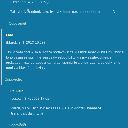
(
Jeseter
,
9. 4. 2013
7:58
)
Tak rybník Šemberk, jako by byl v jiném pásmu podnebním ......... :-D
Odpovědět
Ebro
(
Marek
,
8. 4. 2013
16:18
)
Tím to vám chci Ríšo a Honzo poděkovat za krásnou rybačku na Ebru moc si
toho vážím že jste mně tam vzaly sebou bil to krásný zážitek plnejch
překvapení jste opravdoví kamarádi sranda bila o tom žádná pojedly jsme
popily a hlavně nachytaly.
Odpovědět
Re: Ebro
(
Jeseter
,
8. 4. 2013
17:02
)
Marku, Marku, ty hlavo býlááááá :-D je to dobžííííí neeee :-D
Jj sranda byla ....... ;-)
Odpovědět