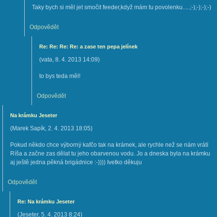
Taky bych si měl jet smočit feeder,když mám tu povolenku.....;-);-);-);-)
Odpovědět
Re: Re: Re: Re: a zase ten pepa jelínek
(
vata
,
8. 4. 2013
14:09
)
to bys teda měl!
Odpovědět
Na krámku Jeseter
(
Marek Sapík
,
2. 4. 2013
18:05
)
Pokud někdo chce výborný kafčo tak na krámek, ale rychle než se nám vrátí
Ríša a začne zas dělat tu jeho obarvenou vodu. Jo a dneska byla na krámku
aj ještě jedna pěkná brigádnice :-)))) Ivetko děkuju
Odpovědět
Re: Na krámku Jeseter
(
Jeseter
,
5. 4. 2013
8:24
)