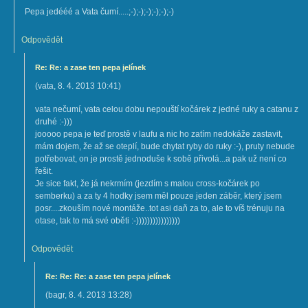
Pepa jedééé a Vata čumí.....;-);-);-);-);-);-)
Odpovědět
Re: Re: a zase ten pepa jelínek
(
vata
,
8. 4. 2013
10:41
)
vata nečumí, vata celou dobu nepouští kočárek z jedné ruky a catanu z
druhé :-)))
jooooo pepa je teď prostě v laufu a nic ho zatím nedokáže zastavit,
mám dojem, že až se oteplí, bude chytat ryby do ruky :-), pruty nebude
potřebovat, on je prostě jednoduše k sobě přivolá...a pak už není co
řešit.
Je sice fakt, že já nekrmím (jezdím s malou cross-kočárek po
semberku) a za ty 4 hodky jsem měl pouze jeden záběr, který jsem
posr....zkouším nové montáže..tot asi daň za to, ale to víš trénuju na
otase, tak to má své oběti :-))))))))))))))))
Odpovědět
Re: Re: Re: a zase ten pepa jelínek
(
bagr
,
8. 4. 2013
13:28
)