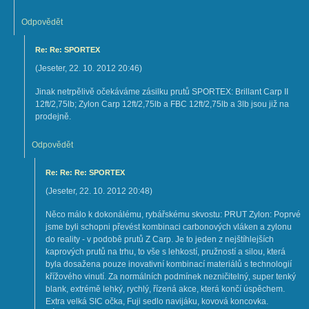
Odpovědět
Re: Re: SPORTEX
(
Jeseter
,
22. 10. 2012
20:46
)
Jinak netrpělivě očekáváme zásilku prutů SPORTEX: Brillant Carp II
12ft/2,75lb; Zylon Carp 12ft/2,75lb a FBC 12ft/2,75lb a 3lb jsou již na
prodejně.
Odpovědět
Re: Re: Re: SPORTEX
(
Jeseter
,
22. 10. 2012
20:48
)
Něco málo k dokonálému, rybářskému skvostu: PRUT Zylon: Poprvé
jsme byli schopni převést kombinaci carbonových vláken a zylonu
do reality - v podobě prutů Z Carp. Je to jeden z nejštíhlejších
kaprových prutů na trhu, to vše s lehkostí, pružností a silou, která
byla dosažena pouze inovativní kombinací materiálů s technologií
křížového vinutí. Za normálních podmínek nezničitelný, super tenký
blank, extrémě lehký, rychlý, řízená akce, která končí úspěchem.
Extra velká SIC očka, Fuji sedlo navijáku, kovová koncovka.