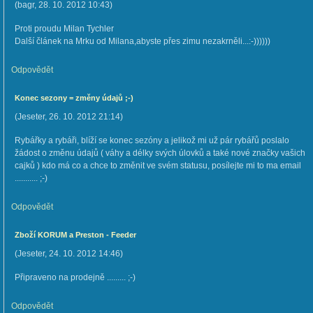
(
bagr
,
28. 10. 2012
10:43
)
Proti proudu Milan Tychler
Další článek na Mrku od Milana,abyste přes zimu nezakrněli...:-))))))
Odpovědět
Konec sezony = změny údajů ;-)
(
Jeseter
,
26. 10. 2012
21:14
)
Rybářky a rybáři, blíží se konec sezóny a jelikož mi už pár rybářů poslalo
žádost o změnu údajů ( váhy a délky svých úlovků a také nové značky vašich
cajků ) kdo má co a chce to změnit ve svém statusu, posílejte mi to ma email
........... ;-)
Odpovědět
Zboží KORUM a Preston - Feeder
(
Jeseter
,
24. 10. 2012
14:46
)
Připraveno na prodejně ......... ;-)
Odpovědět