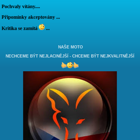
Pochvaly vítány....
Připomínky akceptovány ...
Kritika se zamítá
...
NAŠE MOTO
NECHCEME BÝT NEJLACINĚJŠÍ - CHCEME BÝT NEJKVALITNĚJŠÍ