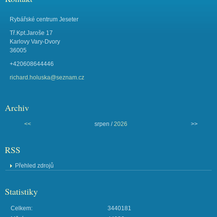
Rybářské centrum Jeseter
Tř.Kpt.Jaroše 17
Karlovy Vary-Dvory
36005
+420608644446
richard.holuska@seznam.cz
Archiv
<<
srpen /
2026
>>
RSS
Přehled zdrojů
Statistiky
Celkem:
3440181