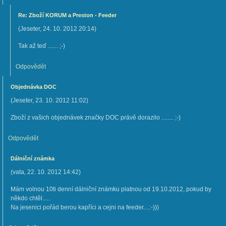
Re: Zboží KORUM a Preston - Feeder
(
Jeseter
,
24. 10. 2012
20:14
)
Tak až teď ....... ;-)
Odpovědět
Objednávka DOC
(
Jeseter
,
23. 10. 2012
11:02
)
Zboží z vašich objednávek značky DOC právě dorazilo ........ ;-)
Odpovědět
Dálniční známka
(
vata
,
22. 10. 2012
14:42
)
Mám volnou 10ti denní dálniční známku platnou od 19.10.2012, pokud by
někdo chtěl.....
Na jesenici pořád berou kapříci a cejni na feeder....:-)))