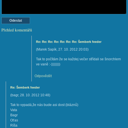
Přehled komentářů
Re: Re: Re: Re: Re: Re: Re: Šemberk feeder
(
Marek Sapík
,
27. 10. 2012
20:03
)
Tak to počítám že se každej večer střídali se šnorchlem
ve vaně :-))))))))
Odpovědět
Re: Šemberk feeder
(
bagr
,
28. 10. 2012
10:48
)
Tak to vypadá,že nás bude asi dost (bláznů)
Vata
Bagr
Oťas
Ríša