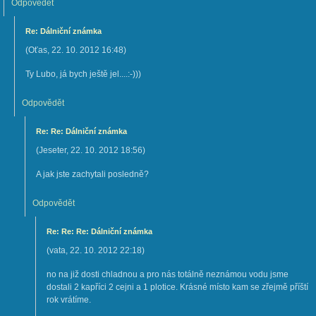
Odpovědět
Re: Dálniční známka
(
Oťas
,
22. 10. 2012
16:48
)
Ty Lubo, já bych ještě jel....:-)))
Odpovědět
Re: Re: Dálniční známka
(
Jeseter
,
22. 10. 2012
18:56
)
A jak jste zachytali posledně?
Odpovědět
Re: Re: Re: Dálniční známka
(
vata
,
22. 10. 2012
22:18
)
no na již dosti chladnou a pro nás totálně neznámou vodu jsme
dostali 2 kapříci 2 cejni a 1 plotice. Krásné místo kam se zřejmě příští
rok vrátíme.