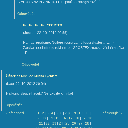
ZÁRUKA NA BLANK 10 LET - platí po zaregistrování
Odpovědět
Re: Re: Re: Re: SPORTEX
(
Jeseter
,
22. 10. 2012
20:55
)
Na naší prodejně: Nejlepší cena za nejlepší službu ........ ;-)
Záruka neodmítnuté reklamace. SPORTEX značka, žádná sračka
:-D
Odpovědět
článek na Mrku od Milana Tychlera
(
bagr
,
22. 10. 2012
20:04
)
Na konci vlasce háček? Ne, zkuste krmítko!
Odpovědět
« předchozí
1
|
2
|
3
|
4
|
5
|
6
|
7
|
8
|
9
|
10
|
11
|
následující »
12
|
13
|
14
|
15
|
16
|
17
|
18
|
19
|
20
|
21
|
22
|
23
|
24
|
25
|
26
|
27
|
28
|