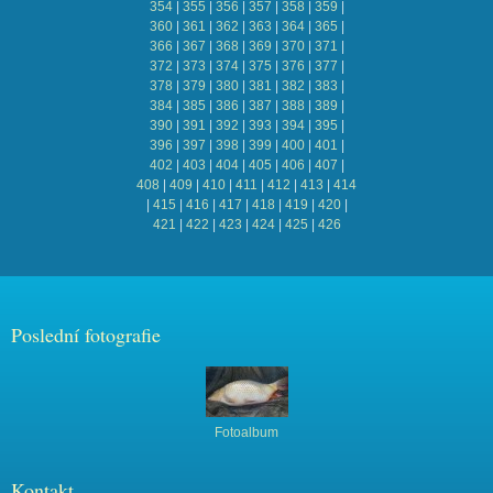
354
|
355
|
356
|
357
|
358
|
359
|
360
|
361
|
362
|
363
|
364
|
365
|
366
|
367
|
368
|
369
|
370
|
371
|
372
|
373
|
374
|
375
|
376
|
377
|
378
|
379
|
380
|
381
|
382
|
383
|
384
|
385
|
386
|
387
|
388
|
389
|
390
|
391
|
392
|
393
|
394
|
395
|
396
|
397
|
398
|
399
|
400
|
401
|
402
|
403
|
404
|
405
|
406
|
407
|
408
|
409
|
410
|
411
|
412
|
413
|
414
|
415
|
416
|
417
|
418
|
419
|
420
|
421
|
422
|
423
|
424
|
425
|
426
Poslední fotografie
Fotoalbum
Kontakt