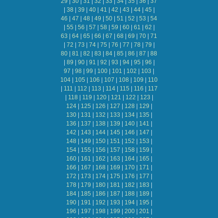
29
|
30
|
31
|
32
|
33
|
34
|
35
|
36
|
37
|
38
|
39
|
40
|
41
|
42
|
43
|
44
|
45
|
46
|
47
|
48
|
49
|
50
|
51
|
52
|
53
|
54
|
55
|
56
|
57
|
58
|
59
|
60
|
61
|
62
|
63
|
64
|
65
|
66
|
67
|
68
|
69
|
70
|
71
|
72
|
73
|
74
|
75
|
76
|
77
|
78
|
79
|
80
|
81
|
82
|
83
|
84
|
85
|
86
|
87
|
88
|
89
|
90
|
91
|
92
|
93
|
94
|
95
|
96
|
97
|
98
|
99
|
100
|
101
|
102
|
103
|
104
|
105
|
106
|
107
|
108
|
109
|
110
|
111
|
112
|
113
|
114
|
115
|
116
|
117
|
118
|
119
|
120
|
121
|
122
|
123
|
124
|
125
|
126
|
127
|
128
|
129
|
130
|
131
|
132
|
133
|
134
|
135
|
136
|
137
|
138
|
139
|
140
|
141
|
142
|
143
|
144
|
145
|
146
|
147
|
148
|
149
|
150
|
151
|
152
|
153
|
154
|
155
|
156
|
157
|
158
|
159
|
160
|
161
|
162
|
163
|
164
|
165
|
166
|
167
|
168
|
169
|
170
|
171
|
172
|
173
|
174
|
175
|
176
|
177
|
178
|
179
|
180
|
181
|
182
|
183
|
184
|
185
|
186
|
187
|
188
|
189
|
190
|
191
|
192
|
193
|
194
|
195
|
196
|
197
|
198
|
199
|
200
|
201
|