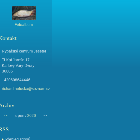
Fotoalbum
Kontakt
Rybářské centrum Jeseter
Tř.Kpt.Jaroše 17
Karlovy Vary-Dvory
36005
+420608644446
richard.holuska@seznam.cz
Archiv
<<
srpen /
2026
>>
RSS
Přehled zdrojů