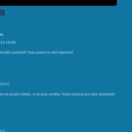
ts
014
19:00
)
hystáš zarybařit? teda pokud to není tajemství
20:07
)
te mi prosím někdo, co to jsou reofilky. Tento výraz je pro mne absolutně
13
)