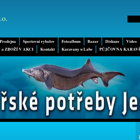
.o.
Prodejna
Sportovní rybolov
Fotoalbum
Bazar
Diskuze
Video
 a ZBOŽÍ V AKCI
Kontakt
Karavany u Labe
PŮJČOVNA KARAV