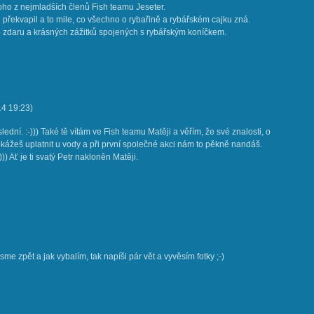
oho z nejmladších členů Fish teamu Jeseter.
překvapil a to mile, co všechno o rybařině a rybářském cajku zná.
 zdaru a krásných zážitků spojených s rybářským koníčkem.
14
19:23
)
ední. :-))) Také tě vítám ve Fish teamu Matěji a věřím, že své znalosti, o
okážeš uplatnit u vody a při první společné akci nám to pěkně nandáš.
 Ať je ti svatý Petr nakloněn Matěji.
sme zpět a jak vybalím, tak napíši pár vět a vyvěsím fotky ;-)