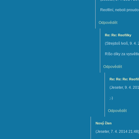
Reofilní, neboli proudo
Odpovědět
Re: Re: Reofilky
(
Strejdoš Ivoš
,
9. 4.
Ríšo díky za vysvětlen
Odpovědět
Re: Re: Re: Reofi
(
Jeseter
,
9. 4. 20
;-)
Odpovědět
Nový člen
(
Jeseter
,
7. 4. 2014
21:48