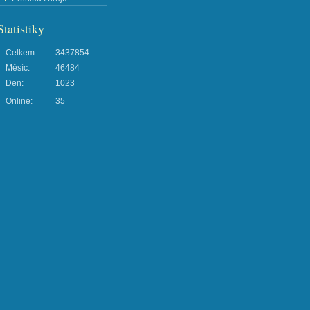
Statistiky
Celkem:
3437854
Měsíc:
46484
Den:
1023
Online:
35