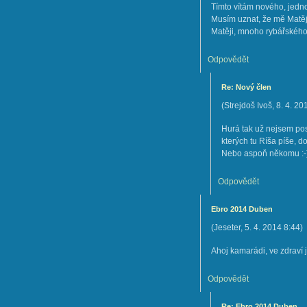
Tímto vítám nového, jedn
Musím uznat, že mě Matěj 
Matěji, mnoho rybářského
Odpovědět
Re: Nový člen
(
Strejdoš Ivoš
,
8. 4. 20
Hurá tak už nejsem posl
kterých tu Ríša píše, d
Nebo aspoň někomu :-)))
Odpovědět
Ebro 2014 Duben
(
Jeseter
,
5. 4. 2014
8:44
)
Ahoj kamarádi, ve zdraví j
Odpovědět
Re: Ebro 2014 Duben