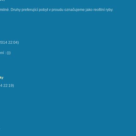
milné. Druhy preferující pobyt v proudu označujeme jako reofilní ryby.
 2014
22:04
)
í :-)))
lky
14
22:19
)
)