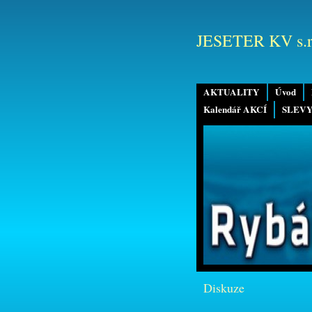
JESETER KV s.r
AKTUALITY
Úvod
Kalendář AKCÍ
SLEVY
Diskuze