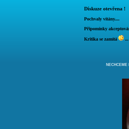
Diskuze otevřena !
Pochvaly vítány....
Připomínky akcepto
Kritika se zamítá
...
NECHCEME B