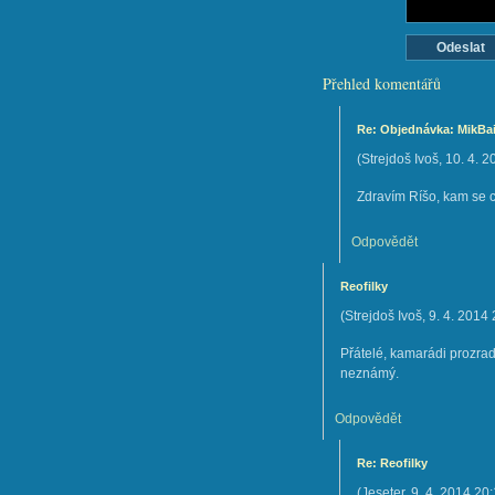
Přehled komentářů
Re: Objednávka: MikBai
(
Strejdoš Ivoš
,
10. 4. 2
Zdravím Ríšo, kam se c
Odpovědět
Reofilky
(
Strejdoš Ivoš
,
9. 4. 2014
Přátelé, kamarádi prozraď
neznámý.
Odpovědět
Re: Reofilky
(
Jeseter
,
9. 4. 2014
20: