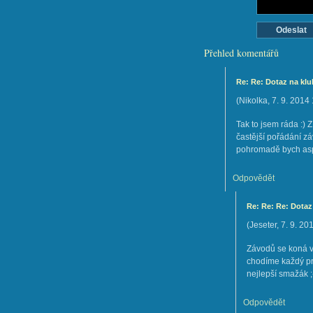
Přehled komentářů
Re: Re: Dotaz na kl
(
Nikolka
,
7. 9. 2014
Tak to jsem ráda :) Z
častější pořádání z
pohromadě bych aspoň
Odpovědět
Re: Re: Re: Dotaz
(
Jeseter
,
7. 9. 20
Závodů se koná ví
chodíme každý prv
nejlepší smažák ;
Odpovědět