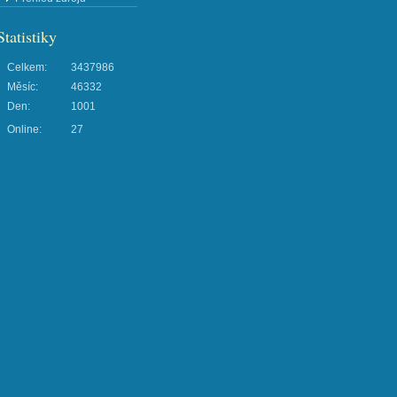
Statistiky
Celkem:
3437986
Měsíc:
46332
Den:
1001
Online:
27