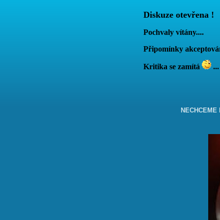
Diskuze otevřena !
Pochvaly vítány....
Připomínky akcepto
Kritika se zamítá
...
NECHCEME B