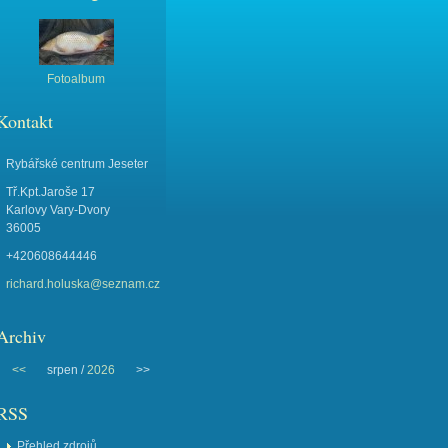
Fotoalbum
Kontakt
Rybářské centrum Jeseter
Tř.Kpt.Jaroše 17
Karlovy Vary-Dvory
36005
+420608644446
richard.holuska@seznam.cz
Archiv
<<
srpen /
2026
>>
RSS
Přehled zdrojů