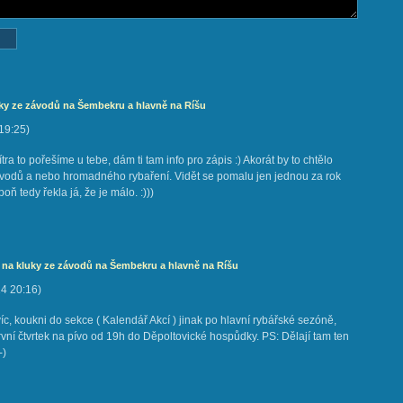
uky ze závodů na Šembekru a hlavně na Ríšu
19:25
)
ítra to pořešíme u tebe, dám ti tam info pro zápis :) Akorát by to chtělo
ávodů a nebo hromadného rybaření. Vidět se pomalu jen jednou za rok
 tedy řekla já, že je málo. :)))
 na kluky ze závodů na Šembekru a hlavně na Ríšu
14
20:16
)
c, koukni do sekce ( Kalendář Akcí ) jinak po hlavní rybářské sezóně,
ní čtvrtek na pívo od 19h do Děpoltovické hospůdky. PS: Dělají tam ten
-)