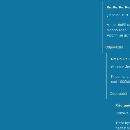
Re: Re: Re: Re
(
Jeseter
,
8. 9.
A je to, další 
mnoho zdaru.
Všichni se už 
Odpovědět
Re: Re: Re:
(
Kramek Jes
Pripomenutí
nad 1000kč 
Odpovědět
Ríšo změn
(
Nikolka
Tímto byc
nechat si