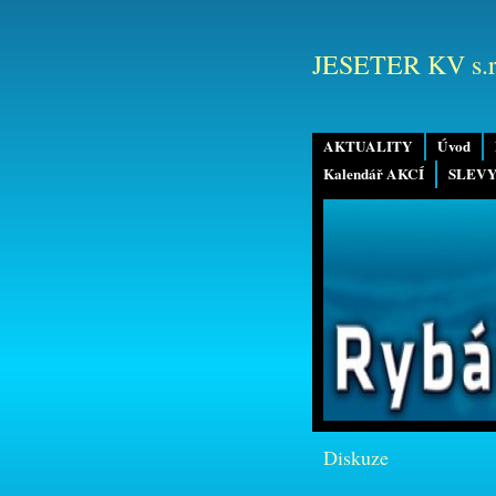
JESETER KV s.r
AKTUALITY
Úvod
Kalendář AKCÍ
SLEVY
Diskuze