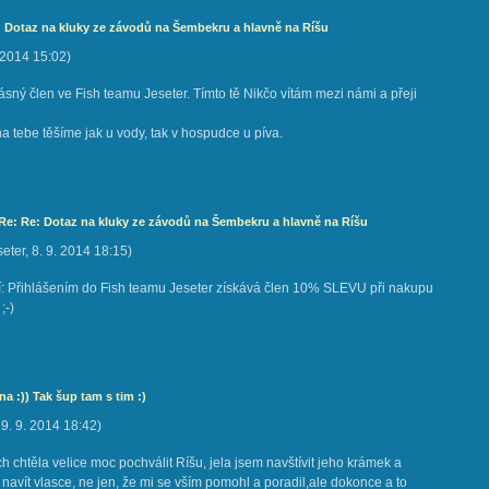
: Dotaz na kluky ze závodů na Šembekru a hlavně na Ríšu
 2014
15:02
)
krásný člen ve Fish teamu Jeseter. Tímto tě Nikčo vítám mezi námi a přeji
na tebe těšíme jak u vody, tak v hospudce u píva.
 Re: Re: Dotaz na kluky ze závodů na Šembekru a hlavně na Ríšu
eter
,
8. 9. 2014
18:15
)
: Přihlášením do Fish teamu Jeseter získává člen 10% SLEVU při nakupu
;-)
a :)) Tak šup tam s tim :)
,
9. 9. 2014
18:42
)
h chtěla velice moc pochválit Ríšu, jela jsem navštívit jeho krámek a
 navít vlasce, ne jen, že mi se vším pomohl a poradil,ale dokonce a to