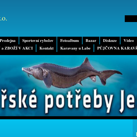
.o.
Prodejna
Sportovní rybolov
Fotoalbum
Bazar
Diskuze
Video
 a ZBOŽÍ V AKCI
Kontakt
Karavany u Labe
PŮJČOVNA KARAV