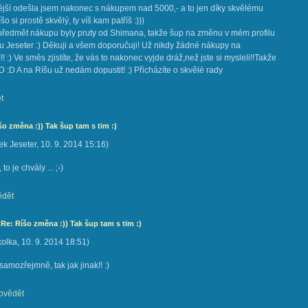
ější odešla jsem nakonec s nákupem nad 5000,- a to jen díky skvělému
íšo si prostě skvělý, ty víš kam patříš :)))
 předmět nákupu byly pruty od Shimana, takže šup na změnu v mém profilu
u Jeseter :) Děkuji a všem doporučuji! Už nikdy žádné nákupy na
!!! :) Ve směs zjistíte, že vás to nakonec vyjde dráž,než jste si mysleli!!Takže
D :D A na Ríšu už nedám dopustit! :) Přicházíte o skvělé rady
t
šo změna :)) Tak šup tam s tim :)
k Jeseter
,
10. 9. 2014
15:16
)
to je chvály ... ;-)
dět
 Re: Ríšo změna :)) Tak šup tam s tim :)
kolka
,
10. 9. 2014
18:51
)
samozřejmně, tak jak jinak!! :)
ovědět