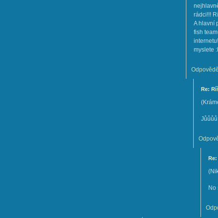
nejhlavn
rádci!!! R
A hlavní
fish team
internetu
myslete :
Odpovědě
Re: Rí
(
Kráme
Jůůůů, 
Odpově
Re:
(
Ni
No 
Odp