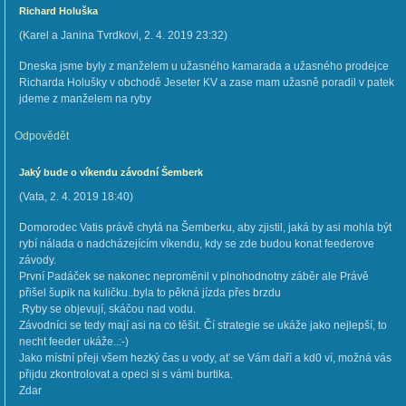
Richard Holuška
(
Karel a Janina Tvrdkovi
,
2. 4. 2019
23:32
)
Dneska jsme byly z manželem u užasného kamarada a užasného prodejce
Richarda Holušky v obchodě Jeseter KV a zase mam užasně poradil v patek
jdeme z manželem na ryby
Odpovědět
Jaký bude o víkendu závodní Šemberk
(
Vata
,
2. 4. 2019
18:40
)
Domorodec Vatis právě chytá na Šemberku, aby zjistil, jaká by asi mohla být
rybí nálada o nadcházejícím víkendu, kdy se zde budou konat feederove
závody.
První Padáček se nakonec neproměnil v plnohodnotny záběr ale Právě
přišel šupik na kuličku..byla to pěkná jízda přes brzdu
.Ryby se objevují, skáčou nad vodu.
Závodníci se tedy mají asi na co těšit. Čí strategie se ukáže jako nejlepší, to
necht feeder ukáže..:-)
Jako místní přeji všem hezký čas u vody, ať se Vám daří a kd0 ví, možná vás
přijdu zkontrolovat a opeci si s vámi burtika.
Zdar