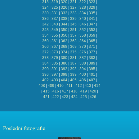
318
|
319
|
320
|
321
|
322
|
323
|
324
|
325
|
326
|
327
|
328
|
329
|
330
|
331
|
332
|
333
|
334
|
335
|
336
|
337
|
338
|
339
|
340
|
341
|
342
|
343
|
344
|
345
|
346
|
347
|
348
|
349
|
350
|
351
|
352
|
353
|
354
|
355
|
356
|
357
|
358
|
359
|
360
|
361
|
362
|
363
|
364
|
365
|
366
|
367
|
368
|
369
|
370
|
371
|
372
|
373
|
374
|
375
|
376
|
377
|
378
|
379
|
380
|
381
|
382
|
383
|
384
|
385
|
386
|
387
|
388
|
389
|
390
|
391
|
392
|
393
|
394
|
395
|
396
|
397
|
398
|
399
|
400
|
401
|
402
|
403
|
404
|
405
|
406
|
407
|
408
|
409
|
410
|
411
|
412
|
413
|
414
|
415
|
416
|
417
|
418
|
419
|
420
|
421
|
422
|
423
|
424
|
425
|
426
Poslední fotografie