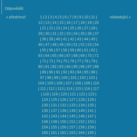
Odpovědět
« předchozí
1
|
2
|
3
|
4
|
5
|
6
|
7
|
8
|
9
|
10
|
11
|
následující »
12
|
13
|
14
|
15
|
16
|
17
|
18
|
19
|
20
|
21
|
22
|
23
|
24
|
25
|
26
|
27
|
28
|
29
|
30
|
31
|
32
|
33
|
34
|
35
|
36
|
37
|
38
|
39
|
40
|
41
|
42
|
43
|
44
|
45
|
46
|
47
|
48
|
49
|
50
|
51
|
52
|
53
|
54
|
55
|
56
|
57
|
58
|
59
|
60
|
61
|
62
|
63
|
64
|
65
|
66
|
67
|
68
|
69
|
70
|
71
|
72
|
73
|
74
|
75
|
76
|
77
|
78
|
79
|
80
|
81
|
82
|
83
|
84
|
85
|
86
|
87
|
88
|
89
|
90
|
91
|
92
|
93
|
94
|
95
|
96
|
97
|
98
|
99
|
100
|
101
|
102
|
103
|
104
|
105
|
106
|
107
|
108
|
109
|
110
|
111
|
112
|
113
|
114
|
115
|
116
|
117
|
118
|
119
|
120
|
121
|
122
|
123
|
124
|
125
|
126
|
127
|
128
|
129
|
130
|
131
|
132
|
133
|
134
|
135
|
136
|
137
|
138
|
139
|
140
|
141
|
142
|
143
|
144
|
145
|
146
|
147
|
148
|
149
|
150
|
151
|
152
|
153
|
154
|
155
|
156
|
157
|
158
|
159
|
160
|
161
|
162
|
163
|
164
|
165
|