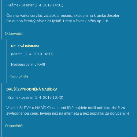
(
Krámek Jeseter
,
2. 4. 2019
14:01
)
Čerstvá várka červíků, žížalek a rousnic, skladem na krámku Jeseter
Od dubna čerstvý závoz 2x týdně. Úterý a čtvrtek, vždy op 11h.
Odpovědět
Re: Živá nástraha
(
Martin
,
2. 4. 2019
16:33
)
Nejlepší červi v KV!!!
Odpovědět
DALŠÍ ZVÝHODNĚNÁ NABÍDKA
(
Krámek Jeseter
,
1. 4. 2019
16:43
)
V sekci SLEVY a NABÍDKY na horní liště najdete další nabídku zboží za
zvýhodněnou cenu, levněji než na internetu a bez poplatku za doručení ;-)
Odpovědět