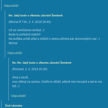
Odpovědět
Re: Jaký bude o víkendu závodní Šemberk
(
Michal R.T.M.
,
2. 4. 2019
18:45
)
Už se nemůžeme dočkat :-)
Bude to pořádný match!!
Na buřtíka určitě přijď a můžeš s sebou přinést pár domorodých rad :-)
Michal
Odpovědět
Re: Re: Jaký bude o víkendu závodní Šemberk
(
Richard
,
2. 4. 2019
20:20
)
Ahoj Luboši,
moc děkuji za zprávu. Dobře to děláš, pěkně nás hecuješ a tak to má
být ;-)
Odpovědět
Živá nástraha