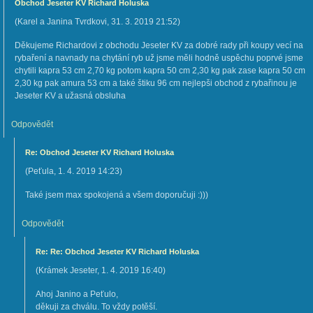
Obchod Jeseter KV Richard Holuska
(
Karel a Janina Tvrdkovi
,
31. 3. 2019
21:52
)
Děkujeme Richardovi z obchodu Jeseter KV za dobré rady při koupy vecí na
rybaření a navnady na chytání ryb už jsme měli hodně uspěchu poprvé jsme
chytili kapra 53 cm 2,70 kg potom kapra 50 cm 2,30 kg pak zase kapra 50 cm
2,30 kg pak amura 53 cm a také štiku 96 cm nejlepši obchod z rybařinou je
Jeseter KV a užasná obsluha
Odpovědět
Re: Obchod Jeseter KV Richard Holuska
(
Peťula
,
1. 4. 2019
14:23
)
Také jsem max spokojená a všem doporučuji :)))
Odpovědět
Re: Re: Obchod Jeseter KV Richard Holuska
(
Krámek Jeseter
,
1. 4. 2019
16:40
)
Ahoj Janino a Peťulo,
děkuji za chválu. To vždy potěší.