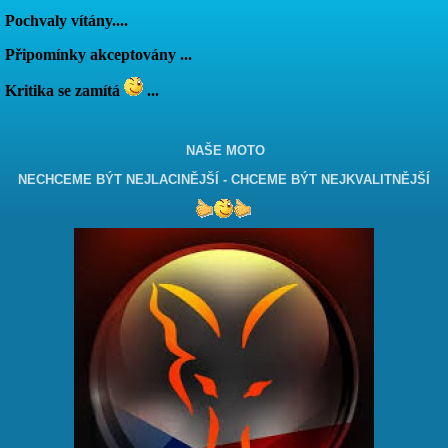
Pochvaly vítány....
Připomínky akceptovány ...
Kritika se zamítá
...
NAŠE MOTO
NECHCEME BÝT NEJLACINĚJŠÍ - CHCEME BÝT NEJKVALITNĚJŠÍ