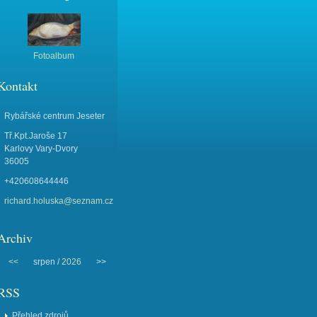
Fotoalbum
Kontakt
Rybářské centrum Jeseter
Tř.Kpt.Jaroše 17
Karlovy Vary-Dvory
36005
+420608644446
richard.holuska@seznam.cz
Archiv
<<
srpen /
2026
>>
RSS
Přehled zdrojů