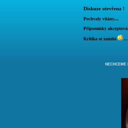
Diskuze otevřena !
Pochvaly vítány....
Připomínky akcepto
Kritika se zamítá
...
NECHCEME B