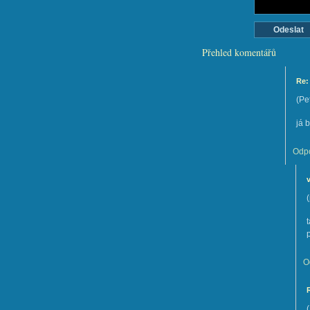
Přehled komentářů
Re:
(
Pe
já 
Odp
(
O
(