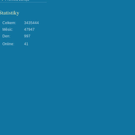
Statistiky
Celkem:
3435444
Měsíc:
47947
Den:
997
Online:
41