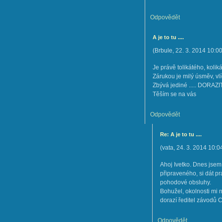
Odpovědět
A je to tu ....
(
Brbule
,
22. 3. 2014
10:0
Je právě tolikátého, koli
Zárukou je milý úsměv, v
Zbývá jediné ..... DORAZIT
Těším se na vás
Odpovědět
Re: A je to tu ....
(
vata
,
24. 3. 2014
10:0
Ahoj Ivetko. Dnes jsem
připraveného, si dát p
pohodové obsluhy.
Bohužel, okolnosti mi 
dorazí ředitel závodů 
Odpovědět