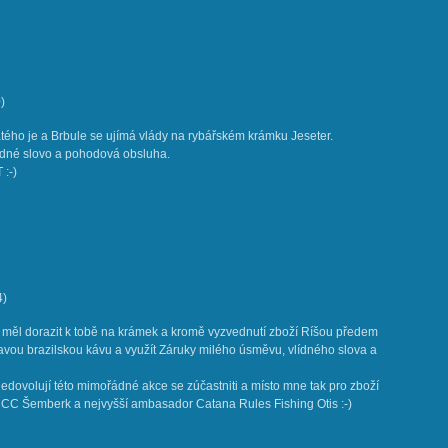
0
)
kátého je a Brbule se ujímá vlády na rybářském krámku Jeseter.
lídné slovo a pohodová obsluha.
 :-)
4
)
 měl dorazit k tobě na krámek a kromě vyzvednutí zboží Ríšou předem
ravou brazilskou kávu a využít Záruky milého úsměvu, vlídného slova a
nedovolují této mimořádné akce se zúčastniti a místo mne tak pro zboží
CCC Šemberk a nejvyšší ambasador Catana Rules Fishing Otis :-)