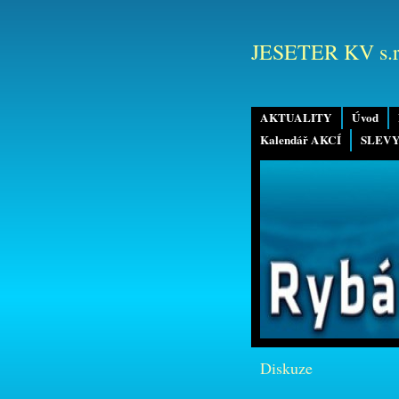
JESETER KV s.r
AKTUALITY
Úvod
Kalendář AKCÍ
SLEVY
Diskuze