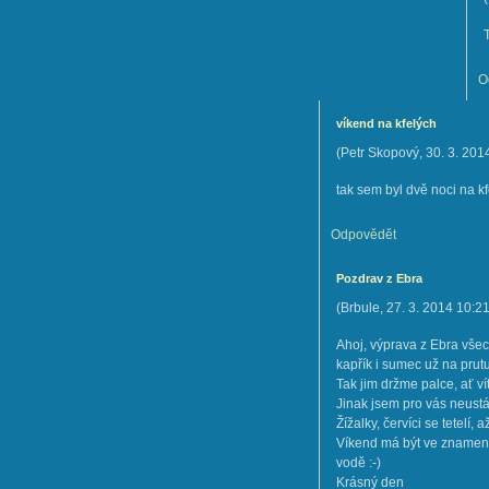
O
víkend na kfelých
(
Petr Skopový
,
30. 3. 201
tak sem byl dvě noci na k
Odpovědět
Pozdrav z Ebra
(
Brbule
,
27. 3. 2014
10:2
Ahoj, výprava z Ebra všech
kapřík i sumec už na prutu 
Tak jim držme palce, ať ví
Jinak jsem pro vás neust
Žížalky, červíci se tetelí, a
Víkend má být ve znamení 
vodě :-)
Krásný den