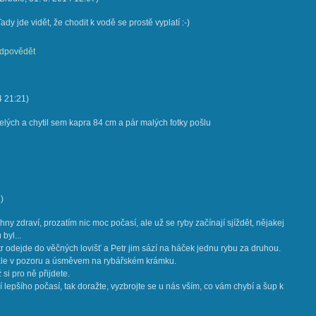
Tady jde vidět, že chodit k vodě se prostě vyplatí :-)
dpovědět
4
21:21
)
felých a chytil sem kapra 84 cm a pár malých fotky pošlu
1
)
ny zdraví, prozatím nic moc počasí, ale už se ryby začínají sjíždět, nějakej
byl...
tr odejde do věčných lovišť a Petr jim sází na háček jednu rybu za druhou.
ále v pozoru a úsměvem na rybářském krámku.
ž si pro ně přijdete.
lepšího počasí, tak doražte, vyzbrojte se u nás vším, co vám chybí a šup k