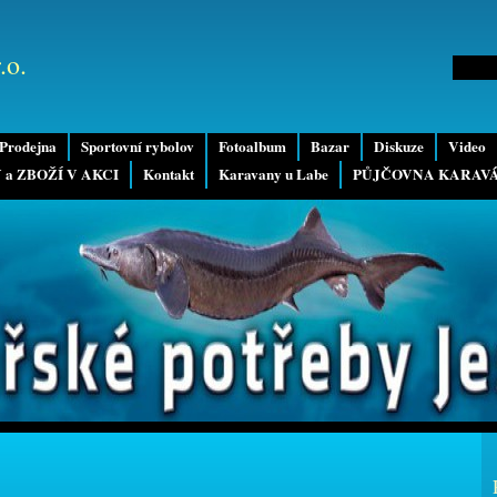
.o.
Prodejna
Sportovní rybolov
Fotoalbum
Bazar
Diskuze
Video
 a ZBOŽÍ V AKCI
Kontakt
Karavany u Labe
PŮJČOVNA KARAV