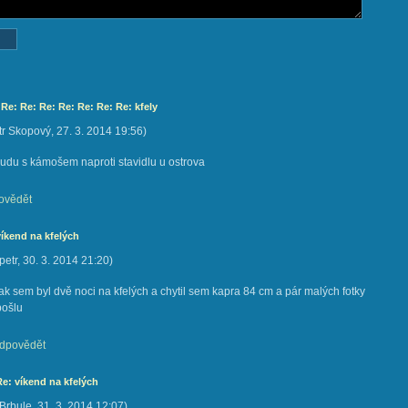
 Re: Re: Re: Re: Re: Re: Re: kfely
tr Skopový
,
27. 3. 2014
19:56
)
budu s kámošem naproti stavidlu u ostrova
ovědět
víkend na kfelých
petr
,
30. 3. 2014
21:20
)
tak sem byl dvě noci na kfelých a chytil sem kapra 84 cm a pár malých fotky
pošlu
dpovědět
Re: víkend na kfelých
Brbule
,
31. 3. 2014
12:07
)