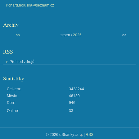
richard.holuska@seznam.cz
Archiv
<<
srpen /
2026
>>
RSS
Přehled zdrojů
Statistiky
Celkem:
3438244
Měsíc:
46130
Den:
946
Online:
33
© 2026 eStránky.cz
|
RSS