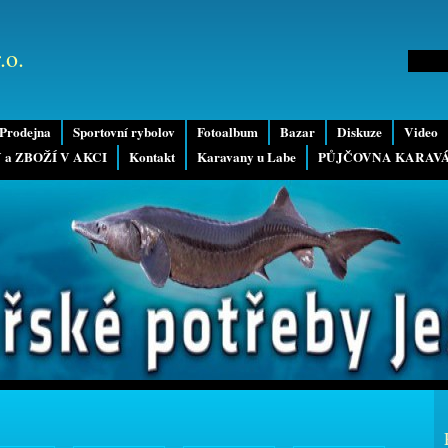
.o.
Prodejna
Sportovní rybolov
Fotoalbum
Bazar
Diskuze
Video
 a ZBOŽÍ V AKCI
Kontakt
Karavany u Labe
PŮJČOVNA KARAV