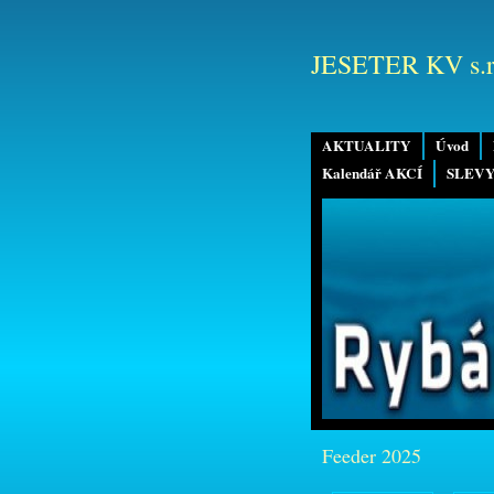
JESETER KV s.r
AKTUALITY
Úvod
Kalendář AKCÍ
SLEVY
Feeder 2025