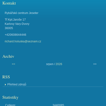
Kontakt
Rybářské centrum Jeseter
Tř.Kpt.Jaroše 17
Karlovy Vary-Dvory
36005
+420608644446
richard.holuska@seznam.cz
Archiv
<<
srpen /
2026
>>
RSS
Přehled zdrojů
Statistiky
Celkem:
3440085