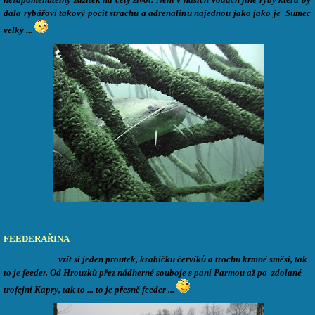
dala rybářovi takový pocit strachu a adrenalinu najednou jako jako je Sumec
velký ...
FEEDERAŘINA
vzít si jeden proutek, krabičku červíků a trochu krmné směsi, tak
to je feeder. Od Hrouzků přez nádherné souboje s paní Parmou až po zdolané
trofejní Kapry, tak to ... to je přesně feeder ...