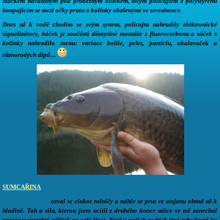
Háčkem navázaným pod průběžným olůvkem, bílým policajtem z polystyrenu
houpajícím se mezi očky prutu a kolínky obalenými ve strouhance.
Dnes už k vodě chodím se svým synem, policajta nahradily elektronické
signalizátory, háček je součástí důmyslné montáže z fluorocarbonu a sáček s
kolínky nahradilo menu: variace boilie, pelet, particlu, obalovaček a
různorodých dipů ...
SUMCAŘINA
ozval se cinkot rolničy a náhle se prut ve stojanu ohnul až k
hladině. Tah a síla, kterou jsem ucítil z druhého konce udice ve mě zanechal
nezapomenutelný zážitek na celý život. Není v našich vodách jiné ryby která by