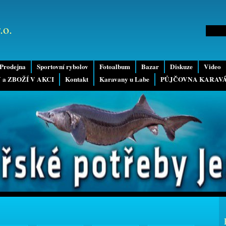
.o.
Prodejna
Sportovní rybolov
Fotoalbum
Bazar
Diskuze
Video
 a ZBOŽÍ V AKCI
Kontakt
Karavany u Labe
PŮJČOVNA KARAV