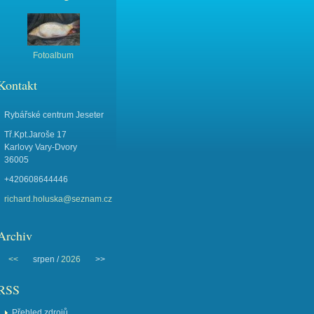
Fotoalbum
Kontakt
Rybářské centrum Jeseter
Tř.Kpt.Jaroše 17
Karlovy Vary-Dvory
36005
+420608644446
richard.holuska@seznam.cz
Archiv
<<
srpen /
2026
>>
RSS
Přehled zdrojů