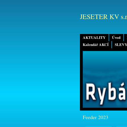
JESETER KV s.r
AKTUALITY
Úvod
Kalendář AKCÍ
SLEVY
Feeder 2023