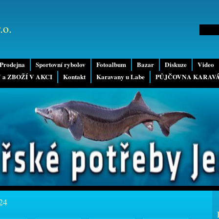
.o.
Prodejna
Sportovní rybolov
Fotoalbum
Bazar
Diskuze
Video
 a ZBOŽÍ V AKCI
Kontakt
Karavany u Labe
PŮJČOVNA KARAV
24