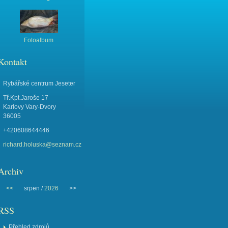
Fotoalbum
Kontakt
Rybářské centrum Jeseter
Tř.Kpt.Jaroše 17
Karlovy Vary-Dvory
36005
+420608644446
richard.holuska@seznam.cz
Archiv
<<
srpen /
2026
>>
RSS
Přehled zdrojů