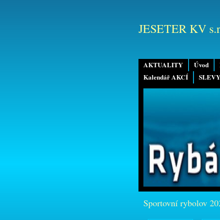
JESETER KV s.r
AKTUALITY
Úvod
Kalendář AKCÍ
SLEVY
Sportovní rybolov 20