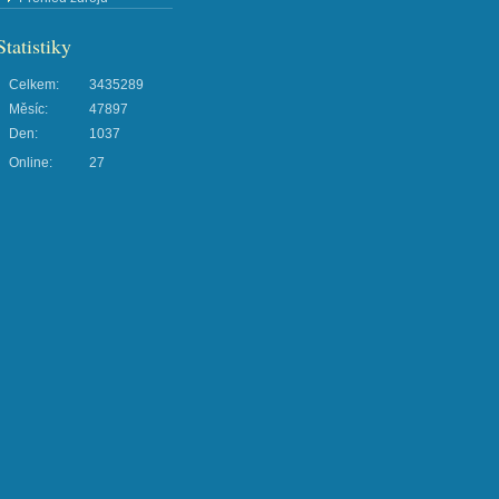
Statistiky
Celkem:
3435289
Měsíc:
47897
Den:
1037
Online:
27