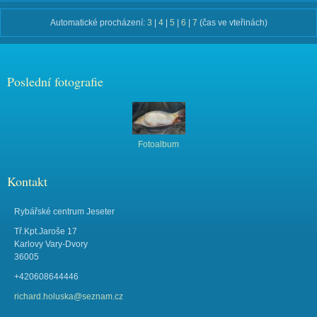
Automatické procházení:
3
|
4
|
5
|
6
|
7
(čas ve vteřinách)
Poslední fotografie
Fotoalbum
Kontakt
Rybářské centrum Jeseter
Tř.Kpt.Jaroše 17
Karlovy Vary-Dvory
36005
+420608644446
richard.holuska@seznam.cz