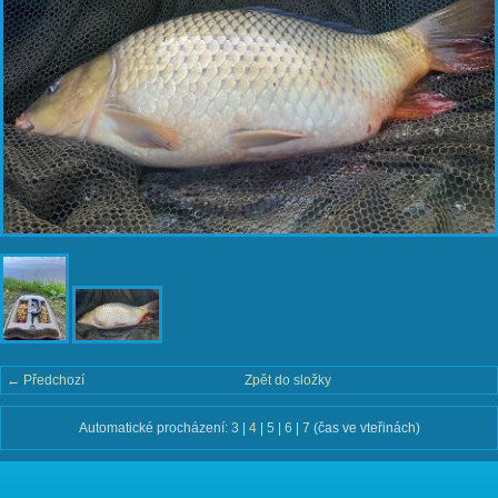
← Předchozí
Zpět do složky
Automatické procházení:
3
|
4
|
5
|
6
|
7
(čas ve vteřinách)