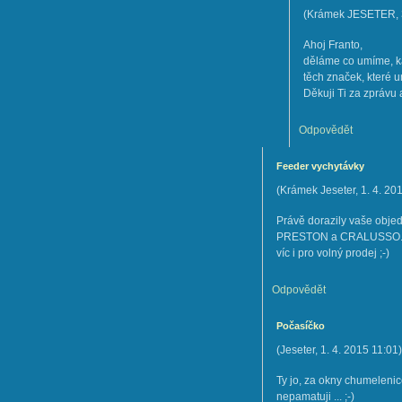
(
Krámek JESETER
,
Ahoj Franto,
děláme co umíme, k
těch značek, které 
Děkuji Ti za zprávu 
Odpovědět
Feeder vychytávky
(
Krámek Jeseter
,
1. 4. 20
Právě dorazily vaše obje
PRESTON a CRALUSSO. Může
víc i pro volný prodej ;-)
Odpovědět
Počasíčko
(
Jeseter
,
1. 4. 2015
11:01
)
Ty jo, za okny chumelenic
nepamatuji ... ;-)