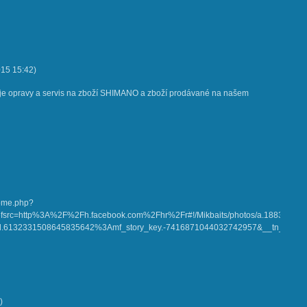
015
15:42
)
e opravy a servis na zboží SHIMANO a zboží prodávané na našem
home.php?
refsrc=http%3A%2F%2Fh.facebook.com%2Fhr%2Fr#!/Mikbaits/photos/a.188362
qid.6132331508645835642%3Amf_story_key.-7416871044032742957&__tn__=%2
)