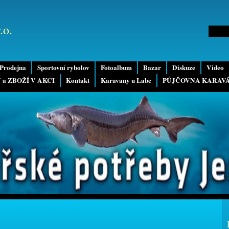
.o.
Prodejna
Sportovní rybolov
Fotoalbum
Bazar
Diskuze
Video
 a ZBOŽÍ V AKCI
Kontakt
Karavany u Labe
PŮJČOVNA KARAV