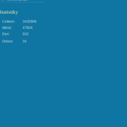
Statistiky
Celkem:
3435906
Měsíc:
47804
Den:
932
Online:
34