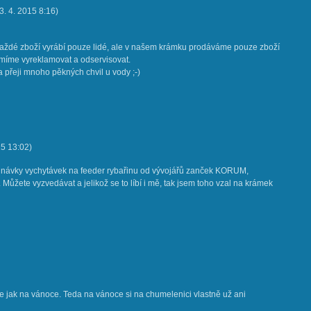
3. 4. 2015
8:16
)
aždé zboží vyrábí pouze lidé, ale v našem krámku prodáváme pouze zboží
umíme vyreklamovat a odservisovat.
a přeji mnoho pěkných chvil u vody ;-)
15
13:02
)
dnávky vychytávek na feeder rybařinu od vývojářů zanček KORUM,
te vyzvedávat a jelikož se to líbí i mě, tak jsem toho vzal na krámek
e jak na vánoce. Teda na vánoce si na chumelenici vlastně už ani