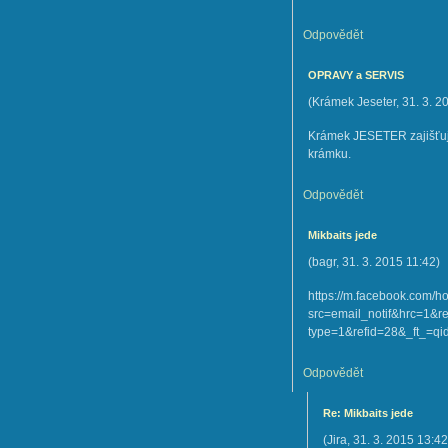
Odpovědět
OPRAVY a SERVIS
(
Krámek Jeseter
,
31. 3. 2
Krámek JESETER zajišťuj
krámku.
Odpovědět
Mikbaits jede
(
bagr
,
31. 3. 2015
11:42
)
https://m.facebook.com/
src=email_notif&hrc=1&
type=1&refid=28&_ft_=
Odpovědět
Re: Mikbaits jede
(
Jira
,
31. 3. 2015
13:42