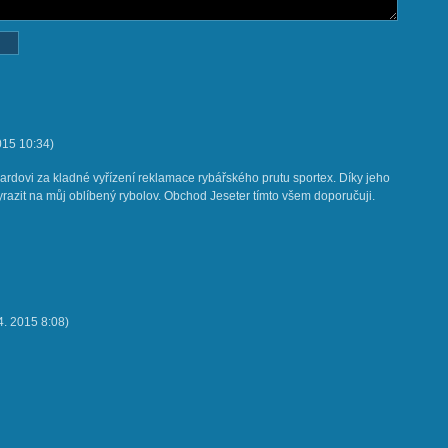
015
10:34
)
rdovi za kladné vyřízení reklamace rybářského prutu sportex. Díky jeho
yrazit na můj oblíbený rybolov. Obchod Jeseter tímto všem doporučuji.
 4. 2015
8:08
)