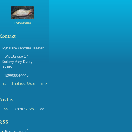
Fotoalbum
Kontakt
Rybářské centrum Jeseter
Tř.Kpt.Jaroše 17
Karlovy Vary-Dvory
36005
+420608644446
richard.holuska@seznam.cz
Archiv
<<
srpen /
2026
>>
RSS
Přehled zdrojů