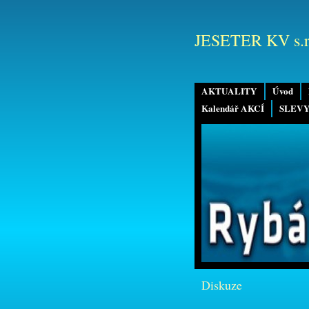
JESETER KV s.r
AKTUALITY
Úvod
Kalendář AKCÍ
SLEVY
Diskuze