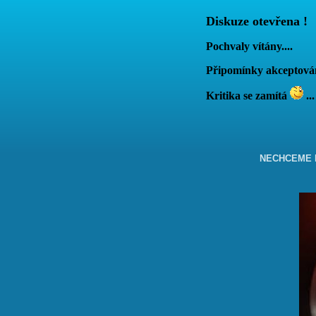
Diskuze otevřena !
Pochvaly vítány....
Připomínky akcepto
Kritika se zamítá
...
NECHCEME B