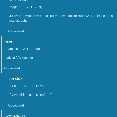
Re: Pozvánka
(
bagr
,
21. 9. 2011
7:19
)
Jel bych taky,ale nevim jestli do ty doby dolecim zada,uz to lecim 10 dni a
bez uspechu.
Odpovědět
zámr
(
bagr
,
18. 9. 2011
19:30
)
tady to ňák zamrzlo
Odpovědět
Re: zámr
(
Oťas
,
19. 9. 2011
12:46
)
Ryby nejdou, není co psát...:-))
Odpovědět
Gratulace... :-)