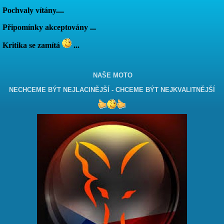
Pochvaly vítány....
Připomínky akceptovány ...
Kritika se zamítá
...
NAŠE MOTO
NECHCEME BÝT NEJLACINĚJŠÍ - CHCEME BÝT NEJKVALITNĚJŠÍ