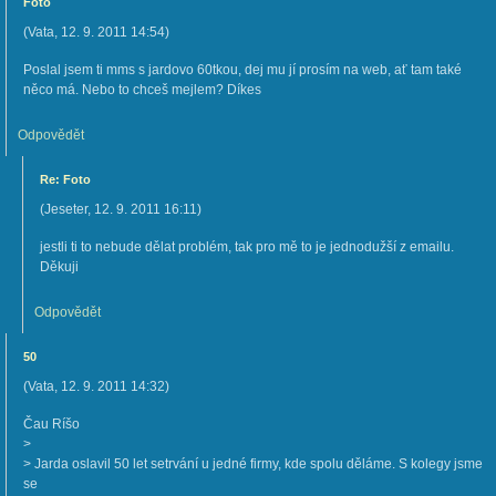
Foto
(
Vata
,
12. 9. 2011
14:54
)
Poslal jsem ti mms s jardovo 60tkou, dej mu jí prosím na web, ať tam také
něco má. Nebo to chceš mejlem? Díkes
Odpovědět
Re: Foto
(
Jeseter
,
12. 9. 2011
16:11
)
jestli ti to nebude dělat problém, tak pro mě to je jednodužší z emailu.
Děkuji
Odpovědět
50
(
Vata
,
12. 9. 2011
14:32
)
Čau Ríšo
>
> Jarda oslavil 50 let setrvání u jedné firmy, kde spolu děláme. S kolegy jsme
se