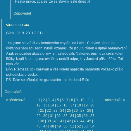
Hezká práce, zdá se, že se stavím ještě dnes :-)
Odpovědět
Víkend na Labi
(
Vata
,
12. 9. 2011
8:31
)
..tak jsme se vrátili z víkendového chytání na Labi - Cirkvice. Hned na
úvítanou nám sousední rybáři oznámili, že jsou tu týden a úplně namalovaní.
A jak se později ukázalo, my je následovali. Nakonec přišli dva cejni kolem
50tky, kapří šupinu jsme uviděli v neděli odpo, kdy Jardovi přišla 60ka. Toť
bylo vše.
Díky Ríšovi za tip - karavan a vše kolem naprostá páráda!!!! Počásko přálo,
pohodička, pivečko..
PS: Také se připojuji ke gratulacím - all the best Ríšo
Odpovědět
« předchozí
1
|
2
|
3
|
4
|
5
|
6
|
7
|
8
|
9
|
10
|
11
|
následující »
12
|
13
|
14
|
15
|
16
|
17
|
18
|
19
|
20
|
21
|
22
|
23
|
24
|
25
|
26
|
27
|
28
|
29
|
30
|
31
|
32
|
33
|
34
|
35
|
36
|
37
|
38
|
39
|
40
|
41
|
42
|
43
|
44
|
45
|
46
|
47
|
48
|
49
|
50
|
51
|
52
|
53
|
54