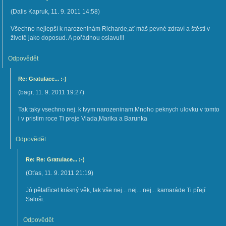
(
Dalis Kapruk
,
11. 9. 2011
14:58
)
Všechno nejlepší k narozeninám Richarde,ať máš pevné zdraví a štěstí v
životě jako doposud. A pořádnou oslavu!!!
Odpovědět
Re: Gratulace... :-)
(
bagr
,
11. 9. 2011
19:27
)
Tak taky vsechno nej. k tvym narozeninam.Mnoho peknych ulovku v tomto
i v pristim roce Ti preje Vlada,Marika a Barunka
Odpovědět
Re: Re: Gratulace... :-)
(
Oťas
,
11. 9. 2011
21:19
)
Jó pětatřicet krásný věk, tak vše nej... nej... nej... kamaráde Ti přejí
Saloši.
Odpovědět