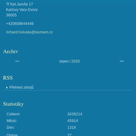
Tř.Kpt.Jaroše 17
Karlovy Vary-Dvory
36005
+420608644446
richard.holuska@seznam.cz
Archiv
<<
srpen /
2026
>>
RSS
Přehled zdrojů
Statistiky
Celkem:
3439214
Měsíc:
45914
Den:
1319
Online:
27