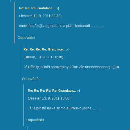
Re: Re: Re: Gratulace... :-)
(
Jeseter
,
11. 9. 2011
22:32
)
mockrát děkuji za gratulace a přání kamarádi ...............
Odpovědět
Re: Re: Re: Re: Gratulace... :-)
(
Brbule
,
13. 9. 2011
8:38
)
Jé Ríšo ty jsi měl narozeniny ? Tak vše neeeeeeeeeeej :-)))))
Odpovědět
Re: Re: Re: Re: Re: Gratulace... :-)
(
Jeseter
,
13. 9. 2011
15:58
)
Já tě prostě láska, ty moje Brbulko jedna ..........
Odpovědět