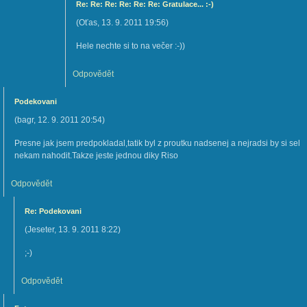
Re: Re: Re: Re: Re: Re: Gratulace... :-)
(
Oťas
,
13. 9. 2011
19:56
)
Hele nechte si to na večer :-))
Odpovědět
Podekovani
(
bagr
,
12. 9. 2011
20:54
)
Presne jak jsem predpokladal,tatik byl z proutku nadsenej a nejradsi by si sel
nekam nahodit.Takze jeste jednou diky Riso
Odpovědět
Re: Podekovani
(
Jeseter
,
13. 9. 2011
8:22
)
;-)
Odpovědět