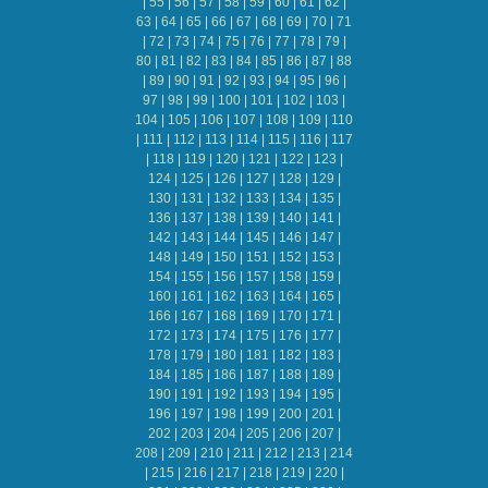
|
55
|
56
|
57
|
58
|
59
|
60
|
61
|
62
|
63
|
64
|
65
|
66
|
67
|
68
|
69
|
70
|
71
|
72
|
73
|
74
|
75
|
76
|
77
|
78
|
79
|
80
|
81
|
82
|
83
|
84
|
85
|
86
|
87
|
88
|
89
|
90
|
91
|
92
|
93
|
94
|
95
|
96
|
97
|
98
|
99
|
100
|
101
|
102
|
103
|
104
|
105
|
106
|
107
|
108
|
109
|
110
|
111
|
112
|
113
|
114
|
115
|
116
|
117
|
118
|
119
|
120
|
121
|
122
|
123
|
124
|
125
|
126
|
127
|
128
|
129
|
130
|
131
|
132
|
133
|
134
|
135
|
136
|
137
|
138
|
139
|
140
|
141
|
142
|
143
|
144
|
145
|
146
|
147
|
148
|
149
|
150
|
151
|
152
|
153
|
154
|
155
|
156
|
157
|
158
|
159
|
160
|
161
|
162
|
163
|
164
|
165
|
166
|
167
|
168
|
169
|
170
|
171
|
172
|
173
|
174
|
175
|
176
|
177
|
178
|
179
|
180
|
181
|
182
|
183
|
184
|
185
|
186
|
187
|
188
|
189
|
190
|
191
|
192
|
193
|
194
|
195
|
196
|
197
|
198
|
199
|
200
|
201
|
202
|
203
|
204
|
205
|
206
|
207
|
208
|
209
|
210
|
211
|
212
|
213
|
214
|
215
|
216
|
217
|
218
|
219
|
220
|