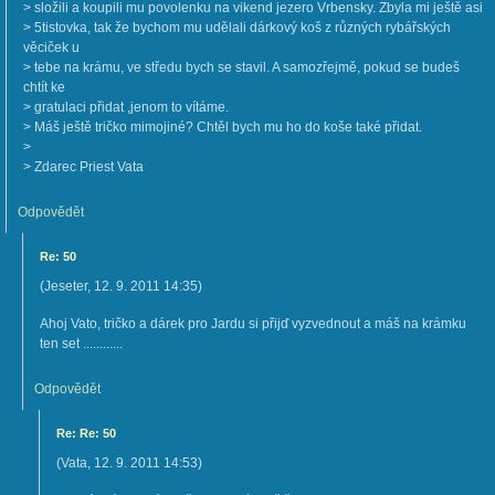
> složili a koupili mu povolenku na vikend jezero Vrbensky. Zbyla mi ještě asi
> 5tistovka, tak že bychom mu udělali dárkový koš z různých rybářských
věciček u
> tebe na krámu, ve středu bych se stavil. A samozřejmě, pokud se budeš
chtít ke
> gratulaci přidat ,jenom to vítáme.
> Máš ještě tričko mimojiné? Chtěl bych mu ho do koše také přidat.
>
> Zdarec Priest Vata
Odpovědět
Re: 50
(
Jeseter
,
12. 9. 2011
14:35
)
Ahoj Vato, tričko a dárek pro Jardu si přijď vyzvednout a máš na krámku
ten set ............
Odpovědět
Re: Re: 50
(
Vata
,
12. 9. 2011
14:53
)