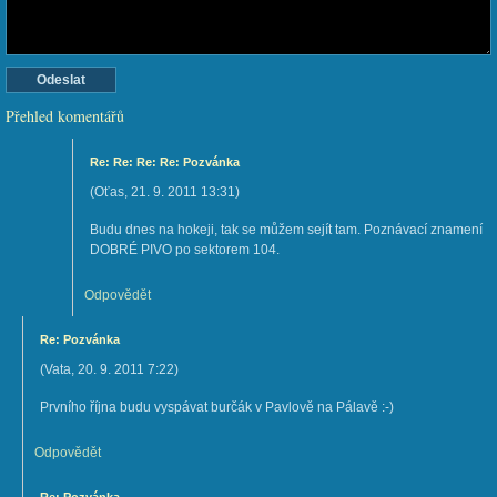
Přehled komentářů
Re: Re: Re: Re: Pozvánka
(
Oťas
,
21. 9. 2011
13:31
)
Budu dnes na hokeji, tak se můžem sejít tam. Poznávací znamení
DOBRÉ PIVO po sektorem 104.
Odpovědět
Re: Pozvánka
(
Vata
,
20. 9. 2011
7:22
)
Prvního října budu vyspávat burčák v Pavlově na Pálavě :-)
Odpovědět