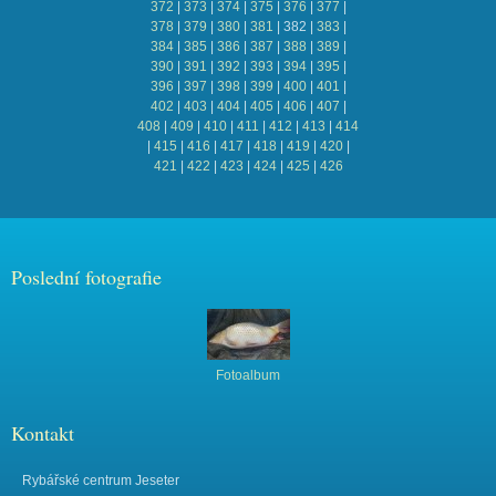
372
|
373
|
374
|
375
|
376
|
377
|
378
|
379
|
380
|
381
|
382
|
383
|
384
|
385
|
386
|
387
|
388
|
389
|
390
|
391
|
392
|
393
|
394
|
395
|
396
|
397
|
398
|
399
|
400
|
401
|
402
|
403
|
404
|
405
|
406
|
407
|
408
|
409
|
410
|
411
|
412
|
413
|
414
|
415
|
416
|
417
|
418
|
419
|
420
|
421
|
422
|
423
|
424
|
425
|
426
Poslední fotografie
Fotoalbum
Kontakt
Rybářské centrum Jeseter