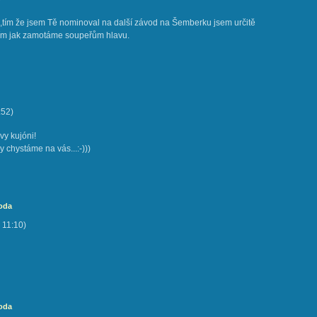
,tím že jsem Tě nominoval na další závod na Šemberku jsem určitě
ším jak zamotáme soupeřům hlavu.
:52
)
vy kujóni!
y chystáme na vás...:-)))
voda
11:10
)
voda