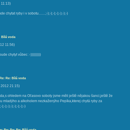
11:13
)
chytat ryby i v sobotu........;-);-);-);-);-);-);-)
 Bílá voda
012
11:56
)
ude chytyt vůbec :-)))))))))
Re: Re: Bílá voda
. 2012
21:15
)
rada,s ohledem na Oťasovo soboty jsme měli ještě nějakou šanci,ještě že
 mladýho a alkoholem nezkaženýho Pepíka,kterej chytá ryby za
;-);-);-);-);-);-);-);-)
e: Re: Re: Re: Bílá voda