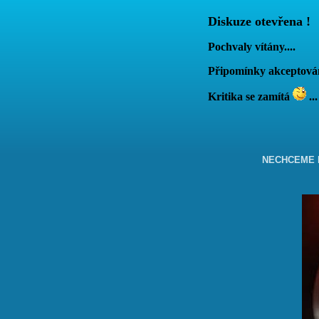
Diskuze otevřena !
Pochvaly vítány....
Připomínky akcepto
Kritika se zamítá
...
NECHCEME B