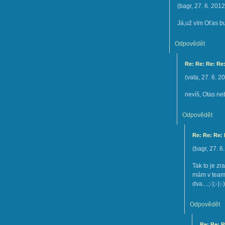
(
bagr
,
27. 6. 2012
Já,už vím Oťas bude 
Odpovědět
Re: Re: Re: Re:
(
vata
,
27. 6. 2
nevíš, Otas neb
Odpovědět
Re: Re: Re: 
(
bagr
,
27. 6
Tak to je z
mám v teamu
dva....;-);-);-)
Odpovědět
Re: Re: R