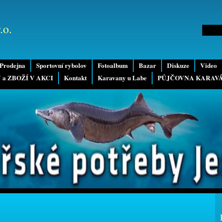
.o.
Prodejna
Sportovní rybolov
Fotoalbum
Bazar
Diskuze
Video
 a ZBOŽÍ V AKCI
Kontakt
Karavany u Labe
PŮJČOVNA KARAV