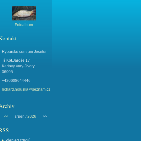
Fotoalbum
Kontakt
Rybářské centrum Jeseter
Tř.Kpt.Jaroše 17
Karlovy Vary-Dvory
36005
+420608644446
richard.holuska@seznam.cz
Archiv
<<
srpen /
2026
>>
RSS
Přehled zdrojů