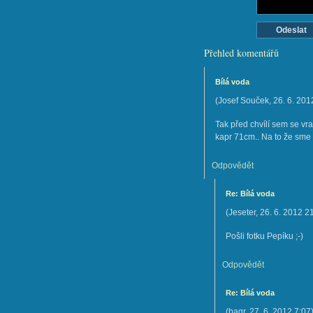
Přehled komentářů
Bílá voda
(
Josef Souček
,
26. 6. 201
Tak před chvílí sem se vra
kapr 71cm.. Na to že sme t
Odpovědět
Re: Bílá voda
(
Jeseter
,
26. 6. 2012
2
Pošli fotku Pepíku ;-)
Odpovědět
Re: Bílá voda
(
bagr
,
27. 6. 2012
7:07