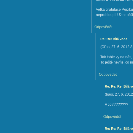
Velká gratulace Pepíku
neprohloupil.Už se tě
Odpovědět
Re: Re: Bílá voda
(
Oťas
,
27. 6. 2012
8
Tak tahle vy na nás, 
To ještě nevíte, co m
Odpovědět
Re: Re: Re: Bílá 
(
bagr
,
27. 6. 2012
A co????????
Odpovědět
Re: Re: Re: Bílá 