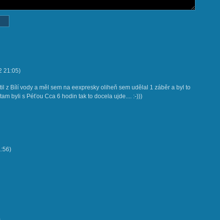
2
21:05
)
til z Bílí vody a měl sem na eexpresky oliheň sem udělal 1 záběr a byl to
am byli s Péťou Cca 6 hodin tak to docela ujde.... :-)))
1:56
)
)