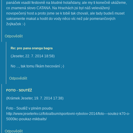
panáček vsadil festovně na bludné holaňdany, ale my ti konečně ukážeme,
co znamená slovo CATANA. Na Hrachách jsi byl náš velevážený
novopečený host a proto jsme se k tobě tak chovali, ale tady budeš muset
sakramente makat a hodit do vody něco víc než pár pomerančových
žvýkaček :-)
Odpovědět
Re: pro pana oranga bagra
(
Jeseter
,
22. 7. 2014
18:58
)
No ..., tak tomu říkám hecování ;-)
Odpovědět
FOTO - SOUTĚŽ
(
Krámek Jeseter
,
19. 7. 2014
17:38
)
Foto - Soutěž v plném poudu
http://www.jeseterkv.cz/fotoalbum/sportovni-rybolov-2014/foto---soutez-k70-o-
5000kc-poukaz-mikbaits/
Odpovědět