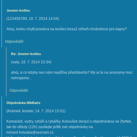
Jeseter-boilies
(
123456789
,
18. 7. 2014
14:54
)
Ahoj, mohu chytit jesetera na boilies boss2 oliheň-chobotnice pro kapry?
Odpovědět
Re: Jeseter-boilies
(
vata
,
18. 7. 2014
15:34
)
ahoj, a co kdyby ses nám nejdříve představil/a? My ai tu na anonymy moc
nehrajeme...
Odpovědět
Objednávka MikBaits
(
Krámek Jeseter
,
14. 7. 2014
15:01
)
Kamarádi, vydry, rybáři a rybářky, Koloušek dorazí s objednávkou ve čtvrtek,
tak do středy (12h) zasílejte ještě své objednávky na
richard.holuska@seznam.cz