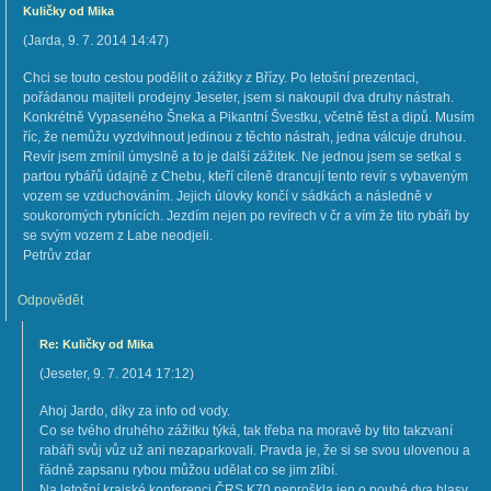
Kuličky od Mika
(
Jarda
,
9. 7. 2014
14:47
)
Chci se touto cestou podělit o zážitky z Břízy. Po letošní prezentaci,
pořádanou majiteli prodejny Jeseter, jsem si nakoupil dva druhy nástrah.
Konkrétně Vypaseného Šneka a Pikantní Švestku, včetně těst a dipů. Musím
říc, že nemůžu vyzdvihnout jedinou z těchto nástrah, jedna válcuje druhou.
Revír jsem zmínil úmyslně a to je další zážitek. Ne jednou jsem se setkal s
partou rybářů údajně z Chebu, kteří cíleně drancují tento revír s vybaveným
vozem se vzduchováním. Jejich úlovky končí v sádkách a následně v
soukoromých rybnících. Jezdím nejen po revírech v čr a vím že tito rybáři by
se svým vozem z Labe neodjeli.
Petrův zdar
Odpovědět
Re: Kuličky od Mika
(
Jeseter
,
9. 7. 2014
17:12
)
Ahoj Jardo, díky za info od vody.
Co se tvého druhého zážitku týká, tak třeba na moravě by tito takzvaní
rabáři svůj vůz už ani nezaparkovali. Pravda je, že si se svou ulovenou a
řádně zapsanu rybou můžou udělat co se jim zlíbí.
Na letošní krajské konferenci ČRS K70 neproškla jen o pouhé dva hlasy.