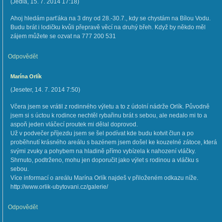
(
Jedla
,
15. 7. 2014
17:18
)
Ahoj hledám parťáka na 3 dny od 28.-30.7., kdy se chystám na Bílou Vodu.
Budu brát i lodičku kvůli přepravě věcí na druhý břeh. Když by někdo měl
zájem můžete se ozvat na 777 200 531
Odpovědět
Marína Orlík
(
Jeseter
,
14. 7. 2014
7:50
)
Včera jsem se vrátil z rodinného výletu a to z údolní nádrže Orlík. Původně
jsem si s úctou k rodince nechtěl rybařinu brát s sebou, ale nedalo mi to a
aspoň jeden vláčecí proutek mi dělal doprovod.
Už v podvečer příjezdu jsem se šel podívat kde budu kotvit člun a po
proběhnutí krásného areálu s bazénem jsem došel ke kouzelné zátoce, která
svými zvuky a pohybem na hladině přímo vybízela k nahození vláčky.
Shrnuto, podtrženo, mohu jen doporučit jako výlet s rodinou a vláčku s
sebou.
Více informací o areálu Marína Orlík najdeš v přiloženém odkazu níže.
http://www.orlik-ubytovani.cz/galerie/
Odpovědět