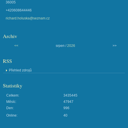
36005
+420608644446
richard.holuska@seznam.cz
Archiv
<<
srpen /
2026
>>
RSS
Přehled zdrojů
Statistiky
Celkem:
3435445
Měsíc:
47947
Den:
996
Online:
40