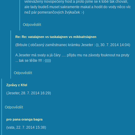
velevážený novopečený host a proto jsme se k tobě tak chovali,
ale tady budeš muset sakramente makat a hodit do vody něco víc
než pár pomerančových žvýkaček :-)
Odpovědět
Re: Re: vatalajnen vs taskalajnen vs mikbaitslajnen
(
Brbule ( občasný zaměstnanec krámku Jeseter :-))
,
30. 7. 2014
14:04
)
A Jeseter má svaly a já čáry ..... přijdu mu na závody fouknout na pruty
... tak se těšte !!!! :-)))))
Odpovědět
Zprávy z Kfel
(
Jeseter
,
28. 7. 2014
16:29
)
Odpovědět
pro pana oranga bagra
(
vata
,
22. 7. 2014
15:38
)