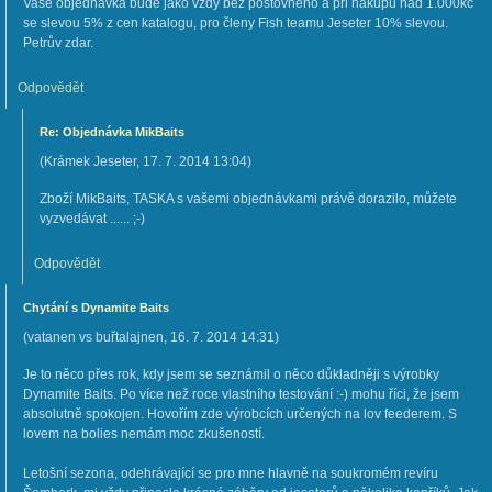
Vaše objednávka bude jako vždy bez poštovného a při nákupu nad 1.000kč
se slevou 5% z cen katalogu, pro členy Fish teamu Jeseter 10% slevou.
Petrův zdar.
Odpovědět
Re: Objednávka MikBaits
(
Krámek Jeseter
,
17. 7. 2014
13:04
)
Zboží MikBaits, TASKA s vašemi objednávkami právě dorazilo, můžete
vyzvedávat ...... ;-)
Odpovědět
Chytání s Dynamite Baits
(
vatanen vs buřtalajnen
,
16. 7. 2014
14:31
)
Je to něco přes rok, kdy jsem se seznámil o něco důkladněji s výrobky
Dynamite Baits. Po více než roce vlastního testování :-) mohu říci, že jsem
absolutně spokojen. Hovořím zde výrobcích určených na lov feederem. S
lovem na bolies nemám moc zkušeností.
Letošní sezona, odehrávající se pro mne hlavně na soukromém revíru