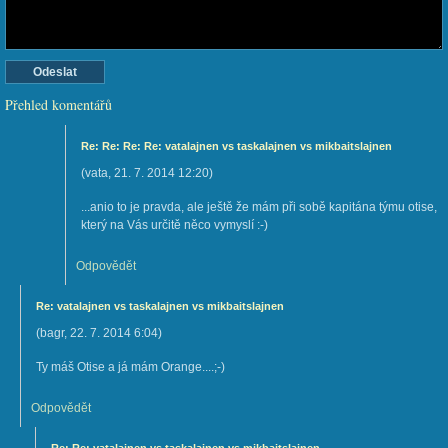
Přehled komentářů
Re: Re: Re: Re: vatalajnen vs taskalajnen vs mikbaitslajnen
(
vata
,
21. 7. 2014
12:20
)
...anio to je pravda, ale ještě že mám při sobě kapitána týmu otise,
který na Vás určitě něco vymyslí :-)
Odpovědět
Re: vatalajnen vs taskalajnen vs mikbaitslajnen
(
bagr
,
22. 7. 2014
6:04
)
Ty máš Otise a já mám Orange....;-)
Odpovědět