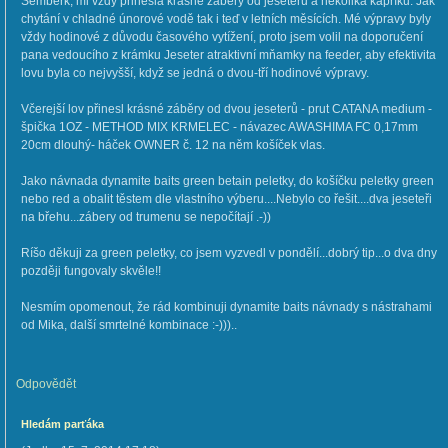
Šemberk, mi vždy přinesla krásné záběry od jeseterů a několika kapříků. Jak
chytání v chladné únorové vodě tak i teď v letních měsících. Mé výpravy byly
vždy hodinové z důvodu časového vytížení, proto jsem volil na doporučení
pana vedoucího z krámku Jeseter atraktivní mňamky na feeder, aby efektivita
lovu byla co nejvyšší, když se jedná o dvou-tří hodinové výpravy.
Včerejší lov přinesl krásné záběry od dvou jeseterů - prut CATANA medium -
špička 1OZ - METHOD MIX KRMELEC - návazec AWASHIMA FC 0,17mm
20cm dlouhý- háček OWNER č. 12 na něm košíček vlas.
Jako návnada dynamite baits green betain peletky, do košíčku peletky green
nebo red a obalit těstem dle vlastního výberu....Nebylo co řešit....dva jeseteři
na břehu...zábery od trumenu se nepočítají .-))
Ríšo děkuji za green peletky, co jsem vyzvedl v pondělí...dobrý tip...o dva dny
později fungovaly skvěle!!
Nesmím opomenout, že rád kombinuji dynamite baits návnady s nástrahami
od Mika, další smrtelné kombinace :-)))..
Odpovědět
Hledám parťáka