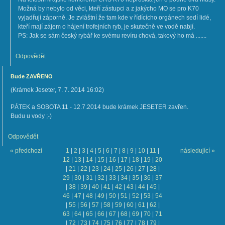
Možná by nebylo od věci, kteří zástupci a z jakýcho MO se pro K70
vyjadřují záporně. Je zvláštní že tam kde v řídícícho orgánech sedí lidé,
kteří mají zájem o hájení trofejních ryb, je skutečně ve vodě nabjí.
PS: Jak se sám český rybář ke svému revíru chová, takový ho má .......
Odpovědět
Bude ZAVŘENO
(
Krámek Jeseter
,
7. 7. 2014
16:02
)
PÁTEK a SOBOTA 11 - 12.7.2014 bude krámek JESETER zavřen.
Budu u vody ;-)
Odpovědět
« předchozí
1
|
2
|
3
|
4
|
5
|
6
|
7
|
8
|
9
|
10
|
11
|
následující »
12
|
13
|
14
|
15
|
16
|
17
|
18
|
19
|
20
|
21
|
22
|
23
|
24
|
25
|
26
|
27
|
28
|
29
|
30
|
31
|
32
|
33
|
34
|
35
|
36
|
37
|
38
|
39
|
40
|
41
|
42
|
43
|
44
|
45
|
46
|
47
|
48
|
49
|
50
|
51
|
52
|
53
|
54
|
55
|
56
|
57
|
58
|
59
|
60
|
61
|
62
|
63
|
64
|
65
|
66
|
67
|
68
|
69
|
70
|
71
|
72
|
73
|
74
|
75
|
76
|
77
|
78
|
79
|