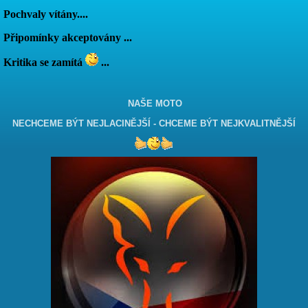
Pochvaly vítány....
Připomínky akceptovány ...
Kritika se zamítá
...
NAŠE MOTO
NECHCEME BÝT NEJLACINĚJŠÍ - CHCEME BÝT NEJKVALITNĚJŠÍ