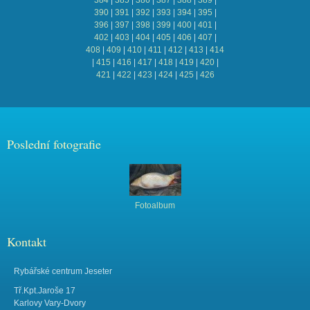
384
|
385
|
386
|
387
|
388
|
389
|
390
|
391
|
392
|
393
|
394
|
395
|
396
|
397
|
398
|
399
|
400
|
401
|
402
|
403
|
404
|
405
|
406
|
407
|
408
|
409
|
410
|
411
|
412
|
413
|
414
|
415
|
416
|
417
|
418
|
419
|
420
|
421
|
422
|
423
|
424
|
425
|
426
Poslední fotografie
Fotoalbum
Kontakt
Rybářské centrum Jeseter
Tř.Kpt.Jaroše 17
Karlovy Vary-Dvory