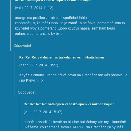
Re: Re: vatalajnen vs taskalajnen vs mikbaitslajnen
(
vata
,
22. 7. 2014
11:12
)
orange má prošlou zaruční a i spotřební lhůtu..
zapomněl jsi, že máš Dana...to je zbraň...a né ňákej pomeranč..kdo to
kdy viděl ryby a pomeranč....jooo kdybys napsal šém ham foráš
půlnoční pomeranč..to by bylo...
Odpovědět
Re: Re: Re: vatalajnen vs taskalajnen vs mikbaitslajnen
(
bagr
,
22. 7. 2014
13:27
)
Když Salcmany Orange převálcoval na Hrachách tak Vás převálcuje
i na Kfelých....;-)
Odpovědět
Re: Re: Re: Re: vatalajnen vs taskalajnen vs mikbaitslajnen
(
vata
,
22. 7. 2014
15:37
)
panáček vsadil festovně na bludné holaňdany, ale my ti konečně
ukážeme, co znamená slovo CATANA. Na Hrachách jsi byl náš