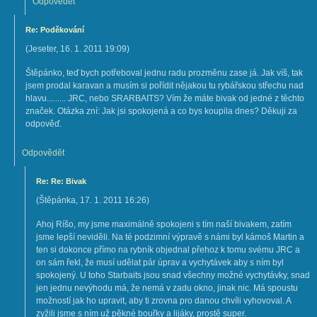
Odpovědět
Re: Poděkování
(
Jeseter
,
16. 1. 2011
19:09
)
Štěpánko, teď bych potřeboval jednu radu prozměnu zase já. Jak víš, tak
jsem prodal karavan a musím si pořídit nějakou tu rybářskou střechu nad
hlavu......... JRC, nebo SRARBAITS? Vím že máte bivak od jedné z těchto
značek. Otázka zní: Jak jsi spokojená a co bys koupila dnes? Děkuji za
odpověď.
Odpovědět
Re: Re: Bivak
(
Štěpánka
,
17. 1. 2011
16:26
)
Ahoj Ríšo, my jsme maximálně spokojeni s tím naší bivakem, zatím
jsme lepší neviděli. Na té podzimní výpravě s námi byl kámoš Martin a
ten si dokonce přímo na rybník objednal přehoz k tomu svému JRC a
on sám řekl, že musí udělat pár úprav a vychytávek aby s ním byl
spokojený. U toho Starbaits jsou snad všechny možné vychytávky, snad
jen jednu nevýhodu má, že nemá v zadu okno, jinak nic. Má spoustu
možností jak ho upravit, aby ti zrovna pro danou chvíli vyhovoval. A
zyžili jsme s ním už pěkné bouřky a lijáky, prostě super.