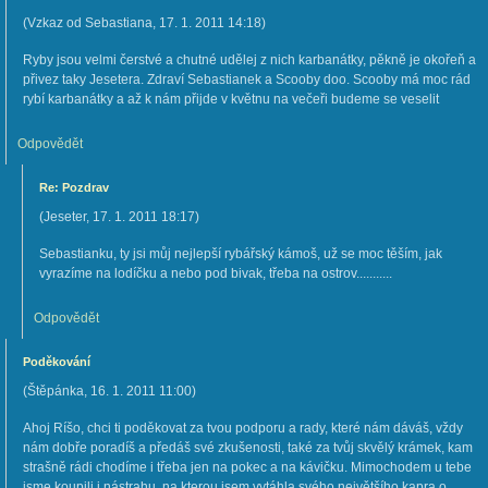
(
Vzkaz od Sebastiana
,
17. 1. 2011
14:18
)
Ryby jsou velmi čerstvé a chutné udělej z nich karbanátky, pěkně je okořeň a
přivez taky Jesetera. Zdraví Sebastianek a Scooby doo. Scooby má moc rád
rybí karbanátky a až k nám přijde v květnu na večeři budeme se veselit
Odpovědět
Re: Pozdrav
(
Jeseter
,
17. 1. 2011
18:17
)
Sebastianku, ty jsi můj nejlepší rybářský kámoš, už se moc těším, jak
vyrazíme na lodíčku a nebo pod bivak, třeba na ostrov...........
Odpovědět
Poděkování
(
Štěpánka
,
16. 1. 2011
11:00
)
Ahoj Ríšo, chci ti poděkovat za tvou podporu a rady, které nám dáváš, vždy
nám dobře poradíš a předáš své zkušenosti, také za tvůj skvělý krámek, kam
strašně rádi chodíme i třeba jen na pokec a na kávičku. Mimochodem u tebe
jsme koupili i nástrahu, na kterou jsem vytáhla svého největšího kapra o