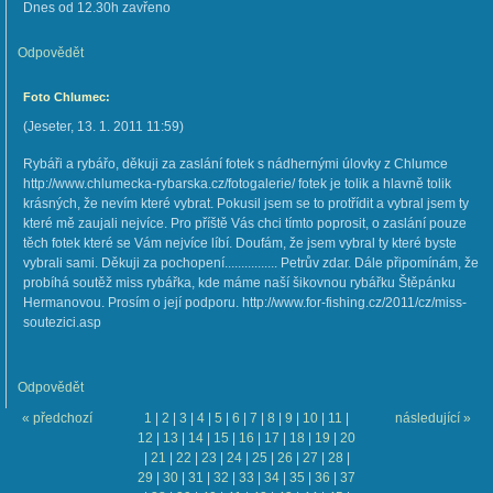
Dnes od 12.30h zavřeno
Odpovědět
Foto Chlumec:
(
Jeseter
,
13. 1. 2011
11:59
)
Rybáři a rybářo, děkuji za zaslání fotek s nádhernými úlovky z Chlumce
http://www.chlumecka-rybarska.cz/fotogalerie/ fotek je tolik a hlavně tolik
krásných, že nevím které vybrat. Pokusil jsem se to protřídit a vybral jsem ty
které mě zaujali nejvíce. Pro příště Vás chci tímto poprosit, o zaslání pouze
těch fotek které se Vám nejvíce líbí. Doufám, že jsem vybral ty které byste
vybrali sami. Děkuji za pochopení................ Petrův zdar. Dále připomínám, že
probíhá soutěž miss rybářka, kde máme naší šikovnou rybářku Štěpánku
Hermanovou. Prosím o její podporu. http://www.for-fishing.cz/2011/cz/miss-
soutezici.asp
Odpovědět
« předchozí
1
|
2
|
3
|
4
|
5
|
6
|
7
|
8
|
9
|
10
|
11
|
následující »
12
|
13
|
14
|
15
|
16
|
17
|
18
|
19
|
20
|
21
|
22
|
23
|
24
|
25
|
26
|
27
|
28
|
29
|
30
|
31
|
32
|
33
|
34
|
35
|
36
|
37