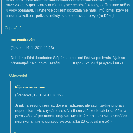
váze 23 kg. Super ! Zdravím všechny své rybářské kolegy, kteří mi také občas
u vody pomáhají. Hlavně vše co jsem dokázala mě naučil můj přítel, který se
mnou má velkou trpělivost, někdy jsou to opravdu nervy :o))) Děkuji
Odpovědět
Re: Poděkování
(
Jeseter
,
16. 1. 2011
11:23
)
Dobré nedělní dopoledne Štěpánko, moc mě těší tvá pochvala. A jak se
připravuješ na tu novou sezónu............ Kapr 23kg to už je vysoká laťka
Odpovědět
Příprava na sezonu
(
Štěpánka
,
17. 1. 2011
16:29
)
Jinak na sezonu jsem už docela nadržená, ale zatím žádné přípravy
nepodnikám. Ale chystáme se s Martinem vařit koule tak to se těším a
jsem zvědavá jak budou fungovat. Myslím, že jen tak si svůj osobáček
nepřekonám, je to opravdu vysoká laťka 23 kg, uvidíme :o)))