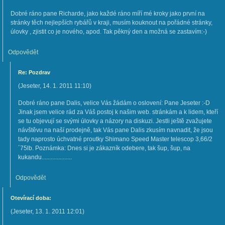
Dobré ráno pane Richarde, jako každé ráno míří mé kroky jako první na
stránky těch nejlepších rybářů v kraji, musím kouknout na pořádné stránky,
úlovky , zjistit co je nového, apod. Tak pěkný den a možná se zastavím:-)
Odpovědět
Re: Pozdrav
(
Jeseter
,
14. 1. 2011
11:10
)
Dobré ráno pane Dalis, velice Vás žádám o oslovení: Pane Jeseter :-D
Jinak jsem velice rád za Váš postoj k našim web. stránkám a k lidem, kteří
se tu objevují se svými úlovky a názory na diskuzi. Jestli ještě zvažujete
návštěvu na naší prodejně, tak Vás pane Dalis zkusím navnadit, že jsou
tady naprosto úchvatné proutky Shimano Speed Master telescop 3,66/2
´75lb. Poznámka: Dnes si je zákazník odebere, tak šup, šup, na
kukandu....................
Odpovědět
Otevírací doba:
(
Jeseter
,
13. 1. 2011
12:01
)