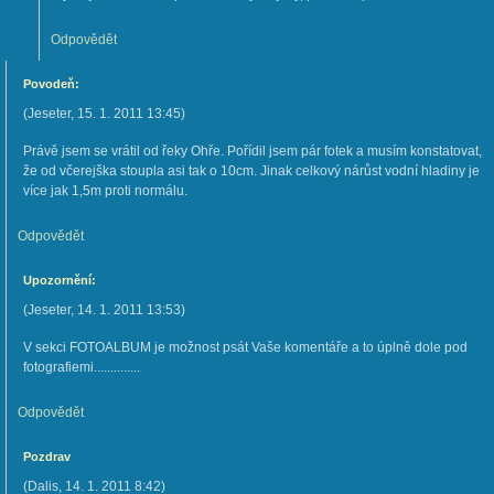
Odpovědět
Povodeň:
(
Jeseter
,
15. 1. 2011
13:45
)
Právě jsem se vrátil od řeky Ohře. Pořídil jsem pár fotek a musím konstatovat,
že od včerejška stoupla asi tak o 10cm. Jinak celkový nárůst vodní hladiny je
více jak 1,5m proti normálu.
Odpovědět
Upozornění:
(
Jeseter
,
14. 1. 2011
13:53
)
V sekci FOTOALBUM je možnost psát Vaše komentáře a to úplně dole pod
fotografiemi..............
Odpovědět
Pozdrav
(
Dalis
,
14. 1. 2011
8:42
)