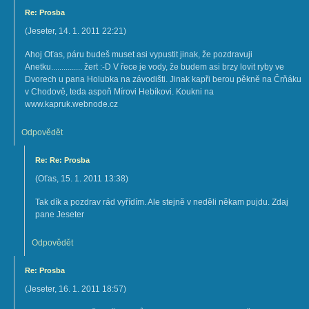
Re: Prosba
(
Jeseter
,
14. 1. 2011
22:21
)
Ahoj Oťas, páru budeš muset asi vypustit jinak, že pozdravuji
Anetku............... žert :-D V řece je vody, že budem asi brzy lovit ryby ve
Dvorech u pana Holubka na závodišti. Jinak kapři berou pěkně na Črňáku
v Chodově, teda aspoň Mírovi Hebíkovi. Koukni na
www.kapruk.webnode.cz
Odpovědět
Re: Re: Prosba
(
Oťas
,
15. 1. 2011
13:38
)
Tak dík a pozdrav rád vyřídím. Ale stejně v neděli někam pujdu. Zdaj
pane Jeseter
Odpovědět
Re: Prosba
(
Jeseter
,
16. 1. 2011
18:57
)