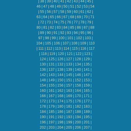
|
38
|
39
|
40
|
41
|
42
|
43
|
44
|
45
|
46
|
47
|
48
|
49
|
50
|
51
|
52
|
53
|
54
|
55
|
56
|
57
|
58
|
59
|
60
|
61
|
62
|
63
|
64
|
65
|
66
|
67
|
68
|
69
|
70
|
71
|
72
|
73
|
74
|
75
|
76
|
77
|
78
|
79
|
80
|
81
|
82
|
83
|
84
|
85
|
86
|
87
|
88
|
89
|
90
|
91
|
92
|
93
|
94
|
95
|
96
|
97
|
98
|
99
|
100
|
101
|
102
|
103
|
104
|
105
|
106
|
107
|
108
|
109
|
110
|
111
|
112
|
113
|
114
|
115
|
116
|
117
|
118
|
119
|
120
|
121
|
122
|
123
|
124
|
125
|
126
|
127
|
128
|
129
|
130
|
131
|
132
|
133
|
134
|
135
|
136
|
137
|
138
|
139
|
140
|
141
|
142
|
143
|
144
|
145
|
146
|
147
|
148
|
149
|
150
|
151
|
152
|
153
|
154
|
155
|
156
|
157
|
158
|
159
|
160
|
161
|
162
|
163
|
164
|
165
|
166
|
167
|
168
|
169
|
170
|
171
|
172
|
173
|
174
|
175
|
176
|
177
|
178
|
179
|
180
|
181
|
182
|
183
|
184
|
185
|
186
|
187
|
188
|
189
|
190
|
191
|
192
|
193
|
194
|
195
|
196
|
197
|
198
|
199
|
200
|
201
|
202
|
203
|
204
|
205
|
206
|
207
|