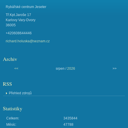
Rybářské centrum Jeseter
Tř.Kpt.Jaroše 17
Karlovy Vary-Dvory
36005
+420608644446
richard.holuska@seznam.cz
Archiv
<<
srpen /
2026
>>
RSS
Přehled zdrojů
Statistiky
Celkem:
3435844
Měsíc:
47788