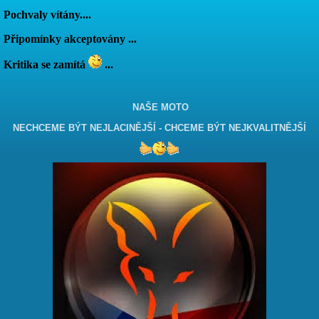
Pochvaly vítány....
Připomínky akceptovány ...
Kritika se zamítá
...
NAŠE MOTO
NECHCEME BÝT NEJLACINĚJŠÍ - CHCEME BÝT NEJKVALITNĚJŠÍ