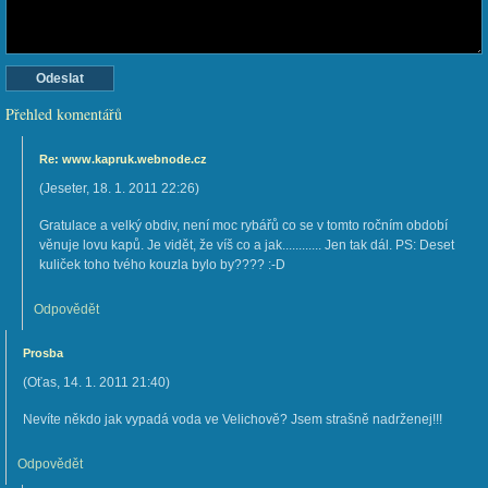
Přehled komentářů
Re: www.kapruk.webnode.cz
(
Jeseter
,
18. 1. 2011
22:26
)
Gratulace a velký obdiv, není moc rybářů co se v tomto ročním období
věnuje lovu kapů. Je vidět, že víš co a jak............ Jen tak dál. PS: Deset
kuliček toho tvého kouzla bylo by???? :-D
Odpovědět
Prosba
(
Oťas
,
14. 1. 2011
21:40
)
Nevíte někdo jak vypadá voda ve Velichově? Jsem strašně nadrženej!!!
Odpovědět