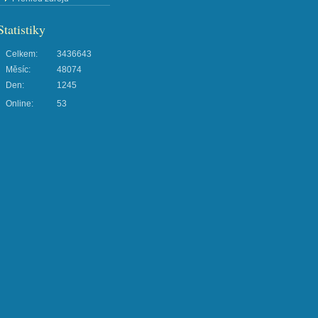
Statistiky
Celkem:
3436643
Měsíc:
48074
Den:
1245
Online:
53