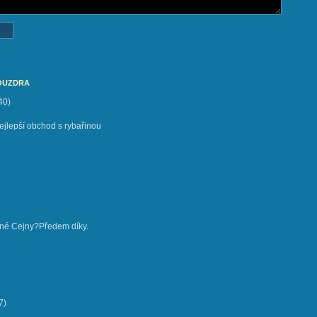
POUZDRA
40
)
ejlepší obchod s rybařinou
né Cejny?Předem díky.
7
)