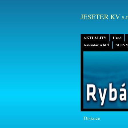
JESETER KV s.r
AKTUALITY
Úvod
Kalendář AKCÍ
SLEVY
Diskuze