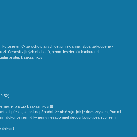
mku Jeseter KV za ochotu a rychlost při reklamaci zboží zakoupené v
u zkušeností z jiných obchodů, nemá Jeseter KV konkurenci.
uální přístup k zákazníkovi.
10:52
)
jimečný přístup k zákazníkovi !!!
víli a i přesto jsem si nepřipadal, že obtěžuju, jak je dnes zvykem, Pán mi
ěrem, dokonce jsem díky němu nezapomněl dědovi koupit peán co jsem
 děkuji !