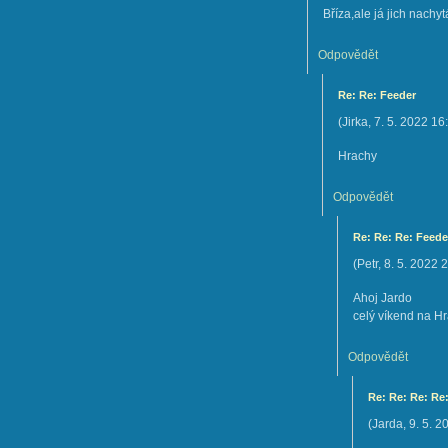
Bříza,ale já jich nach
Odpovědět
Re: Re: Feeder
(
Jirka
,
7. 5. 2022
16
Hrachy
Odpovědět
Re: Re: Re: Feede
(
Petr
,
8. 5. 2022
2
Ahoj Jardo
celý víkend na H
Odpovědět
Re: Re: Re: Re
(
Jarda
,
9. 5. 2