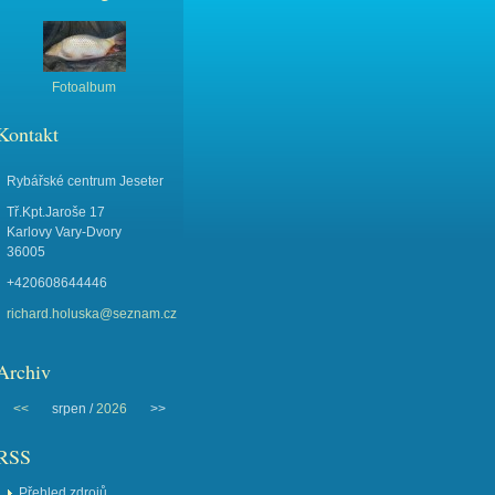
Fotoalbum
Kontakt
Rybářské centrum Jeseter
Tř.Kpt.Jaroše 17
Karlovy Vary-Dvory
36005
+420608644446
richard.holuska@seznam.cz
Archiv
<<
srpen /
2026
>>
RSS
Přehled zdrojů