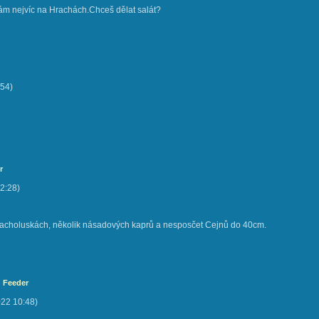
ytám nejvíc na Hrachách.Chceš dělat salát?
:54
)
r
2:28
)
racholuskách, několik násadových kaprů a nesposčet Cejnů do 40cm.
: Feeder
022
10:48
)