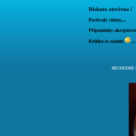
Diskuze otevřena !
Pochvaly vítány....
Připomínky akcepto
Kritika se zamítá
...
NECHCEME B