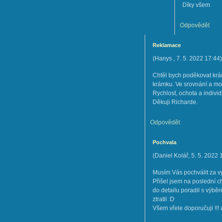
Díky všem
Odpovědět
Reklamace
(
Hanys
,
7. 5. 2022
17:44
)
Chtěl bych poděkovat krá
krámku. Ve srovnání a mo
Rychlost, ochota a individ
Děkuji Richarde.
Odpovědět
Pochvala
(
Daniel Kolář
,
5. 5. 2022
Musím Vás pochválit za vý
Přišel jsem na poslední ch
do detailu poradil s výb
ztratil :D
Všem vřele doporučuji !!! a