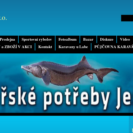
.o.
Prodejna
Sportovní rybolov
Fotoalbum
Bazar
Diskuze
Video
 a ZBOŽÍ V AKCI
Kontakt
Karavany u Labe
PŮJČOVNA KARAV