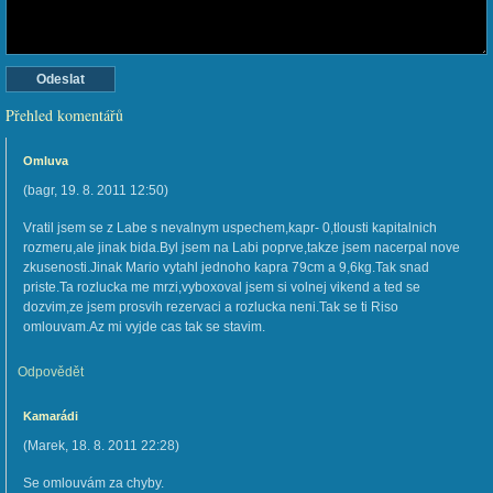
Přehled komentářů
Omluva
(
bagr
,
19. 8. 2011
12:50
)
Vratil jsem se z Labe s nevalnym uspechem,kapr- 0,tlousti kapitalnich
rozmeru,ale jinak bida.Byl jsem na Labi poprve,takze jsem nacerpal nove
zkusenosti.Jinak Mario vytahl jednoho kapra 79cm a 9,6kg.Tak snad
priste.Ta rozlucka me mrzi,vyboxoval jsem si volnej vikend a ted se
dozvim,ze jsem prosvih rezervaci a rozlucka neni.Tak se ti Riso
omlouvam.Az mi vyjde cas tak se stavim.
Odpovědět
Kamarádi
(
Marek
,
18. 8. 2011
22:28
)
Se omlouvám za chyby.