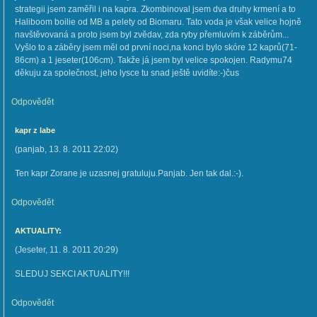
strategii jsem zaměřil i na kapra. Zkombinoval jsem dva druhy krmení a to
Haliboom boilie od MB a pelety od Biomaru. Tato voda je však velice hojně
navštěvovaná a proto jsem byl zvědav, zda ryby přemluvím k záběrům...
Vyšlo to a záběry jsem měl od první noci,na konci bylo skóre 12 kaprů(71-
86cm) a 1 jeseter(106cm). Takže já jsem byl velice spokojen. Radymu74
děkuju za společnost, jeho lysce tu snad ještě uvidíte:-)čus
Odpovědět
kapr z labe
(
panjab
,
13. 8. 2011
22:02
)
Ten kapr Zorane je uzasnej gratuluju.Panjab. Jen tak dal.:-).
Odpovědět
AKTUALITY:
(
Jeseter
,
11. 8. 2011
20:29
)
SLEDUJ SEKCI AKTUALITY!!!
Odpovědět