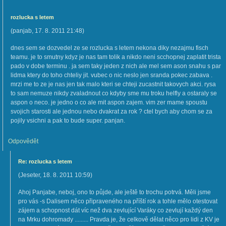
rozlucka s letem
(
panjab
,
17. 8. 2011
21:48
)
dnes sem se dozvedel ze se rozlucka s letem nekona diky nezajmu fisch
teamu. je to smutny kdyz je nas tam tolik a nikdo neni scchopnej zaplatit trista
pado v dobe terminu . ja sem taky jeden z nich ale mel sem ason snahu s par
lidma ktery do toho chteliy jit. vubec o nic neslo jen sranda pokec zabava .
mrzi me to ze je nas jen tak malo kteri se chteji zucastnit takovych akci. rysa
to sam nemuze nikdy zvaladnout co kdyby sme mu troku helfly a ostaraly se
aspon o neco. je jedno o co ale mit aspon zajem. vim zer mame spoustu
svojich starosti ale jednou nebo dvakrat za rok ? ctel bych aby chom se za
pojily vsichni a pak to bude super. panjan.
Odpovědět
Re: rozlucka s letem
(
Jeseter
,
18. 8. 2011
10:59
)
Ahoj Panjabe, neboj, ono to půjde, ale ještě to trochu potrvá. Měli jsme
pro vás -s Dalisem něco připraveného na příští rok a tohle mělo otestovat
zájem a schopnost dát víc než dva zevlující Varáky co zevlují každý den
na Mrku dohromady ......... Pravda je, že celkově dělat něco pro lidi z KV je