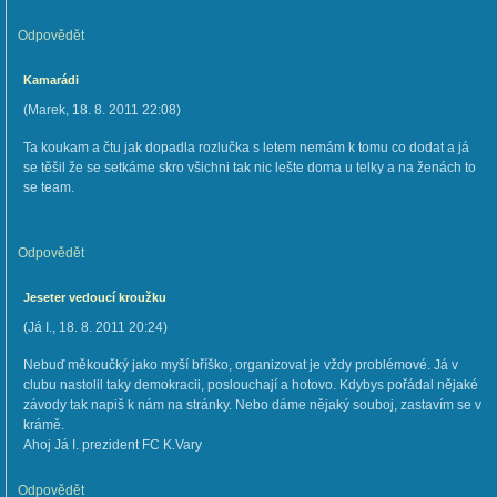
Odpovědět
Kamarádi
(
Marek
,
18. 8. 2011
22:08
)
Ta koukam a čtu jak dopadla rozlučka s letem nemám k tomu co dodat a já
se těšil že se setkáme skro všichni tak nic lešte doma u telky a na ženách to
se team.
Odpovědět
Jeseter vedoucí kroužku
(
Já I.
,
18. 8. 2011
20:24
)
Nebuď měkoučký jako myší bříško, organizovat je vždy problémové. Já v
clubu nastolil taky demokracii, poslouchají a hotovo. Kdybys pořádal nějaké
závody tak napiš k nám na stránky. Nebo dáme nějaký souboj, zastavím se v
krámě.
Ahoj Já I. prezident FC K.Vary
Odpovědět