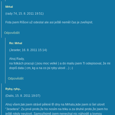
Mrhal
(
rady 74
,
15. 8. 2011
19:51
)
Fota jsem Ríšovi už odeslal ale asi ještě neměl čas je zveřejnit.
Odpovědět
Re: Mrhal
(
Jeseter
,
16. 8. 2011
15:14
)
Ahoj Rady,
na fotkách pracuji ( jsou moc velké ) a do mailu jsem Ti odepisoval, že mi
dopiš data ( cm, kg a na co jsi ryby ulovil ...) ;-)
Odpovědět
Ryby, ryby..
(
Dalis
,
15. 8. 2011
19:07
)
Ahoj všem,tak jsem strávil pěkné tři dny na Mrhalu,kde jsem si šel ulovit
"Jesetera". Za prvé proto,že ho nosím na triku a za druhé proto,že jsem ho
ještě nikdy neulovil. Samozřejmě jsem nenechal nic náhodě a lovnou