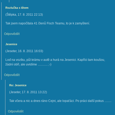
Rozlučka s létem
(
Štěpka
,
17. 8. 2011
22:13
)
Tak jsem napočítala 41 členů Fisch Teamu, to je k zamyšlení.
Odpovědět
Jesenice
(
Jeseter
,
16. 8. 2011
16:03
)
Loď na vozíku, půl krámu v autě a hurá na Jesenici. Kapříci tam koušou,
žádní obři, ale uvidíme ............. ;-)
Odpovědět
Re: Jesenice
(
Jeseter
,
17. 8. 2011
13:22
)
Tak včera a nic a dnes ráno Cejni, ale lopaťáci. Po práci další pokus .........
Odpovědět