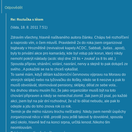
Odpovědět
Re: Rozlučka s létem
(
Vata
,
18. 8. 2011
7:51
)
Zdravím všechny, hlavně naštvaného autora článku. Chápu tvé rozhořčení
a naprosto vím, o čem mluvíš. Pravidelně 2x do roka jsem organizoval
bigbeaty v Hroznětíně (revivalové kapely ACDC, Sabbati, Judas...apod),
byly to privátní akce pro kamarády, kde byl vstup pár korun, který nikdy
nemohl pokrýt náklady (acdc stojí dne 28 tis + zvukař za 8 tis atd..)
Spousta příprav, shánění, volání, nasrání, nervy a stejně to pak dotuješ ze
svého...A pokaždé se na to chceš vykašlat.
To samé mám, když dělám každoroční červnovou výpravu na Moravu do
vinných sklípků nebo na lyžovačku do Itošky, nikdo se ti neozve a pak to
musíš obvolávát, stornovávat pensiony, sklípky, dělat ze sebe vola..
Na druhou stranu musím říci, že jako organizátor musíš být na toto
chování připraven a nikdy se nenechat zlomit. Jak jsem již psal, po každé
akci, jsem byl na pár dní rozhodnut, že už to dělat nebudu, ale pak to
odejde a jdu do toho znova rok co rok.
Termín je dle mého názoru trochu nešťastný. Nikdy jsem neměl úspěchy
zorganizovat něco v létě..prostě jsou ještě takové ty dovoléné, spousta
akcí okolo, hlavně teď na konci srpna, určitá lenost..Nikoho tím
neomlouvám.