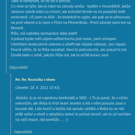
Také si nemyslím, že by šlo o peníze..
Co mne se týče, tak já mám na závody smůlu - bydlím v Hroznětíně, takže
Jardovo rybník mám za rohem, ale bohužel termín se mi pokaždé trefil
nevhodně. Už jsem se těšil , že tentokrát to vyjde, ale pak se to přesunulo
na posl víkend a to jsem v Plzni na Pilsnerfestu...První závody jsem byl na
Moravě..
Ríšo, má nabídka spolupráce stále platí!!
A pokud byste měli zájem udělat trochu jiné maso, jsem schopen
Vám/Nám dodat jehně zdarma a ušetřit tak nějaké náklady...jen nápad..
Pevně věřím, že to Ríša nezabalí. Není to jednoduché, ale pokud to má
člověk takto v sobě, jakože Ríša má, tak to určitě konec není.
Odpovědět
Re: Re: Rozlučka s létem
(
Jeseter
,
18. 8. 2011
10:43
)
Jééééé, to je mi najednou telefonátů a SMS :-) To je jasné, že s ničím
nekončím, ale třeba to Fish team Jeseter a lidi v něm posune zase o
kousek dál. Léto končí a každý má spoutu zážitků a třeba by se rád
ještě sešel u ohně s rybačkou dokuť to počasí dovolí, ale to už nechám
na vaší snaze, rád pomůžu .... ;-)
Odpovědět