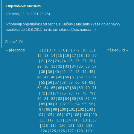
Objednávka: MikBaits
(
Jeseter
,
11. 8. 2011
20:26
)
Připravuji objednávku od Michala Kučery ( MikBaits ) vaše objednávky
zasílejte do 18.8.2011 na richar.holuska@seznam.cz ;-)
Odpovědět
« předchozí
1
|
2
|
3
|
4
|
5
|
6
|
7
|
8
|
9
|
10
|
11
|
následující »
12
|
13
|
14
|
15
|
16
|
17
|
18
|
19
|
20
|
21
|
22
|
23
|
24
|
25
|
26
|
27
|
28
|
29
|
30
|
31
|
32
|
33
|
34
|
35
|
36
|
37
|
38
|
39
|
40
|
41
|
42
|
43
|
44
|
45
|
46
|
47
|
48
|
49
|
50
|
51
|
52
|
53
|
54
|
55
|
56
|
57
|
58
|
59
|
60
|
61
|
62
|
63
|
64
|
65
|
66
|
67
|
68
|
69
|
70
|
71
|
72
|
73
|
74
|
75
|
76
|
77
|
78
|
79
|
80
|
81
|
82
|
83
|
84
|
85
|
86
|
87
|
88
|
89
|
90
|
91
|
92
|
93
|
94
|
95
|
96
|
97
|
98
|
99
|
100
|
101
|
102
|
103
|
104
|
105
|
106
|
107
|
108
|
109
|
110
|
111
|
112
|
113
|
114
|
115
|
116
|
117
|
118
|
119
|
120
|
121
|
122
|
123
|
124
|
125
|
126
|
127
|
128
|
129
|