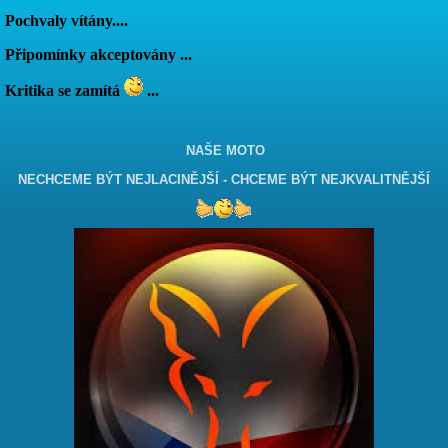
Pochvaly vítány....
Připomínky akceptovány ...
Kritika se zamítá
...
NAŠE MOTO
NECHCEME BÝT NEJLACINĚJŠÍ - CHCEME BÝT NEJKVALITNĚJŠÍ