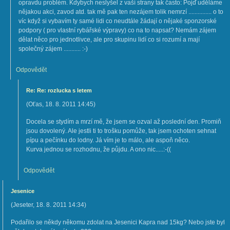
opravdu problém. Kdybych neslyšel z vaší strany tak často: Pojď uděláme
nějakou akci, zavod atd. tak mě pak ten nezájem tolik nemrzí ............... o to
víc když si vybavím ty samé lidi co neudtále žádají o nějaké sponzorské
podpory ( pro vlastní rybářské výpravy) co na to napsat? Nemám zájem
dělat něco pro jednotlivce, ale pro skupinu lidí co si rozumí a mají
společný zájem ........... :-)
Odpovědět
Re: Re: rozlucka s letem
(
Oťas
,
18. 8. 2011
14:45
)
Docela se stydím a mrzí mě, že jsem se ozval až poslední den. Promiň
jsou dovolený. Ale jestli ti to trošku pomůže, tak jsem ochoten sehnat
pípu a pečínku do lodny. Já vím je to málo, ale aspoň něco.
Kurva jednou se rozhodnu, že půjdu. A ono nic.....:-((
Odpovědět
Jesenice
(
Jeseter
,
18. 8. 2011
14:34
)
Podařilo se někdy někomu zdolat na Jesenici Kapra nad 15kg? Nebo jste byl