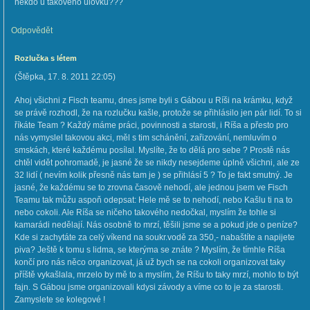
někdo u takového úlovku???
Odpovědět
Rozlučka s létem
(
Štěpka
,
17. 8. 2011
22:05
)
Ahoj všichni z Fisch teamu, dnes jsme byli s Gábou u Ríši na krámku, když
se právě rozhodl, že na rozlučku kašle, protože se přihlásilo jen pár lidí. To si
říkáte Team ? Každý máme práci, povinnosti a starosti, i Ríša a přesto pro
nás vymyslel takovou akci, měl s tim schánění, zařizování, nemluvím o
smskách, které každému posílal. Myslíte, že to dělá pro sebe ? Prostě nás
chtěl vidět pohromadě, je jasné že se nikdy nesejdeme úplně všichni, ale ze
32 lidí ( nevím kolik přesně nás tam je ) se přihlásí 5 ? To je fakt smutný. Je
jasné, že každému se to zrovna časově nehodí, ale jednou jsem ve Fisch
Teamu tak můžu aspoň odepsat: Hele mě se to nehodí, nebo Kašlu ti na to
nebo cokoli. Ale Ríša se ničeho takového nedočkal, myslím že tohle si
kamarádi nedělají. Nás osobně to mrzí, těšili jsme se a pokud jde o peníze?
Kde si zachytáte za celý víkend na soukr.vodě za 350,- nabaštíte a napijete
piva? Ještě k tomu s lidma, se kterýma se znáte ? Myslím, že tímhle Ríša
končí pro nás něco organizovat, já už bych se na cokoli organizovat taky
příště vykašlala, mrzelo by mě to a myslím, že Ríšu to taky mrzí, mohlo to být
fajn. S Gábou jsme organizovali kdysi závody a víme co to je za starosti.
Zamyslete se kolegové !