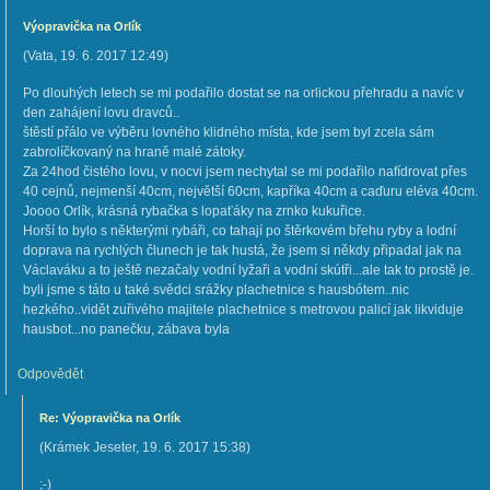
Výopravička na Orlík
(
Vata
,
19. 6. 2017
12:49
)
Po dlouhých letech se mi podařilo dostat se na orlickou přehradu a navíc v
den zahájení lovu dravců..
štěstí přálo ve výběru lovného klidného místa, kde jsem byl zcela sám
zabrolíčkovaný na hraně malé zátoky.
Za 24hod čistého lovu, v nocvi jsem nechytal se mi podařilo nafídrovat přes
40 cejnů, nejmenší 40cm, největší 60cm, kapříka 40cm a caďuru eléva 40cm.
Joooo Orlík, krásná rybačka s lopaťáky na zrnko kukuřice.
Horší to bylo s některými rybáři, co tahají po štěrkovém břehu ryby a lodní
doprava na rychlých člunech je tak hustá, že jsem si někdy připadal jak na
Václaváku a to ještě nezačaly vodní lyžaři a vodní skútři...ale tak to prostě je.
byli jsme s táto u také svědci srážky plachetnice s hausbótem..nic
hezkého..vidět zuřivého majitele plachetnice s metrovou palicí jak likviduje
hausbot...no panečku, zábava byla
Odpovědět
Re: Výopravička na Orlík
(
Krámek Jeseter
,
19. 6. 2017
15:38
)
;-)