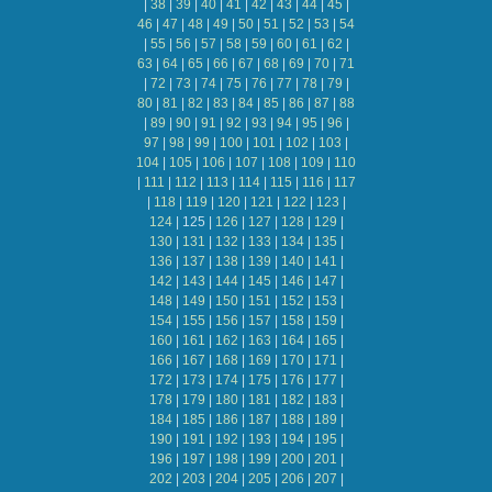
|
38
|
39
|
40
|
41
|
42
|
43
|
44
|
45
|
46
|
47
|
48
|
49
|
50
|
51
|
52
|
53
|
54
|
55
|
56
|
57
|
58
|
59
|
60
|
61
|
62
|
63
|
64
|
65
|
66
|
67
|
68
|
69
|
70
|
71
|
72
|
73
|
74
|
75
|
76
|
77
|
78
|
79
|
80
|
81
|
82
|
83
|
84
|
85
|
86
|
87
|
88
|
89
|
90
|
91
|
92
|
93
|
94
|
95
|
96
|
97
|
98
|
99
|
100
|
101
|
102
|
103
|
104
|
105
|
106
|
107
|
108
|
109
|
110
|
111
|
112
|
113
|
114
|
115
|
116
|
117
|
118
|
119
|
120
|
121
|
122
|
123
|
124
|
125
|
126
|
127
|
128
|
129
|
130
|
131
|
132
|
133
|
134
|
135
|
136
|
137
|
138
|
139
|
140
|
141
|
142
|
143
|
144
|
145
|
146
|
147
|
148
|
149
|
150
|
151
|
152
|
153
|
154
|
155
|
156
|
157
|
158
|
159
|
160
|
161
|
162
|
163
|
164
|
165
|
166
|
167
|
168
|
169
|
170
|
171
|
172
|
173
|
174
|
175
|
176
|
177
|
178
|
179
|
180
|
181
|
182
|
183
|
184
|
185
|
186
|
187
|
188
|
189
|
190
|
191
|
192
|
193
|
194
|
195
|
196
|
197
|
198
|
199
|
200
|
201
|
202
|
203
|
204
|
205
|
206
|
207
|