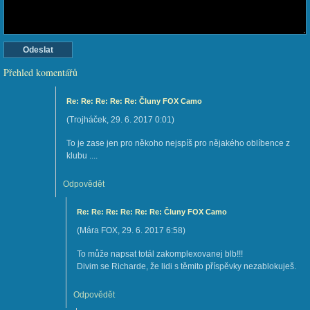
Přehled komentářů
Re: Re: Re: Re: Re: Čluny FOX Camo
(
Trojháček
,
29. 6. 2017
0:01
)
To je zase jen pro někoho nejspíš pro nějakého oblíbence z
klubu ....
Odpovědět
Re: Re: Re: Re: Re: Re: Čluny FOX Camo
(
Mára FOX
,
29. 6. 2017
6:58
)
To může napsat totál zakomplexovanej blb!!!
Divim se Richarde, že lidi s těmito příspěvky nezablokuješ.
Odpovědět