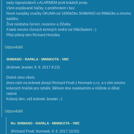
sady signalizátorů s ALARMEM proti krádeži prutu.
Vámi poptávané háčky, s protihrotem i bez.
Nové navijáky značky OKUMA od 1690kč/ks SHIMANO od 998kč/ks a mnoho
dalšího.
Živá nástraha červíci, rousnice a žížalky.
A také mnoho různých krmných směsí od 59kč/balení ;-)
Přeji pěkný den Richard Holuška
Odpovědět
SHIMANO - RAPALA - MINNKOTA - VMC
(
Krámek Jeseter
,
9. 6. 2017
8:23
)
Dobré ráno všem,
dnes nám na krámek dorazí Richard Frodl z Normark s.r.o. a s ním mnoho
krásných hraček pro rybáře. Během dne naskladním a můžete si dělat
radost.
Krásný den, váš krámek Jeseter ;-)
Odpovědět
Re: SHIMANO - RAPALA - MINNKOTA - VMC
(
Richard Frodl, Normark
,
9. 6. 2017
10:02
)