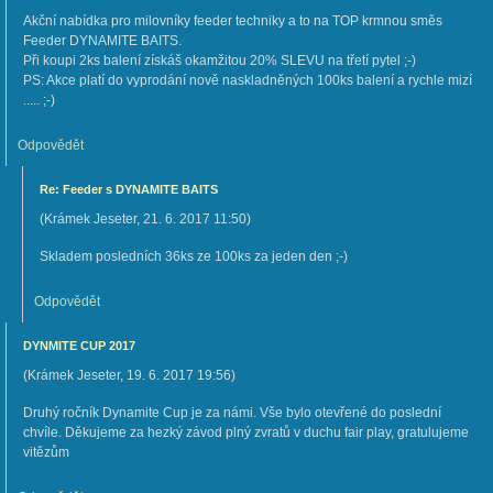
Akční nabídka pro milovníky feeder techniky a to na TOP krmnou směs
Feeder DYNAMITE BAITS.
Při koupi 2ks balení získáš okamžitou 20% SLEVU na třetí pytel ;-)
PS: Akce platí do vyprodání nově naskladněných 100ks balení a rychle mizí
..... ;-)
Odpovědět
Re: Feeder s DYNAMITE BAITS
(
Krámek Jeseter
,
21. 6. 2017
11:50
)
Skladem posledních 36ks ze 100ks za jeden den ;-)
Odpovědět
DYNMITE CUP 2017
(
Krámek Jeseter
,
19. 6. 2017
19:56
)
Druhý ročník Dynamite Cup je za námi. Vše bylo otevřené do poslední
chvíle. Děkujeme za hezký závod plný zvratů v duchu fair play, gratulujeme
vitězům