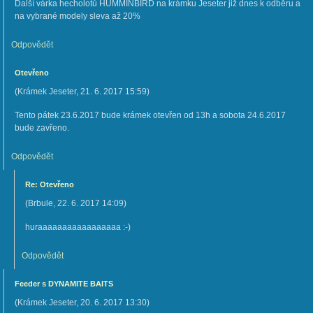
Další várka hecholotů HUMMINBIRD na krámku Jeseter již dnes k odběru a
na vybrané modely sleva až 20%
Odpovědět
Otevřeno
(
Krámek Jeseter
,
21. 6. 2017
15:59
)
Tento pátek 23.6.2017 bude krámek otevřen od 13h a sobota 24.6.2017
bude zavřeno.
Odpovědět
Re: Otevřeno
(
Brbule
,
22. 6. 2017
14:09
)
huraaaaaaaaaaaaaaaaa :-)
Odpovědět
Feeder s DYNAMITE BAITS
(
Krámek Jeseter
,
20. 6. 2017
13:30
)