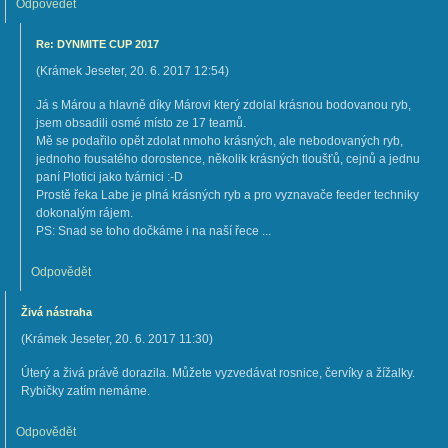
Odpovědět
Re: DYNMITE CUP 2017
(
Krámek Jeseter
,
20. 6. 2017
12:54
)
Já s Márou a hlavně díky Márovi který zdolal krásnou bodovanou ryb,
jsem obsadili osmé místo ze 17 teamů.
Mě se podařilo opět zdolat nmoho krásných, ale nebodovaných ryb,
jednoho fousatého dorostence, několik krásných tloušťů, cejnů a jednu
paní Plotici jako tvárnici :-D
Prostě řeka Labe je plná krásných ryb a pro vyznavače feeder techniky
dokonalým rájem.
PS: Snad se toho dočkáme i na naší řece ...
Odpovědět
Živá nástraha
(
Krámek Jeseter
,
20. 6. 2017
11:30
)
Úterý a živá právě dorazila. Můžete vyzvedávat rosnice, červíky a žížalky.
Rybičky zatím nemáme.
Odpovědět