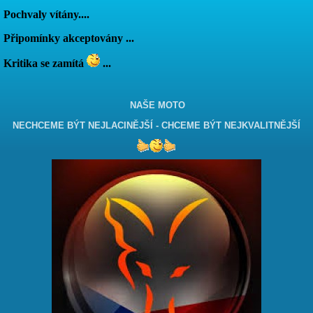
Pochvaly vítány....
Připomínky akceptovány ...
Kritika se zamítá
...
NAŠE MOTO
NECHCEME BÝT NEJLACINĚJŠÍ - CHCEME BÝT NEJKVALITNĚJŠÍ