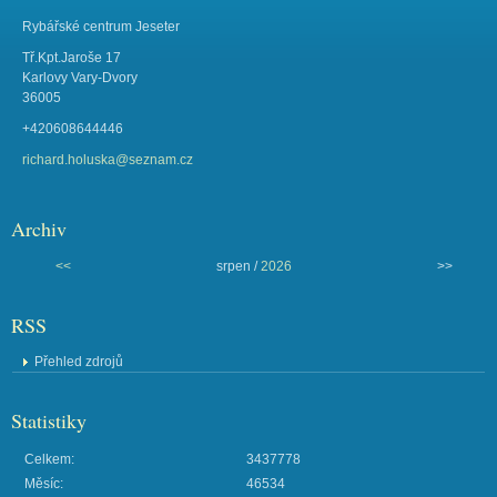
Rybářské centrum Jeseter
Tř.Kpt.Jaroše 17
Karlovy Vary-Dvory
36005
+420608644446
richard.holuska@seznam.cz
Archiv
<<
srpen /
2026
>>
RSS
Přehled zdrojů
Statistiky
Celkem:
3437778
Měsíc:
46534