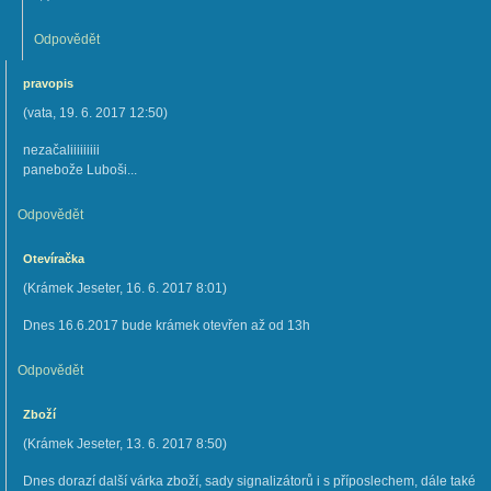
Odpovědět
pravopis
(
vata
,
19. 6. 2017
12:50
)
nezačaliiiiiiiii
panebože Luboši...
Odpovědět
Otevíračka
(
Krámek Jeseter
,
16. 6. 2017
8:01
)
Dnes 16.6.2017 bude krámek otevřen až od 13h
Odpovědět
Zboží
(
Krámek Jeseter
,
13. 6. 2017
8:50
)
Dnes dorazí další várka zboží, sady signalizátorů i s příposlechem, dále také