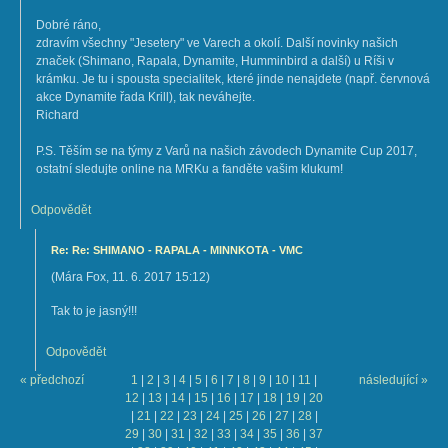
Dobré ráno,
zdravím všechny "Jesetery" ve Varech a okolí. Další novinky našich
značek (Shimano, Rapala, Dynamite, Humminbird a další) u Ríši v
krámku. Je tu i spousta specialitek, které jinde nenajdete (např. červnová
akce Dynamite řada Krill), tak neváhejte.
Richard
P.S. Těším se na týmy z Varů na našich závodech Dynamite Cup 2017,
ostatní sledujte online na MRKu a fanděte vašim klukum!
Odpovědět
Re: Re: SHIMANO - RAPALA - MINNKOTA - VMC
(
Mára Fox
,
11. 6. 2017
15:12
)
Tak to je jasný!!!
Odpovědět
« předchozí
1
|
2
|
3
|
4
|
5
|
6
|
7
|
8
|
9
|
10
|
11
|
následující »
12
|
13
|
14
|
15
|
16
|
17
|
18
|
19
|
20
|
21
|
22
|
23
|
24
|
25
|
26
|
27
|
28
|
29
|
30
|
31
|
32
|
33
|
34
|
35
|
36
|
37