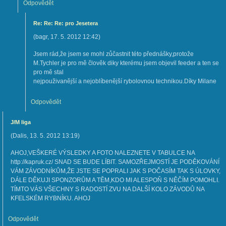
Odpovědět
Re: Re: Re: pro Jesetera
(
bagr
,
17. 5. 2012
12:42
)
Jsem rád,že jsem se mohl zůčastnit této přednášky,protože
M.Tychler je pro mě člověk diky kterému jsem objevil feeder a ten se
pro mě stal
nejpouživanější a nejoblíbenější rybolovnou technikou.Díky Milane
Odpovědět
J/M liga
(
Dalis
,
13. 5. 2012
13:19
)
AHOJ,VEŠKERÉ VÝSLEDKY A FOTO NALEZNETE V TABULCE NA
http://kapruk.cz/ SNAD SE BUDE LÍBIT. SAMOZŘEJMOSTÍ JE PODĚKOVÁNÍ
VÁM ZÁVODNÍKŮM,ŽE JSTE SE POPRALI JAK S POČASÍM TAK S ÚLOVKY,
DÁLE DĚKUJI SPONZORŮM A TĚM,KDO MI ALESPOŇ S NĚČÍM POMOHLI.
TÍMTO VÁS VŠECHNY S RADOSTÍ ZVU NA DALŠÍ KOLO ZÁVODŮ NA
KFELSKÉM RYBNÍKU. AHOJ
Odpovědět