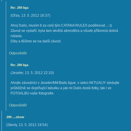
Re: J/M liga
(
Oťas
,
13. 5. 2012
16:37
)
Ahoj Dalis, musím ti za celý tým CATANA RULES poděkovat...:-))
Závod se vydařil, byla tam skvělá atmosféra a všude přítomná dobrá
nálada.
Díky a těšíme se na další závod.
Odpovědět
Re: J/M liga
(
Jeseter
,
13. 5. 2012
22:10
)
Ahojte závodníci v Jeseter/Mik'Baits ligue, v sekci AKTUALIY sledujte
průběžně se doplňující tabulku a jak mi Dalis dodá fotky, tak i ve
FOTOALBU vaše fotografie.
Odpovědět
J/M ....show
(
Stenly
,
13. 5. 2012
19:54
)