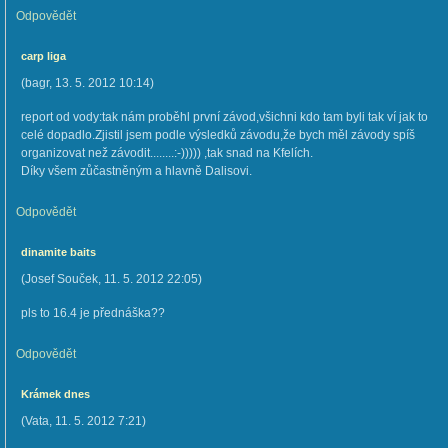
Odpovědět
carp liga
(
bagr
,
13. 5. 2012
10:14
)
report od vody:tak nám proběhl první závod,všichni kdo tam byli tak ví jak to
celé dopadlo.Zjistil jsem podle výsledků závodu,že bych měl závody spíš
organizovat než závodit........:-))))) ,tak snad na Kfelích.
Díky všem zůčastněným a hlavně Dalisovi.
Odpovědět
dinamite baits
(
Josef Souček
,
11. 5. 2012
22:05
)
pls to 16.4 je přednáška??
Odpovědět
Krámek dnes
(
Vata
,
11. 5. 2012
7:21
)