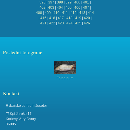
396
|
397
|
398
|
399
|
400
|
401
|
402
|
403
|
404
|
405
|
406
|
407
|
408
|
409
|
410
|
411
|
412
|
413
|
414
|
415
|
416
|
417
|
418
|
419
|
420
|
421
|
422
|
423
|
424
|
425
|
426
Poslední fotografie
Fotoalbum
Kontakt
Rybářské centrum Jeseter
Tř.Kpt.Jaroše 17
Karlovy Vary-Dvory
36005