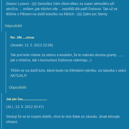
Zdarec Lysieni :-)))) Samoška Vám všem díkec za super atmosféru při
akcičce .... ovšem ,jak všichni víte ....největší dík patří Dalisovi. Tak už se
těšíme s Pítrsem na další kolečko na Kfelích :-)))) Zatim pic Stenly
Odpovědět
Re: J/M ....show
(
Jeseter
,
13. 5. 2012
22:06
)
Tak prví kolo máme za sebou a koukám, že to nabralo docela granty ........
jak v chtačce, tak v konzumaci Dalisova cateringu ;-)
Těším se na další kolo, které bude na Kfelském rybníku, viz tabulka v sekci
AKTUALIY
Odpovědět
Jak jde čas............................
(
Já I.
,
13. 5. 2012
20:47
)
Sleduji že se to rozjelo dobře, chce to více fotek ze závodu. Jinak trénujte
chlapci.