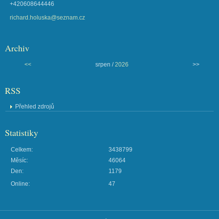
+420608644446
richard.holuska@seznam.cz
Archiv
<<
srpen /
2026
>>
RSS
Přehled zdrojů
Statistiky
Celkem:
3438799
Měsíc:
46064
Den:
1179
Online:
47