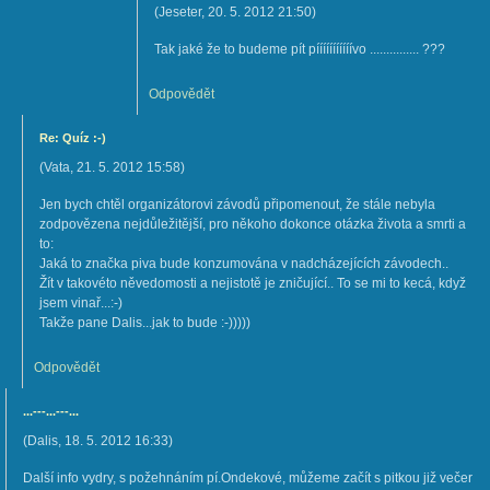
(
Jeseter
,
20. 5. 2012
21:50
)
Tak jaké že to budeme pít pííííííííííívo ............... ???
Odpovědět
Re: Quíz :-)
(
Vata
,
21. 5. 2012
15:58
)
Jen bych chtěl organizátorovi závodů připomenout, že stále nebyla
zodpovězena nejdůležitější, pro někoho dokonce otázka života a smrti a
to:
Jaká to značka piva bude konzumována v nadcházejících závodech..
Žít v takovéto něvedomosti a nejistotě je zničující.. To se mi to kecá, když
jsem vinař...:-)
Takže pane Dalis...jak to bude :-)))))
Odpovědět
...---...---...
(
Dalis
,
18. 5. 2012
16:33
)
Další info vydry, s požehnáním pí.Ondekové, můžeme začít s pitkou již večer