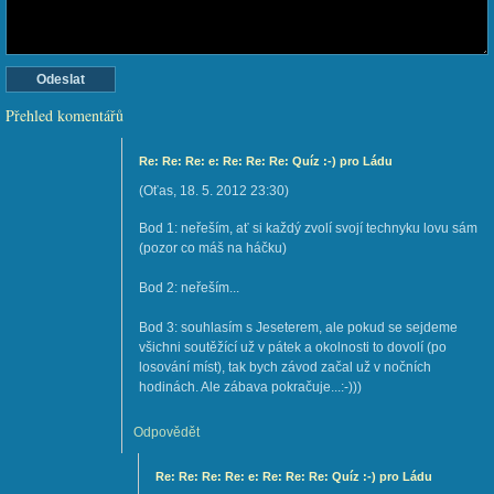
Přehled komentářů
Re: Re: Re: e: Re: Re: Re: Quíz :-) pro Ládu
(
Oťas
,
18. 5. 2012
23:30
)
Bod 1: neřeším, ať si každý zvolí svojí technyku lovu sám
(pozor co máš na háčku)
Bod 2: neřeším...
Bod 3: souhlasím s Jeseterem, ale pokud se sejdeme
všichni soutěžící už v pátek a okolnosti to dovolí (po
losování míst), tak bych závod začal už v nočních
hodinách. Ale zábava pokračuje...:-)))
Odpovědět
Re: Re: Re: Re: e: Re: Re: Re: Quíz :-) pro Ládu