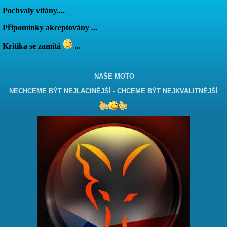
Pochvaly vítány....
Připomínky akceptovány ...
Kritika se zamítá
...
NAŠE MOTO
NECHCEME BÝT NEJLACINĚJŠÍ - CHCEME BÝT NEJKVALITNĚJŠÍ