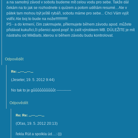
a na samotný závod v sobotu budeme mít celou vodu pro sebe. Takže dál
čekám na to jak se rozhodnete s quízem a potom udělám resumé... Ale v
pátek tam mohou být ještě rybáři, sobotu máme pro sebe... Chci Vám vyjít
vstříc Ale boj to bude na nože!!!!!!!!!!!!!
PS - a do krmení, čím zakrmujete, přikrmujete během závodu apod. můžete
přidávat kukuřici,či pšenici apod.popř. to zalít výrobkem MB. DÚLEŽITE je mít
nástrahu od MikBaits..kterou si během závodu budu kontrolovat.
Odpovědět
Re: ...---...---...
(
Jeseter
,
19. 5. 2012
9:44
)
No tak to je gůůůůůůůůůůt ------------
Odpovědět
Re: Re: ...---...---...
(
Oťas
,
19. 5. 2012
20:13
)
řekla Rút a spolkla úd....:-)))