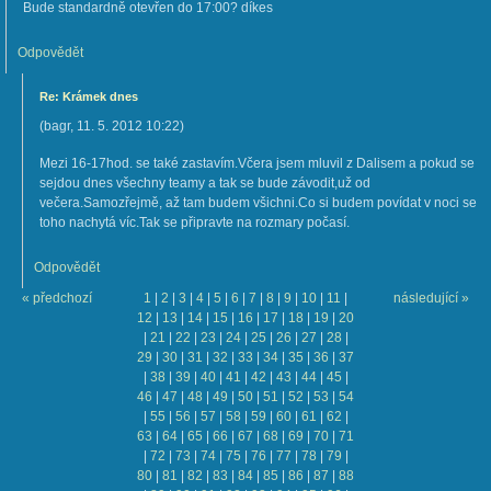
Bude standardně otevřen do 17:00? díkes
Odpovědět
Re: Krámek dnes
(
bagr
,
11. 5. 2012
10:22
)
Mezi 16-17hod. se také zastavím.Včera jsem mluvil z Dalisem a pokud se
sejdou dnes všechny teamy a tak se bude závodit,už od
večera.Samozřejmě, až tam budem všichni.Co si budem povídat v noci se
toho nachytá víc.Tak se připravte na rozmary počasí.
Odpovědět
« předchozí
1
|
2
|
3
|
4
|
5
|
6
|
7
|
8
|
9
|
10
|
11
|
následující »
12
|
13
|
14
|
15
|
16
|
17
|
18
|
19
|
20
|
21
|
22
|
23
|
24
|
25
|
26
|
27
|
28
|
29
|
30
|
31
|
32
|
33
|
34
|
35
|
36
|
37
|
38
|
39
|
40
|
41
|
42
|
43
|
44
|
45
|
46
|
47
|
48
|
49
|
50
|
51
|
52
|
53
|
54
|
55
|
56
|
57
|
58
|
59
|
60
|
61
|
62
|
63
|
64
|
65
|
66
|
67
|
68
|
69
|
70
|
71
|
72
|
73
|
74
|
75
|
76
|
77
|
78
|
79
|
80
|
81
|
82
|
83
|
84
|
85
|
86
|
87
|
88