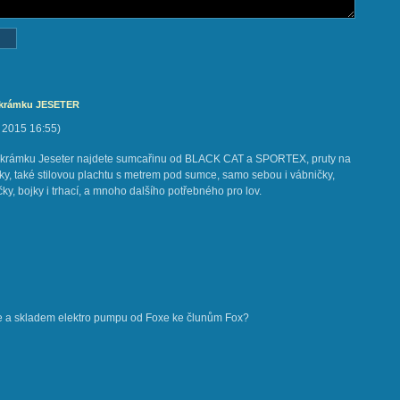
 krámku JESETER
. 2015
16:55
)
krámku Jeseter najdete sumcařinu od BLACK CAT a SPORTEX, pruty na
áky, také stilovou plachtu s metrem pod sumce, samo sebou i vábničky,
áčky, bojky i trhací, a mnoho dalšího potřebného pro lov.
e a skladem elektro pumpu od Foxe ke člunům Fox?