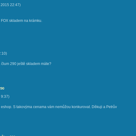
. 2015
22:47
)
 FOX skladem na krámku.
2:10
)
a člum 290 ještě skladem máte?
290
9:37
)
 eshop. S takovýma cenama vám nemůžou konkurovat. Děkuji a Petrův