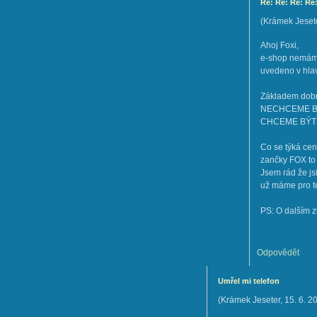
Re: Re: Re: Re
(
Krámek Jeset
Ahoj Foxi,
e-shop nemáme
uvedeno v hla
Základem dobré
NECHCEME B
CHCEME BÝT 
Co se týká cen
zančky FOX to
Jsem rád že j
už máme pro t
PS: O dalším z
Odpovědět
Umřel mi telefon
(
Krámek Jeseter
,
15. 6. 2