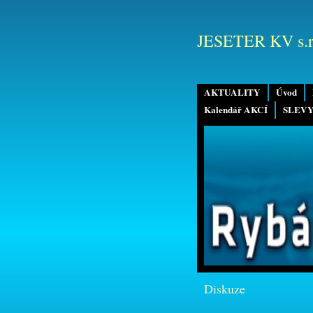
JESETER KV s.r
AKTUALITY
Úvod
Kalendář AKCÍ
SLEVY
Diskuze