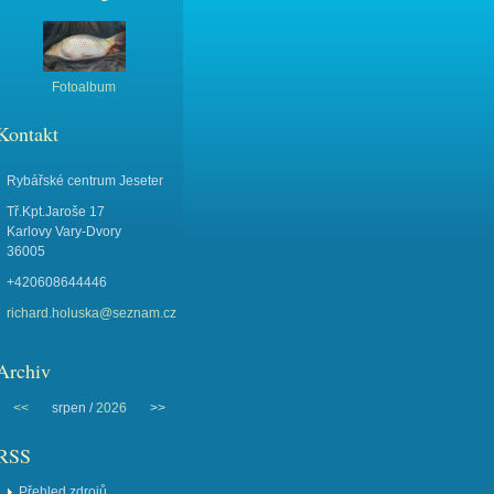
Fotoalbum
Kontakt
Rybářské centrum Jeseter
Tř.Kpt.Jaroše 17
Karlovy Vary-Dvory
36005
+420608644446
richard.holuska@seznam.cz
Archiv
<<
srpen /
2026
>>
RSS
Přehled zdrojů