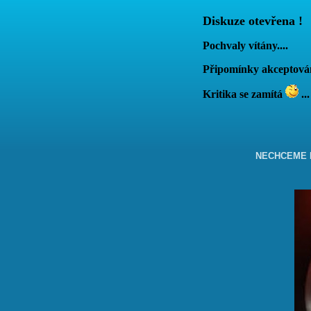
Diskuze otevřena !
Pochvaly vítány....
Připomínky akcepto
Kritika se zamítá
...
NECHCEME B