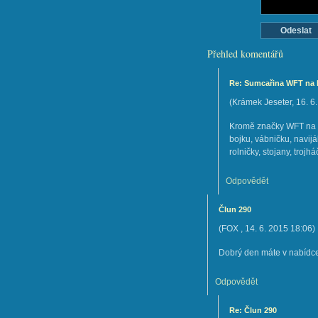
Přehled komentářů
Re: Sumcařina WFT na
(
Krámek Jeseter
,
16. 6
Kromě značky WFT na 
bojku, vábničku, navij
rolničky, stojany, trojh
Odpovědět
Člun 290
(
FOX
,
14. 6. 2015
18:06
)
Dobrý den máte v nabídc
Odpovědět
Re: Člun 290