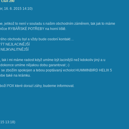
: Člun 290
er
,
16. 6. 2015
14:10
)
, jelikož to není v souladu s našim obchodním záměrem, tak jak to máme
vičce RYBÁŘSKÉ POTŘEBY na horní liště.
ho obchodu byl a vždy bude osobní kontakt ...
ÝT NEJLACINĚJŠÍ
NEJKVALITNĚJŠÍ
, tak i mi máme radost když umíme být lacinější než kdokoliv jiný a u
 dokonce umíme nějakou dobu garantovat ;-)
si se zbožím spokojen a tebou poptávaný echolot HUMMINBIRD HELIX 5
ebe také na krámku.
boží FOX které dorazí záhy, budeme informovat.
015
13:18
)