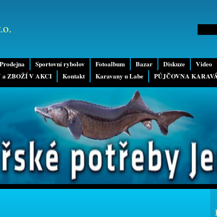
.o.
Prodejna
Sportovní rybolov
Fotoalbum
Bazar
Diskuze
Video
 a ZBOŽÍ V AKCI
Kontakt
Karavany u Labe
PŮJČOVNA KARAV