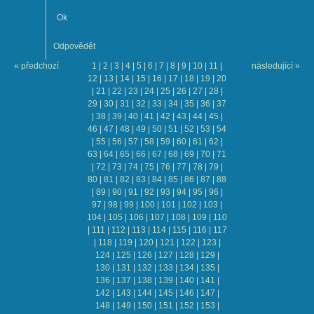
Ok
Odpovědět
« předchozí
1
|
2
|
3
|
4
|
5
|
6
|
7
|
8
|
9
|
10
|
11
|
následující »
12
|
13
|
14
|
15
|
16
|
17
|
18
|
19
|
20
|
21
|
22
|
23
|
24
|
25
|
26
|
27
|
28
|
29
|
30
|
31
|
32
|
33
|
34
|
35
|
36
|
37
|
38
|
39
|
40
|
41
|
42
|
43
|
44
|
45
|
46
|
47
|
48
|
49
|
50
|
51
|
52
|
53
|
54
|
55
|
56
|
57
|
58
|
59
|
60
|
61
|
62
|
63
|
64
|
65
|
66
|
67
|
68
|
69
|
70
|
71
|
72
|
73
|
74
|
75
|
76
|
77
|
78
|
79
|
80
|
81
|
82
|
83
|
84
|
85
|
86
|
87
|
88
|
89
|
90
|
91
|
92
|
93
|
94
|
95
|
96
|
97
|
98
|
99
|
100
|
101
|
102
|
103
|
104
|
105
|
106
|
107
|
108
|
109
|
110
|
111
|
112
|
113
|
114
|
115
|
116
|
117
|
118
|
119
|
120
|
121
|
122
|
123
|
124
|
125
|
126
|
127
|
128
|
129
|
130
|
131
|
132
|
133
|
134
|
135
|
136
|
137
|
138
|
139
|
140
|
141
|
142
|
143
|
144
|
145
|
146
|
147
|
148
|
149
|
150
|
151
|
152
|
153
|