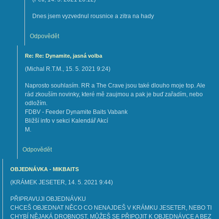
Dnes jsem vyzvednul rousnice a zitra na hady
Odpovědět
Re: Re: Dynamite, jasná volba
(
Michal R.T.M.
,
15. 5. 2021
9:24
)
Naprosto souhlasím. RR a The Crave jsou také dlouho moje top. Ale
rád zkouším novinky, které mě zaujmou a pak je buď zařadím, nebo
odložím.
FDBV - Feeder Dynamite Baits Vabank
Bližší info v sekci Kalendář Akcí
M.
Odpovědět
OBJEDNÁVKA - MIKBAITS
(
KRÁMEK JESETER
,
14. 5. 2021
9:44
)
PŘIPRAVUJI OBJEDNÁVKU
CHCEŠ OBJEDNAT NĚCO CO NENAJDEŠ V KRÁMKU JESETER, NEBO TI
CHYBÍ NĚJAKÁ DROBNOST, MŮŽEŠ SE PŘIPOJIT K OBJEDNÁVCE A BEZ