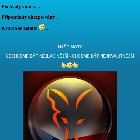
Pochvaly vítány....
Připomínky akceptovány ...
Kritika se zamítá
...
NAŠE MOTO
NECHCEME BÝT NEJLACINĚJŠÍ - CHCEME BÝT NEJKVALITNĚJŠÍ