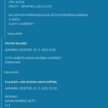
20% SLEVA
PRUTY - SPORTEX a BLCK CAT
NA ČERVEN PŘIPRAVENA DALŠÍ ZVÝHODNĚNÁ NABÍDKA
V SEKCI
SLEVY a NABÍDKY
Odpovědět
POZOR 29.5.2021
(
KRÁMEK JESETER
,
28. 5. 2021
8:45
)
TUTO SOBOTU BUDE KRÁMEK ZAVŘENÝ
608644446
Odpovědět
FLAJZAR s 15% SLEVOU AKCE KVĚTEN
(
KRÁMEK JESETER
,
21. 5. 2021
15:22
)
NOVINKY
NASKLADNĚNÉ SETY
2+1