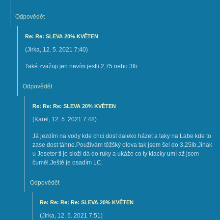
Odpovědět
Re: Re: SLEVA 20% KVĚTEN
(
Jirka
,
12. 5. 2021
7:40
)
Také zvažuji jen nevím jestli 2,75 nebo 3lb
Odpovědět
Re: Re: Re: SLEVA 20% KVĚTEN
(
Karel
,
12. 5. 2021
7:48
)
Já jezdím na vody kde chci dost daleko házet a taky na Labe kde to
zase dost táhne.Používám těžšký olova tak jsem šel do 3,25lb.Jinak
u Jeseter ti je složí dá do ruky a ukáže co ty klacky umí až jsem
čuměl.Ještě je osadím LC.
Odpovědět
Re: Re: Re: Re: SLEVA 20% KVĚTEN
(
Jirka
,
12. 5. 2021
7:51
)