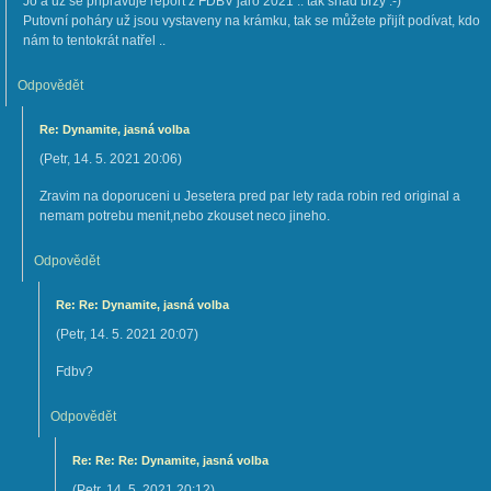
Jo a už se připravuje report z FDBV jaro 2021 .. tak snad brzy :-)
Putovní poháry už jsou vystaveny na krámku, tak se můžete přijít podívat, kdo
nám to tentokrát natřel ..
Odpovědět
Re: Dynamite, jasná volba
(
Petr
,
14. 5. 2021
20:06
)
Zravim na doporuceni u Jesetera pred par lety rada robin red original a
nemam potrebu menit,nebo zkouset neco jineho.
Odpovědět
Re: Re: Dynamite, jasná volba
(
Petr
,
14. 5. 2021
20:07
)
Fdbv?
Odpovědět
Re: Re: Re: Dynamite, jasná volba
(
Petr
,
14. 5. 2021
20:12
)