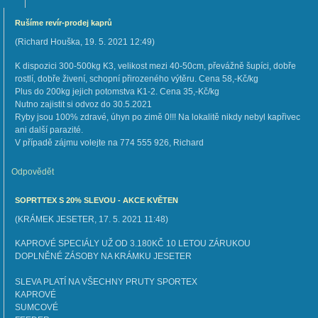
Rušíme revír-prodej kaprů
(
Richard Houška
,
19. 5. 2021
12:49
)
K dispozici 300-500kg K3, velikost mezi 40-50cm, převážně šupíci, dobře
rostlí, dobře živení, schopní přirozeného výtěru. Cena 58,-Kč/kg
Plus do 200kg jejich potomstva K1-2. Cena 35,-Kč/kg
Nutno zajistit si odvoz do 30.5.2021
Ryby jsou 100% zdravé, úhyn po zimě 0!!! Na lokalitě nikdy nebyl kapřivec
ani další parazité.
V případě zájmu volejte na 774 555 926, Richard
Odpovědět
SOPRTTEX S 20% SLEVOU - AKCE KVĚTEN
(
KRÁMEK JESETER
,
17. 5. 2021
11:48
)
KAPROVÉ SPECIÁLY UŽ OD 3.180KČ 10 LETOU ZÁRUKOU
DOPLNĚNÉ ZÁSOBY NA KRÁMKU JESETER
SLEVA PLATÍ NA VŠECHNY PRUTY SPORTEX
KAPROVÉ
SUMCOVÉ