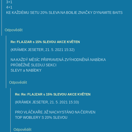
3+1
4+1
KE KAŽDÉMU SETU 20% SLEVA NA BOILIE ZNAČKY DYNAMITE BAITS
Odpovědět
Re: FLAJZAR s 15% SLEVOU AKCE KVĚTEN
(
KRÁMEK JESETER
,
21. 5. 2021
15:32
)
NA KAŽDÝ MĚSÍC PŘIPRAVENÁ ZVÝHODNĚNÁ NABÍDKA
PRŮBĚŽNĚ SLEDUJ SEKCI
SLEVY a NABÍDKY
Odpovědět
Re: Re: FLAJZAR s 15% SLEVOU AKCE KVĚTEN
(
KRÁMEK JESETER
,
21. 5. 2021
15:33
)
PRO VLÁČKAŘE JIŽ NACHYSTÁNO NA ČERVEN
TOP WOBLERY S 20% SLEVOU
Odpovědět