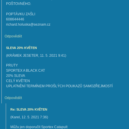
POŠTOVNÉHO.
POPTÁVKU ZAŠLI
608644446
richard.holuska@seznam.cz
Odpovědět
SLEVA 20% KVĚTEN
(
KRÁMEK JESETER
,
11. 5. 2021
9:41
)
PRUTY
SPORTEX A BLACK CAT
20% SLEVA
CELÝ KVĚTEN
UPLATNĚNÍ TERMÍNEM PROŠLÝCH POUKAZŮ SAMOZŘEJMOSTÍ
Odpovědět
Re: SLEVA 20% KVĚTEN
(
Karel
,
12. 5. 2021
7:36
)
Můžu jen doporučit Sportex Catapult