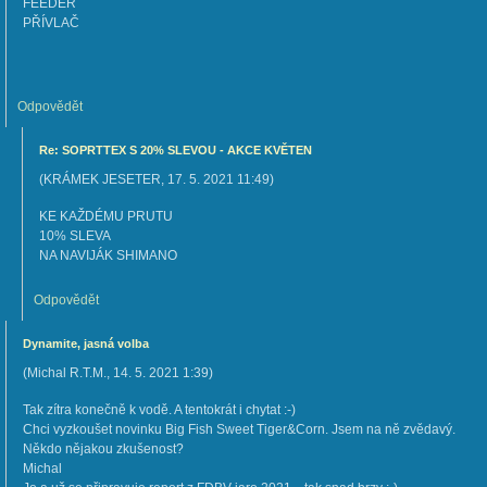
FEEDER
PŘÍVLAČ
Odpovědět
Re: SOPRTTEX S 20% SLEVOU - AKCE KVĚTEN
(
KRÁMEK JESETER
,
17. 5. 2021
11:49
)
KE KAŽDÉMU PRUTU
10% SLEVA
NA NAVIJÁK SHIMANO
Odpovědět
Dynamite, jasná volba
(
Michal R.T.M.
,
14. 5. 2021
1:39
)
Tak zítra konečně k vodě. A tentokrát i chytat :-)
Chci vyzkoušet novinku Big Fish Sweet Tiger&Corn. Jsem na ně zvědavý.
Někdo nějakou zkušenost?
Michal