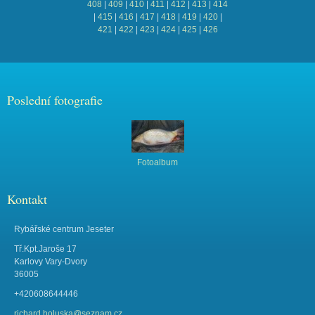
408
|
409
|
410
|
411
|
412
|
413
|
414
|
415
|
416
|
417
|
418
|
419
|
420
|
421
|
422
|
423
|
424
|
425
|
426
Poslední fotografie
Fotoalbum
Kontakt
Rybářské centrum Jeseter
Tř.Kpt.Jaroše 17
Karlovy Vary-Dvory
36005
+420608644446
richard.holuska@seznam.cz