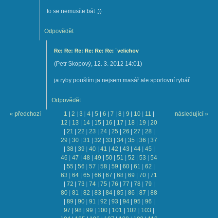
to se nemusíte bát ;))
Odpovědět
Re: Re: Re: Re: Re: Re: ¨velichov
(
Petr Skopový
,
12. 3. 2012
14:01
)
ja ryby pouštím ja nejsem masář ale sportovní rybář
Odpovědět
« předchozí
1
|
2
|
3
|
4
|
5
|
6
|
7
|
8
|
9
|
10
|
11
|
následující »
12
|
13
|
14
|
15
|
16
|
17
|
18
|
19
|
20
|
21
|
22
|
23
|
24
|
25
|
26
|
27
|
28
|
29
|
30
|
31
|
32
|
33
|
34
|
35
|
36
|
37
|
38
|
39
|
40
|
41
|
42
|
43
|
44
|
45
|
46
|
47
|
48
|
49
|
50
|
51
|
52
|
53
|
54
|
55
|
56
|
57
|
58
|
59
|
60
|
61
|
62
|
63
|
64
|
65
|
66
|
67
|
68
|
69
|
70
|
71
|
72
|
73
|
74
|
75
|
76
|
77
|
78
|
79
|
80
|
81
|
82
|
83
|
84
|
85
|
86
|
87
|
88
|
89
|
90
|
91
|
92
|
93
|
94
|
95
|
96
|
97
|
98
|
99
|
100
|
101
|
102
|
103
|