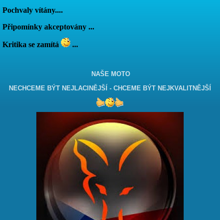
Pochvaly vítány....
Připomínky akceptovány ...
Kritika se zamítá
...
NAŠE MOTO
NECHCEME BÝT NEJLACINĚJŠÍ - CHCEME BÝT NEJKVALITNĚJŠÍ