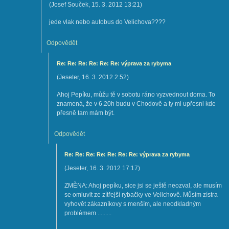
(
Josef Souček
,
15. 3. 2012
13:21
)
jede vlak nebo autobus do Velichova????
Odpovědět
Re: Re: Re: Re: Re: Re: výprava za rybyma
(
Jeseter
,
16. 3. 2012
2:52
)
Ahoj Pepíku, můžu tě v sobotu ráno vyzvednout doma. To
znamená, že v 6.20h budu v Chodově a ty mi upřesni kde
přesně tam mám být.
Odpovědět
Re: Re: Re: Re: Re: Re: Re: výprava za rybyma
(
Jeseter
,
16. 3. 2012
17:17
)
ZMĚNA: Ahoj pepíku, sice jsi se ještě neozval, ale musím
se omluvit ze zítřejší rybačky ve Velichově. Můsím zístra
vyhovět zákazníkovy s menším, ale neodkladným
problémem .........