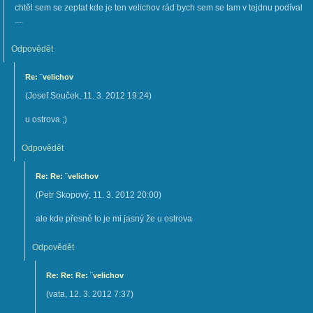
chtěl sem se zeptat kde je ten velichov rád bych sem se tam v tejdnu podíval
....
Odpovědět
Re: ¨velichov
(
Josef Souček
,
11. 3. 2012
19:24
)
u ostrova ;)
Odpovědět
Re: Re: ¨velichov
(
Petr Skopový
,
11. 3. 2012
20:00
)
ale kde přesně to je mi jasný že u ostrova
Odpovědět
Re: Re: Re: ¨velichov
(
vata
,
12. 3. 2012
7:37
)