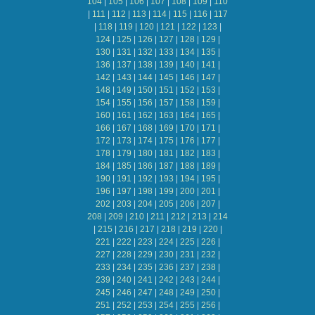
104
|
105
|
106
|
107
|
108
|
109
|
110
|
111
|
112
|
113
|
114
|
115
|
116
|
117
|
118
|
119
|
120
|
121
|
122
|
123
|
124
|
125
|
126
|
127
|
128
|
129
|
130
|
131
|
132
|
133
|
134
|
135
|
136
|
137
|
138
|
139
|
140
|
141
|
142
|
143
|
144
|
145
|
146
|
147
|
148
|
149
|
150
|
151
|
152
|
153
|
154
|
155
|
156
|
157
|
158
|
159
|
160
|
161
|
162
|
163
|
164
|
165
|
166
|
167
|
168
|
169
|
170
|
171
|
172
|
173
|
174
|
175
|
176
|
177
|
178
|
179
|
180
|
181
|
182
|
183
|
184
|
185
|
186
|
187
|
188
|
189
|
190
|
191
|
192
|
193
|
194
|
195
|
196
|
197
|
198
|
199
|
200
|
201
|
202
|
203
|
204
|
205
|
206
|
207
|
208
|
209
|
210
|
211
|
212
|
213
|
214
|
215
|
216
|
217
|
218
|
219
|
220
|
221
|
222
|
223
|
224
|
225
|
226
|
227
|
228
|
229
|
230
|
231
|
232
|
233
|
234
|
235
|
236
|
237
|
238
|
239
|
240
|
241
|
242
|
243
|
244
|
245
|
246
|
247
|
248
|
249
|
250
|
251
|
252
|
253
|
254
|
255
|
256
|