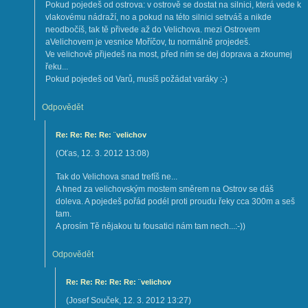
Pokud pojedeš od ostrova: v ostrově se dostat na silnici, která vede k
vlakovému nádraží, no a pokud na této silnici setrváš a nikde
neodbočíš, tak tě přivede až do Velichova. mezi Ostrovem
aVelichovem je vesnice Moříčov, tu normálně projedeš.
Ve velichově přijedeš na most, před ním se dej doprava a zkoumej
řeku...
Pokud pojedeš od Varů, musíš požádat varáky :-)
Odpovědět
Re: Re: Re: Re: ¨velichov
(
Oťas
,
12. 3. 2012
13:08
)
Tak do Velichova snad trefíš ne...
A hned za velichovským mostem směrem na Ostrov se dáš
doleva. A pojedeš pořád podél proti proudu řeky cca 300m a seš
tam.
A prosím Tě nějakou tu fousatici nám tam nech...:-))
Odpovědět
Re: Re: Re: Re: Re: ¨velichov
(
Josef Souček
,
12. 3. 2012
13:27
)