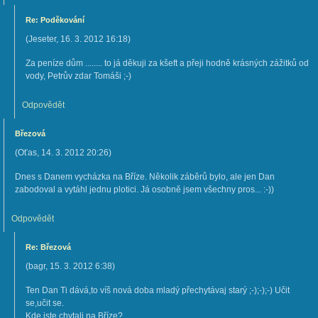
Re: Poděkování
(
Jeseter
,
16. 3. 2012
16:18
)
Za peníze dům ........ to já děkuji za kšeft a přeji hodně krásných zážitků od
vody, Petrův zdar Tomáši ;-)
Odpovědět
Březová
(
Oťas
,
14. 3. 2012
20:26
)
Dnes s Danem vycházka na Bříze. Několik záběrů bylo, ale jen Dan
zabodoval a vytáhl jednu plotici. Já osobně jsem všechny pros... :-))
Odpovědět
Re: Březová
(
bagr
,
15. 3. 2012
6:38
)
Ten Dan Ti dává,to víš nová doba mladý přechytávaj starý ;-);-);-) Učit
se,učit se.
Kde jste chytali na Bříze?