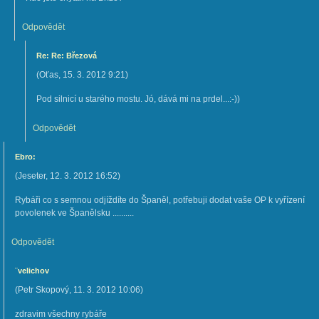
Odpovědět
Re: Re: Březová
(
Oťas
,
15. 3. 2012
9:21
)
Pod silnicí u starého mostu. Jó, dává mi na prdel...:-))
Odpovědět
Ebro:
(
Jeseter
,
12. 3. 2012
16:52
)
Rybáři co s semnou odjíždíte do Španěl, potřebuji dodat vaše OP k vyřízení
povolenek ve Španělsku ..........
Odpovědět
¨velichov
(
Petr Skopový
,
11. 3. 2012
10:06
)
zdravim všechny rybáře