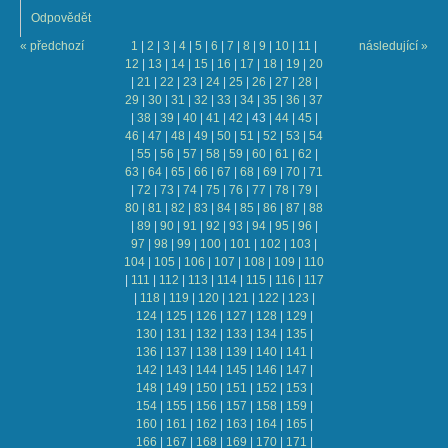
Odpovědět
« předchozí
1
|
2
|
3
|
4
|
5
|
6
|
7
|
8
|
9
|
10
|
11
|
následující »
12
|
13
|
14
|
15
|
16
|
17
|
18
|
19
|
20
|
21
|
22
|
23
|
24
|
25
|
26
|
27
|
28
|
29
|
30
|
31
|
32
|
33
|
34
|
35
|
36
|
37
|
38
|
39
|
40
|
41
|
42
|
43
|
44
|
45
|
46
|
47
|
48
|
49
|
50
|
51
|
52
|
53
|
54
|
55
|
56
|
57
|
58
|
59
|
60
|
61
|
62
|
63
|
64
|
65
|
66
|
67
|
68
|
69
|
70
|
71
|
72
|
73
|
74
|
75
|
76
|
77
|
78
|
79
|
80
|
81
|
82
|
83
|
84
|
85
|
86
|
87
|
88
|
89
|
90
|
91
|
92
|
93
|
94
|
95
|
96
|
97
|
98
|
99
|
100
|
101
|
102
|
103
|
104
|
105
|
106
|
107
|
108
|
109
|
110
|
111
|
112
|
113
|
114
|
115
|
116
|
117
|
118
|
119
|
120
|
121
|
122
|
123
|
124
|
125
|
126
|
127
|
128
|
129
|
130
|
131
|
132
|
133
|
134
|
135
|
136
|
137
|
138
|
139
|
140
|
141
|
142
|
143
|
144
|
145
|
146
|
147
|
148
|
149
|
150
|
151
|
152
|
153
|
154
|
155
|
156
|
157
|
158
|
159
|
160
|
161
|
162
|
163
|
164
|
165
|
166
|
167
|
168
|
169
|
170
|
171
|