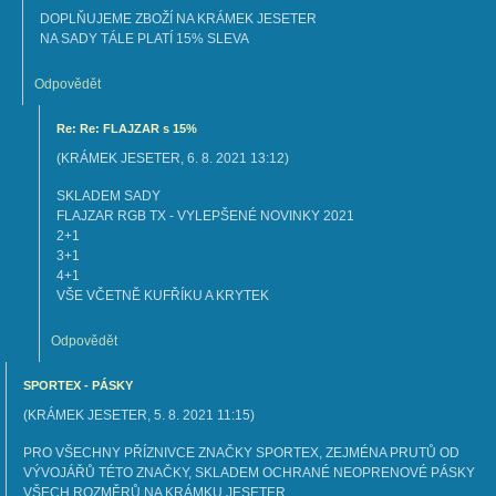
DOPLŇUJEME ZBOŽÍ NA KRÁMEK JESETER
NA SADY TÁLE PLATÍ 15% SLEVA
Odpovědět
Re: Re: FLAJZAR s 15%
(
KRÁMEK JESETER
,
6. 8. 2021
13:12
)
SKLADEM SADY
FLAJZAR RGB TX - VYLEPŠENÉ NOVINKY 2021
2+1
3+1
4+1
VŠE VČETNĚ KUFŘÍKU A KRYTEK
Odpovědět
SPORTEX - PÁSKY
(
KRÁMEK JESETER
,
5. 8. 2021
11:15
)
PRO VŠECHNY PŘÍZNIVCE ZNAČKY SPORTEX, ZEJMÉNA PRUTŮ OD
VÝVOJÁŘŮ TÉTO ZNAČKY, SKLADEM OCHRANÉ NEOPRENOVÉ PÁSKY
VŠECH ROZMĚRŮ NA KRÁMKU JESETER