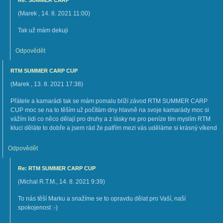
Re: SUMMER CARP
(
Marek
,
14. 8. 2021
11:00
)
Tak už mám dekuji
Odpovědět
RTM SUMMER CARP CUP
(
Marek
,
13. 8. 2021
17:38
)
Přátele a kamarádi tak se mám pomalu blíží závod RTM SUMMER CARP
CUP moc se na to těším už počítám dny hlavně na svoje kamarády moc si
vážím lidi co něco dělají pro druhy a z lásky ne pro peníze tím myslím RTM
kluci děláte to dobře a jsem rád že patřím mezi vás uděláme si krásný víkend
Odpovědět
Re: RTM SUMMER CARP CUP
(
Michal R.T.M.
,
14. 8. 2021
9:39
)
To nás těší Marku a snažíme se to opravdu dělat pro Vaší, naší
spokojenost :-)