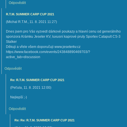
Odpovědět
R.T.M. SUMMER CARP CUP 2021
(
Michal R.T.M.
,
11. 8. 2021
11:27
)
Dnes jsem pro Vás vyzvedl dárkové poukazy a hlavní cenu od generálního
sponzora Krámku Jeseter KV, luxusní kaprové pruty Sportex Catapult CS-3
Stalker
Děkuji a vřele všem doporučuji www.jeseterkv.cz
https://www.facebook.com/events/243848890469703/?
active_tab=discussion
Odpovědět
Re: R.T.M. SUMMER CARP CUP 2021
(
Peťula
,
11. 8. 2021
12:00
)
Nejlepší ;-)
Odpovědět
Re: Re: R.T.M. SUMMER CARP CUP 2021