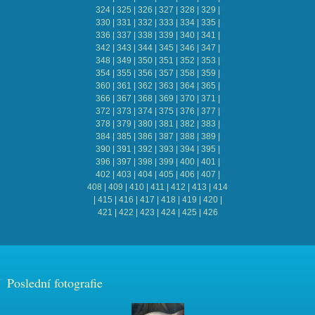
324
|
325
|
326
|
327
|
328
|
329
|
330
|
331
|
332
|
333
|
334
|
335
|
336
|
337
|
338
|
339
|
340
|
341
|
342
|
343
|
344
|
345
|
346
|
347
|
348
|
349
|
350
|
351
|
352
|
353
|
354
|
355
|
356
|
357
|
358
|
359
|
360
|
361
|
362
|
363
|
364
|
365
|
366
|
367
|
368
|
369
|
370
|
371
|
372
|
373
|
374
|
375
|
376
|
377
|
378
|
379
|
380
|
381
|
382
|
383
|
384
|
385
|
386
|
387
|
388
|
389
|
390
|
391
|
392
|
393
|
394
|
395
|
396
|
397
|
398
|
399
|
400
|
401
|
402
|
403
|
404
|
405
|
406
|
407
|
408
|
409
|
410
|
411
|
412
|
413
|
414
|
415
|
416
|
417
|
418
|
419
|
420
|
421
|
422
|
423
|
424
|
425
|
426
Poslední fotografie