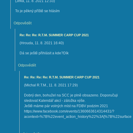
(
Jirka
,
11. 8. 2021
12:33
)
To je pěkný příště se hlásím
Odpovědět
Re: Re: Re: R.T.M. SUMMER CARP CUP 2021
(
Hrouda
,
11. 8. 2021
16:40
)
Dá se ještě přihlásit a kde?Dík
Odpovědět
Re: Re: Re: Re: R.T.M. SUMMER CARP CUP 2021
(
Michal R.T.M.
,
11. 8. 2021
17:29
)
Dobrý den, bohužel na SCC je plně obsazeno. Doporučuji
sledovat Kalendář akcí - záložka výše.
Ještě máme pár volných míst na FDBV podzim 2021
https://www.facebook.com/events/1360663614314431/?
acontext=%7B%22event_action_history%22%3A[%7B%22surf