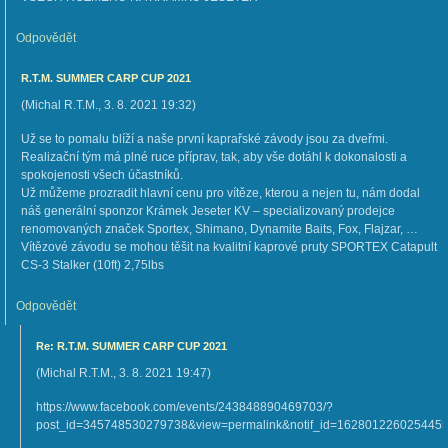
Odpovědět
R.T.M. SUMMER CARP CUP 2021
(
Michal R.T.M.
,
3. 8. 2021
19:32
)
Už se to pomalu blíží a naše první kaprařské závody jsou za dveřmi.
Realizační tým má plné ruce příprav, tak, aby vše dotáhl k dokonalosti a
spokojenosti všech účastníků.
Už můžeme prozradit hlavní cenu pro vítěze, kterou a nejen tu, nám dodal
náš generální sponzor Krámek Jeseter KV – specializovaný prodejce
renomovaných značek Sportex, Shimano, Dynamite Baits, Fox, Flajzar, …
Vítězové závodu se mohou těšit na kvalitní kaprové pruty SPORTEX Catapult
CS-3 Stalker (10ft) 2,75lbs
Odpovědět
Re: R.T.M. SUMMER CARP CUP 2021
(
Michal R.T.M.
,
3. 8. 2021
19:47
)
https://www.facebook.com/events/243848890469703/?
post_id=345748530279738&view=permalink&notif_id=1628012260254455&n