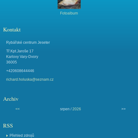
Fotoalbum
Kontakt
Rybářské centrum Jeseter
Tř.Kpt.Jaroše 17
Karlovy Vary-Dvory
36005
+420608644446
richard.holuska@seznam.cz
Archiv
<<
srpen /
2026
>>
RSS
Přehled zdrojů