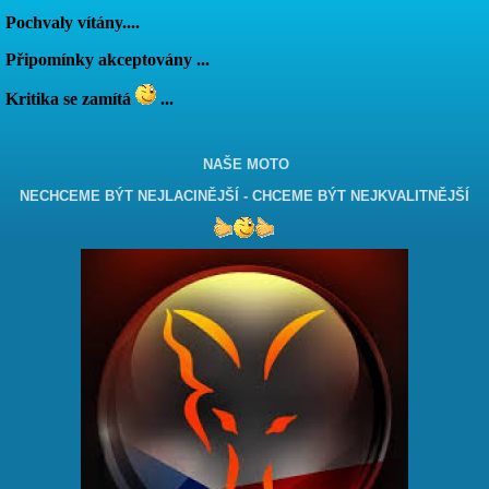
Pochvaly vítány....
Připomínky akceptovány ...
Kritika se zamítá
...
NAŠE MOTO
NECHCEME BÝT NEJLACINĚJŠÍ - CHCEME BÝT NEJKVALITNĚJŠÍ