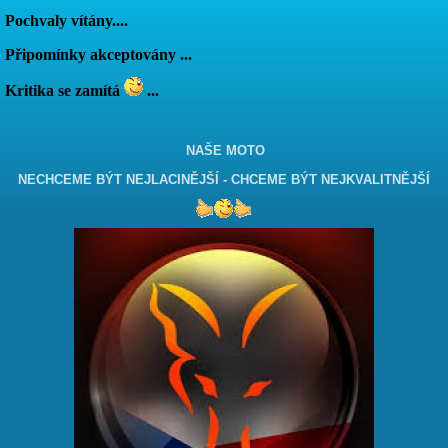
Pochvaly vítány....
Připomínky akceptovány ...
Kritika se zamítá
...
NAŠE MOTO
NECHCEME BÝT NEJLACINĚJŠÍ - CHCEME BÝT NEJKVALITNĚJŠÍ