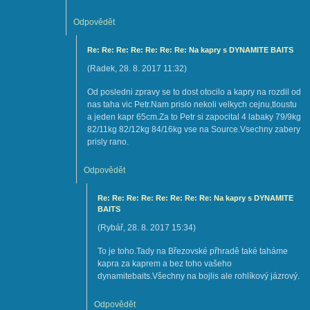
Odpovědět
Re: Re: Re: Re: Re: Re: Re: Na kapry s DYNAMITE BAITS
(
Radek
,
28. 8. 2017
11:32
)
Od posledni zpravy se to dost otocilo a kapry na rozdil od
nas taha vic Petr.Nam prislo nekoli velkych cejnu,tloustu
a jeden kapr 65cm.Za to Petr si zapocital 4 labaky 79/9kg
82/11kg 82/12kg 84/16kg vse na Source.Vsechny zabery
prisly rano.
Odpovědět
Re: Re: Re: Re: Re: Re: Re: Re: Na kapry s DYNAMITE
BAITS
(
Rybář
,
28. 8. 2017
15:34
)
To je toho.Tady na Březovské přhradě také taháme
kapra za kaprem a bez toho vašeho
dynamitebaits.Všechny na bojlis ale rohlíkový jázrový.
Odpovědět