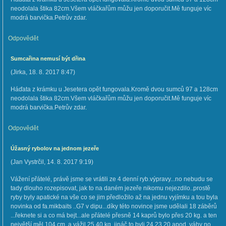
neodolala štika 82cm.Všem vláčkařům můžu jen doporučit.Mě funguje víc
modrá barvička.Petrův zdar.
Odpovědět
Sumcařina nemusí být dřina
(
Jirka
,
18. 8. 2017
8:47
)
Háďata z krámku u Jesetera opět fungovala.Kromě dvou sumců 97 a 128cm
neodolala štika 82cm.Všem vláčkařům můžu jen doporučit.Mě funguje víc
modrá barvička.Petrův zdar.
Odpovědět
Úžasný rybolov na jednom jezeře
(
Jan Vystrčil
,
14. 8. 2017
9:19
)
Vážení přátelé, právě jsme se vrátili ze 4 denní ryb.výpravy...no nebudu se
tady dlouho rozepisovat, jak to na daném jezeře nikomu nejezdilo..prostě
ryby byly apatické na vše co se jim předložilo až na jednu vyjímku a tou byla
novinka od fa.mikbaits ..G7 v dipu...díky této novince jsme udělali 18 záběrů
...řeknete si a co má bejt...ale přátelé přesně 14 kaprů bylo přes 20 kg. a ten
největší měl 104 cm. a vážil 25.40 kg. jináč to byli 24,23,20 apod. váhy no