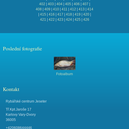
402
|
403
|
404
|
405
|
406
|
407
|
408
|
409
|
410
|
411
|
412
|
413
|
414
|
415
|
416
|
417
|
418
|
419
|
420
|
421
|
422
|
423
|
424
|
425
|
426
Poslední fotografie
Fotoalbum
Kontakt
Rybářské centrum Jeseter
Tř.Kpt.Jaroše 17
Karlovy Vary-Dvory
36005
+420608644446