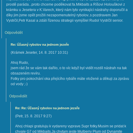
prostě paráda...proto chceme poděkovat fa.Mikbaits a Ríšovi Holouškovi z
krámku u Jesetera v K.Varech, který nám tyto vynikající nástrahy doporučil a
díky jim jsme opět prožili nezapomenutelný rybolov..s pozdravem Jan
Vystrčil,Petr Kasal a zdáli řízenou strategii vymýšlel Rudol Vystrčil senior.
Odpovědět
Re: Úžasný rybolov na jednom jezeře
(
Krámek Jeseter
,
14. 8. 2017
10:31
)
Ahoj Rudo,
jsem rád že se vám tak dařilo, o to víc když byl vidět rozdíl nástrah na tak
obsazeném revíru.
Fotky pro pokochání oka přejícího rybáře máte vložené a děkuji za zprávu
od vody ;-)
Odpovědět
Re: Re: Úžasný rybolov na jednom jezeře
(
Petr
,
15. 8. 2017
9:27
)
Ahoj chlapi gratuluju k vydareny vyprave.Supr fotky.Musim se pridat k
chvale G7 od Mikbaits.Ja chytam jeste Mulberry Plum od Dynamite