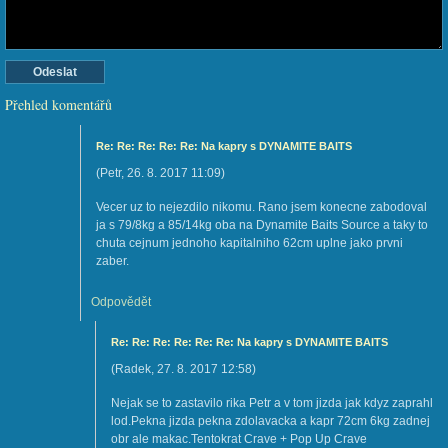
Přehled komentářů
Re: Re: Re: Re: Re: Na kapry s DYNAMITE BAITS
(
Petr
,
26. 8. 2017
11:09
)
Vecer uz to nejezdilo nikomu. Rano jsem konecne zabodoval
ja s 79/8kg a 85/14kg oba na Dynamite Baits Source a taky to
chuta cejnum jednoho kapitalniho 62cm uplne jako prvni
zaber.
Odpovědět
Re: Re: Re: Re: Re: Re: Na kapry s DYNAMITE BAITS
(
Radek
,
27. 8. 2017
12:58
)
Nejak se to zastavilo rika Petr a v tom jizda jak kdyz zaprahl
lod.Pekna jizda pekna zdolavacka a kapr 72cm 6kg zadnej
obr ale makac.Tentokrat Crave + Pop Up Crave