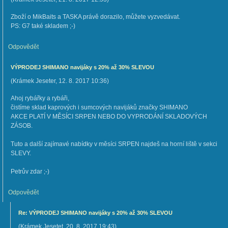
Zboží o MikBaits a TASKA právě dorazilo, můžete vyzvedávat.
PS: G7 také skladem ;-)
Odpovědět
VÝPRODEJ SHIMANO navijáky s 20% až 30% SLEVOU
(
Krámek Jeseter
,
12. 8. 2017
10:36
)
Ahoj rybářky a rybáři,
čistíme sklad kaprových i sumcových navijáků značky SHIMANO
AKCE PLATÍ V MĚSÍCI SRPEN NEBO DO VYPRODÁNÍ SKLADOVÝCH
ZÁSOB.
Tuto a další zajímavé nabídky v měsíci SRPEN najdeš na horní liště v sekci
SLEVY.
Petrův zdar ;-)
Odpovědět
Re: VÝPRODEJ SHIMANO navijáky s 20% až 30% SLEVOU
(
Krámek Jesetet
,
20. 8. 2017
19:43
)