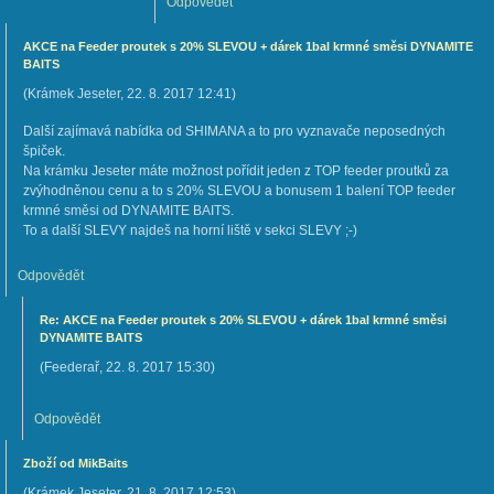
Odpovědět
AKCE na Feeder proutek s 20% SLEVOU + dárek 1bal krmné směsi DYNAMITE
BAITS
(
Krámek Jeseter
,
22. 8. 2017
12:41
)
Další zajímavá nabídka od SHIMANA a to pro vyznavače neposedných
špiček.
Na krámku Jeseter máte možnost pořídit jeden z TOP feeder proutků za
zvýhodněnou cenu a to s 20% SLEVOU a bonusem 1 balení TOP feeder
krmné směsi od DYNAMITE BAITS.
To a další SLEVY najdeš na horní liště v sekci SLEVY ;-)
Odpovědět
Re: AKCE na Feeder proutek s 20% SLEVOU + dárek 1bal krmné směsi
DYNAMITE BAITS
(
Feederař
,
22. 8. 2017
15:30
)
Odpovědět
Zboží od MikBaits
(
Krámek Jeseter
,
21. 8. 2017
12:53
)