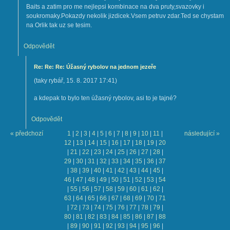
Baits a zatim pro me nejlepsi kombinace na dva pruty,svazovky i
soukromaky.Pokazdy nekolik jizdicek.Vsem petruv zdar.Ted se chystam
na Orlik tak uz se tesim.
Odpovědět
Re: Re: Re: Úžasný rybolov na jednom jezeře
(
taky rybář
,
15. 8. 2017
17:41
)
a kdepak to bylo ten úžasný rybolov, asi to je tajné?
Odpovědět
« předchozí
1
|
2
|
3
|
4
|
5
|
6
|
7
|
8
|
9
|
10
|
11
|
následující »
12
|
13
|
14
|
15
|
16
|
17
|
18
|
19
|
20
|
21
|
22
|
23
|
24
|
25
|
26
|
27
|
28
|
29
|
30
|
31
|
32
|
33
|
34
|
35
|
36
|
37
|
38
|
39
|
40
|
41
|
42
|
43
|
44
|
45
|
46
|
47
|
48
|
49
|
50
|
51
|
52
|
53
|
54
|
55
|
56
|
57
|
58
|
59
|
60
|
61
|
62
|
63
|
64
|
65
|
66
|
67
|
68
|
69
|
70
|
71
|
72
|
73
|
74
|
75
|
76
|
77
|
78
|
79
|
80
|
81
|
82
|
83
|
84
|
85
|
86
|
87
|
88
|
89
|
90
|
91
|
92
|
93
|
94
|
95
|
96
|