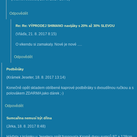
Odpovědět
Re: Re: VÝPRODEJ SHIMANO navijáky s 20% až 30% SLEVOU
(
Vláďa
,
21. 8. 2017
8:15
)
O vikendu si zamakaly. Nové je nové .....
Odpovědět
Podběráky
(
Krámek Jeseter
,
18. 8. 2017
13:14
)
Konečně opět skladem oblíbené kaprové podběráky s dvoudílnou ručkou a s
polovákem ZDARMA jako dárek ;-)
Odpovědět
Sumcařina nemusí být dřina
(
Jirka
,
18. 8. 2017
8:48
)
Háďata z krámku u Jesetera opět fungovala.Kromě dvou sumců 97 a 128cm