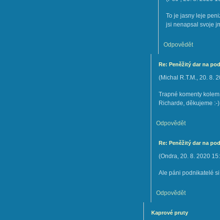
To je jasny leje pe
jsi nenapsal svoje 
Odpovědět
Re: Peněžitý dar na po
(
Michal R.T.M.
,
20. 8. 
Trapné komenty kolem 
Richarde, děkujeme :-)
Odpovědět
Re: Peněžitý dar na po
(
Ondra
,
20. 8. 2020
15
Ale páni podnikatelé s
Odpovědět
Kaprové pruty