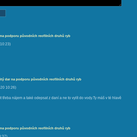
 na podporu původních reofilních druhů ryb
10:23
)
itý dar na podporu původních reofilních druhů ryb
020
10:26
)
it třeba nájem a také odepsat z daní a ne to vylít do vody.Ty máš v té hlavě
 na podporu původních reofilních druhů ryb
0:37
)