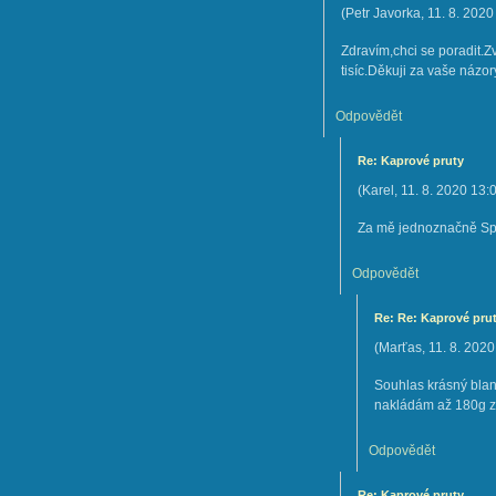
(
Petr Javorka
,
11. 8. 2020
Zdravím,chci se poradit.Z
tisíc.Děkuji za vaše názor
Odpovědět
Re: Kaprové pruty
(
Karel
,
11. 8. 2020
13:
Za mě jednoznačně Spor
Odpovědět
Re: Re: Kaprové pru
(
Marťas
,
11. 8. 2020
Souhlas krásný blan
nakládám až 180g z
Odpovědět
Re: Kaprové pruty