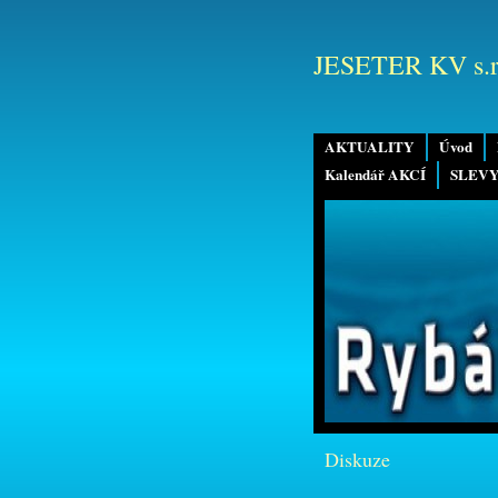
JESETER KV s.r
AKTUALITY
Úvod
Kalendář AKCÍ
SLEVY
Diskuze