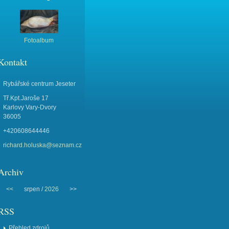
Fotoalbum
Kontakt
Rybářské centrum Jeseter
Tř.Kpt.Jaroše 17
Karlovy Vary-Dvory
36005
+420608644446
richard.holuska@seznam.cz
Archiv
<<
srpen /
2026
>>
RSS
Přehled zdrojů