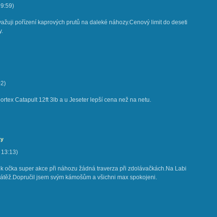
9:59
)
važuji pořízení kaprových prutů na daleké náhozy.Cenový limit do deseti
y.
02
)
tex Catapult 12ft 3lb a u Jeseter lepší cena než na netu.
ty
13:13
)
k očka super akce při náhozu žádná traverza při zdolávačkách.Na Labi
átěž.Dopručil jsem svým kámošům a všichni max spokojeni.