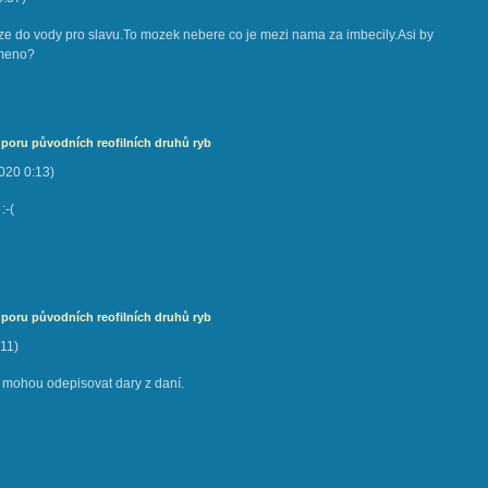
nize do vody pro slavu.To mozek nebere co je mezi nama za imbecily.Asi by
jmeno?
dporu původních reofilních druhů ryb
2020
0:13
)
:-(
dporu původních reofilních druhů ryb
:11
)
i mohou odepisovat dary z daní.