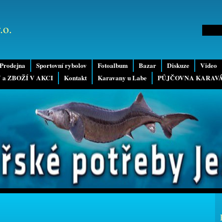
.o.
Prodejna
Sportovní rybolov
Fotoalbum
Bazar
Diskuze
Video
 a ZBOŽÍ V AKCI
Kontakt
Karavany u Labe
PŮJČOVNA KARAV