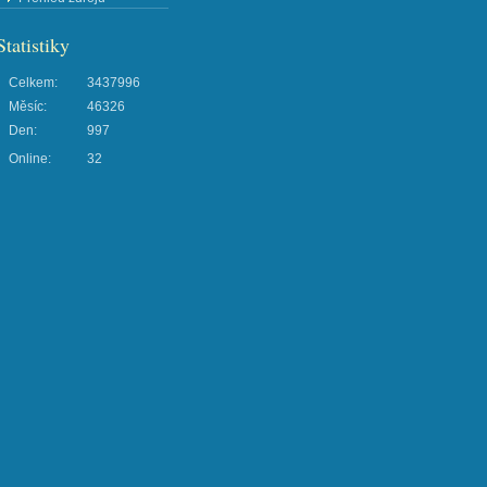
Statistiky
Celkem:
3437996
Měsíc:
46326
Den:
997
Online:
32