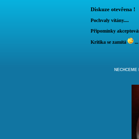
Diskuze otevřena !
Pochvaly vítány....
Připomínky akcepto
Kritika se zamítá
...
NECHCEME B