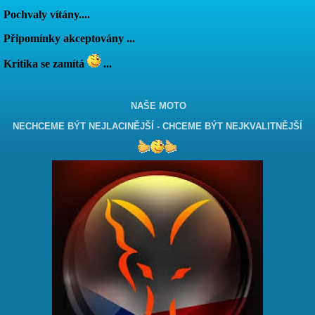
Pochvaly vítány....
Připomínky akceptovány ...
Kritika se zamítá
...
NAŠE MOTO
NECHCEME BÝT NEJLACINĚJŠÍ - CHCEME BÝT NEJKVALITNĚJŠÍ