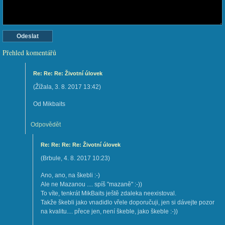
Přehled komentářů
Re: Re: Re: Životní úlovek
(
Žížala
,
3. 8. 2017
13:42
)
Od Mikbaits
Odpovědět
Re: Re: Re: Re: Životní úlovek
(
Brbule
,
4. 8. 2017
10:23
)
Ano, ano, na škebli :-)
Ale ne Mazanou .... spíš "mazaně" :-))
To víte, tenkrát MikBaits ještě zdaleka neexistoval.
Takže škebli jako vnadidlo vřele doporučuji, jen si dávejte pozor
na kvalitu.... přece jen, není škeble, jako škeble :-))