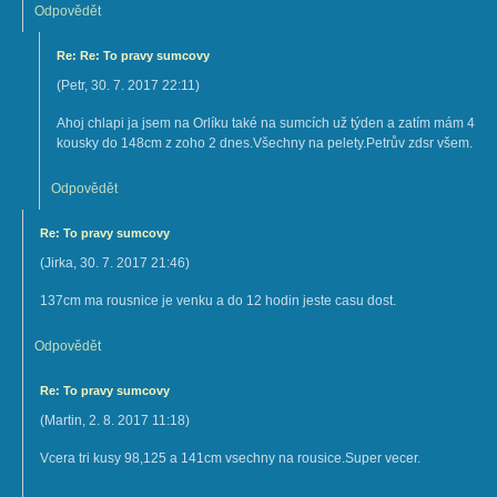
Odpovědět
Re: Re: To pravy sumcovy
(
Petr
,
30. 7. 2017
22:11
)
Ahoj chlapi ja jsem na Orlíku také na sumcích už týden a zatím mám 4
kousky do 148cm z zoho 2 dnes.Všechny na pelety.Petrův zdsr všem.
Odpovědět
Re: To pravy sumcovy
(
Jirka
,
30. 7. 2017
21:46
)
137cm ma rousnice je venku a do 12 hodin jeste casu dost.
Odpovědět
Re: To pravy sumcovy
(
Martin
,
2. 8. 2017
11:18
)
Vcera tri kusy 98,125 a 141cm vsechny na rousice.Super vecer.