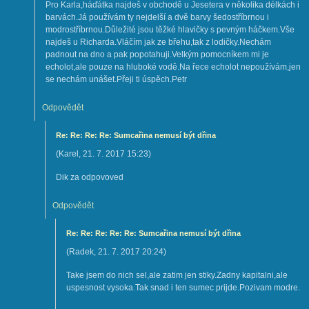
Pro Karla,háďátka najdeš v obchodě u Jesetera v několika délkách i
barvách.Já používám ty nejdelší a dvě barvy šedostříbrnou i
modrostříbrnou.Důležité jsou těžké hlavičky s pevným háčkem.Vše
najdeš u Richarda.Vláčím jak ze břehu,tak z lodičky.Nechám
padnout na dno a pak popotahuji.Velkým pomocníkem mi je
echolot,ale pouze na hluboké vodě.Na řece echolot nepoužívám,jen
se nechám unášet.Přeji ti úspěch.Petr
Odpovědět
Re: Re: Re: Re: Sumcařina nemusí být dřina
(
Karel
,
21. 7. 2017
15:23
)
Dik za odpovoved
Odpovědět
Re: Re: Re: Re: Re: Sumcařina nemusí být dřina
(
Radek
,
21. 7. 2017
20:24
)
Take jsem do nich sel,ale zatim jen stiky.Zadny kapitalni,ale
uspesnost vysoka.Tak snad i ten sumec prijde.Pozivam modre.