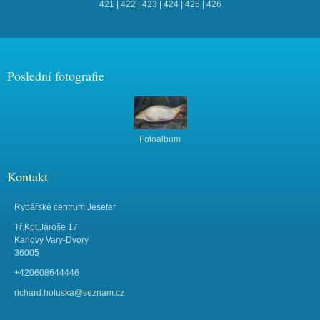
421
|
422
|
423
|
424
|
425
|
426
Poslední fotografie
Fotoalbum
Kontakt
Rybářské centrum Jeseter
Tř.Kpt.Jaroše 17
Karlovy Vary-Dvory
36005
+420608644446
richard.holuska@seznam.cz