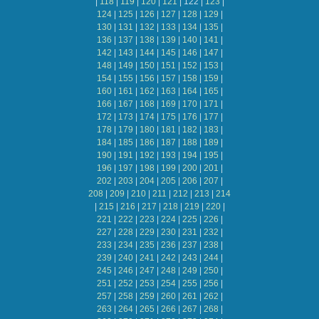
|
118
|
119
|
120
|
121
|
122
|
123
|
124
|
125
|
126
|
127
|
128
|
129
|
130
|
131
|
132
|
133
|
134
|
135
|
136
|
137
|
138
|
139
|
140
|
141
|
142
|
143
|
144
|
145
|
146
|
147
|
148
|
149
|
150
|
151
|
152
|
153
|
154
|
155
|
156
|
157
|
158
|
159
|
160
|
161
|
162
|
163
|
164
|
165
|
166
|
167
|
168
|
169
|
170
|
171
|
172
|
173
|
174
|
175
|
176
|
177
|
178
|
179
|
180
|
181
|
182
|
183
|
184
|
185
|
186
|
187
|
188
|
189
|
190
|
191
|
192
|
193
|
194
|
195
|
196
|
197
|
198
|
199
|
200
|
201
|
202
|
203
|
204
|
205
|
206
|
207
|
208
|
209
|
210
|
211
|
212
|
213
|
214
|
215
|
216
|
217
|
218
|
219
|
220
|
221
|
222
|
223
|
224
|
225
|
226
|
227
|
228
|
229
|
230
|
231
|
232
|
233
|
234
|
235
|
236
|
237
|
238
|
239
|
240
|
241
|
242
|
243
|
244
|
245
|
246
|
247
|
248
|
249
|
250
|
251
|
252
|
253
|
254
|
255
|
256
|
257
|
258
|
259
|
260
|
261
|
262
|
263
|
264
|
265
|
266
|
267
|
268
|