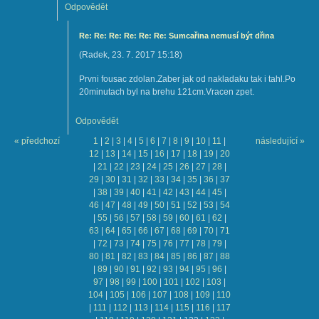
Odpovědět
Re: Re: Re: Re: Re: Re: Sumcařina nemusí být dřina
(
Radek
,
23. 7. 2017
15:18
)
Prvni fousac zdolan.Zaber jak od nakladaku tak i tahl.Po
20minutach byl na brehu 121cm.Vracen zpet.
Odpovědět
« předchozí
1
|
2
|
3
|
4
|
5
|
6
|
7
|
8
|
9
|
10
|
11
|
následující »
12
|
13
|
14
|
15
|
16
|
17
|
18
|
19
|
20
|
21
|
22
|
23
|
24
|
25
|
26
|
27
|
28
|
29
|
30
|
31
|
32
|
33
|
34
|
35
|
36
|
37
|
38
|
39
|
40
|
41
|
42
|
43
|
44
|
45
|
46
|
47
|
48
|
49
|
50
|
51
|
52
|
53
|
54
|
55
|
56
|
57
|
58
|
59
|
60
|
61
|
62
|
63
|
64
|
65
|
66
|
67
|
68
|
69
|
70
|
71
|
72
|
73
|
74
|
75
|
76
|
77
|
78
|
79
|
80
|
81
|
82
|
83
|
84
|
85
|
86
|
87
|
88
|
89
|
90
|
91
|
92
|
93
|
94
|
95
|
96
|
97
|
98
|
99
|
100
|
101
|
102
|
103
|
104
|
105
|
106
|
107
|
108
|
109
|
110
|
111
|
112
|
113
|
114
|
115
|
116
|
117