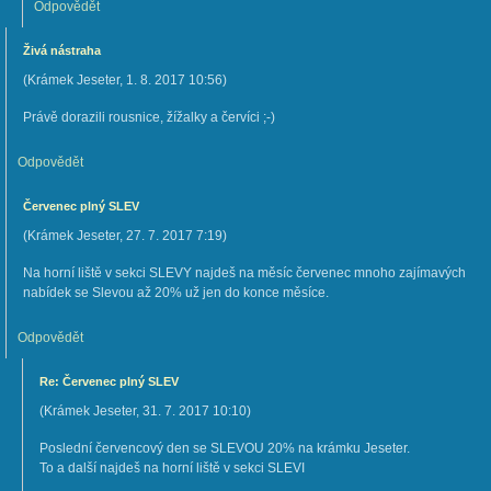
Odpovědět
Živá nástraha
(
Krámek Jeseter
,
1. 8. 2017
10:56
)
Právě dorazili rousnice, žížalky a červíci ;-)
Odpovědět
Červenec plný SLEV
(
Krámek Jeseter
,
27. 7. 2017
7:19
)
Na horní liště v sekci SLEVY najdeš na měsíc červenec mnoho zajímavých
nabídek se Slevou až 20% už jen do konce měsíce.
Odpovědět
Re: Červenec plný SLEV
(
Krámek Jeseter
,
31. 7. 2017
10:10
)
Poslední červencový den se SLEVOU 20% na krámku Jeseter.
To a další najdeš na horní liště v sekci SLEVI