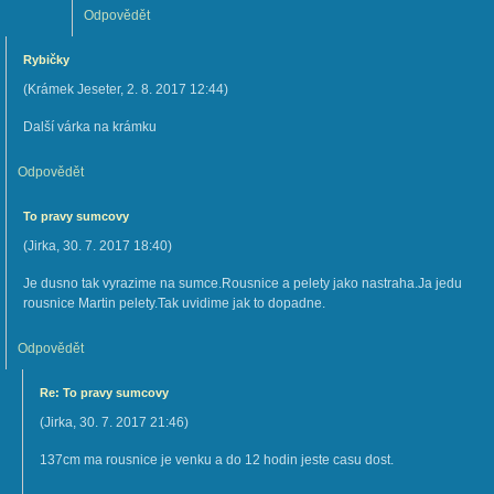
Odpovědět
Rybičky
(
Krámek Jeseter
,
2. 8. 2017
12:44
)
Další várka na krámku
Odpovědět
To pravy sumcovy
(
Jirka
,
30. 7. 2017
18:40
)
Je dusno tak vyrazime na sumce.Rousnice a pelety jako nastraha.Ja jedu
rousnice Martin pelety.Tak uvidime jak to dopadne.
Odpovědět
Re: To pravy sumcovy
(
Jirka
,
30. 7. 2017
21:46
)
137cm ma rousnice je venku a do 12 hodin jeste casu dost.