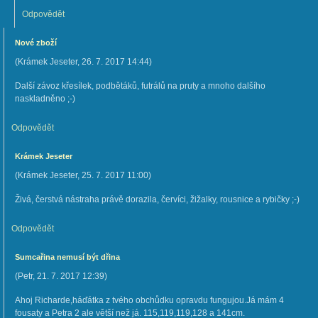
Odpovědět
Nové zboží
(
Krámek Jeseter
,
26. 7. 2017
14:44
)
Další závoz křesílek, podbětáků, futrálů na pruty a mnoho dalšího
naskladněno ;-)
Odpovědět
Krámek Jeseter
(
Krámek Jeseter
,
25. 7. 2017
11:00
)
Živá, čerstvá nástraha právě dorazila, červíci, žižalky, rousnice a rybičky ;-)
Odpovědět
Sumcařina nemusí být dřina
(
Petr
,
21. 7. 2017
12:39
)
Ahoj Richarde,háďátka z tvého obchůdku opravdu fungujou.Já mám 4
fousaty a Petra 2 ale větší než já. 115,119,119,128 a 141cm.