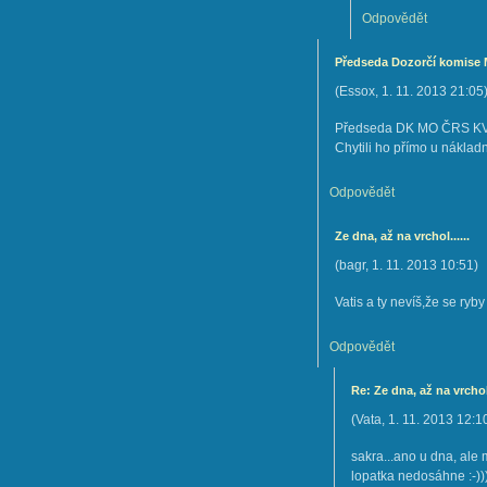
Odpovědět
Předseda Dozorčí komise M
(
Essox
,
1. 11. 2013
21:05
Předseda DK MO ČRS KV Pe
Chytili ho přímo u nákladn
Odpovědět
Ze dna, až na vrchol......
(
bagr
,
1. 11. 2013
10:51
)
Vatis a ty nevíš,že se ryby dr
Odpovědět
Re: Ze dna, až na vrchol.
(
Vata
,
1. 11. 2013
12:1
sakra...ano u dna, ale
lopatka nedosáhne :-))