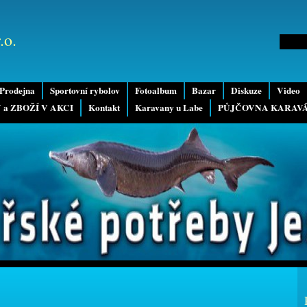
.o.
Prodejna
Sportovní rybolov
Fotoalbum
Bazar
Diskuze
Video
 a ZBOŽÍ V AKCI
Kontakt
Karavany u Labe
PŮJČOVNA KARAV