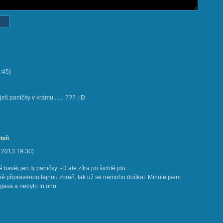
:45
)
eš paničky v krámu ...... ??? ;-D
teři
. 2013
19:30
)
 bavěj jen ty paničky :-D ale zítra po šichtě jdu
ě připravenou tajnou zbraň, tak už se nemohu dočkat. Minule jsem
gasa a nebylo to ono.