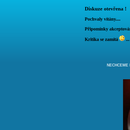
Diskuze otevřena !
Pochvaly vítány....
Připomínky akcepto
Kritika se zamítá
...
NECHCEME B