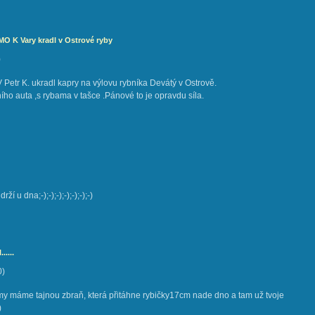
O K Vary kradl v Ostrové ryby
)
tr K. ukradl kapry na výlovu rybníka Devátý v Ostrově.
ího auta ,s rybama v tašce .Pánové to je opravdu síla.
ží u dna;-);-);-);-);-);-);-)
.....
0
)
 my máme tajnou zbraň, která přitáhne rybičky17cm nade dno a tam už tvoje
)