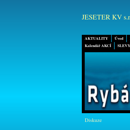
JESETER KV s.r
AKTUALITY
Úvod
Kalendář AKCÍ
SLEVY
Diskuze