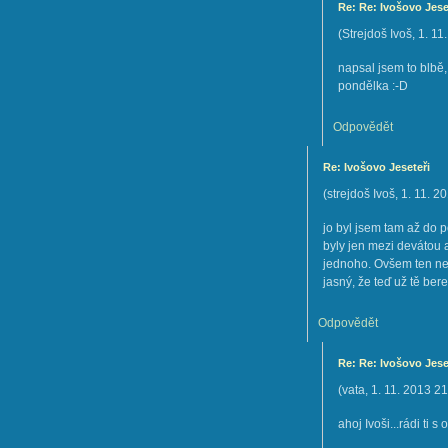
Re: Re: Ivošovo Jese
(
Strejdoš Ivoš
,
1. 11
napsal jsem to blbě,
pondělka :-D
Odpovědět
Re: Ivošovo Jeseteři
(
strejdoš Ivoš
,
1. 11. 2
jo byl jsem tam až do p
byly jen mezi devátou 
jednoho. Ovšem ten nej
jasný, že teď už tě ber
Odpovědět
Re: Re: Ivošovo Jese
(
vata
,
1. 11. 2013
21
ahoj Ivoši...rádi ti