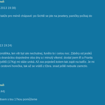
teři
. 2013
19:38
)
 takže pro méně chápavé: po šichtě se jde na jesetery, paničky počkaj do
013
19:24
)
ondělka, ten vítr byl ale nechutnej, funělo to i celou noc. Záběry od jesíků
a dvanáctou dopoledne oba dny a i minulý víkend. dostal jsem tři a Franta
větší (17Kg) mi stále uniká. Až zas pojedeš kolem tak zajdi na kafčo. Je mi
e cestovní horečka, tak až se vrátíš z Ebra. snad ještě nebude zamrzlo.
teři
:44
)
 s otisem s tou 17kou pomůžeme