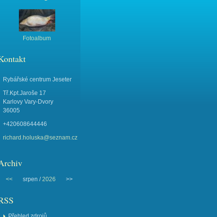
Fotoalbum
Kontakt
Rybářské centrum Jeseter
Tř.Kpt.Jaroše 17
Karlovy Vary-Dvory
36005
+420608644446
richard.holuska@seznam.cz
Archiv
<<
srpen /
2026
>>
RSS
Přehled zdrojů