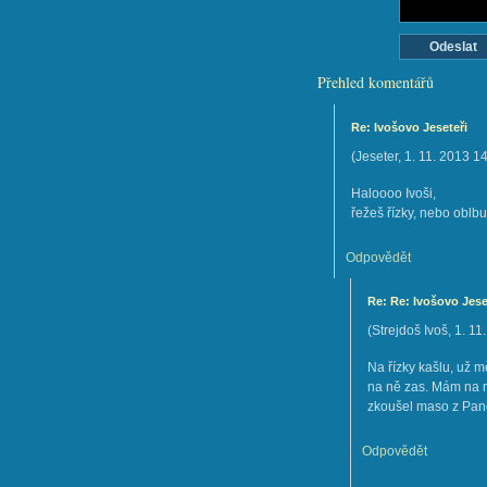
Přehled komentářů
Re: Ivošovo Jeseteři
(
Jeseter
,
1. 11. 2013
14
Haloooo Ivoši,
řežeš řízky, nebo oblbuj
Odpovědět
Re: Re: Ivošovo Jese
(
Strejdoš Ivoš
,
1. 11
Na řízky kašlu, už mě
na ně zas. Mám na n
zkoušel maso z Pan
Odpovědět