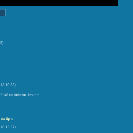
45
)
018
10:38
)
rásků na krámku Jeseter
na říjen
018
12:27
)