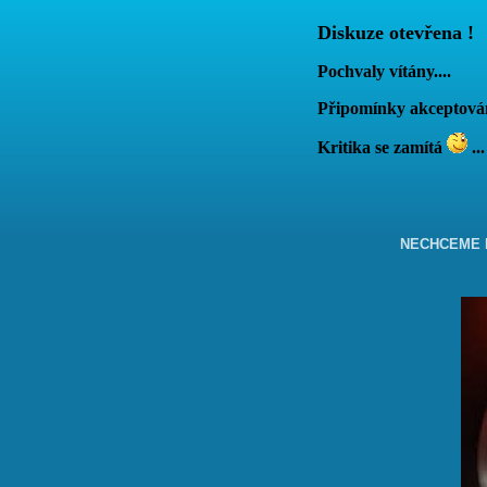
Diskuze otevřena !
Pochvaly vítány....
Připomínky akcepto
Kritika se zamítá
...
NECHCEME B