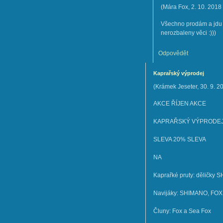
(
Mára Fox
,
2. 10. 2018
Všechno prodám a jdu d
nerozbaleny věci :)))
Odpovědět
Kaprařský výprodej
(
Krámek Jeseter
,
30. 9. 2
AKCE ŘÍJEN AKCE
KAPRAŘSKÝ VÝPRODE
SLEVA 20% SLEVA
NA
Kaprařké pruty: děličk
Navijáky: SHIMANO, FOX
Čluny: Fox a Sea Fox