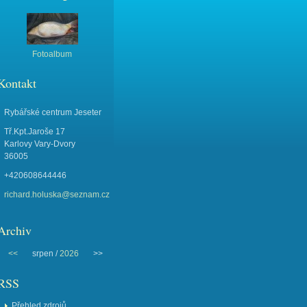
Fotoalbum
Kontakt
Rybářské centrum Jeseter
Tř.Kpt.Jaroše 17
Karlovy Vary-Dvory
36005
+420608644446
richard.holuska@seznam.cz
Archiv
<<
srpen /
2026
>>
RSS
Přehled zdrojů