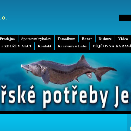
.o.
Prodejna
Sportovní rybolov
Fotoalbum
Bazar
Diskuze
Video
 a ZBOŽÍ V AKCI
Kontakt
Karavany u Labe
PŮJČOVNA KARAV