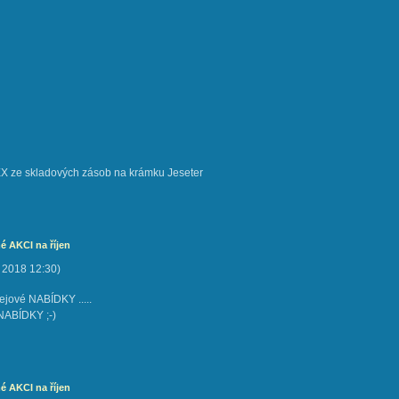
 ze skladových zásob na krámku Jeseter
é AKCI na říjen
. 2018
12:30
)
ejové NABÍDKY .....
NABÍDKY ;-)
é AKCI na říjen