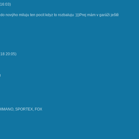
16:03
)
o novýho miluju ten pocit kdyz to rozbaluju :)))Prej mám v garáži ještě
018
20:05
)
J
y SHIMANO, SPORTEX, FOX