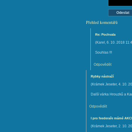
Přehled komentářů
Re: Pochvala
(
Karel
,
6. 10. 2018
11:
Souhlas !!!
Odpovědět
Rybky nástraží
(
Krámek Jeseter
,
4. 10. 2
Další várka Hrouzků a Ka
Odpovědět
I pro feederaře mámé AKCI 
(
Krámek Jeseter
,
2. 10. 2