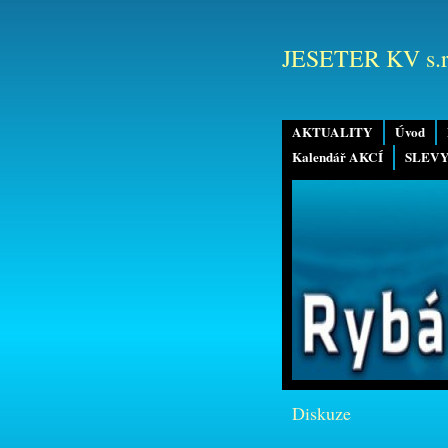
JESETER KV s.r
AKTUALITY
Úvod
Kalendář AKCÍ
SLEVY
Diskuze