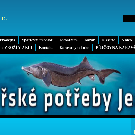
.o.
Prodejna
Sportovní rybolov
Fotoalbum
Bazar
Diskuze
Video
 a ZBOŽÍ V AKCI
Kontakt
Karavany u Labe
PŮJČOVNA KARAV