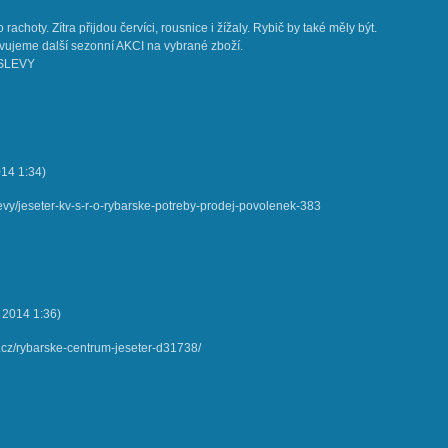
achoty. Zítra přijdou červíci, rousnice i žížaly. Rybič by také měly být.
vujeme další sezonní AKCI na vybrané zboží.
 SLEVY
014
1:34
)
levy/jeseter-kv-s-r-o-rybarske-potreby-prodej-povolenek-383
. 2014
1:36
)
t.cz/rybarske-centrum-jeseter-d31738/