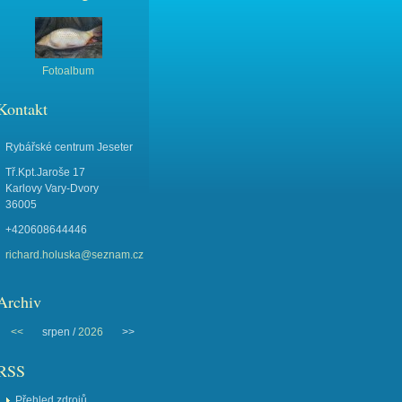
Fotoalbum
Kontakt
Rybářské centrum Jeseter
Tř.Kpt.Jaroše 17
Karlovy Vary-Dvory
36005
+420608644446
richard.holuska@seznam.cz
Archiv
<<
srpen /
2026
>>
RSS
Přehled zdrojů