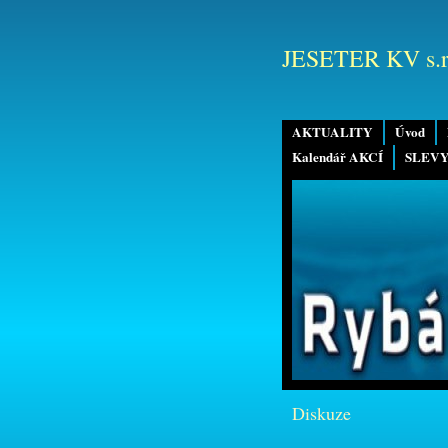
JESETER KV s.r
AKTUALITY
Úvod
Kalendář AKCÍ
SLEVY
Diskuze