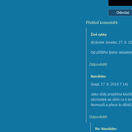
Přehled komentářů
Živé rybky
(
Krámek Jeseter
,
27. 6. 2
Od příštího týdne skladem ž
Odpovědět
Navrátilec
(
bagr
,
27. 6. 2014
7:14
)
Jako vždy proběhla kávičk
obchùdek se vším co k tomu 
Nemusíš a přece to děláš
Odpovědět
Re: Navrátilec