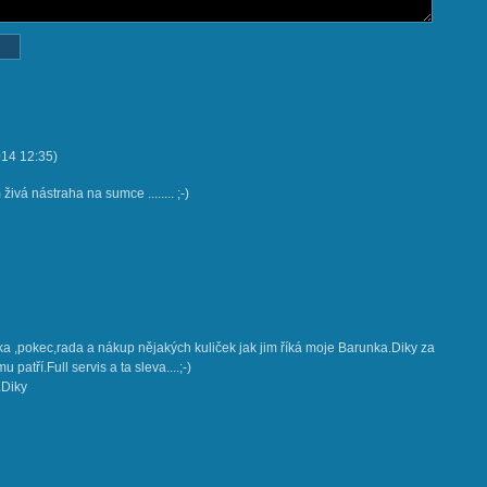
014
12:35
)
ivá nástraha na sumce ........ ;-)
a ,pokec,rada a nákup nějakých kuliček jak jim říká moje Barunka.Diky za
patří.Full servis a ta sleva....;-)
.Diky