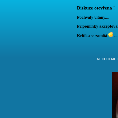
Diskuze otevřena !
Pochvaly vítány....
Připomínky akcepto
Kritika se zamítá
...
NECHCEME B