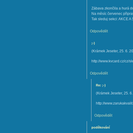
Zábava zkončila a hurá do r
Na měsíc červenec připra
Tak sleduj sekci: AKCE A
Odpovědět
;-)
(
Krámek Jeseter
,
25. 6. 2
http://www.kvcard.cz/cz/s
Odpovědět
Re: ;-)
(
Krámek Jeseter
,
25. 6
http://www.zarukakvali
Odpovědět
poděkování