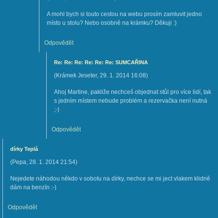
A mohl bych si touto cestou na webu prosím zamluvit jedno
místo u stolu? Nebo osobně na krámku? Děkuji :)
Odpovědět
Re: Re: Re: Re: Re: Re: SUMCAŘINA
(
Krámek Jeseter
,
29. 1. 2014
16:08
)
Ahoj Martine, pakliže nechceš objednat stůl pro více lidí, tak
s jedním místem nebude problém a rezervačka není nutná
;-)
Odpovědět
dírky Teplá
(
Pepa
,
28. 1. 2014
21:54
)
Nejedete náhodou někdo v sobotu na dírky, nechce se mi ject vlakem klidně
dám na benzín :-)
Odpovědět