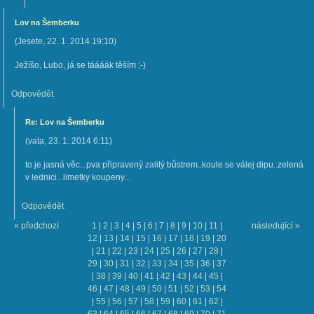
Lov na Šemberku
(
Jesete
,
22. 1. 2014
19:10
)
Ježíšo, Lubo, já se táááák těším ;-)
Odpovědět
Re: Lov na Šemberku
(
vata
,
23. 1. 2014
6:11
)
to je jasná věc...pva připravený zalitý bůstrem..koule se válej dipu..zelená
v lednici...limetky koupeny...
Odpovědět
« předchozí
1
|
2
|
3
|
4
|
5
|
6
|
7
|
8
|
9
|
10
|
11
|
následující »
12
|
13
|
14
|
15
|
16
|
17
|
18
|
19
|
20
|
21
|
22
|
23
|
24
|
25
|
26
|
27
|
28
|
29
|
30
|
31
|
32
|
33
|
34
|
35
|
36
|
37
|
38
|
39
|
40
|
41
|
42
|
43
|
44
|
45
|
46
|
47
|
48
|
49
|
50
|
51
|
52
|
53
|
54
|
55
|
56
|
57
|
58
|
59
|
60
|
61
|
62
|