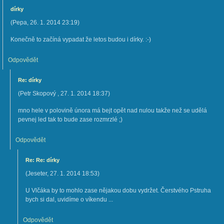
dírky
(
Pepa
,
26. 1. 2014
23:19
)
Konečně to začíná vypadat že letos budou i dírky. :-)
Odpovědět
Re: dírky
(
Petr Skopový
,
27. 1. 2014
18:37
)
mno hele v polovině února má bejt opět nad nulou takže než se udělá
pevnej led tak to bude zase rozmrzlé ;)
Odpovědět
Re: Re: dírky
(
Jeseter
,
27. 1. 2014
18:53
)
U Vlčáka by to mohlo zase nějakou dobu vydržet. Čerstvého Pstruha
bych si dal, uvidíme o víkendu ...
Odpovědět