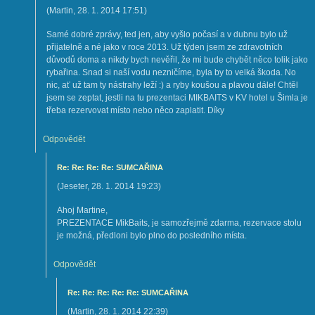
(
Martin
,
28. 1. 2014
17:51
)
Samé dobré zprávy, ted jen, aby vyšlo počasí a v dubnu bylo už
přijatelně a né jako v roce 2013. Už týden jsem ze zdravotních
důvodů doma a nikdy bych nevěřil, že mi bude chybět něco tolik jako
rybařina. Snad si naší vodu nezničíme, byla by to velká škoda. No
nic, ať už tam ty nástrahy leží :) a ryby koušou a plavou dále! Chtěl
jsem se zeptat, jestli na tu prezentaci MIKBAITS v KV hotel u Šimla je
třeba rezervovat místo nebo něco zaplatit. Díky
Odpovědět
Re: Re: Re: Re: SUMCAŘINA
(
Jeseter
,
28. 1. 2014
19:23
)
Ahoj Martine,
PREZENTACE MikBaits, je samozřejmě zdarma, rezervace stolu
je možná, předloni bylo plno do posledního místa.
Odpovědět
Re: Re: Re: Re: Re: SUMCAŘINA
(
Martin
,
28. 1. 2014
22:39
)