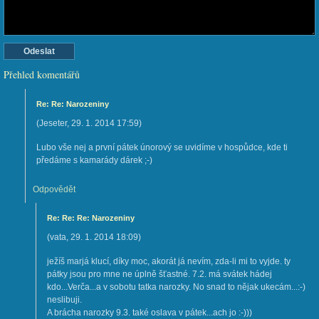
Přehled komentářů
Re: Re: Narozeniny
(
Jeseter
,
29. 1. 2014
17:59
)
Lubo vše nej a první pátek únorový se uvidíme v hospůdce, kde ti
předáme s kamarády dárek ;-)
Odpovědět
Re: Re: Re: Narozeniny
(
vata
,
29. 1. 2014
18:09
)
ježíš marjá klucí, díky moc, akorát já nevím, zda-li mi to vyjde. ty
pátky jsou pro mne ne úplně šťastné. 7.2. má svátek hádej
kdo...Verča...a v sobotu tatka narozky. No snad to nějak ukecám...:-)
neslibuji.
A brácha narozky 9.3. také oslava v pátek...ach jo :-)))