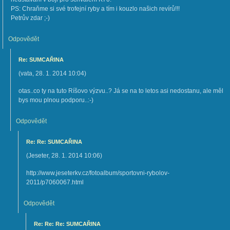
PS: Chraňme si své trofejní ryby a tím i kouzlo našich revírů!!!
Petrův zdar ;-)
Odpovědět
Re: SUMCAŘINA
(
vata
,
28. 1. 2014
10:04
)
otas..co ty na tuto Ríšovo výzvu..? Já se na to letos asi nedostanu, ale měl
bys mou plnou podporu..:-)
Odpovědět
Re: Re: SUMCAŘINA
(
Jeseter
,
28. 1. 2014
10:06
)
http://www.jeseterkv.cz/fotoalbum/sportovni-rybolov-
2011/p7060067.html
Odpovědět
Re: Re: Re: SUMCAŘINA