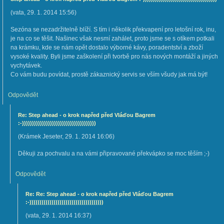
(
vata
,
29. 1. 2014
15:56
)
Sezóna se nezadržitelně blíží. S tím i několik překvapení pro letošní rok, inu,
je na co se těšit. Našinec však nesmí zahálet, proto jsme se s otíkem potkali
na krámku, kde se nám opět dostalo výborné kávy, poradentství a zboží
vysoké kvality. Byli jsme zaškolení při tvorbě pro nás nových montáží a jiných
vychytávek.
Co vám budu povídat, prostě zákaznický servis se vším všudy jak má být!
Odpovědět
Re: Step ahead - o krok napřed před Vláďou Bagrem
:-)))))))))))))))))))))))))))))))))))))
(
Krámek Jeseter
,
29. 1. 2014
16:06
)
Děkuji za pochvalu a na vámi připravované překvápko se moc těším ;-)
Odpovědět
Re: Re: Step ahead - o krok napřed před Vláďou Bagrem
:-)))))))))))))))))))))))))))))))))))))
(
vata
,
29. 1. 2014
16:37
)