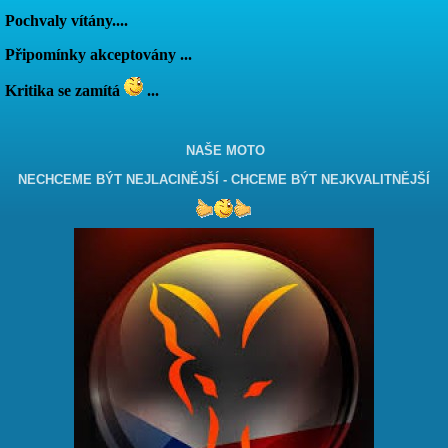
Pochvaly vítány....
Připomínky akceptovány ...
Kritika se zamítá
...
NAŠE MOTO
NECHCEME BÝT NEJLACINĚJŠÍ - CHCEME BÝT NEJKVALITNĚJŠÍ