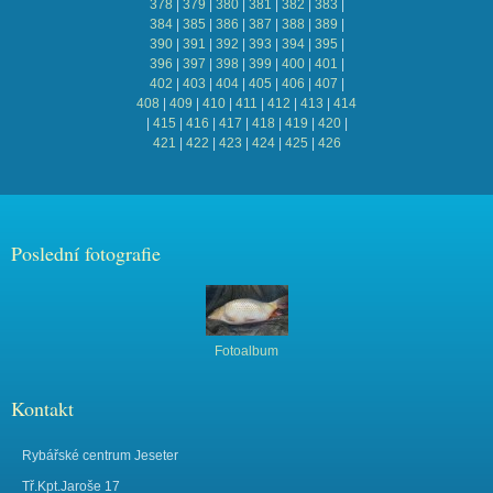
378
|
379
|
380
|
381
|
382
|
383
|
384
|
385
|
386
|
387
|
388
|
389
|
390
|
391
|
392
|
393
|
394
|
395
|
396
|
397
|
398
|
399
|
400
|
401
|
402
|
403
|
404
|
405
|
406
|
407
|
408
|
409
|
410
|
411
|
412
|
413
|
414
|
415
|
416
|
417
|
418
|
419
|
420
|
421
|
422
|
423
|
424
|
425
|
426
Poslední fotografie
Fotoalbum
Kontakt
Rybářské centrum Jeseter
Tř.Kpt.Jaroše 17