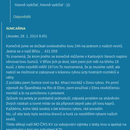
hlavně vydržať, hlavně vydržať :-)))
Odpovědět
SUMCAŘINA
(
Jeseter
,
28. 1. 2014
9:45
)
Konečně jsme se dočkali svobodného lovu 24h na jednom z našich revírů.
Jedná se o naší Břízu ... 431 059
To znamená, že krom jiného se konečně můžeme v Karlových Varech naplno
věnovat lovu Sumců. V Bříze jich je dost, sám jsem jich měl na břehu 19
kusů, z toho největší měřil 187cm.To neznamená, že je musíme vybít, ale
nabízí se možnost si zabojovat s krásnou rybou úcty hodných rozměrů a
váhy.
Z počátku jsem Sumce lovil na tkz. trhací montáž s živou rybou. Po první
výpravě do Španělska na Rio di Ebro, jsem používal z Ebra osvědčenou
montáž a to na položenou s peletami.
Způsob na pelety je podstatně jednoduší, odpadá problém se sháněním
živých nástrah a lovné místo se dá připravit stejně jako při lovu kaprů.
Každému, koho láká souboj s tak krásnou rybou, rád poradím.
No, už aby tady byla sezóna dravců a hurá za největšími rybami našich
revírů.
Tímto děkuji naší MO ČRS KV za vybojování výjimky z doby lovu a apeluji na
neustávání v boji pro schválení K70.