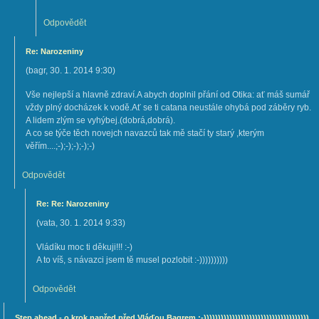
Odpovědět
Re: Narozeniny
(
bagr
,
30. 1. 2014
9:30
)
Vše nejlepší a hlavně zdraví.A abych doplnil přání od Otika: ať máš sumář
vždy plný docházek k vodě.Ať se ti catana neustále ohybá pod záběry ryb.
A lidem zlým se vyhýbej.(dobrá,dobrá).
A co se týče těch novejch navazců tak mě stačí ty starý ,kterým
věřím....;-);-);-);-);-)
Odpovědět
Re: Re: Narozeniny
(
vata
,
30. 1. 2014
9:33
)
Vládíku moc ti děkuji!!! :-)
A to víš, s návazci jsem tě musel pozlobit :-))))))))))
Odpovědět
Step ahead - o krok napřed před Vláďou Bagrem :-)))))))))))))))))))))))))))))))))))))