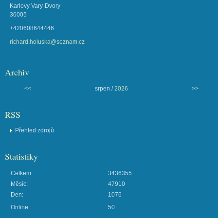
Karlovy Vary-Dvory
36005
+420608644446
richard.holuska@seznam.cz
Archiv
<<
srpen /
2026
>>
RSS
Přehled zdrojů
Statistiky
Celkem:
3436355
Měsíc:
47910
Den:
1076
Online:
50