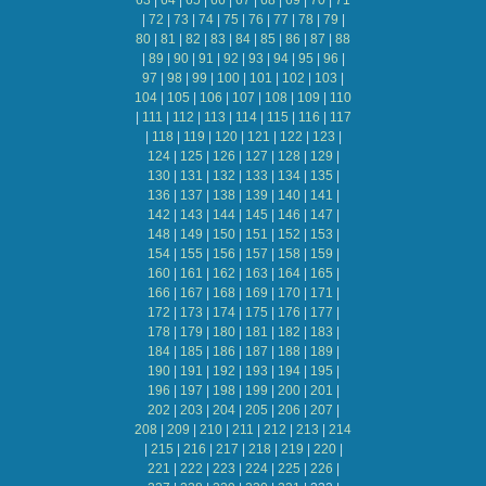
63
|
64
|
65
|
66
|
67
|
68
|
69
|
70
|
71
|
72
|
73
|
74
|
75
|
76
|
77
|
78
|
79
|
80
|
81
|
82
|
83
|
84
|
85
|
86
|
87
|
88
|
89
|
90
|
91
|
92
|
93
|
94
|
95
|
96
|
97
|
98
|
99
|
100
|
101
|
102
|
103
|
104
|
105
|
106
|
107
|
108
|
109
|
110
|
111
|
112
|
113
|
114
|
115
|
116
|
117
|
118
|
119
|
120
|
121
|
122
|
123
|
124
|
125
|
126
|
127
|
128
|
129
|
130
|
131
|
132
|
133
|
134
|
135
|
136
|
137
|
138
|
139
|
140
|
141
|
142
|
143
|
144
|
145
|
146
|
147
|
148
|
149
|
150
|
151
|
152
|
153
|
154
|
155
|
156
|
157
|
158
|
159
|
160
|
161
|
162
|
163
|
164
|
165
|
166
|
167
|
168
|
169
|
170
|
171
|
172
|
173
|
174
|
175
|
176
|
177
|
178
|
179
|
180
|
181
|
182
|
183
|
184
|
185
|
186
|
187
|
188
|
189
|
190
|
191
|
192
|
193
|
194
|
195
|
196
|
197
|
198
|
199
|
200
|
201
|
202
|
203
|
204
|
205
|
206
|
207
|
208
|
209
|
210
|
211
|
212
|
213
|
214
|
215
|
216
|
217
|
218
|
219
|
220
|
221
|
222
|
223
|
224
|
225
|
226
|