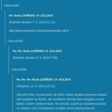
Odpovědět
Re: Bude ZAVŘENO 14 -25.6.2014
(
Krámek Jeseter
,
7. 6. 2014
11:12
)
http://www.jeseterkv.cz/clanky/kalendar-akci/
Odpovědět
Re: Re: Bude ZAVŘENO 14 -25.6.2014
(
Krámek Jeseter
,
9. 6. 2014
7:59
)
Odpovědět
Re: Re: Re: Bude ZAVŘENO 14 -25.6.2014
(
Strejdoš
,
13. 6. 2014
18:12
)
Zdravím Ríšo, myslel jsem, že ještě u tebe nějakou korunku utratím
než pojedeš na dovču, ale nestíhám.Sehnal jsem brigádu na pár
týdnů a jsem v jednom kole. No nevadí, aspoň po dovolence bude
co utrácet. Užij si dovolenou a naber sil do sezóny dravců.