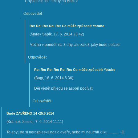
Chystas se teď někdy na Brizu?
Odpovědět
Re: Re: Re: Re: Re: Co může způsobit Yotube
(
Marek Sapík
,
17. 6. 2014
23:42
)
Možná v pondělí na 3 dny, ale záleží jaký bude počasí.
Odpovědět
Re: Re: Re: Re: Re: Re: Co může způsobit Yotube
(
Bagr
,
18. 6. 2014
6:36
)
Děj vědět přijedu se aspoň podívat.
Odpovědět
Bude ZAVŘENO 14 -25.6.2014
(
Krámek Jeseter
,
7. 6. 2014
11:11
)
To aby jste si nerozpleskli nos o dveře, nebo mi neutrhli kliku ........... :-D