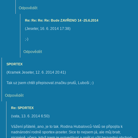
Odpovědět
Re: Re: Re: Re: Bude ZAVŘENO 14 -25.6.2014
(
Jeseter
,
16. 6. 2014
17:38
)
;-)
Odpovědět
SPORTEX
(
Kramek Jeseter
,
12. 6. 2014
20:41
)
Tak uz jsem chtěl přepisovat značku prutů, Luboši ;-)
Odpovědět
Re: SPORTEX
(
vata
,
13. 6. 2014
6:50
)
Vážení přátelé, ano, je to tak. Rodina Hubalovců-Vatů se připojila k
nadnárodní rodně sportex-jeseter. Sice to nejsem já, ale můj bratr,
nicméně, včera, když jsem je vyzvedával a opět si užil bezvadný obchod-