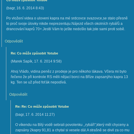
Co může způsobit Yotube
(
bagr
,
16. 6. 2014
8:43
)
Po vložení videa o uloveni kapra na mé srdcovce svazovce,se stalo přesně
to proč svoje úlovky nikde neprezentuju.Nájezd všech okolních rybářů a
drancování kaprů 70+.Jestli Vám to ješte nedošlo tak jste sami proti sobě.
Odpovědět
Re: Co může způsobit Yotube
(
Marek Sapík
,
17. 6. 2014
9:58
)
Ahoj Vláďo, vidina peněz z prodeje je pro někoho lákava. Včera mi bylo
řečeno že při kontrole RS měli nějací borci na Bříze zapsanýho kapra 13
kg. Ten se už před foťák nepodívá.
Odpovědět
Re: Re: Co může způsobit Yotube
(
bagr
,
17. 6. 2014
11:27
)
O víkendu na Bílý vodě sebrali povolenku ,,rybáři",který měl chyceny a
zapsány 2kapry 91,81 a chytal si vesele dál.A strašně se divil za co mu