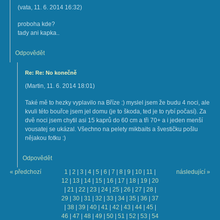
(
vata
,
11. 6. 2014
16:32
)
proboha kde?
tady ani kapka..
Odpovědět
Re: Re: No konečně
(
Martin
,
11. 6. 2014
18:01
)
Také mě to hezky vyplavilo na Bříze :) myslel jsem že budu 4 noci, ale
kvuli této bouřce jsem jel domu (je to škoda, ted je to rybí počasí). Za
dvě noci jsem chytil asi 15 kaprů do 60 cm a tři 70+ a i jeden menší
vousatej se ukázal. Všechno na pelety mikbaits a švestičku pošlu
nějakou fotku :)
Odpovědět
« předchozí
1
|
2
|
3
|
4
|
5
|
6
|
7
|
8
|
9
|
10
|
11
|
následující »
12
|
13
|
14
|
15
|
16
|
17
|
18
|
19
|
20
|
21
|
22
|
23
|
24
|
25
|
26
|
27
|
28
|
29
|
30
|
31
|
32
|
33
|
34
|
35
|
36
|
37
|
38
|
39
|
40
|
41
|
42
|
43
|
44
|
45
|
46
|
47
|
48
|
49
|
50
|
51
|
52
|
53
|
54