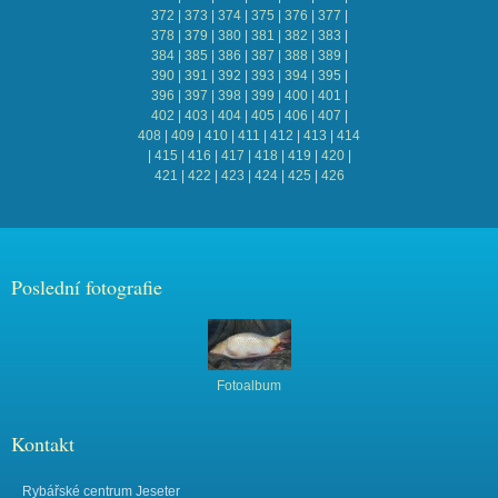
372
|
373
|
374
|
375
|
376
|
377
|
378
|
379
|
380
|
381
|
382
|
383
|
384
|
385
|
386
|
387
|
388
|
389
|
390
|
391
|
392
|
393
|
394
|
395
|
396
|
397
|
398
|
399
|
400
|
401
|
402
|
403
|
404
|
405
|
406
|
407
|
408
|
409
|
410
|
411
|
412
|
413
|
414
|
415
|
416
|
417
|
418
|
419
|
420
|
421
|
422
|
423
|
424
|
425
|
426
Poslední fotografie
Fotoalbum
Kontakt
Rybářské centrum Jeseter