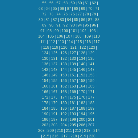
|
55
|
56
|
57
|
58
|
59
|
60
|
61
|
62
|
63
|
64
|
65
|
66
|
67
|
68
|
69
|
70
|
71
|
72
|
73
|
74
|
75
|
76
|
77
|
78
|
79
|
80
|
81
|
82
|
83
|
84
|
85
|
86
|
87
|
88
|
89
|
90
|
91
|
92
|
93
|
94
|
95
|
96
|
97
|
98
|
99
|
100
|
101
|
102
|
103
|
104
|
105
|
106
|
107
|
108
|
109
|
110
|
111
|
112
|
113
|
114
|
115
|
116
|
117
|
118
|
119
|
120
|
121
|
122
|
123
|
124
|
125
|
126
|
127
|
128
|
129
|
130
|
131
|
132
|
133
|
134
|
135
|
136
|
137
|
138
|
139
|
140
|
141
|
142
|
143
|
144
|
145
|
146
|
147
|
148
|
149
|
150
|
151
|
152
|
153
|
154
|
155
|
156
|
157
|
158
|
159
|
160
|
161
|
162
|
163
|
164
|
165
|
166
|
167
|
168
|
169
|
170
|
171
|
172
|
173
|
174
|
175
|
176
|
177
|
178
|
179
|
180
|
181
|
182
|
183
|
184
|
185
|
186
|
187
|
188
|
189
|
190
|
191
|
192
|
193
|
194
|
195
|
196
|
197
|
198
|
199
|
200
|
201
|
202
|
203
|
204
|
205
|
206
|
207
|
208
|
209
|
210
|
211
|
212
|
213
|
214
|
215
|
216
|
217
|
218
|
219
|
220
|