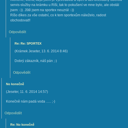
servis-služby na krámku u Ríši, tak to pokušení ve mne bylo, ale obstál
jsem :-)). Jště jsem na sportex neuzrál :-))
Ríšo díkes za vše ostatní, co k tem sportexům náleželo, radost
obchodovat!!
Odpovědět
Re: Re: SPORTEX
(
Krámek Jeseter
,
13. 6. 2014
8:46
)
Dobrý zákazník, náš pán ;-)
Odpovědět
No konečně
(
Jeseter
,
11. 6. 2014
14:57
)
Konečně nám padá voda ...... ;-)
Odpovědět
Re: No konečně