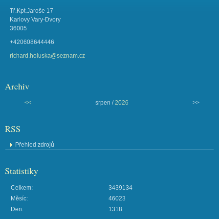
Tř.Kpt.Jaroše 17
Karlovy Vary-Dvory
36005
+420608644446
richard.holuska@seznam.cz
Archiv
<<
srpen /
2026
>>
RSS
Přehled zdrojů
Statistiky
Celkem:
3439134
Měsíc:
46023
Den:
1318