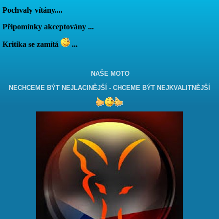
Pochvaly vítány....
Připomínky akceptovány ...
Kritika se zamítá
...
NAŠE MOTO
NECHCEME BÝT NEJLACINĚJŠÍ - CHCEME BÝT NEJKVALITNĚJŠÍ