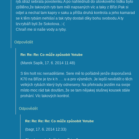
ryb.stráž sebrala povolenku.A po nahlédnutí do úlovkového lístku bylo
zjištěno,že takových ryb tam měl napsaných víc a taky z Břízi.Pak si
odjel a nechal tam kapry v saku a přišla druhá kontrola a jeho kamarad
se k těm rybám nehlásí a tak ryby dostali díky bohu svobodu.A ty
tzv.rybáři byli že Sokolova..:-(
Chraň me si naše vody a ryby.
Odpovědět
Re: Re: Re: Co může způsobit Yotube
(
Marek Sapík
,
17. 6. 2014
11:48
)
S tím holt nic nenaděláme. Sere mě to pořádně jenže doporučená
K70 na Bříze je tzv k h . . . u a pro výsměch. Je lepší nevědět o těch
velkých rybách který byly odneseny. Na přehradu jezdím na svoje
místo moc rád tak doufám, že se tam nějakej slušnej kousek stále
prohání. Víc takových kontrol.
Odpovědět
Re: Re: Re: Re: Co může způsobit Yotube
(
bagr
,
17. 6. 2014
12:33
)