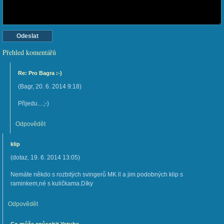
Přehled komentářů
Re: Pro Bagra :-)
(
Bagr
,
20. 6. 2014
9:18
)
Přijedu....;-)
Odpovědět
klip
(
dotaz
,
19. 6. 2014
13:05
)
Nemáte někdo s rozbitých svingerů MK ll a jim podobných klip s
raminkem,né s kuličkama.Díky
Odpovědět