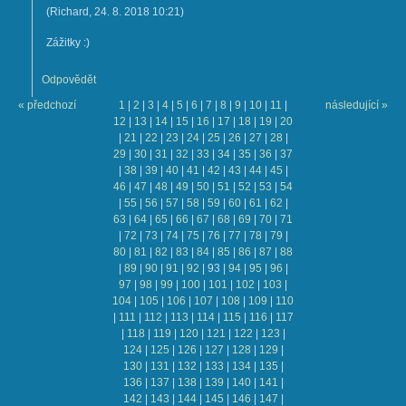
(
Richard
,
24. 8. 2018
10:21
)
Zážitky :)
Odpovědět
« předchozí
1
|
2
|
3
|
4
|
5
|
6
|
7
|
8
|
9
|
10
|
11
|
následující »
12
|
13
|
14
|
15
|
16
|
17
|
18
|
19
|
20
|
21
|
22
|
23
|
24
|
25
|
26
|
27
|
28
|
29
|
30
|
31
|
32
|
33
|
34
|
35
|
36
|
37
|
38
|
39
|
40
|
41
|
42
|
43
|
44
|
45
|
46
|
47
|
48
|
49
|
50
|
51
|
52
|
53
|
54
|
55
|
56
|
57
|
58
|
59
|
60
|
61
|
62
|
63
|
64
|
65
|
66
|
67
|
68
|
69
|
70
|
71
|
72
|
73
|
74
|
75
|
76
|
77
|
78
|
79
|
80
|
81
|
82
|
83
|
84
|
85
|
86
|
87
|
88
|
89
|
90
|
91
|
92
|
93
|
94
|
95
|
96
|
97
|
98
|
99
|
100
|
101
|
102
|
103
|
104
|
105
|
106
|
107
|
108
|
109
|
110
|
111
|
112
|
113
|
114
|
115
|
116
|
117
|
118
|
119
|
120
|
121
|
122
|
123
|
124
|
125
|
126
|
127
|
128
|
129
|
130
|
131
|
132
|
133
|
134
|
135
|
136
|
137
|
138
|
139
|
140
|
141
|
142
|
143
|
144
|
145
|
146
|
147
|