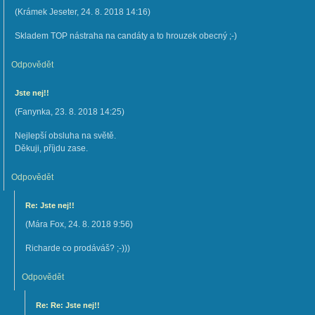
(
Krámek Jeseter
,
24. 8. 2018
14:16
)
Skladem TOP nástraha na candáty a to hrouzek obecný ;-)
Odpovědět
Jste nej!!
(
Fanynka
,
23. 8. 2018
14:25
)
Nejlepší obsluha na světě.
Děkuji, příjdu zase.
Odpovědět
Re: Jste nej!!
(
Mára Fox
,
24. 8. 2018
9:56
)
Richarde co prodáváš? ;-)))
Odpovědět
Re: Re: Jste nej!!