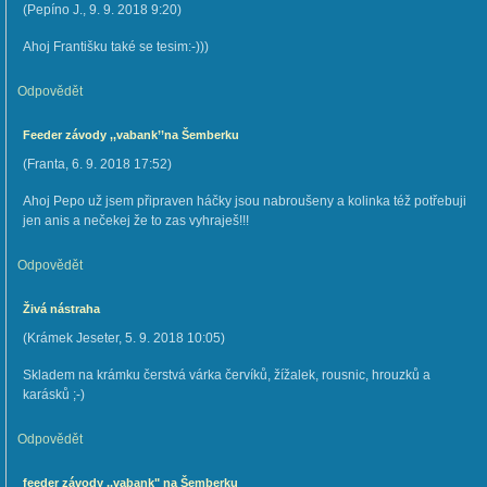
(
Pepíno J.
,
9. 9. 2018
9:20
)
Ahoj Františku také se tesim:-)))
Odpovědět
Feeder závody ,,vabank’’na Šemberku
(
Franta
,
6. 9. 2018
17:52
)
Ahoj Pepo už jsem připraven háčky jsou nabroušeny a kolinka též potřebuji
jen anis a nečekej že to zas vyhraješ!!!
Odpovědět
Živá nástraha
(
Krámek Jeseter
,
5. 9. 2018
10:05
)
Skladem na krámku čerstvá várka červíků, žížalek, rousnic, hrouzků a
karásků ;-)
Odpovědět
feeder závody ,,vabank" na Šemberku