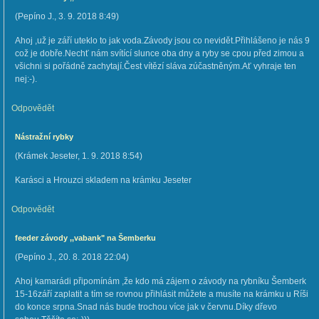
(
Pepíno J.
,
3. 9. 2018
8:49
)
Ahoj ,už je září uteklo to jak voda.Závody jsou co nevidět.Přihlášeno je nás 9
což je dobře.Nechť nám svítící slunce oba dny a ryby se cpou před zimou a
všichni si pořádně zachytají.Čest vítězí sláva zúčastněným.Ať vyhraje ten
nej:-).
Odpovědět
Nástražní rybky
(
Krámek Jeseter
,
1. 9. 2018
8:54
)
Karásci a Hrouzci skladem na krámku Jeseter
Odpovědět
feeder závody ,,vabank" na Šemberku
(
Pepíno J.
,
20. 8. 2018
22:04
)
Ahoj kamarádi připomínám ,že kdo má zájem o závody na rybníku Šemberk
15-16září zaplatit a tím se rovnou přihlásit můžete a musíte na krámku u Ríši
do konce srpna.Snad nás bude trochou více jak v červnu.Díky dřevo