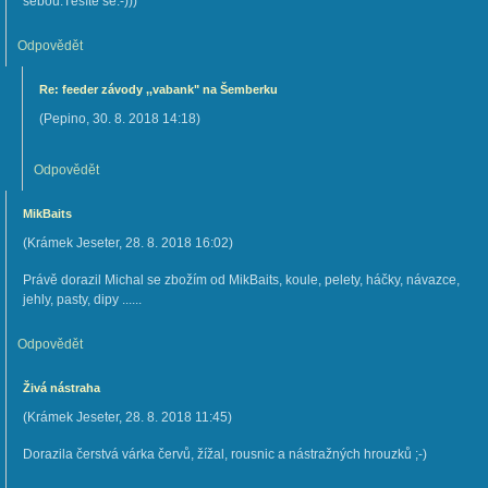
sebou.Těšíte se:-)))
Odpovědět
Re: feeder závody ,,vabank" na Šemberku
(
Pepino
,
30. 8. 2018
14:18
)
Odpovědět
MikBaits
(
Krámek Jeseter
,
28. 8. 2018
16:02
)
Právě dorazil Michal se zbožím od MikBaits, koule, pelety, háčky, návazce,
jehly, pasty, dipy ......
Odpovědět
Živá nástraha
(
Krámek Jeseter
,
28. 8. 2018
11:45
)
Dorazila čerstvá várka červů, žížal, rousnic a nástražných hrouzků ;-)