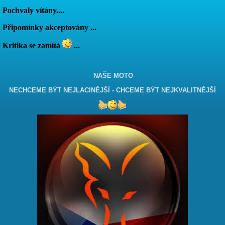
Pochvaly vítány....
Připomínky akceptovány ...
Kritika se zamítá
...
NAŠE MOTO
NECHCEME BÝT NEJLACINĚJŠÍ - CHCEME BÝT NEJKVALITNĚJŠÍ