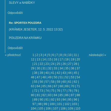
SLEVY a NABÍDKY
Odpovědět
Re: SPORTEX POUZDRA
(
KRÁMEK JESETER
,
12. 5. 2022
13:32
)
POUZDRA NA KRÁMKU
Odpovědět
« předchozí
1
|
2
|
3
|
4
|
5
|
6
|
7
|
8
|
9
|
10
|
11
|
následující »
12
|
13
|
14
|
15
|
16
|
17
|
18
|
19
|
20
|
21
|
22
|
23
|
24
|
25
|
26
|
27
|
28
|
29
|
30
|
31
|
32
|
33
|
34
|
35
|
36
|
37
|
38
|
39
|
40
|
41
|
42
|
43
|
44
|
45
|
46
|
47
|
48
|
49
|
50
|
51
|
52
|
53
|
54
|
55
|
56
|
57
|
58
|
59
|
60
|
61
|
62
|
63
|
64
|
65
|
66
|
67
|
68
|
69
|
70
|
71
|
72
|
73
|
74
|
75
|
76
|
77
|
78
|
79
|
80
|
81
|
82
|
83
|
84
|
85
|
86
|
87
|
88
|
89
|
90
|
91
|
92
|
93
|
94
|
95
|
96
|
97
|
98
|
99
|
100
|
101
|
102
|
103
|
104
|
105
|
106
|
107
|
108
|
109
|
110