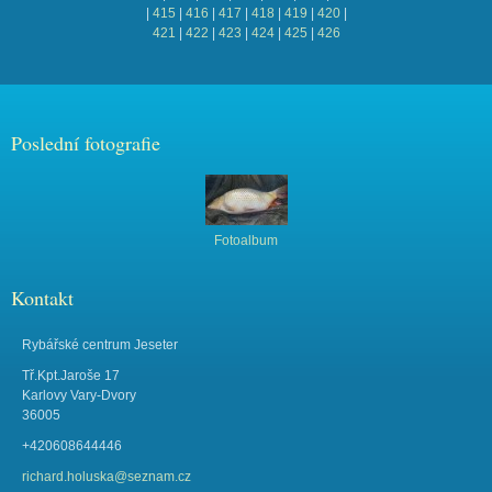
|
415
|
416
|
417
|
418
|
419
|
420
|
421
|
422
|
423
|
424
|
425
|
426
Poslední fotografie
Fotoalbum
Kontakt
Rybářské centrum Jeseter
Tř.Kpt.Jaroše 17
Karlovy Vary-Dvory
36005
+420608644446
richard.holuska@seznam.cz