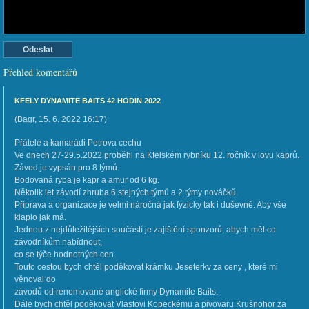
Přehled komentářů
KFELY DYNAMITE BAITS 42 HODIN 2022
(
Bagr
,
15. 6. 2022
16:17
)
Přátelé a kamarádi Petrova cechu
Ve dnech 27-29.5.2022 proběhl na Kfelském rybníku 12. ročník v lovu kaprů.
Závod je vypsán pro 8 týmů.
Bodovaná ryba je kapr a amur od 6 kg.
Několik let závodí zhruba 6 stejných týmů a 2 týmy nováčků.
Příprava a organizace je velmi náročná jak fyzicky tak i duševně. Aby vše
klaplo jak má.
Jednou z nejdůležitějších součástí je zajištění sponzorů, abych měl co
závodníkům nabídnout,
co se týče hodnotných cen.
Touto cestou bych chtěl poděkovat krámku Jeseterkv za ceny , které mi
věnoval do
závodů od renomované anglické firmy Dynamite Baits.
Dále bych chtěl poděkovat Vlastovi Kopeckému a pivovaru Krušnohor za