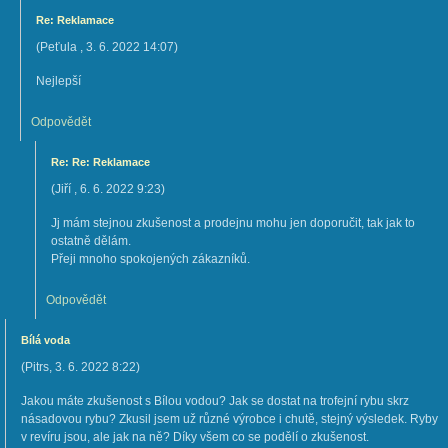
Re: Reklamace
(
Peťula
,
3. 6. 2022
14:07
)
Nejlepší
Odpovědět
Re: Re: Reklamace
(
Jiří
,
6. 6. 2022
9:23
)
Jj mám stejnou zkušenost a prodejnu mohu jen doporučit, tak jak to
ostatně dělám.
Přeji mnoho spokojených zákazníků.
Odpovědět
Bílá voda
(
Pitrs
,
3. 6. 2022
8:22
)
Jakou máte zkušenost s Bílou vodou? Jak se dostat na trofejní rybu skrz
násadovou rybu? Zkusil jsem už různé výrobce i chutě, stejný výsledek. Ryby
v revíru jsou, ale jak na ně? Díky všem co se podělí o zkušenost.