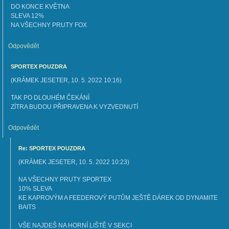
DO KONCE KVĚTNA
SLEVA 12%
NA VŠECHNY PRUTY FOX
Odpovědět
SPORTEX POUZDRA
(
KRÁMEK JESETER
,
10. 5. 2022
10:16
)
TAK PO DLOUHÉM ČEKÁNÍ
ZÍTRA BUDOU PŘIPRAVENA K VYZVEDNUTÍ
Odpovědět
Re: SPORTEX POUZDRA
(
KRÁMEK JESETER
,
10. 5. 2022
10:23
)
NA VŠECHNY PRUTY SPORTEX
10% SLEVA
KE KAPROVÝM A FEEDEROVÝ PUTŮM JEŠTĚ DÁREK OD DYNAMITE
BAITS
VŠE NAJDEŠ NA HORNÍ LIŠTĚ V SEKCI