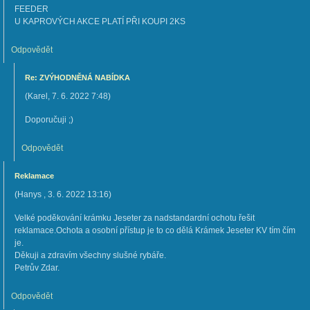
FEEDER
U KAPROVÝCH AKCE PLATÍ PŘI KOUPI 2KS
Odpovědět
Re: ZVÝHODNĚNÁ NABÍDKA
(
Karel
,
7. 6. 2022
7:48
)
Doporučuji ;)
Odpovědět
Reklamace
(
Hanys
,
3. 6. 2022
13:16
)
Velké poděkování krámku Jeseter za nadstandardní ochotu řešit
reklamace.Ochota a osobní přístup je to co dělá Krámek Jeseter KV tím čím
je.
Děkuji a zdravím všechny slušné rybáře.
Petrův Zdar.
Odpovědět