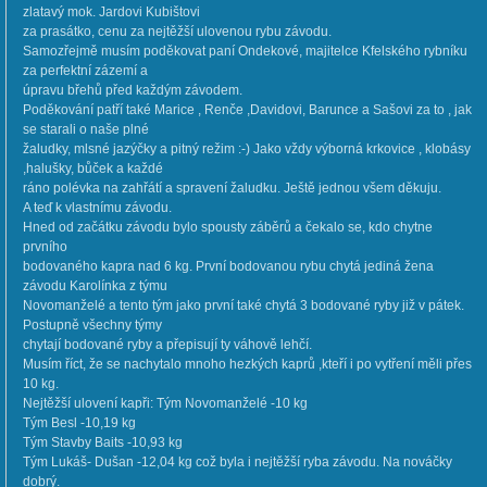
zlatavý mok. Jardovi Kubištovi
za prasátko, cenu za nejtěžší ulovenou rybu závodu.
Samozřejmě musím poděkovat paní Ondekové, majitelce Kfelského rybníku
za perfektní zázemí a
úpravu břehů před každým závodem.
Poděkování patří také Marice , Renče ,Davidovi, Barunce a Sašovi za to , jak
se starali o naše plné
žaludky, mlsné jazýčky a pitný režim :-) Jako vždy výborná krkovice , klobásy
,halušky, bůček a každé
ráno polévka na zahřátí a spravení žaludku. Ještě jednou všem děkuju.
A teď k vlastnímu závodu.
Hned od začátku závodu bylo spousty záběrů a čekalo se, kdo chytne
prvního
bodovaného kapra nad 6 kg. První bodovanou rybu chytá jediná žena
závodu Karolínka z týmu
Novomanželé a tento tým jako první také chytá 3 bodované ryby již v pátek.
Postupně všechny týmy
chytají bodované ryby a přepisují ty váhově lehčí.
Musím říct, že se nachytalo mnoho hezkých kaprů ,kteří i po vytření měli přes
10 kg.
Nejtěžší ulovení kapři: Tým Novomanželé -10 kg
Tým Besl -10,19 kg
Tým Stavby Baits -10,93 kg
Tým Lukáš- Dušan -12,04 kg což byla i nejtěžší ryba závodu. Na nováčky
dobrý.