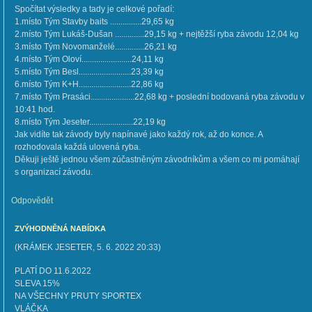
Spočítat výsledky a tady je celkové pořadí:
1.místo Tým Stavby baits ...............29,65 kg
2.místo Tým Lukáš-Dušan ..............29,15 kg + nejtěžší ryba závodu 12,04 kg
3.místo Tým Novomanželé..............26,21 kg
4.místo Tým Oloví........................24,11 kg
5.místo Tým Besl.........................23,39 kg
6.místo Tým K+H.........................22,86 kg
7.místo Tým Prasáci.....................22,68 kg + poslední bodovaná ryba závodu v
10:41 hod.
8.místo Tým Jeseter.....................22,19 kg
Jak vidíte tak závody byly napínavé jako každý rok, až do konce. A
rozhodovala každá ulovená ryba.
Děkuji ještě jednou všem zúčastněným závodníkům a všem co mi pomáhají
s organizací závodu.
Odpovědět
ZVÝHODNĚNÁ NABÍDKA
(
KRÁMEK JESETER
,
5. 6. 2022
20:33
)
PLATÍ DO 11.6.2022
SLEVA 15%
NA VŠECHNY PRUTY SPORTEX
VLÁČKA