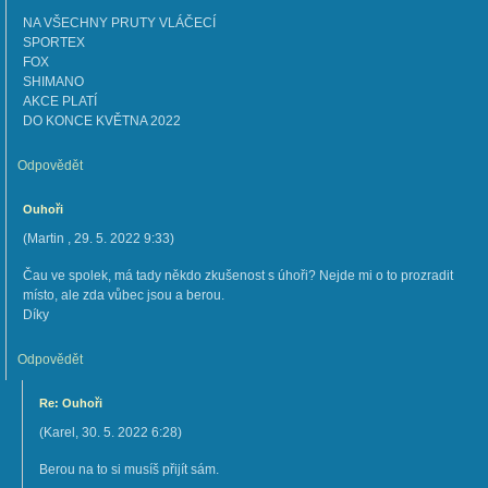
NA VŠECHNY PRUTY VLÁČECÍ
SPORTEX
FOX
SHIMANO
AKCE PLATÍ
DO KONCE KVĚTNA 2022
Odpovědět
Ouhoři
(
Martin
,
29. 5. 2022
9:33
)
Čau ve spolek, má tady někdo zkušenost s úhoři? Nejde mi o to prozradit
místo, ale zda vůbec jsou a berou.
Díky
Odpovědět
Re: Ouhoři
(
Karel
,
30. 5. 2022
6:28
)
Berou na to si musíš přijít sám.