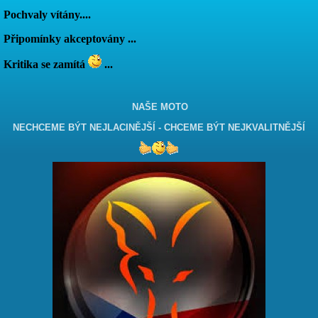
Pochvaly vítány....
Připomínky akceptovány ...
Kritika se zamítá
...
NAŠE MOTO
NECHCEME BÝT NEJLACINĚJŠÍ - CHCEME BÝT NEJKVALITNĚJŠÍ