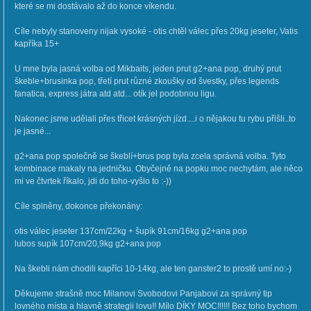
které se mi dostávalo až do konce víkendu.
Cíle nebyly stanoveny nijak vysoké - otis chtěl válec přes 20kg jeseter, Vatis
kapříka 15+
U mne byla jasná volba od Mikbaits, jeden prut g2+ana pop, druhý prut
škeble+brusinka pop, třetí prut různé zkoušky od švestky, přes legends
fanatica, express játra atd atd... otík jel podobnou ligu.
Nakonec jsme udělali přes třicet krásných jízd....i o nějakou tu rybu přišli..to
je jasné...
g2+ana pop společně se škeblí+brus pop byla zcela správná volba. Tyto
kombinace makaly na jedničku. Obyčejně na popku moc nechytám, ale něco
mi ve čtvrtek říkalo, jdi do toho-vyšlo to :-))
Cíle splněny, dokonce překonány:
otis válec jeseter 137cm/22kg + šupík 91cm/16kg g2+ana pop
lubos supík 107cm/20,9kg g2+ana pop
Na škebli nám chodili kapříci 10-14kg, ale ten ganster2 to prostě umí no:-)
Děkujeme strašně moc Milanovi Svobodovi Panjabovi za správný tip
lovného místa a hlavně strategii lovu!! Mílo DÍKY MOC!!!!!! Bez toho bychom