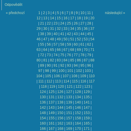
Odpovědět
« předchozí
1
|
2
|
3
|
4
|
5
|
6
|
7
|
8
|
9
|
10
|
11
|
následující »
12
|
13
|
14
|
15
|
16
|
17
|
18
|
19
|
20
|
21
|
22
|
23
|
24
|
25
|
26
|
27
|
28
|
29
|
30
|
31
|
32
|
33
|
34
|
35
|
36
|
37
|
38
|
39
|
40
|
41
|
42
|
43
|
44
|
45
|
46
|
47
|
48
|
49
|
50
|
51
|
52
|
53
|
54
|
55
|
56
|
57
|
58
|
59
|
60
|
61
|
62
|
63
|
64
|
65
|
66
|
67
|
68
|
69
|
70
|
71
|
72
|
73
|
74
|
75
|
76
|
77
|
78
|
79
|
80
|
81
|
82
|
83
|
84
|
85
|
86
|
87
|
88
|
89
|
90
|
91
|
92
|
93
|
94
|
95
|
96
|
97
|
98
|
99
|
100
|
101
|
102
|
103
|
104
|
105
|
106
|
107
|
108
|
109
|
110
|
111
|
112
|
113
|
114
|
115
|
116
|
117
|
118
|
119
|
120
|
121
|
122
|
123
|
124
|
125
|
126
|
127
|
128
|
129
|
130
|
131
|
132
|
133
|
134
|
135
|
136
|
137
|
138
|
139
|
140
|
141
|
142
|
143
|
144
|
145
|
146
|
147
|
148
|
149
|
150
|
151
|
152
|
153
|
154
|
155
|
156
|
157
|
158
|
159
|
160
|
161
|
162
|
163
|
164
|
165
|
166
|
167
|
168
|
169
|
170
|
171
|