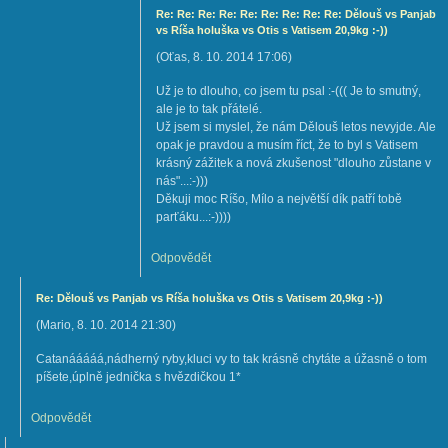
Re: Re: Re: Re: Re: Re: Re: Re: Re: Dělouš vs Panjab
vs Ríša holuška vs Otis s Vatisem 20,9kg :-))
(
Oťas
,
8. 10. 2014
17:06
)
Už je to dlouho, co jsem tu psal :-((( Je to smutný,
ale je to tak přátelé.
Už jsem si myslel, že nám Dělouš letos nevyjde. Ale
opak je pravdou a musím říct, že to byl s Vatisem
krásný zážitek a nová zkušenost "dlouho zůstane v
nás"...:-)))
Děkuji moc Ríšo, Mílo a největší dík patří tobě
parťáku...:-))))
Odpovědět
Re: Dělouš vs Panjab vs Ríša holuška vs Otis s Vatisem 20,9kg :-))
(
Mario
,
8. 10. 2014
21:30
)
Catanááááá,nádherný ryby,kluci vy to tak krásně chytáte a úžasně o tom
píšete,úplně jednička s hvězdičkou 1*
Odpovědět