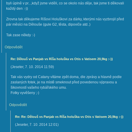
byli úplně v pr...,když jsme viděli, co se okolo nás děje, tak jsme ti děkovali
každý den :-))
Zrovna tak děkujeme Ríšovi Holuškovi za dárky, kterými nás vyzbrojil před
pár měsíci na Dělouše (gule G2, těsta, dipoviče atd..)
Tak zase někdy :-)
Odpovědět
Re: Dělouš vs Panjab vs Ríša holuška vs Otis s Vatisem 20,9kg :-))
(
Jeseter
,
7. 10. 2014
11:59
)
Tak vás vydry od Catany vítáme zpět doma, dle zprávy a hlavně podle
zaslaných fotek, je na místě smeknout před povedenou výpravou a
šikovností vašeho rybářského umu.
Fotky vyvěšeny ;-)
Odpovědět
Re: Re: Dělouš vs Panjab vs Ríša holuška vs Otis s Vatisem 20,9kg :-))
(
Jeseter
,
7. 10. 2014
12:01
)