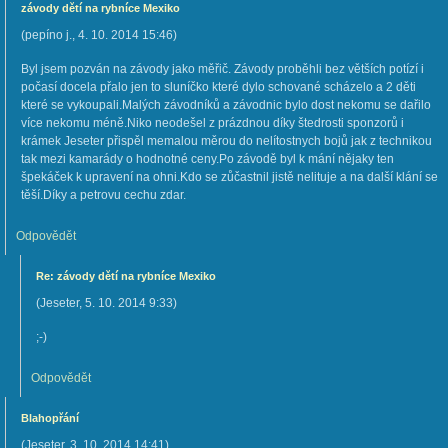
závody dětí na rybníce Mexiko
(
pepíno j.
,
4. 10. 2014
15:46
)
Byl jsem pozván na závody jako měřič. Závody proběhli bez větších potízí i
počasí docela přalo jen to sluníčko které dylo schované scházelo a 2 děti
které se vykoupali.Malých závodníků a závodnic bylo dost nekomu se dařilo
více nekomu méně.Niko neodešel z prázdnou díky štedrosti sponzorů i
krámek Jeseter přispěl memalou měrou do nelítostnych bojů jak z technikou
tak mezi kamarády o hodnotné ceny.Po závodě byl k mání nějaky ten
špekáček k upravení na ohni.Kdo se zůčastnil jistě nelituje a na další klání se
těší.Díky a petrovu cechu zdar.
Odpovědět
Re: závody dětí na rybníce Mexiko
(
Jeseter
,
5. 10. 2014
9:33
)
;-)
Odpovědět
Blahopřání
(
Jeseter
,
3. 10. 2014
14:41
)