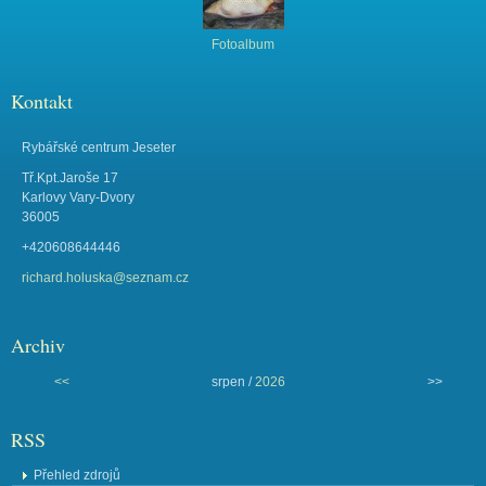
Fotoalbum
Kontakt
Rybářské centrum Jeseter
Tř.Kpt.Jaroše 17
Karlovy Vary-Dvory
36005
+420608644446
richard.holuska@seznam.cz
Archiv
<<
srpen /
2026
>>
RSS
Přehled zdrojů