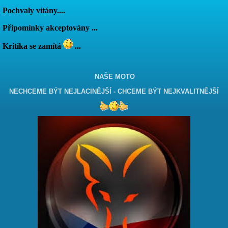
Pochvaly vítány....
Připomínky akceptovány ...
Kritika se zamítá
...
NAŠE MOTO
NECHCEME BÝT NEJLACINĚJŠÍ - CHCEME BÝT NEJKVALITNĚJŠÍ