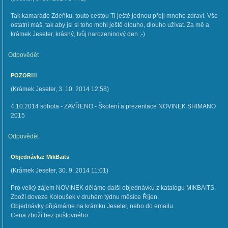
Tak kamaráde Zdeňku, touto cestou Ti ještě jednou přeji mnoho zdraví. Vše
ostatní máš, tak aby jsi si toho mohl ještě dlouho, dlouho užívat. Za mě a
krámek Jeseter, krásný, tvůj narozeninový den ;-)
Odpovědět
POZOR!!!
(
Krámek Jeseter
,
3. 10. 2014
12:58
)
4.10.2014 sobota - ZAVŘENO - Školení a prezentace NOVINEK SHIMANO
2015
Odpovědět
Objednávka: MikBaits
(
Krámek Jeseter
,
30. 9. 2014
11:01
)
Pro velký zájem NOVINEK děláme další objednávku z katalogu MIKBAITS.
Zboží doveze Koloušek v druhém týdnu měsíce Říjen.
Objednávky přijámáme na krámku Jeseter, nebo do emailu.
Cena zboží bez poštovného.