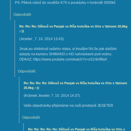
PS: Pěkná nálož do soutěže K70 o poukázku v hodnotě 5000kč
Odpovědět
Re: Re: Re: Dělouš vs Panjab vs Ríša holuška vs Otis s Vatisem 20,9kg
:-))
(
Jeseter
,
7. 10. 2014
13:43
)
Jinak po shlédnutí vašeho videa, si troufám říct že jste dalšími
adepty na kameru SHIMANO s HD nahrávkami pod vodou.
ODKAZ: https://www.youtube.com/watch?v=x31r9nfI9y0
Odpovědět
Re: Re: Re: Re: Dělouš vs Panjab vs Ríša holuška vs Otis s Vatisem
20,9kg :-))
(
Krámek Jeseter
,
7. 10. 2014
14:37
)
Vaše objednávky přijámáme na naší prodejně JESETER
Odpovědět
Re: Re: Re: Re: Re: Dělouš vs Panjab vs Ríša holuška vs Otis s