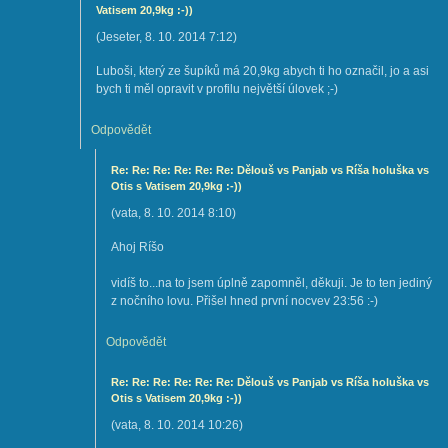
Vatisem 20,9kg :-))
(
Jeseter
,
8. 10. 2014
7:12
)
Luboši, který ze šupíků má 20,9kg abych ti ho označil, jo a asi
bych ti měl opravit v profilu největší úlovek ;-)
Odpovědět
Re: Re: Re: Re: Re: Re: Dělouš vs Panjab vs Ríša holuška vs
Otis s Vatisem 20,9kg :-))
(
vata
,
8. 10. 2014
8:10
)
Ahoj Ríšo
vidíš to...na to jsem úplně zapomněl, děkuji. Je to ten jediný
z nočního lovu. Přišel hned první nocvev 23:56 :-)
Odpovědět
Re: Re: Re: Re: Re: Re: Dělouš vs Panjab vs Ríša holuška vs
Otis s Vatisem 20,9kg :-))
(
vata
,
8. 10. 2014
10:26
)