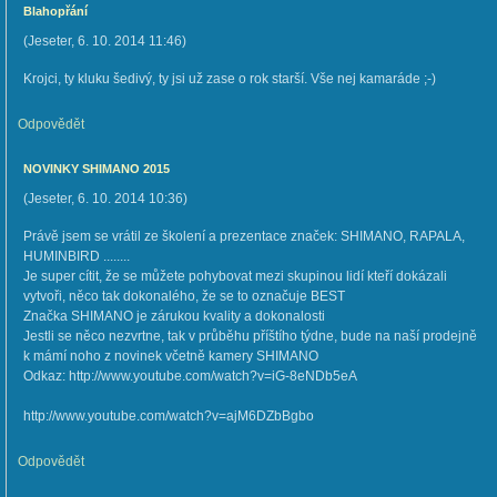
Blahopřání
(
Jeseter
,
6. 10. 2014
11:46
)
Krojci, ty kluku šedivý, ty jsi už zase o rok starší. Vše nej kamaráde ;-)
Odpovědět
NOVINKY SHIMANO 2015
(
Jeseter
,
6. 10. 2014
10:36
)
Právě jsem se vrátil ze školení a prezentace značek: SHIMANO, RAPALA,
HUMINBIRD ........
Je super cítit, že se můžete pohybovat mezi skupinou lidí kteří dokázali
vytvoři, něco tak dokonalého, že se to označuje BEST
Značka SHIMANO je zárukou kvality a dokonalosti
Jestli se něco nezvrtne, tak v průběhu příštího týdne, bude na naší prodejně
k mámí noho z novinek včetně kamery SHIMANO
Odkaz: http://www.youtube.com/watch?v=iG-8eNDb5eA
http://www.youtube.com/watch?v=ajM6DZbBgbo
Odpovědět