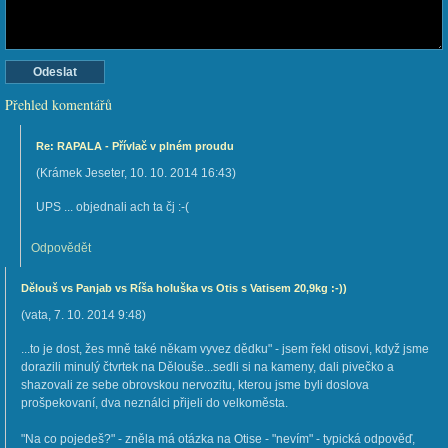
Přehled komentářů
Re: RAPALA - Přívlač v plném proudu
(
Krámek Jeseter
,
10. 10. 2014
16:43
)
UPS ... objednali ach ta čj :-(
Odpovědět
Dělouš vs Panjab vs Ríša holuška vs Otis s Vatisem 20,9kg :-))
(
vata
,
7. 10. 2014
9:48
)
...to je dost, žes mně také někam vyvez dědku" - jsem řekl otisovi, když jsme
dorazili minulý čtvrtek na Dělouše...sedli si na kameny, dali pivečko a
shazovali ze sebe obrovskou nervozitu, kterou jsme byli doslova
prošpekovaní, dva neználci přijeli do velkoměsta.
"Na co pojedeš?" - zněla má otázka na Otise - "nevím" - typická odpověď,