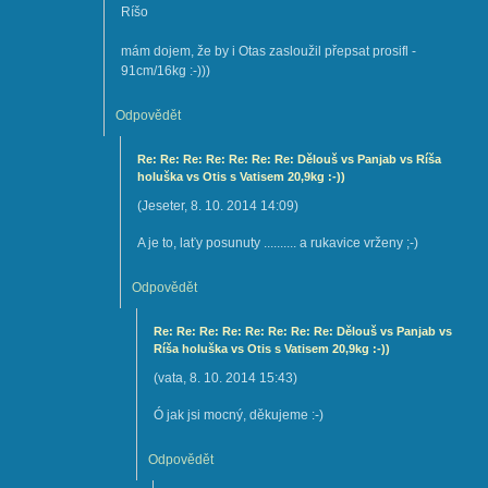
Ríšo
mám dojem, že by i Otas zasloužil přepsat prosifl -
91cm/16kg :-)))
Odpovědět
Re: Re: Re: Re: Re: Re: Re: Dělouš vs Panjab vs Ríša
holuška vs Otis s Vatisem 20,9kg :-))
(
Jeseter
,
8. 10. 2014
14:09
)
A je to, laťy posunuty .......... a rukavice vrženy ;-)
Odpovědět
Re: Re: Re: Re: Re: Re: Re: Re: Dělouš vs Panjab vs
Ríša holuška vs Otis s Vatisem 20,9kg :-))
(
vata
,
8. 10. 2014
15:43
)
Ó jak jsi mocný, děkujeme :-)
Odpovědět