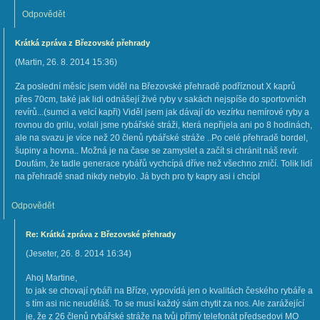
Odpovědět
Krátká zpráva z Březovské přehrady
(
Martin
,
26. 8. 2014
15:36
)
Za poslední měsíc jsem viděl na Březovské přehradě podříznout X kaprů
přes 70cm, také jak lidi odnášejí živé ryby v sakách nejspíše do sportovních
revírů...(sumci a velcí kapři) Viděl jsem jak dávají do vezírku nemírové ryby a
rovnou do grilu, volali jsme rybářské stráži, která nepřijela ani po 8 hodinách,
ale na svazu je více než 20 členů rybářské stráže ..Po celé přehradě bordel,
šupiny a hovna.. Možná je na čase se zamyslet a začít si chránit náš revír.
Doufám, že tadle generace rybářů vychcípá dříve než všechno zničí. Tolik lidí
na přehradě snad nikdy nebylo. Já bych pro ty kapry asi i chcípl
Odpovědět
Re: Krátká zpráva z Březovské přehrady
(
Jeseter
,
26. 8. 2014
16:34
)
Ahoj Martine,
to jak se chovají rybáři na Bříze, vypovídá jen o kvalitách českého rybáře a
s tím asi nic neuděláš. To se musí každý sám chytit za nos. Ale zarážející
je, že z 26 členů rybářské stráže na tvůj přímý telefonát předsedovi MO