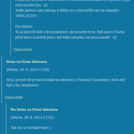
nám prosím čas :-)))
Ještě jednou vám děkuju a těším se s vámi příští rok na expedici
"APALUCHA".
Pro Nikolu:
To já jsem tě fotil s tím jeseterem, ale promiň mi to, fotil jsem i Frantu
před tebou a právě jeho i tvá fotka navyšla, asi plná paměť :-(((
Odpovědět
Dotaz na Oťase Salcmana
(
Nikola
,
26. 8. 2014
17:05
)
Ahoj, prosím tě ty máš kontakt na stenlyho s Frantou? Asi jeden z nich mě
fotil s tim Jeseterem.
Odpovědět
Re: Dotaz na Oťase Salcmana
(
Nikola
,
26. 8. 2014
17:52
)
Tak nic uz kontakt mám :)