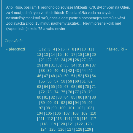
Ahoj Rišo, posílám Ti jednoho do soutěže Mikbaits K70. Byl chycen na Odeři,
za 4 noci jediná ryba ve třech lidech. Docela těžká voda na chytání,
neskutečný množství raků, docela dost plotic a potopenejch stromů a větví.
Zdolávačka z lodi 15 minut, nádherný zážitek.... Nevím přesně kolik měl
(zapomínám) okolo 75 a váhu nevím.
Odpovědět
« předchozí
1
|
2
|
3
|
4
|
5
|
6
|
7
|
8
|
9
|
10
|
11
|
následující »
12
|
13
|
14
|
15
|
16
|
17
|
18
|
19
|
20
|
21
|
22
|
23
|
24
|
25
|
26
|
27
|
28
|
29
|
30
|
31
|
32
|
33
|
34
|
35
|
36
|
37
|
38
|
39
|
40
|
41
|
42
|
43
|
44
|
45
|
46
|
47
|
48
|
49
|
50
|
51
|
52
|
53
|
54
|
55
|
56
|
57
|
58
|
59
|
60
|
61
|
62
|
63
|
64
|
65
|
66
|
67
|
68
|
69
|
70
|
71
|
72
|
73
|
74
|
75
|
76
|
77
|
78
|
79
|
80
|
81
|
82
|
83
|
84
|
85
|
86
|
87
|
88
|
89
|
90
|
91
|
92
|
93
|
94
|
95
|
96
|
97
|
98
|
99
|
100
|
101
|
102
|
103
|
104
|
105
|
106
|
107
|
108
|
109
|
110
|
111
|
112
|
113
|
114
|
115
|
116
|
117
|
118
|
119
|
120
|
121
|
122
|
123
|
124
|
125
|
126
|
127
|
128
|
129
|