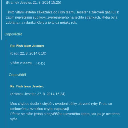
(
Krámek Jeseter
,
21. 8. 2014
15:25
)
Tímto vítám letitého zákazníka do Fish teamu Jeseter a zároveň gatuluji k
zatím největšímu šupíkovi, zveřejněného na těchto stránkách. Ryba byla
zdolána na rybníku Kfely a je to už nějaký rok.
Odpovědět
Re: Fish team Jeseter:
(
bagr
,
22. 8. 2014
6:10
)
Vítám v teamu....;-);-);-)
Odpovědět
Re: Fish team Jeseter:
(
Krámek Jeseter
,
27. 8. 2014
15:24
)
Mou chybou došlo k chybě v uvedení délky ulovené ryby. Proto se
omlouvám a vzniklou chybu napravuji.
Přesto se stále jedná o největšího uloveného kapra, tak jak je uvedeno
výše.