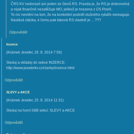
ČRS KV nedorazil ani jeden ze členů RS. Pravda je, že RS je dobrovolná
a nijak finančně nezatěžuje MO, jelikož je hrazena z ÚS Plzeň.
To nic nemění na tom, že na konkrétní podnět slušného rybáře nereaguje.
Nastává otázka, k čemu pak taková RS vlastně je ... ???
Odpovědět
Inzerce
(
Krámek Jeseter
,
26. 8. 2014
7:56
)
Sleduj a vkládej do sekce INZERCE:
http://www.jeseterkv.cz/clanky/inzerce.html
Odpovědět
SLEVY a AKCE
(
Krámek Jeseter
,
25. 8. 2014
11:31
)
Sleduj na horní liště sekci: SLEVY a AKCE
Odpovědět