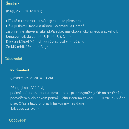
Šemberk
(
bagr
,
25. 8. 2014
8:31
)
Přátelé a kamarádi mi Vám ty medaile přivezeme.
Děkuju tímto Otasovi a dědovi Salcmanů a Cataně
za příjemně strávený víkend.Pivečko,masíčko,kafíčko a něco sladkého k
tomu.Jen tak dále...:-P:-P:-P:-P:-P;-);-);-);-)
Díky parťákovi Máriovi , který zachytal v pravý čas.
Za MK rohlíkáře team Bagr
Odpovědět
Re: Šemberk
(
Jeseter
,
25. 8. 2014
10:24
)
Připojuji se k Vláďovi,
počasí opět na Šemberku nesklamalo, já tam vydržel ještě do nedělního
podvečera s výsledkem pokračujícím z celého závodu .... :-D Ale jak Vláďa
píše, Oťas s tátou připravili laskominy nevídané.
Tak zase za rok ;-)
Odpovědět