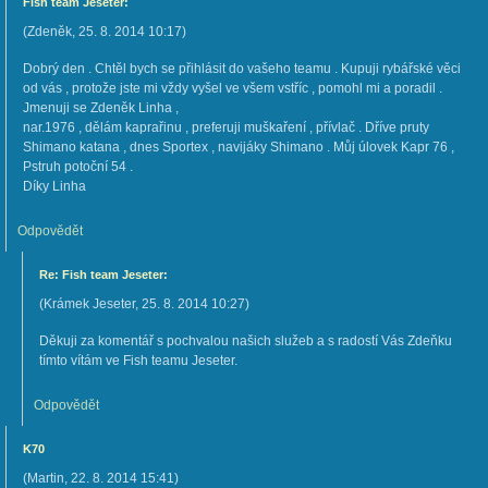
Fish team Jeseter:
(
Zdeněk
,
25. 8. 2014
10:17
)
Dobrý den . Chtěl bych se přihlásit do vašeho teamu . Kupuji rybářské věci
od vás , protože jste mi vždy vyšel ve všem vstříc , pomohl mi a poradil .
Jmenuji se Zdeněk Linha ,
nar.1976 , dělám kaprařinu , preferuji muškaření , přívlač . Dříve pruty
Shimano katana , dnes Sportex , navijáky Shimano . Můj úlovek Kapr 76 ,
Pstruh potoční 54 .
Díky Linha
Odpovědět
Re: Fish team Jeseter:
(
Krámek Jeseter
,
25. 8. 2014
10:27
)
Děkuji za komentář s pochvalou našich služeb a s radostí Vás Zdeňku
tímto vítám ve Fish teamu Jeseter.
Odpovědět
K70
(
Martin
,
22. 8. 2014
15:41
)