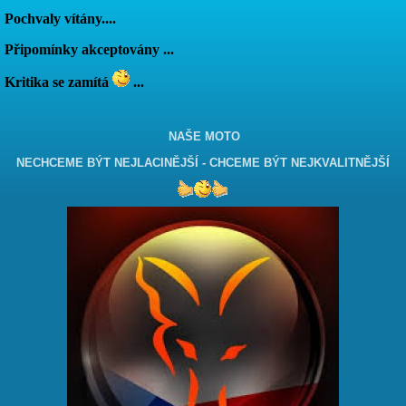
Pochvaly vítány....
Připomínky akceptovány ...
Kritika se zamítá
...
NAŠE MOTO
NECHCEME BÝT NEJLACINĚJŠÍ - CHCEME BÝT NEJKVALITNĚJŠÍ