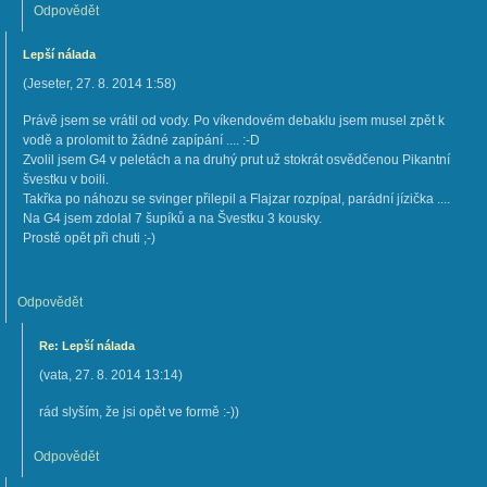
Odpovědět
Lepší nálada
(
Jeseter
,
27. 8. 2014
1:58
)
Právě jsem se vrátil od vody. Po víkendovém debaklu jsem musel zpět k
vodě a prolomit to žádné zapípání .... :-D
Zvolil jsem G4 v peletách a na druhý prut už stokrát osvědčenou Pikantní
švestku v boili.
Takřka po náhozu se svinger přilepil a Flajzar rozpípal, parádní jízička ....
Na G4 jsem zdolal 7 šupíků a na Švestku 3 kousky.
Prostě opět při chuti ;-)
Odpovědět
Re: Lepší nálada
(
vata
,
27. 8. 2014
13:14
)
rád slyším, že jsi opět ve formě :-))
Odpovědět