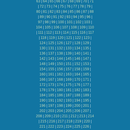
63
|
64
|
65
|
66
|
67
|
68
|
69
|
70
|
71
|
72
|
73
|
74
|
75
|
76
|
77
|
78
|
79
|
80
|
81
|
82
|
83
|
84
|
85
|
86
|
87
|
88
|
89
|
90
|
91
|
92
|
93
|
94
|
95
|
96
|
97
|
98
|
99
|
100
|
101
|
102
|
103
|
104
|
105
|
106
|
107
|
108
|
109
|
110
|
111
|
112
|
113
|
114
|
115
|
116
|
117
|
118
|
119
|
120
|
121
|
122
|
123
|
124
|
125
|
126
|
127
|
128
|
129
|
130
|
131
|
132
|
133
|
134
|
135
|
136
|
137
|
138
|
139
|
140
|
141
|
142
|
143
|
144
|
145
|
146
|
147
|
148
|
149
|
150
|
151
|
152
|
153
|
154
|
155
|
156
|
157
|
158
|
159
|
160
|
161
|
162
|
163
|
164
|
165
|
166
|
167
|
168
|
169
|
170
|
171
|
172
|
173
|
174
|
175
|
176
|
177
|
178
|
179
|
180
|
181
|
182
|
183
|
184
|
185
|
186
|
187
|
188
|
189
|
190
|
191
|
192
|
193
|
194
|
195
|
196
|
197
|
198
|
199
|
200
|
201
|
202
|
203
|
204
|
205
|
206
|
207
|
208
|
209
|
210
|
211
|
212
|
213
|
214
|
215
|
216
|
217
|
218
|
219
|
220
|
221
|
222
|
223
|
224
|
225
|
226
|