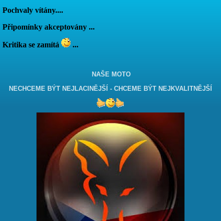
Pochvaly vítány....
Připomínky akceptovány ...
Kritika se zamítá
...
NAŠE MOTO
NECHCEME BÝT NEJLACINĚJŠÍ - CHCEME BÝT NEJKVALITNĚJŠÍ