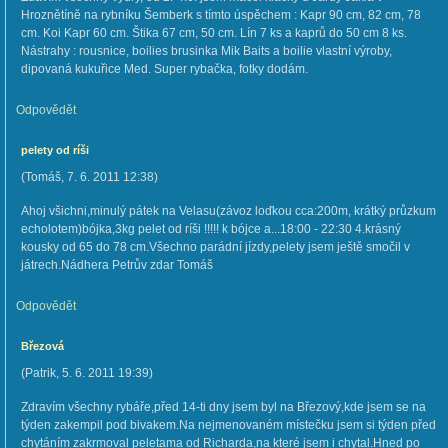
Hroznětíně na rybníku Šemberk s tímto úspěchem : Kapr 90 cm, 82 cm, 78
cm. Koi Kapr 60 cm. Štika 67 cm, 50 cm. Lín 7 ks a kaprů do 50 cm 8 ks.
Nástrahy : rousnice, boilies brusinka Mik Baits a boilie vlastní výroby,
dipovaná kukuřice Med. Super rybačka, fotky dodám.
Odpovědět
pelety od ríši
(
Tomáš
,
7. 6. 2011
12:38
)
Ahoj všichni,minulý pátek na Velasu(závoz loďkou cca:200m, krátký průzkum
echolotem)bójka,3kg pelet od ríši !!!!! k bójce a...18:00 - 22:30 4.krásný
kousky od 65 do 78 cm.Všechno parádní jízdy,pelety jsem ještě smočil v
játrech.Nádhera Petrův zdar Tomáš
Odpovědět
Březová
(
Patrik
,
5. 6. 2011
19:39
)
Zdravím všechny rybáře,před 14-ti dny jsem byl na Březový,kde jsem se na
týden zakempil pod bivakem.Na nejmenovaném místečku jsem si týden před
chytáním zakrmoval peletama od Richarda,na které jsem i chytal.Hned po