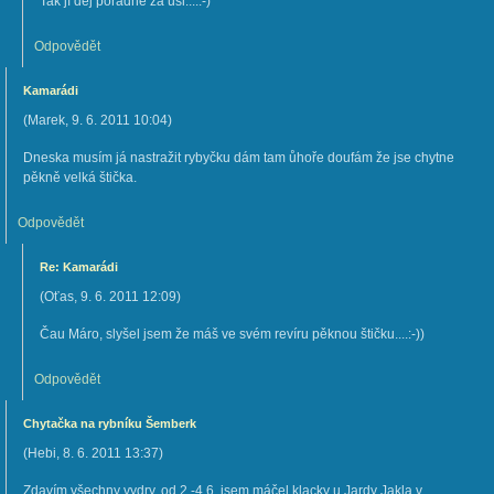
Tak jí dej pořádně za uši....:-)
Odpovědět
Kamarádi
(
Marek
,
9. 6. 2011
10:04
)
Dneska musím já nastražit rybyčku dám tam ůhoře doufám že jse chytne
pěkně velká štička.
Odpovědět
Re: Kamarádi
(
Oťas
,
9. 6. 2011
12:09
)
Čau Máro, slyšel jsem že máš ve svém revíru pěknou štičku....:-))
Odpovědět
Chytačka na rybníku Šemberk
(
Hebi
,
8. 6. 2011
13:37
)
Zdavím všechny vydry, od 2.-4.6. jsem máčel klacky u Jardy Jakla v