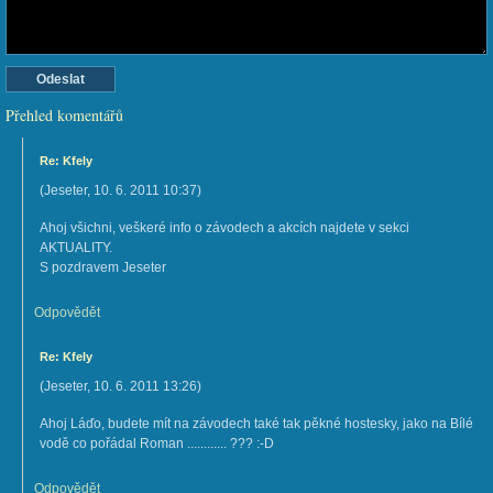
Přehled komentářů
Re: Kfely
(
Jeseter
,
10. 6. 2011
10:37
)
Ahoj všichni, veškeré info o závodech a akcích najdete v sekci
AKTUALITY.
S pozdravem Jeseter
Odpovědět
Re: Kfely
(
Jeseter
,
10. 6. 2011
13:26
)
Ahoj Láďo, budete mít na závodech také tak pěkné hostesky, jako na Bílé
vodě co pořádal Roman ............ ??? :-D
Odpovědět