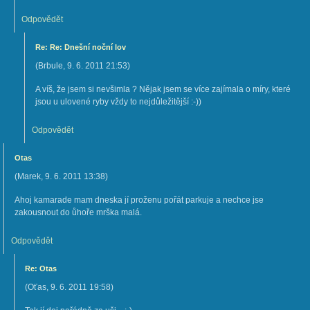
Odpovědět
Re: Re: Dnešní noční lov
(
Brbule
,
9. 6. 2011
21:53
)
A víš, že jsem si nevšimla ? Nějak jsem se více zajímala o míry, které
jsou u ulovené ryby vždy to nejdůležitější :-))
Odpovědět
Otas
(
Marek
,
9. 6. 2011
13:38
)
Ahoj kamarade mam dneska jí proženu pořát parkuje a nechce jse
zakousnout do ůhoře mrška malá.
Odpovědět
Re: Otas
(
Oťas
,
9. 6. 2011
19:58
)