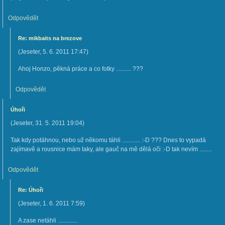
Odpovědět
Re: mikbaits na brezove
(
Jeseter
,
5. 6. 2011
17:47
)
Ahoj Honzo, pěkná práce a co fotky .......... ???
Odpovědět
Úhoři
(
Jeseter
,
31. 5. 2011
19:04
)
Tak kdy potáhnou, nebo už někomu táhli ............ :-D ??? Dnes to vypadá
zajímavě a rousnice mám taky, ale gauč na mě dělá oči :-D tak nevím ........
Odpovědět
Re: Úhoři
(
Jeseter
,
1. 6. 2011
7:59
)
A zase netáhli .............