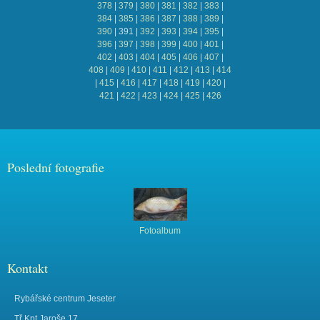
378
|
379
|
380
|
381
|
382
|
383
|
384
|
385
|
386
|
387
|
388
|
389
|
390
|
391
|
392
|
393
|
394
|
395
|
396
|
397
|
398
|
399
|
400
|
401
|
402
|
403
|
404
|
405
|
406
|
407
|
408
|
409
|
410
|
411
|
412
|
413
|
414
|
415
|
416
|
417
|
418
|
419
|
420
|
421
|
422
|
423
|
424
|
425
|
426
Poslední fotografie
Fotoalbum
Kontakt
Rybářské centrum Jeseter
Tř.Kpt.Jaroše 17