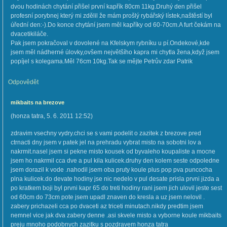
dvou hodinách chytání přišel první kapřík 80cm 11kg.Druhý den přišel
profesní porybnej který mi zdělil že mám prošlý rybářský lístek,naštěstí byl
úřední den:-).Do konce chytání jsem měl kapříky od 60-70cm.A furt čekám na
dvacetikiláče.
Pak jsem pokračoval v dovolené na Kfelskym rybníku u pí.Ondekové,kde
jsem měl nádherné úlovky,ovšem největšího kapra mi chytla žena,když jsem
popíjel s kolegama.Měl 76cm 10kg.Tak se mějte Petrův zdar Patrik
Odpovědět
mikbaits na brezove
(
honza tatra
,
5. 6. 2011
12:52
)
zdravim vsechny vydry.chci se s vami podelit o zazitek z brezove pred
ctrnacti dny jsem v patek jel na prehradu vybrat misto na sobotni lov a
nakrmit.nasel jsem si pekne misto kousek od byvaleho koupaliste a mocne
jsem ho nakrmil cca dve a pul kila kulicek.druhy den kolem seste odpoledne
jsem dorazil k vode .nahodil jsem oba pruty koule plus pop pva puncocha
plna kulicek.do devate hodiny jse nic nedelo v pul desate prisla prvni jizda a
po kratkem boji byl prvni kapr 65 do treti hodiny rani jsem jich ulovil jeste sest
od 60cm do 73cm pote jsem upadl znaven do kresla a uz jsem nelovil .
zabery prichazeli cca po dvaceti az triceti minutach.nikdy predtim jsem
nemnel vice jak dva zabery denne .asi skvele misto a vyborne koule mikbaits
preju mnoho podobnych zazitku s pozdravem honza tatra