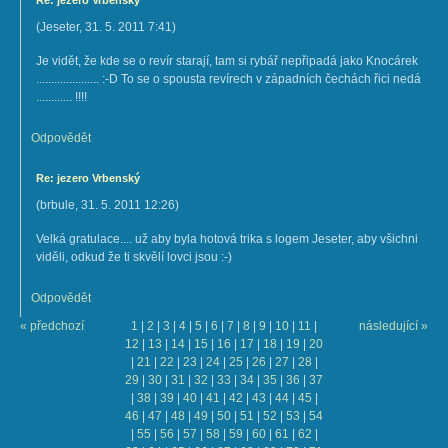
Re: jezero Vrbenský
(
Jeseter
,
31. 5. 2011
7:41
)
Je vidět, že kde se o revír starají, tam si rybář nepřipadá jako Knocárek
..................... :-D To se o spousta revírech v západních čechách řici nedá
............ !!!!
Odpovědět
Re: jezero Vrbenský
(
brbule
,
31. 5. 2011
12:26
)
Velká gratulace.... už aby byla hotová trika s logem Jeseter, aby všichni
viděli, odkud že ti skvělí lovci jsou :-)
Odpovědět
« předchozí
1
|
2
|
3
|
4
|
5
|
6
|
7
|
8
|
9
|
10
|
11
|
následující »
12
|
13
|
14
|
15
|
16
|
17
|
18
|
19
|
20
|
21
|
22
|
23
|
24
|
25
|
26
|
27
|
28
|
29
|
30
|
31
|
32
|
33
|
34
|
35
|
36
|
37
|
38
|
39
|
40
|
41
|
42
|
43
|
44
|
45
|
46
|
47
|
48
|
49
|
50
|
51
|
52
|
53
|
54
|
55
|
56
|
57
|
58
|
59
|
60
|
61
|
62
|