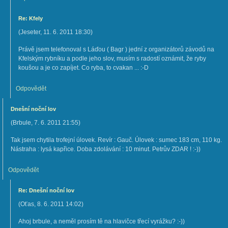
Re: Kfely
(
Jeseter
,
11. 6. 2011
18:30
)
Právě jsem telefonoval s Láďou ( Bagr ) jední z organizátorů závodů na
Kfelským rybníku a podle jeho slov, musím s radostí oznámit, že ryby
koušou a je co zapíjet. Co ryba, to cvakan ... :-D
Odpovědět
Dnešní noční lov
(
Brbule
,
7. 6. 2011
21:55
)
Tak jsem chytila trofejní úlovek. Revír : Gauč. Úlovek : sumec 183 cm, 110 kg.
Nástraha : lysá kapřice. Doba zdolávání : 10 minut. Petrův ZDAR ! :-))
Odpovědět
Re: Dnešní noční lov
(
Oťas
,
8. 6. 2011
14:02
)
Ahoj brbule, a neměl prosím tě na hlavičce třecí vyrážku? :-))