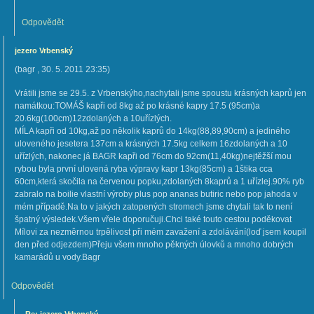
Odpovědět
jezero Vrbenský
(
bagr
,
30. 5. 2011
23:35
)
Vrátili jsme se 29.5. z Vrbenskýho,nachytali jsme spoustu krásných kaprů jen
namátkou:TOMÁŠ kapři od 8kg až po krásné kapry 17.5 (95cm)a
20.6kg(100cm)12zdolaných a 10uřízlých.
MÍLA kapři od 10kg,až po několik kaprů do 14kg(88,89,90cm) a jediného
uloveného jesetera 137cm a krásných 17.5kg celkem 16zdolaných a 10
uřízlých, nakonec já BAGR kapři od 76cm do 92cm(11,40kg)nejtěžší mou
rybou byla první ulovená ryba výpravy kapr 13kg(85cm) a 1štika cca
60cm,která skočila na červenou popku,zdolaných 8kaprů a 1 uřízlej.90% ryb
zabralo na boilie vlastní výroby plus pop ananas butiric nebo pop jahoda v
mém případě.Na to v jakých zatopených stromech jsme chytali tak to není
špatný výsledek.Všem vřele doporučuji.Chci také touto cestou poděkovat
Mílovi za nezměrnou trpělivost při mém zavažení a zdolávání(loď jsem koupil
den před odjezdem)Přeju všem mnoho pěkných úlovků a mnoho dobrých
kamarádů u vody.Bagr
Odpovědět