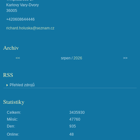
Karlovy Vary-Dvory
36005
+420608644446
richard.holuska@seznam.cz
Archiv
<<
srpen /
2026
>>
RSS
Přehled zdrojů
Statistiky
Celkem:
3435930
Měsíc:
47760
Den:
935
Online:
48