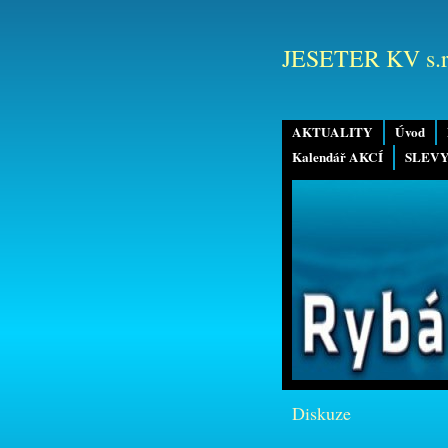
JESETER KV s.r
AKTUALITY
Úvod
Kalendář AKCÍ
SLEVY
Diskuze