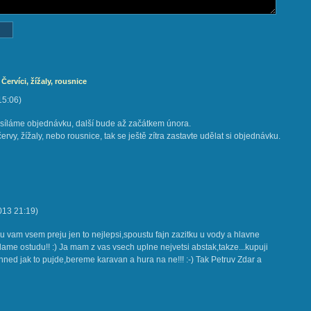
ervíci, žížaly, rousnice
15:06
)
síláme objednávku, další bude až začátkem února.
ervy, žížaly, nebo rousnice, tak se ještě zítra zastavte udělat si objednávku.
013
21:19
)
 vam vsem preju jen to nejlepsi,spoustu fajn zazitku u vody a hlavne
lame ostudu!! :) Ja mam z vas vsech uplne nejvetsi abstak,takze...kupuji
 hned jak to pujde,bereme karavan a hura na ne!!! :-) Tak Petruv Zdar a