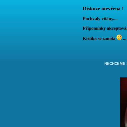
Diskuze otevřena !
Pochvaly vítány....
Připomínky akcepto
Kritika se zamítá
...
NECHCEME B