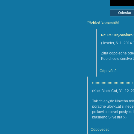
Přehled komentářů
Re: Re: Objednávka: Č
(
Jeseter
,
6. 1. 2014
Zítra odpoledne ode
Kdo chcete čerstvé č
Odpovědět
!!!!!!!!!!!!!!!!!!!!!!!!!!!!!!!!!!
(
Kaci Black Cat
,
31. 12. 2
Tak chlapy,do Noveho roku
poradne ulovky,at si nede
prckovi cestovni postylku
krasneho Silvestra :-)
Odpovědět