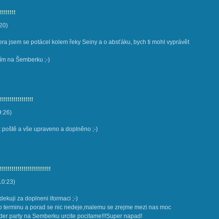
!!!!!!!!
20
)
čera jsem se potácel kolem řeky Seiny a o absťáku, bych ti mohl vyprávět
ším na Šemberku ;-)
!!!!!!!!!!!!!!!!!
9:26
)
k poště a vše upraveno a doplněno ;-)
!!!!!!!!!!!!!!!!!!!!!!!!!
10:23
)
ekuji za doplneni iformaci ;-)
 terminu a porad se nic nedeje,malemu se zrejme mezi nas moc
nder party na Semberku urcite pocitame!!!Super napad!