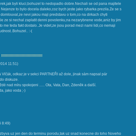
irek,jak byli kluci,bohuzel to nedopadlo dobre.Nechali se od pana majitele
 Nejenze to bylo docela daleko,coz bych jeste jako rybarka prezila.Ze se s
 domlouval,ze nevi jakou maji predstavu o tom,co na dirkach chyti
.Ale ze si nechal zaplatit denni povolenku,na nezarybnene vode,aniz by jim
to me teda fakt dostalo..Je videt,ze jsou porad mezi nami lidi,co nemaji
nost..Bohuzel.. :-(
!!!!!!!!!!!!!!!!!!!!!!!!!!!!!!!!
 2014
11:51
)
Vlčák, odkaz je v sekci PARTNEŘI až dole, jinak sám napsal pár
 do diskuze.
ždé nad míru spokojeni ...... Ota, Vata, Dan, Zdeněk a další.
da, jako voda ;-)
4
8:49
)
m zbyva uz jen den do terminu porodu,tak uz snad konecne do toho Noveho