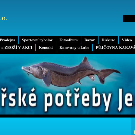
.o.
Prodejna
Sportovní rybolov
Fotoalbum
Bazar
Diskuze
Video
 a ZBOŽÍ V AKCI
Kontakt
Karavany u Labe
PŮJČOVNA KARAV