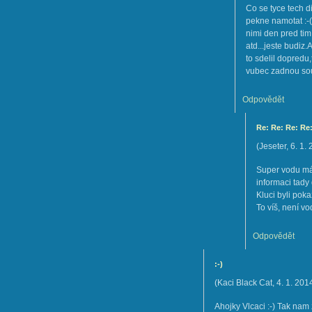
Co se tyce tech d
pekne namotat :-(
nimi den pred tim
atd...jeste budiz
to sdelil dopredu,
vubec zadnou soud
Odpovědět
Re: Re: Re: Re: !!
(
Jeseter
,
6. 1.
Super vodu má 
informaci tady
Kluci byli poka
To víš, není vo
Odpovědět
:-)
(
Kaci Black Cat
,
4. 1. 201
Ahojky Vlcaci :-) Tak na