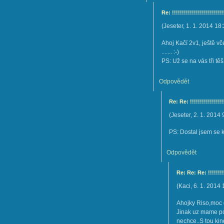
Re: !!!!!!!!!!!!!!!!!!!!!!!!!!
(
Jeseter
,
1. 1. 2014
18:
Ahoj Kačí 2v1, ještě v
....... :-)
PS: Už se na vás tři tě
Odpovědět
Re: Re: !!!!!!!!!!!!!!!!!
(
Jeseter
,
2. 1. 2014
PS: Dostal jsem se 
Odpovědět
Re: Re: Re: !!!!!!!!!
(
Kaci
,
6. 1. 2014
Ahojky Riso,moc d
Jinak uz mame po
nechce..S tou ki