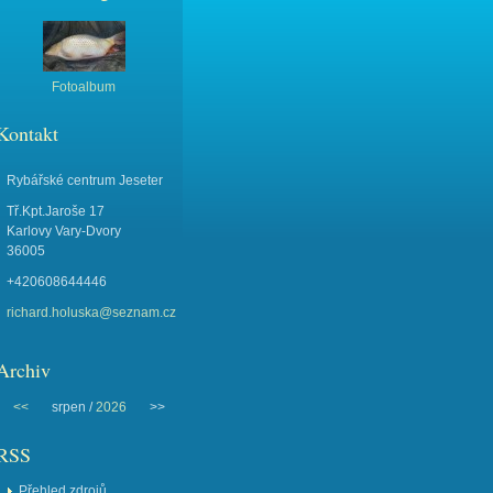
Fotoalbum
Kontakt
Rybářské centrum Jeseter
Tř.Kpt.Jaroše 17
Karlovy Vary-Dvory
36005
+420608644446
richard.holuska@seznam.cz
Archiv
<<
srpen /
2026
>>
RSS
Přehled zdrojů