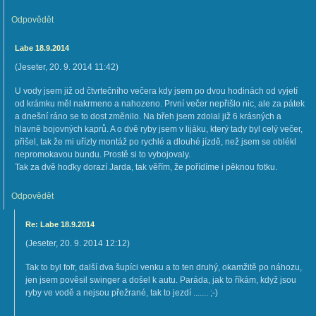
Odpovědět
Labe 18.9.2014
(
Jeseter
,
20. 9. 2014
11:42
)
U vody jsem již od čtvrtečního večera kdy jsem po dvou hodinách od vyjetí
od krámku měl nakrmeno a nahozeno. První večer nepřišlo nic, ale za pátek
a dnešní ráno se to dost změnilo. Na břeh jsem zdolal již 6 krásných a
hlavně bojovných kaprů. A o dvě ryby jsem v lijáku, který tady byl celý večer,
přišel, tak že mi uřízly montáž po rychlé a dlouhé jízdě, než jsem se oblékl
nepromokavou bundu. Prostě si to vybojovaly.
Tak za dvě hoďky dorazí Jarda, tak věřím, že pořídíme i pěknou fotku.
Odpovědět
Re: Labe 18.9.2014
(
Jeseter
,
20. 9. 2014
12:12
)
Tak to byl fofr, další dva šupíci venku a to ten druhý, okamžitě po náhozu,
jen jsem pověsil swinger a došel k autu. Paráda, jak to říkám, když jsou
ryby ve vodě a nejsou přežrané, tak to jezdí ....... ;-)