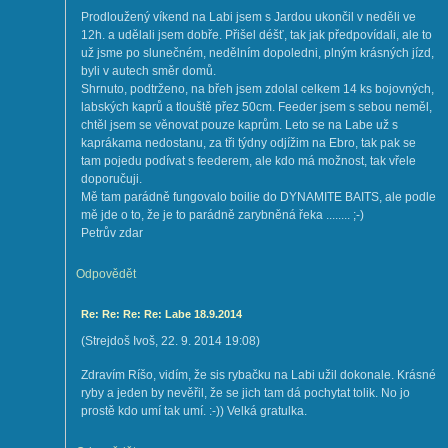
Prodloužený víkend na Labi jsem s Jardou ukončil v neděli ve
12h. a udělali jsem dobře. Přišel déšť, tak jak předpovídali, ale to
už jsme po slunečném, nedělním dopoledni, plným krásných jízd,
byli v autech směr domů.
Shrnuto, podtrženo, na břeh jsem zdolal celkem 14 ks bojovných,
labských kaprů a tlouště přez 50cm. Feeder jsem s sebou neměl,
chtěl jsem se věnovat pouze kaprům. Leto se na Labe už s
kaprákama nedostanu, za tři týdny odjížim na Ebro, tak pak se
tam pojedu podívat s feederem, ale kdo má možnost, tak vřele
doporučuji.
Mě tam parádně fungovalo boilie do DYNAMITE BAITS, ale podle
mě jde o to, že je to parádně zarybněná řeka ........ ;-)
Petrův zdar
Odpovědět
Re: Re: Re: Re: Labe 18.9.2014
(
Strejdoš Ivoš
,
22. 9. 2014
19:08
)
Zdravím Ríšo, vidím, že sis rybačku na Labi užil dokonale. Krásné
ryby a jeden by nevěřil, že se jich tam dá pochytat tolik. No jo
prostě kdo umí tak umí. :-)) Velká gratulka.