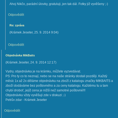
Ahoj Nikčo, parádní úlovky, gratuluji, jen tak dál. Fotky již vyvěšeny ;-)
Odpovědět
Re: zpráva
(
Krámek Jeseter
,
25. 9. 2014
9:04
)
Odpovědět
Objednávka MikBaits
(
Krámek Jeseter
,
24. 9. 2014
12:17
)
Vydry, objednávka je na krámku, můžete vyzvedávat.
PS: Pro ty co to neznají, nebo se na naše stránky dostali později. Každý
měsíc 1x až 2x děláme objednávku na zboží z katalogu značky MIKBAITS a
zboží dodáváme bez poštovného a za ceny katalogu. Každému tu a tam
chybí droboť, jejíž cena je nižší než samotné poštovné!!!
Objednávku vždy vyvěšuji zde v diskuzi ;-)
Petrův zdar - Krámek Jeseter
Odpovědět