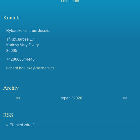
Fotoalbum
Kontakt
Rybářské centrum Jeseter
Tř.Kpt.Jaroše 17
Karlovy Vary-Dvory
36005
+420608644446
richard.holuska@seznam.cz
Archiv
<<
srpen /
2026
>>
RSS
Přehled zdrojů