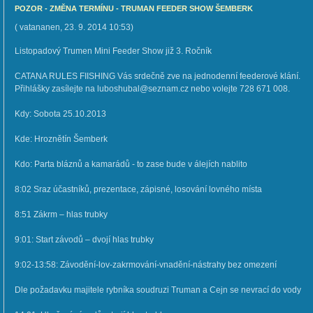
POZOR - ZMĚNA TERMÍNU - TRUMAN FEEDER SHOW ŠEMBERK
(
vatananen
,
23. 9. 2014
10:53
)
Listopadový Trumen Mini Feeder Show již 3. Ročník
CATANA RULES FIISHING Vás srdečně zve na jednodenní feederové klání.
Přihlášky zasílejte na luboshubal@seznam.cz nebo volejte 728 671 008.
Kdy: Sobota 25.10.2013
Kde: Hroznětín Šemberk
Kdo: Parta bláznů a kamarádů - to zase bude v álejích nablito
8:02 Sraz účastníků, prezentace, zápisné, losování lovného místa
8:51 Zákrm – hlas trubky
9:01: Start závodů – dvojí hlas trubky
9:02-13:58: Závodění-lov-zakrmování-vnadění-nástrahy bez omezení
Dle požadavku majitele rybníka soudruzi Truman a Cejn se nevrací do vody