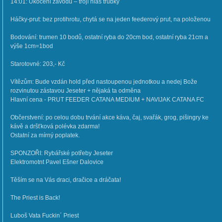
14:01: Ukočení závodů – trojí hlas trubky
Háčky-prut: bez protihrotu, chytá se na jeden feederový prut, na položenou
Bodování: trumen 10 bodů, ostatní ryba do 20cm bod, ostatní ryba 21cm a
výše 1cm=1bod
Starotovné: 203,- Kč
Vítězům: Bude vzdán hold před nastoupenou jednotkou a nedej Bože
rozvinutou zástavou Jeseter + nějaká ta odměna
Hlavní cena - PRUT FEEDER CATANA MEDIUM + NAVIJAK CATANA FC
Občerstvení: po celou dobu trvání akce káva, čaj, svařák, grog, pišingry ke
kávě a dršťková polévka zdarma!
Ostatní za mírný poplatek.
SPONZOŘI: Rybářské potřeby Jeseter
Elektromotnt Pavel Ešner Dalovice
Těším se na Vás draci, dračice a dráčata!
The Priest is Back!
Luboš Vata Fuckin´ Priest