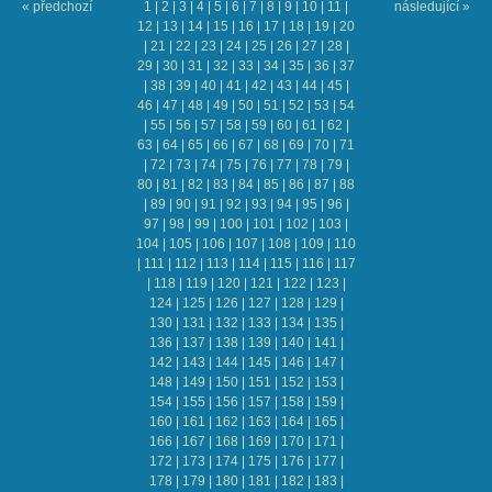
« předchozí
1
|
2
|
3
|
4
|
5
|
6
|
7
|
8
|
9
|
10
|
11
|
následující »
12
|
13
|
14
|
15
|
16
|
17
|
18
|
19
|
20
|
21
|
22
|
23
|
24
|
25
|
26
|
27
|
28
|
29
|
30
|
31
|
32
|
33
|
34
|
35
|
36
|
37
|
38
|
39
|
40
|
41
|
42
|
43
|
44
|
45
|
46
|
47
|
48
|
49
|
50
|
51
|
52
|
53
|
54
|
55
|
56
|
57
|
58
|
59
|
60
|
61
|
62
|
63
|
64
|
65
|
66
|
67
|
68
|
69
|
70
|
71
|
72
|
73
|
74
|
75
|
76
|
77
|
78
|
79
|
80
|
81
|
82
|
83
|
84
|
85
|
86
|
87
|
88
|
89
|
90
|
91
|
92
|
93
|
94
|
95
|
96
|
97
|
98
|
99
|
100
|
101
|
102
|
103
|
104
|
105
|
106
|
107
|
108
|
109
|
110
|
111
|
112
|
113
|
114
|
115
|
116
|
117
|
118
|
119
|
120
|
121
|
122
|
123
|
124
|
125
|
126
|
127
|
128
|
129
|
130
|
131
|
132
|
133
|
134
|
135
|
136
|
137
|
138
|
139
|
140
|
141
|
142
|
143
|
144
|
145
|
146
|
147
|
148
|
149
|
150
|
151
|
152
|
153
|
154
|
155
|
156
|
157
|
158
|
159
|
160
|
161
|
162
|
163
|
164
|
165
|
166
|
167
|
168
|
169
|
170
|
171
|
172
|
173
|
174
|
175
|
176
|
177
|
178
|
179
|
180
|
181
|
182
|
183
|