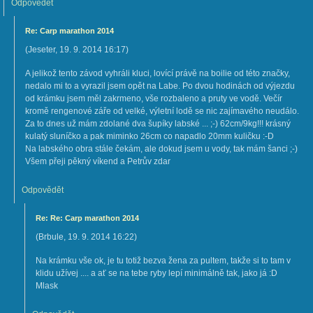
Odpovědět
Re: Carp marathon 2014
(
Jeseter
,
19. 9. 2014
16:17
)
A jelikož tento závod vyhráli kluci, lovící právě na boilie od této značky,
nedalo mi to a vyrazil jsem opět na Labe. Po dvou hodinách od výjezdu
od krámku jsem měl zakrmeno, vše rozbaleno a pruty ve vodě. Večír
kromě rengenové záře od velké, výletní lodě se nic zajímavého neudálo.
Za to dnes už mám zdolané dva šupíky labské ... ;-) 62cm/9kg!!! krásný
kulatý sluníčko a pak miminko 26cm co napadlo 20mm kuličku :-D
Na labského obra stále čekám, ale dokud jsem u vody, tak mám šanci ;-)
Všem přeji pěkný víkend a Petrův zdar
Odpovědět
Re: Re: Carp marathon 2014
(
Brbule
,
19. 9. 2014
16:22
)
Na krámku vše ok, je tu totiž bezva žena za pultem, takže si to tam v
klidu užívej .... a ať se na tebe ryby lepí minimálně tak, jako já :D
Mlask