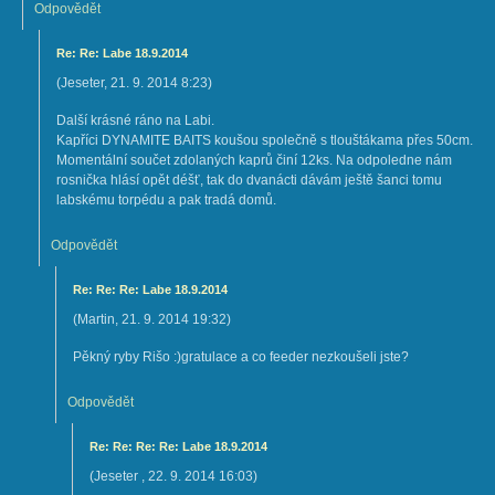
Odpovědět
Re: Re: Labe 18.9.2014
(
Jeseter
,
21. 9. 2014
8:23
)
Další krásné ráno na Labi.
Kapříci DYNAMITE BAITS koušou společně s tlouštákama přes 50cm.
Momentální součet zdolaných kaprů činí 12ks. Na odpoledne nám
rosnička hlásí opět déšť, tak do dvanácti dávám ještě šanci tomu
labskému torpédu a pak tradá domů.
Odpovědět
Re: Re: Re: Labe 18.9.2014
(
Martin
,
21. 9. 2014
19:32
)
Pěkný ryby Rišo :)gratulace a co feeder nezkoušeli jste?
Odpovědět
Re: Re: Re: Re: Labe 18.9.2014
(
Jeseter
,
22. 9. 2014
16:03
)