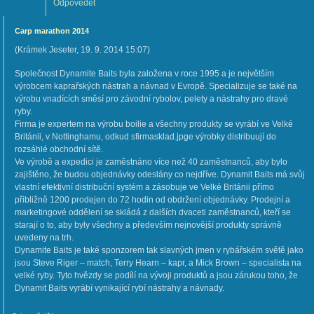
Odpovědět
Carp marathon 2014
(
Krámek Jeseter
,
19. 9. 2014
15:07
)
Společnost Dynamite Baits byla založena v roce 1995 a je největším
výrobcem kaprařských nástrah a návnad v Evropě. Specializuje se také na
výrobu vnadících směsí pro závodní rybolov, pelety a nástrahy pro dravé
ryby.
Firma je expertem na výrobu boilie a všechny produkty se vyrábí ve Velké
Británii, v Nottinghamu, odkud sfirmasklad.jpge výrobky distribuují do
rozsáhlé obchodní sítě.
Ve výrobě a expedici je zaměstnáno více než 40 zaměstnanců, aby bylo
zajištěno, že budou objednávky odeslány co nejdříve. Dynamit Baits má svůj
vlastní efektivní distribuční systém a zásobuje ve Velké Británii přímo
přibližně 1200 prodejen do 72 hodin od obdržení objednávky. Prodejní a
marketingové oddělení se skládá z dalších dvaceti zaměstnanců, kteří se
starají o to, aby byly všechny a především nejnovější produkty správně
uvedeny na trh.
Dynamite Baits je také sponzorem tak slavných jmen v rybářském světě jako
jsou Steve Riger – match, Terry Hearn – kapr, a Mick Brown – specialista na
velké ryby. Tyto hvězdy se podílí na vývoji produktů a jsou zárukou toho, že
Dynamit Baits vyrábí vynikající rybí nástrahy a návnady.