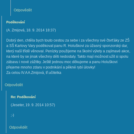
Odpovědět
Poděkování
(
A. Zmijová
,
18. 9. 2014
18:37
)
Dobrý den, chtěla bych touto cestou za sebe i za všechny své čtvrťáky ze ZŠ
a SŠ Karlovy Vary poděkovat panu R. Holuškovi za úžasný sponzorský dar,
který naší třídě věnoval. Penízky použijeme na školní výlety a zajímavé akce,
na které by se jinak všechny děti nedostaly. Takto mají možnost užít si spolu
zábavu i nové zážitky. Ještě jednou moc děkujeme a panu Holuškovi
přejeme mnoho zdaru v podnikání a pěkné rybí úlovky!
Za celou IV.A A.Zmijová, tř.učitelka
Odpovědět
Re: Poděkování
(
Jeseter
,
19. 9. 2014
10:57
)
;-)
Odpovědět