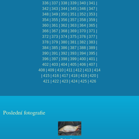
336
|
337
|
338
|
339
|
340
|
341
|
342
|
343
|
344
|
345
|
346
|
347
|
348
|
349
|
350
|
351
|
352
|
353
|
354
|
355
|
356
|
357
|
358
|
359
|
360
|
361
|
362
|
363
|
364
|
365
|
366
|
367
|
368
|
369
|
370
|
371
|
372
|
373
|
374
|
375
|
376
|
377
|
378
|
379
|
380
|
381
|
382
|
383
|
384
|
385
|
386
|
387
|
388
|
389
|
390
|
391
|
392
|
393
|
394
|
395
|
396
|
397
|
398
|
399
|
400
|
401
|
402
|
403
|
404
|
405
|
406
|
407
|
408
|
409
|
410
|
411
|
412
|
413
|
414
|
415
|
416
|
417
|
418
|
419
|
420
|
421
|
422
|
423
|
424
|
425
|
426
Poslední fotografie