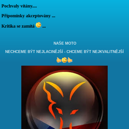
Pochvaly vítány....
Připomínky akceptovány ...
Kritika se zamítá
...
NAŠE MOTO
NECHCEME BÝT NEJLACINĚJŠÍ - CHCEME BÝT NEJKVALITNĚJŠÍ