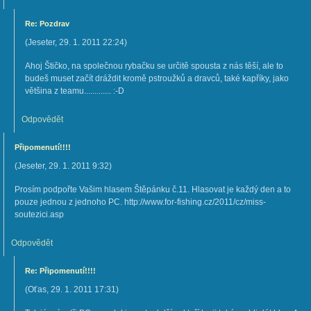
Re: Pozdrav
(
Jeseter
,
29. 1. 2011
22:24
)
Ahoj Štičko, na společnou rybačku se určitě spousta z nás těší, ale to
budeš muset začít dráždit kromě pstroužků a dravců, také kapříky, jako
většina z teamu............. :-D
Odpovědět
Připomenutí!!!!
(
Jeseter
,
29. 1. 2011
9:32
)
Prosím podpořte Vašim hlasem Štěpánku č.11. Hlasovat je každý den a to
pouze jednou z jednoho PC. http://www.for-fishing.cz/2011/cz/miss-
soutezici.asp
Odpovědět
Re: Připomenutí!!!!
(
Oťas
,
29. 1. 2011
17:31
)