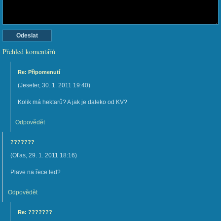
Přehled komentářů
Re: Připomenutí
(
Jeseter
,
30. 1. 2011
19:40
)
Kolik má hektarů? A jak je daleko od KV?
Odpovědět
???????
(
Oťas
,
29. 1. 2011
18:16
)
Plave na řece led?
Odpovědět
Re: ???????