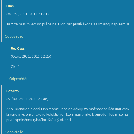
Otas
(
Marek
,
29. 1. 2011
21:31
)
Ja zitra musim ject do práce na 11dni tak pristě škoda zatim ahoj napisem si.
Odpovědět
Re: Otas
(
Oťas
,
29. 1. 2011
22:25
)
Ok :-)
Odpovědět
Pozdrav
(
Štička
,
29. 1. 2011
21:46
)
Ahoj Richarde a celý Fish teame Jeseter, děkuji za možnost se účastnit v tak
krásné myšlence jako je kolektiv lidí, kteří mají blízko k přírodě. Těším se na
první společnou rybačku. Krásný víkend.
Odpovědět