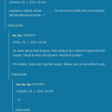
(
Jeseter
,
29. 1. 2011
18:34
)
neplaval a pěkně sbírali................. Do toho jsem viděl něco úchvatného.
Mít tak připravený foťák :-(
Odpovědět
Re: Re: ???????
(
Oťas
,
29. 1. 2011
19:54
)
Je super jak to tady funguje. Ríšo tohle je ten nejlepší nápad který tě
napad. Tak já to teda zítra prubnu. Nechceš jít taky?
Pro Marka: Jedu sám, parťák nejede. Marku, tak se tam můžem sejít.
Odpovědět
Re: Re: Re: ???????
(
Jeseter
,
29. 1. 2011
20:29
)
:-D
Odpovědět