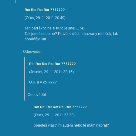
Re: Re: Re: Re: ???????
(
Oťas
,
29. 1. 2011
20:49
)
Ten parťák to nejsi ty, to je jinej.... :-D
Tak jedeš nebo ne? Právě si dělám lisovaný rohlíček, tak
póóóóójď!!!!!!
Odpovědět
Re: Re: Re: Re: Re: ???????
(
Jeseter
,
29. 1. 2011
22:16
)
O.K. a v kolik???
Odpovědět
Re: Re: Re: Re: Re: Re: ???????
(
Oťas
,
29. 1. 2011
22:23
)
pojedeš vlastním autem nebo tě mám nabrat?