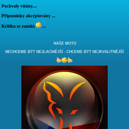
Pochvaly vítány....
Připomínky akceptovány ...
Kritika se zamítá
...
NAŠE MOTO
NECHCEME BÝT NEJLACINĚJŠÍ - CHCEME BÝT NEJKVALITNĚJŠÍ