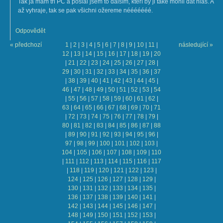
Tak já mám tři PC a poslal jsem to dalším, kteří by ji také mohli dát hlas. A
až vyhraje, tak se pak všichni ožereme nééééééé.
Odpovědět
« předchozí
1
|
2
|
3
|
4
|
5
|
6
|
7
|
8
|
9
|
10
|
11
|
následující »
12
|
13
|
14
|
15
|
16
|
17
|
18
|
19
|
20
|
21
|
22
|
23
|
24
|
25
|
26
|
27
|
28
|
29
|
30
|
31
|
32
|
33
|
34
|
35
|
36
|
37
|
38
|
39
|
40
|
41
|
42
|
43
|
44
|
45
|
46
|
47
|
48
|
49
|
50
|
51
|
52
|
53
|
54
|
55
|
56
|
57
|
58
|
59
|
60
|
61
|
62
|
63
|
64
|
65
|
66
|
67
|
68
|
69
|
70
|
71
|
72
|
73
|
74
|
75
|
76
|
77
|
78
|
79
|
80
|
81
|
82
|
83
|
84
|
85
|
86
|
87
|
88
|
89
|
90
|
91
|
92
|
93
|
94
|
95
|
96
|
97
|
98
|
99
|
100
|
101
|
102
|
103
|
104
|
105
|
106
|
107
|
108
|
109
|
110
|
111
|
112
|
113
|
114
|
115
|
116
|
117
|
118
|
119
|
120
|
121
|
122
|
123
|
124
|
125
|
126
|
127
|
128
|
129
|
130
|
131
|
132
|
133
|
134
|
135
|
136
|
137
|
138
|
139
|
140
|
141
|
142
|
143
|
144
|
145
|
146
|
147
|
148
|
149
|
150
|
151
|
152
|
153
|