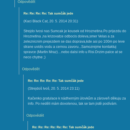
Odpovědět
Re: Re: Re: Re: Tak sumčák jede
(
Kaci Black Cat
,
20. 5. 2014
20:31
)
Strejdo Ivosi nas Sumcak je kousek od Hroznetina.Po prijezdu do
Hroznetina ,na krizovatce odbocis doleva,smer Velas a za
zeleznicnim prejezdem se das doprava,kde asi po 100m po leve
strane uvidis vodu a cernou zavoru...Samozrejme kontaktuj
spravce (Martin Mraz)....nebo dalsi info u Risi.Drzim palce at se
neco chytne ;)
Odpovědět
Re: Re: Re: Re: Re: Tak sumčák jede
(
Strejdoš Ivoš
,
20. 5. 2014
23:11
)
Kačenko gratulace k nádherným úlovkům a zároveň děkuju za
info. Po neděli mám dovolenou, tak se tam jistě podívám.
Odpovědět
Re: Re: Re: Re: Re: Re: Tak sumčák jede