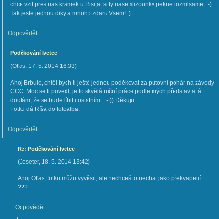
chce vzit pres nas kramek u Risi,at si ty nase slizounky pekne rozmlsame. :-)
Tak jeste jednou diky a mnoho zdaru Vsem! :)
Odpovědět
Poděkování Ivetce
(
Oťas
,
17. 5. 2014
16:33
)
Ahoj Brbule, chtěl bych ti ještě jednou poděkovat za putovní pohár na závody
CCC. Moc se ti povedl, je to skvělá ruční práce podle mých představ a já
doufám, že se bude líbit i ostatním...:-))) Děkuju
Fotku dá Ríša do fotoalba.
Odpovědět
Re: Poděkování Ivetce
(
Jeseter
,
18. 5. 2014
13:42
)
Ahoj Oťas, fotku můžu vyvěsit, ale nechceš to nechat jako překvapení ........
???
Odpovědět