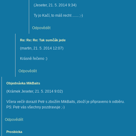
(
Jeseter
,
21. 5. 2014
9:34
)
Ty jo Kačí, to máš recht ....... ;-)
Odpovědět
Re: Re: Re: Tak sumčák jede
(
martin
,
21. 5. 2014
12:07
)
Krásně řečeno :)
Odpovědět
Objednávka MikBaits
(
Krámek Jeseter
,
21. 5. 2014
9:02
)
Včera večír dorazil Petr s zbožím MikBaits, zboží je připraveno k odběru.
PS: Petr vás všechny pozdravuje ;-)
Odpovědět
Prosbicka