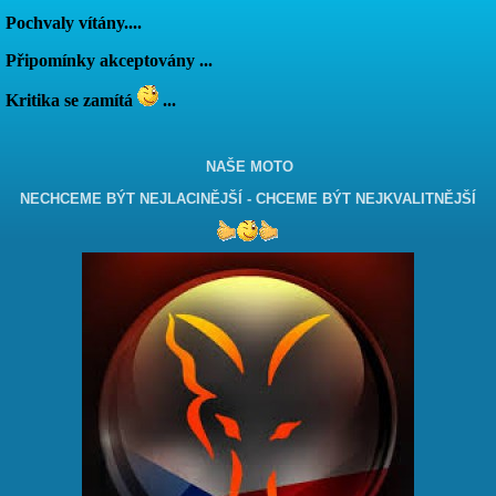
Pochvaly vítány....
Připomínky akceptovány ...
Kritika se zamítá
...
NAŠE MOTO
NECHCEME BÝT NEJLACINĚJŠÍ - CHCEME BÝT NEJKVALITNĚJŠÍ