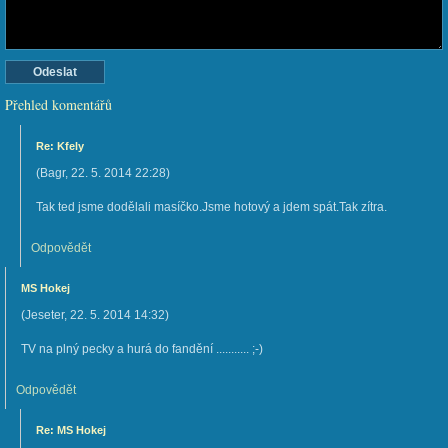
Přehled komentářů
Re: Kfely
(
Bagr
,
22. 5. 2014
22:28
)
Tak ted jsme dodělali masíčko.Jsme hotový a jdem spát.Tak zítra.
Odpovědět
MS Hokej
(
Jeseter
,
22. 5. 2014
14:32
)
TV na plný pecky a hurá do fandění ........... ;-)
Odpovědět
Re: MS Hokej