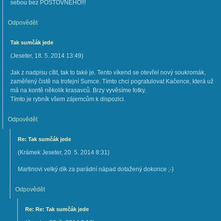
sebou bez POŠTOVNÉHO!!!
Odpovědět
Tak sumčák jede
(
Jeseter
,
18. 5. 2014
13:49
)
Jak z nadpisu cítit, tak to také je. Tento víkend se otevřel nový soukromák,
zaměřený čistě na trofejní Sumce. Tímto chci pogratulovat Kačence, která už
má na kontě několik krasavců. Brzy vyvěsíme fotky.
Tímto je rybník všem zájemcům k dispozici.
Odpovědět
Re: Tak sumčák jede
(
Krámek Jeseter
,
20. 5. 2014
8:31
)
Martinovi velký dík za parádní nápad dotažený dokonce ;-)
Odpovědět
Re: Re: Tak sumčák jede