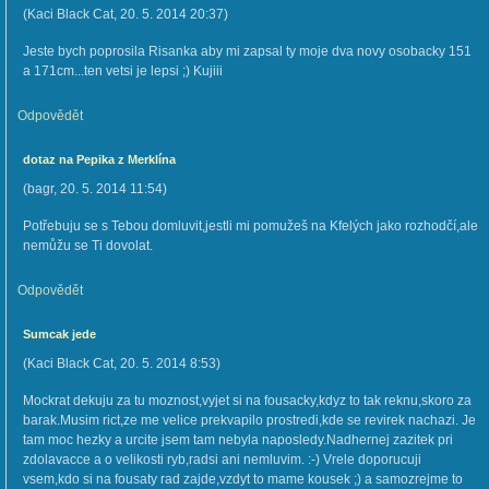
(
Kaci Black Cat
,
20. 5. 2014
20:37
)
Jeste bych poprosila Risanka aby mi zapsal ty moje dva novy osobacky 151
a 171cm...ten vetsi je lepsi ;) Kujiii
Odpovědět
dotaz na Pepika z Merklína
(
bagr
,
20. 5. 2014
11:54
)
Potřebuju se s Tebou domluvit,jestli mi pomužeš na Kfelých jako rozhodčí,ale
nemůžu se Ti dovolat.
Odpovědět
Sumcak jede
(
Kaci Black Cat
,
20. 5. 2014
8:53
)
Mockrat dekuju za tu moznost,vyjet si na fousacky,kdyz to tak reknu,skoro za
barak.Musim rict,ze me velice prekvapilo prostredi,kde se revirek nachazi. Je
tam moc hezky a urcite jsem tam nebyla naposledy.Nadhernej zazitek pri
zdolavacce a o velikosti ryb,radsi ani nemluvim. :-) Vrele doporucuji
vsem,kdo si na fousaty rad zajde,vzdyt to mame kousek ;) a samozrejme to