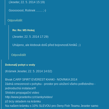
(
Jeseter
,
22. 5. 2014
15:19
)
Goooooool, Rolinek ......... ;-)
Odpovědět
Re: Re: MS Hokej
(
Jeseter
,
22. 5. 2014
17:29
)
Uhájeno, ale klobouk dolů před bojovností Amíků ;-)
Odpovědět
Dokonalý pobyt u vody
(
Krámek Jeseter
,
22. 5. 2014
14:02
)
Bivak CARP SPIRT EVEREST KHAKI - NOVINKA 2014
žádná omezenost v pohybu - prostor pro uložení všeho potřebného -
jednoduchá instalace!!!
Shlédni propagační video
http://www.jeseterkv.cz/clanky/video/
již brzy skladem na krámku
Na našem krámku s 10% SLEVOU pro členy Fish Teamu Jeseter samo