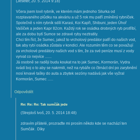
(
Jeseter
,
20. 5. 2014
9:18
)
Včera jsem lovil rybník, ve kterém mám jednoho Silurka od
rozplavaného plůdku na akváriu a už 5 rok mu patří zmíněný rybníček.
Společně s ním rybník sdílí Karasi, Koi Kapři, Shibuni, jeden Úhoř
Vašíček a jeden Kapr 82cm. Každý rok se osádka drobných ryb protříbí,
ale za dobu bytí Sumce se zdravé ryby neztratily.
Chci tím říct, že Sumec, jakož to vrcholový predátor patří do našich vod,
tak aby rybí osádka zůstala v kondici. Ale rozumím těm co se považují
za vrcholové predátory našich vod s tím, že za své peníze musí z vody
vyrvat co nejvíce .......
Já osobně se raději budu koukat na to jak Sumec, Kormorán, Vydra
svádí boj o to aby se nakrmili, než na rybáře co čtrnáct dní po zarybnění
nosí krvavé tašky do auta a zbytek sezóny nadává jak vše vyžral
Kormorán, Sumec ......
Odpovědět
Re: Re: Re: Tak sumčák jede
(
Strejdoš Ivoš
,
20. 5. 2014
18:48
)
zdravím přátelé, prozraďte mi prosím někdo kde se nachází ten
Sumčák . Díky