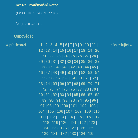
Re: Re: Poděkování Ivetce
(
Oťas
,
18. 5. 2014
15:16
)
Ne, není co tajit...
Odpovědět
« předchozí
1
|
2
|
3
|
4
|
5
|
6
|
7
|
8
|
9
|
10
|
11
|
následující »
12
|
13
|
14
|
15
|
16
|
17
|
18
|
19
|
20
|
21
|
22
|
23
|
24
|
25
|
26
|
27
|
28
|
29
|
30
|
31
|
32
|
33
|
34
|
35
|
36
|
37
|
38
|
39
|
40
|
41
|
42
|
43
|
44
|
45
|
46
|
47
|
48
|
49
|
50
|
51
|
52
|
53
|
54
|
55
|
56
|
57
|
58
|
59
|
60
|
61
|
62
|
63
|
64
|
65
|
66
|
67
|
68
|
69
|
70
|
71
|
72
|
73
|
74
|
75
|
76
|
77
|
78
|
79
|
80
|
81
|
82
|
83
|
84
|
85
|
86
|
87
|
88
|
89
|
90
|
91
|
92
|
93
|
94
|
95
|
96
|
97
|
98
|
99
|
100
|
101
|
102
|
103
|
104
|
105
|
106
|
107
|
108
|
109
|
110
|
111
|
112
|
113
|
114
|
115
|
116
|
117
|
118
|
119
|
120
|
121
|
122
|
123
|
124
|
125
|
126
|
127
|
128
|
129
|
130
|
131
|
132
|
133
|
134
|
135
|