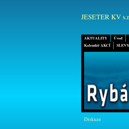
JESETER KV s.r
AKTUALITY
Úvod
Kalendář AKCÍ
SLEVY
Diskuze