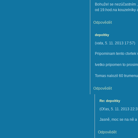
Bohužel se nezúčastním ,
od 19.hod.na kouzelníky a 
Odpovědět
depoltky
(
vata
,
5. 11. 2013
17:57
)
Pripominam tento ctvrtek 
Ivetko pripomen to prosi
Tomas nalozil 60 trumenu
Odpovědět
Re: depoltky
(
Oťas
,
5. 11. 2013
22:3
Jasně, moc se na ně a na
Odpovědět