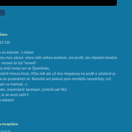
půdce
10:18
)
k na krámek :-) mňam
ny moc zdraví, včera měli velkou kontrolu, oni prošli, ale nějakým klukům
- muselo to být "veselé".
ká stráž nespí ani ve Španělsku.
vážně Honza Krojc, Ríša měl ale už dva megakusy na prutě a zdolával je
se do posledních sil. Bohužel ani jednou jeho montáže nevydržely, což
ylo za mamuty :-) .
vku, maximálně spokojen, protože jak říká :
to se musí zažít !!
e kdekoli
 v hospůdce