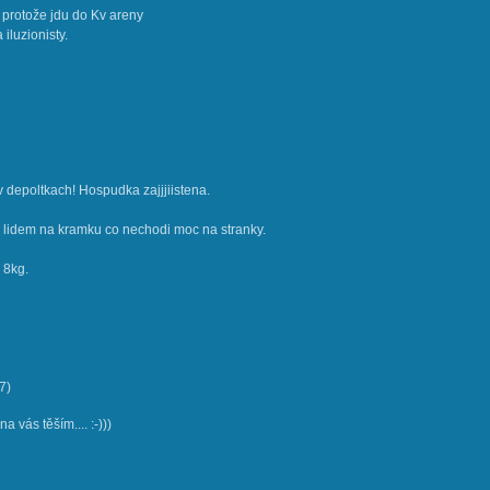
 protože jdu do Kv areny
iluzionisty.
v depoltkach! Hospudka zajjjiistena.
m lidem na kramku co nechodi moc na stranky.
 8kg.
7
)
 vás těším.... :-)))