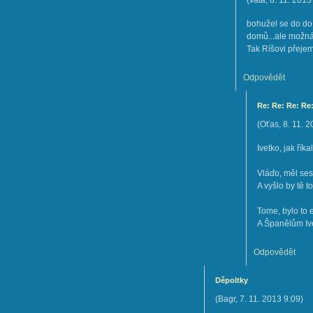
(
vata
,
8. 11. 2013
bohužel se do do 
domů...ale možná j
Tak Ríšovi přeje
Odpovědět
Re: Re: Re: Re
(
Oťas
,
8. 11. 
Ivetko, jak říkal
Vláďo, měl ses 
A vyšlo by tě t
Tome, bylo to e
A Španělům Ive
Odpovědět
Děpoltky
(
Bagr
,
7. 11. 2013
9:09
)