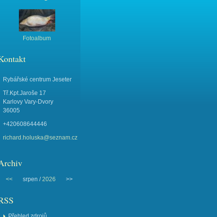
Fotoalbum
Kontakt
Rybářské centrum Jeseter
Tř.Kpt.Jaroše 17
Karlovy Vary-Dvory
36005
+420608644446
richard.holuska@seznam.cz
Archiv
<<
srpen /
2026
>>
RSS
Přehled zdrojů