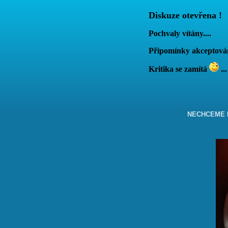
Diskuze otevřena !
Pochvaly vítány....
Připomínky akcepto
Kritika se zamítá
...
NECHCEME B