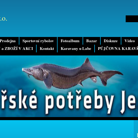
.o.
Prodejna
Sportovní rybolov
Fotoalbum
Bazar
Diskuze
Video
 a ZBOŽÍ V AKCI
Kontakt
Karavany u Labe
PŮJČOVNA KARAV