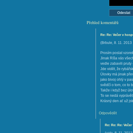
Přehled komentářů
Re: Re: Večer v hos
(
Brbule
,
8. 11. 2013
Prosím poslat vzore
Jinak Ríša vás všech
vedle zabavili pruty 
Jde vidět, že rybářs
Úlovky má jinak pře
jako bivoj ohlý v pa
svědčí o tom, co to b
Takže i když bez úlo
To se nedá vyprávět, 
Krásný den ať už jst
Odpovědět
Re: Re: Re: Večer