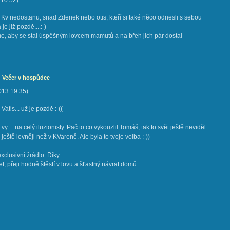
10:52
)
Kv nedostanu, snad Zdenek nebo otis, kteří si také něco odnesli s sebou
e již pozdě....:-)
me, aby se stal úspěšným lovcem mamutů a na břeh jich pár dostal
: Večer v hospůdce
2013
19:35
)
 Vatis... už je pozdě :-((
vy.... na celý iluzionisty. Pač to co vykouzlil Tomáš, tak to svět ještě neviděl.
o ještě levněji než v KVareně. Ale byla to tvoje volba :-))
xclusivní žrádlo. Díky
t, přeji hodně štěstí v lovu a šťastný návrat domů.