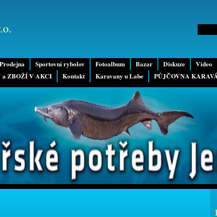
.o.
Prodejna
Sportovní rybolov
Fotoalbum
Bazar
Diskuze
Video
 a ZBOŽÍ V AKCI
Kontakt
Karavany u Labe
PŮJČOVNA KARAV