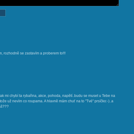
m, rozhodně se zastavím a proberem to!!!
ak mi chybí ta rybařina, akce, pohoda, napětí..budu se muset u Tebe na
tože už nevím co roupama. A hlavně mám chuť na to "Tvé" prsíčko:-)..a
máš???