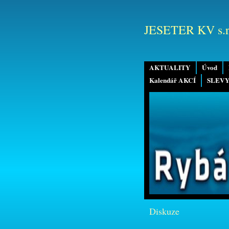
JESETER KV s.r
AKTUALITY
Úvod
Kalendář AKCÍ
SLEVY
Diskuze