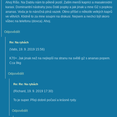
Ahoj Ríšo. Na Dablu nám to pěkně jezdí. Zatím menší kaprici a masakroidni
karasi. Dominantní nástrahy jsou čisté popky a jak jinak u mne G2 s popkou
ananas. Voda je to náročná plná vazek. Otino přišel o několik velkých kaprů
ve větvích. Klidně to za mne soupni na diskusi. Nejsem a nechci být skoro
vůbec na telefonu (dovca). Ahoj.
Odpovědět
Re: Na rybách
(
Vatis
,
19. 9. 2019
15:56
)
K70+. Jak jinak než na nejlepší na stranu na světě g2 s ananas popem.
Cca 9kg
Odpovědět
Re: Re: Na rybách
(
Richard
,
19. 9. 2019
17:30
)
To je super. Přeji dobré počasí a krásné rydy.
Odpovědět