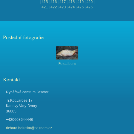
|
415
|
416
|
417
|
418
|
419
|
420
|
421
|
422
|
423
|
424
|
425
|
426
Poslední fotografie
Fotoalbum
Kontakt
Rybářské centrum Jeseter
Tř.Kpt.Jaroše 17
Karlovy Vary-Dvory
36005
+420608644446
richard.holuska@seznam.cz