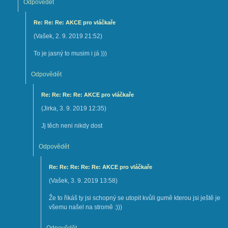
Odpovědět
Re: Re: Re: AKCE pro vláčkaře
(
Vašek
,
2. 9. 2019
21:52
)
To je jasný to musim i já )))
Odpovědět
Re: Re: Re: Re: AKCE pro vláčkaře
(
Jirka
,
3. 9. 2019
12:35
)
Jj těch neni nikdy dost
Odpovědět
Re: Re: Re: Re: Re: AKCE pro vláčkaře
(
Vašek
,
3. 9. 2019
13:58
)
Že to řikáš ty jsi schopný se utopit kvůli gumě kterou jsi ještě je
všemu našel na stromě :)))