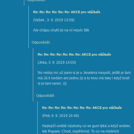
Odpovědět
Re: Re: Re: Re: Re: Re: AKCE pro vláčkaře
(
Vašek
,
3. 9. 2019
13:59
)
Ale chápu chytil jsi na ní nejvíc štik
Odpovědět
Re: Re: Re: Re: Re: Re: Re: AKCE pro vláčkaře
(
Jirka
,
3. 9. 2019
14:03
)
No neboj nic už jsem si je u Jesetera nasyslil, ještě je tam
má.Já ti nedám ani jednu ))) a tu tvou má taky i když brali
si je tam ranec. (((
Odpovědět
Re: Re: Re: Re: Re: Re: Re: Re: AKCE pro vláčkaře
(
Petr
,
6. 9. 2019
16:49
)
Nejlepší umělé nástrahy co se gum týká a když wobler,
tak Rapala. Chod, úspěšnost. To co na místních