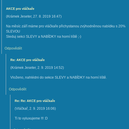
AKCE pro vláčkaře
(
Krámek Jeseter
,
27. 8. 2019
16:47
)
Na měsíc září máme pro vláčkaře přichystanou zvýhodněnou nabídku s 20%
SLEVOU
Sleduj sekci SLEVY a NABÍDKY na horní liště ;-)
Odpovědět
Re: AKCE pro vláčkaře
(
Krámek Jeseter
,
2. 9. 2019
14:52
)
Vloženo, nahlédni do sekce SLEVY a NABÍDKY na horní liště.
Odpovědět
Re: Re: AKCE pro vláčkaře
(
Vláčkař
,
2. 9. 2019
16:06
)
Ti to vyluxujeme !!! :D