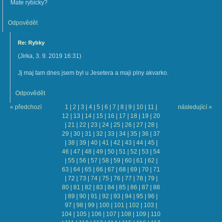
Mate rybicky?
Odpovědět
Re: Rybky
(
Jirka
,
3. 9. 2019
16:31
)
Jj maj tam dnes jsem byl u Jesetera a maji plny akvarko.
Odpovědět
« předchozí
1
|
2
|
3
|
4
|
5
|
6
|
7
|
8
|
9
|
10
|
11
|
následující »
12
|
13
|
14
|
15
|
16
|
17
|
18
|
19
|
20
|
21
|
22
|
23
|
24
|
25
|
26
|
27
|
28
|
29
|
30
|
31
|
32
|
33
|
34
|
35
|
36
|
37
|
38
|
39
|
40
|
41
|
42
|
43
|
44
|
45
|
46
|
47
|
48
|
49
|
50
|
51
|
52
|
53
|
54
|
55
|
56
|
57
|
58
|
59
|
60
|
61
|
62
|
63
|
64
|
65
|
66
|
67
|
68
|
69
|
70
|
71
|
72
|
73
|
74
|
75
|
76
|
77
|
78
|
79
|
80
|
81
|
82
|
83
|
84
|
85
|
86
|
87
|
88
|
89
|
90
|
91
|
92
|
93
|
94
|
95
|
96
|
97
|
98
|
99
|
100
|
101
|
102
|
103
|
104
|
105
|
106
|
107
|
108
|
109
|
110