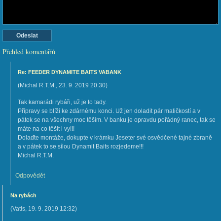
Přehled komentářů
Re: FEEDER DYNAMITE BAITS VABANK
(
Michal R.T.M.
,
23. 9. 2019
20:30
)
Tak kamarádi rybáři, už je to tady.
Přípravy se blíží ke zdárnému konci. Už jen doladit pár maličkostí a v
pátek se na všechny moc těším. V banku je opravdu pořádný ranec, tak se
máte na co těšit i vy!!!
Dolaďte montáže, dokupte v krámku Jeseter své osvědčené tajné zbraně
a v pátek to se sílou Dynamit Baits rozjedeme!!!
Michal R.T.M.
Odpovědět
Na rybách
(
Vatis
,
19. 9. 2019
12:32
)