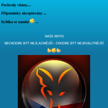
Pochvaly vítány....
Připomínky akceptovány ...
Kritika se zamítá
...
NAŠE MOTO
NECHCEME BÝT NEJLACINĚJŠÍ - CHCEME BÝT NEJKVALITNĚJŠÍ