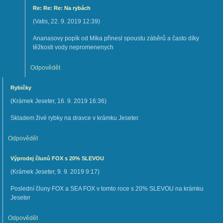
Re: Re: Re: Na rybách
(
Vatis
,
22. 9. 2019
12:39
)
Ananasovy popík od Míka přinesl spoustu záběrů a často díky
těžkosti vody nepromenenych
Odpovědět
Rybičky
(
Krámek Jeseter
,
16. 9. 2019
16:36
)
Skladem živé rybky na dravce v krámku Jeseter.
Odpovědět
Výprodej člunů FOX s 20% SLEVOU
(
Krámek Jeseter
,
9. 9. 2019
9:17
)
Poslední čluny FOX a SEA FOX v tomto roce s 20% SLEVOU na krámku
Jeseter
Odpovědět